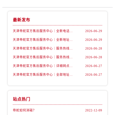
辽宁省抚顺市新抚区东一路帝舵售后服务中心（需提前预约）
辽宁省阜新市海州区解放大街帝舵售后服务中心（需提前预约）
辽宁省葫芦岛市连山区中央路帝舵售后服务中心（需提前预约）
最新发布
辽宁省锦州市古塔区中央大街帝舵售后服务中心（需提前预约）
辽宁省辽阳市白塔区新运大街帝舵售后服务中心（需提前预约）
天津帝舵官方售后服务中心｜全新电话和网点地址权威信息公示（2026年7月最新）
2026-06-29
辽宁省盘锦市兴隆台区石油大街帝舵售后服务中心（需提前预约）
天津帝舵官方售后服务中心｜全新地址及售后电话权威信息公示（2026年7月最新）
2026-06-29
辽宁省铁岭市银州区南马路帝舵售后服务中心（需提前预约）
天津帝舵官方售后服务中心｜服务热线与详细地址权威信息公示（2026年7月最新）
2026-06-28
辽宁省营口市站前区市府路与渤海大街交叉口帝舵售后服务中心（需提前预约）
天津帝舵官方售后服务中心｜服务热线及具体地址权威信息公示（2026年7月最新）
2026-06-28
辽宁省沈阳市沈河区中街路137号亨得利名表维修授权店1楼帝舵售后服务中心（需提前预约）
天津帝舵官方售后服务中心｜详细网点地址与电话权威信息公示（2026年7月最新）
2026-06-27
辽宁省沈阳市沈河区中街路83号亨得利名表维修授权店1楼帝舵售后服务中心（需提前预约）
北京市朝阳区建国门外大街甲6号华熙国际中心D座11层1102室帝舵售后服务中心（需提前预约）
天津帝舵官方售后服务中心｜全部地址与客服热线权威信息公示（2026年7月最新）
2026-06-27
北京市东城区东长安街1号王府井东方广场W3座6层602室帝舵售后服务中心（需提前预约）
河北省保定市竞秀区朝阳北大街北国先天下帝舵售后服务中心（需提前预约）
内蒙古自治区阿拉善盟市左旗土尔扈特大街帝舵售后服务中心（需提前预约）
站点热门
内蒙古自治区巴彦淖尔市临河区新华街帝舵售后服务中心（需提前预约）
内蒙古自治区包头市青山区幸福路甲3号王府井百货名表维修帝舵售后服务中心（需提前预约）
帝舵如何消磁？
2022-12-09