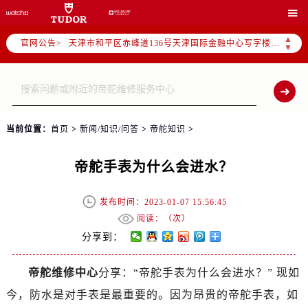
北京市东城区东长安街1号东方广场写字楼W3座6层602室（需提前预约）

北京市朝阳区建国门外大街甲6号华熙国际中心写字楼D座11层1102室（需提前预约）
▲
官网公告>
天津市和平区赤峰道136号天津国际金融中心写字楼26层2603室（需提前预约）
▼
上海市徐汇区虹桥路3号港汇中心写字楼2座37层3705室（需提前预约）
上海市黄浦区南京东路299号宏伊国际广场写字楼8层806室（需提前预约）
南京市秦淮区中山南路1号（新街口）南京中心写字楼22层C1-1室（需提前预约）
常州市新北区龙锦路1590号现代传媒中心写字楼5号楼10层1008室（需提前预约）
当前位置：
首页
>
新闻/知识/问答
>
帝舵知识
>
徐州市鼓楼区淮海东路29号苏宁广场IFC国际金融中心写字楼35层3508室（需提前预约）
扬州市邗江区国展路29号星耀天地写字楼1号楼18层1803室（需提前预约）
帝舵手表为什么会进水？
盐城市盐都区世纪大道5号盐城金融城写字楼1号楼16层1604室（需提前预约）
泰州市海陵区永定东路399号置地商务中心东塔写字楼（华润万象城）17层1706室（需提前预约）
发布时间：2023-01-07 15:56:45
宁波市江北区大闸南路500号来福士广场办公楼20层2009室（需提前预约）
阅读：（
次）
杭州市上城区钱江路1366号华润大厦写字楼A座5层503-5室（需提前预约）
分享到：
金华市金东区东市南街777号金华万达广场写字楼4号楼22层2209室（需提前预约）
帝舵维修中心
分享：“帝舵手表为什么会进水？” 现如
绍兴市越城区胜利东路379号世茂天际中心写字楼8层805室（需提前预约）
今，防水是对手表是最重要的。因为昂贵的帝舵手表，如
嘉兴市南湖区广益路705号嘉兴世界贸易中心写字楼A座13层1304室（需提前预约）