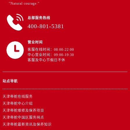
安徽省铜陵市铜官区石城大道帝舵售后服务中心（需提前预约）
"Natural courage.”
安徽省芜湖市镜湖区中山路步行街帝舵售后服务中心（需提前预约）
总部服务热线
安徽省宣城市宣州区叠嶂西路帝舵售后服务中心（需提前预约）
400-801-5381
福建省龙岩市新罗区九一南路帝舵售后服务中心（需提前预约）
福建省南平市建阳区人民西路帝舵售后服务中心（需提前预约）
营业时间
福建省宁德市蕉城区天湖东路帝舵售后服务中心（需提前预约）
客服在线时间：08:00-22:00
福建省莆田市城厢区霞林街道荔华东大道帝舵售后服务中心（需提前预约）
中心营业时间：09:00-19:30
福建省三明市三元区东乾二路帝舵售后服务中心（需提前预约）
客服及中心节假日不休
福建省漳州市龙文区步港路帝舵售后服务中心（需提前预约）
江苏省常州市新北区龙锦路1590号现代传媒中心5号楼10层1008室帝舵售后服务中心（需提前预约）
站点导航
江苏省淮安市清江浦区淮海北路帝舵售后服务中心（需提前预约）
江苏省连云港市海州区通灌北路帝舵售后服务中心（需提前预约）
天津帝舵在线服务
江苏省南京市秦淮区中山南路1号南京中心22层22-C1-C3室帝舵售后服务中心（需提前预约）
天津帝舵中心介绍
江苏省宿迁市宿城区西湖路帝舵售后服务中心（需提前预约）
天津帝舵维修及保养项目
江苏省泰州市海陵区永定东路399号置地商务中心东塔（华润万象城）17层1706室帝舵售后服务中心（需提前预约）
天津帝舵中国区服务网点
江苏省徐州市鼓楼区淮海东路29号苏宁广场IFC国际金融中心35层3508室帝舵售后服务中心（需提前预约）
天津帝舵最新资讯及保养知识