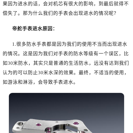
南昌市红谷滩新区红谷中大道998号绿地双子塔（中央广场）A1座办公楼14层07室（需提前预约）
果因为进水的话，会对机芯有很大的影响，到最后就得不
济南市历下区经十路11111号华润中心写字楼（万象城）15层1508室（需提前预约）
偿失了。那为什么我们的手表会出现进水的情况呢？
广州市天河区天河路230号万菱汇国际中心写字楼A塔7层704室（需提前预约）
广州市越秀区环市东路371-375号世界贸易中心大厦南塔写字楼15层07室（需提前预约）
帝舵手表进水原因：
深圳市罗湖区深南东路5001号华润大厦写字楼17层1701室（需提前预约）
1.很多防水手表都是因为我们的使用不当而出现进水
惠州市惠城区江北文昌一路7号华贸大厦写字楼1座30层05室（需提前预约）
厦门市思明区湖滨东路95号华润大厦写字楼B座11层1104室（需提前预约）
的情况。这是因为我们对手表的防水等级有一个误区，比
福州市鼓楼区五四路128-1号恒力城写字楼15层03室（需提前预约）
如30米防水，其实只是普通的生活防水，远没有达到我们
成都市锦江区人民东路6号SAC东原中心写字楼24层2406B室（需提前预约）
认为的可以防止30米水深的效果。最终，不适当的使用，
重庆市江北区观音桥步行街2号融恒时代广场写字楼9层902室（需提前预约）
如游泳和淋浴，会导致手表进水。
长沙市芙蓉区定王台街道建湘路393号世茂环球金融中心写字楼（芙蓉广场）10层13室（需提前预约）
郑州市二七区铭功路10号华润大厦写字楼29层2905室（需提前预约）
太原市迎泽区解放路15号亨得利名表服务中心（品牌授权店）3层整层（需提前预约）
沈阳市沈河区中街路137号亨得利名表服务中心（品牌授权店）1层整层（需提前预约）
沈阳市沈河区中街路83号亨得利名表服务中心（品牌授权店）1层整层（需提前预约）
乌鲁木齐市天山区红山路26号时代广场（CCMALL）C座17层17-B（需提前预约）