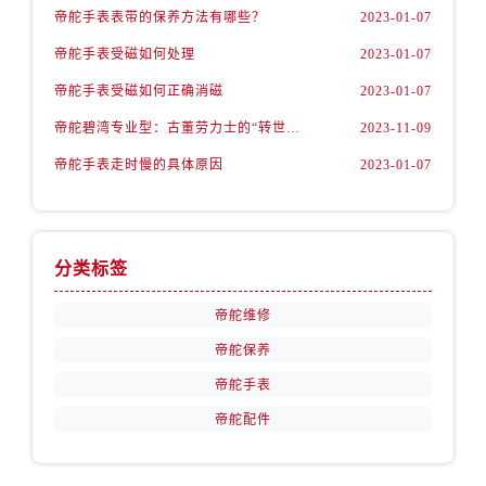
内蒙古自治区赤峰市红山区哈达街帝舵售后服务中心（需提前预约）
帝舵手表表带的保养方法有哪些？
2023-01-07
内蒙古自治区鄂尔多斯市东胜区伊金霍洛街帝舵售后服务中心（需提前预约）
帝舵手表受磁如何处理
2023-01-07
内蒙古自治区呼伦贝尔市海拉尔区中央街帝舵售后服务中心（需提前预约）
帝舵手表受磁如何正确消磁
2023-01-07
内蒙古自治区通辽市科尔沁区明仁大街帝舵售后服务中心（需提前预约）
帝舵碧湾专业型：古董劳力士的“转世重生”
2023-11-09
内蒙古自治区乌海市海勃湾区人民南路帝舵售后服务中心（需提前预约）
内蒙古自治区乌兰察布市集宁区恩和大街帝舵售后服务中心（需提前预约）
帝舵手表走时慢的具体原因
2023-01-07
内蒙古自治区锡林郭勒盟市锡林浩特市光明街与额尔敦路交叉口帝舵售后服务中心（需提前预约）
内蒙古自治区兴安盟市乌兰浩特市兴安大街帝舵售后服务中心（需提前预约）
山西省大同市平城区迎宾街帝舵售后服务中心（需提前预约）
分类标签
山西省晋城市城区黄华街帝舵售后服务中心（需提前预约）
山西省晋中市榆次区顺城街帝舵售后服务中心（需提前预约）
帝舵维修
山西省临汾市尧都区解放路帝舵售后服务中心（需提前预约）
帝舵保养
山西省吕梁市离石区永宁中路与建设街交叉口帝舵售后服务中心（需提前预约）
帝舵手表
山西省朔州市朔城区怡西路与鄯阳西街交汇处帝舵售后服务中心（需提前预约）
帝舵配件
山西省忻州市忻府区和平东街与七一南路交叉口帝舵售后服务中心（需提前预约）
山西省阳泉市郊区平阳东街与新城大道交叉口帝舵售后服务中心（需提前预约）