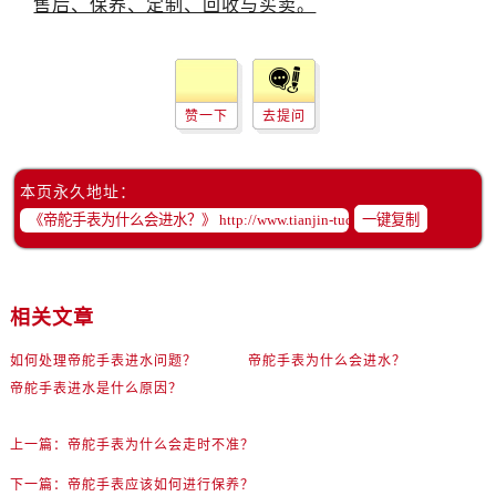
黑龙江省双鸭山市尖山区新兴大街帝舵售后服务中心（需提前预约）
黑龙江省绥化市北林区新华街与康庄路交叉口帝舵售后服务中心（需提前预约）
黑龙江省伊春市伊美区通河路帝舵售后服务中心（需提前预约）
吉林省白城市洮北区明仁南街帝舵售后服务中心（需提前预约）
赞一下
去提问
吉林省白山市浑江区浑江大街帝舵售后服务中心（需提前预约）
吉林省吉林市船营区河南街帝舵售后服务中心（需提前预约）
本页永久地址：
吉林省辽源市龙山区人民大街帝舵售后服务中心（需提前预约）
一键复制
吉林省梅河口市新华街道梅河大街帝舵售后服务中心（需提前预约）
吉林省四平市铁东区紫气大路与南九经街交汇处帝舵售后服务中心（需提前预约）
吉林省松原市宁江区五环大街帝舵售后服务中心（需提前预约）
相关文章
吉林省通化市东昌区环通乡江南大街帝舵售后服务中心（需提前预约）
吉林省延边市延吉市解放路帝舵售后服务中心（需提前预约）
如何处理帝舵手表进水问题？
帝舵手表为什么会进水？
辽宁省鞍山市铁东区站前街帝舵售后服务中心（需提前预约）
帝舵手表进水是什么原因？
辽宁省本溪市平山区胜利路帝舵售后服务中心（需提前预约）
辽宁省朝阳市双塔区新华路帝舵售后服务中心（需提前预约）
上一篇：
帝舵手表为什么会走时不准？
辽宁省丹东市振兴区七经街帝舵售后服务中心（需提前预约）
下一篇：
帝舵手表应该如何进行保养？