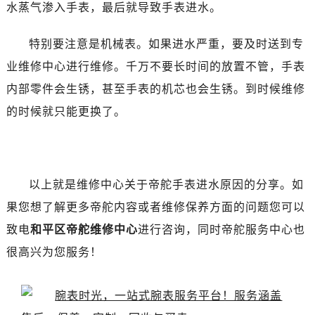
昆明市盘龙区北京路928号同德昆明广场写字楼10层06室（需提前预约）
水蒸气渗入手表，最后就导致手表进水。
石家庄市长安区中山东路39号勒泰中心写字楼B座13层07室（需提前预约）
特别要注意是机械表。如果进水严重，要及时送到专
西安市碑林区南关正街88号华侨城长安国际中心E座6楼10室（需提前预约）
海口市龙华区金贸东路5号海口华润大厦B座17层1707室（需提前预约）
业维修中心进行维修。千万不要长时间的放置不管，手表
唐山市路南区新华东道100号万达广场写字楼A座10层1002室（需提前预约）
内部零件会生锈，甚至手表的机芯也会生锈。到时候维修
台州市椒江区东海大道1800号腾达中心东1幢20楼2002室（需提前预约）
的时候就只能更换了。
内蒙古自治区呼和浩特市玉泉区大学西街70号华润万象城写字楼（鄂尔多斯大厦）23层2326室（需提前预约）
甘肃省兰州市七里河区西津西路16号兰州中心写字楼21层2102室（需提前预约）
黑龙江省大庆市萨尔图区会战大街帝舵售后服务中心（需提前预约）
黑龙江省鹤岗市向阳区红军路帝舵售后服务中心（需提前预约）
以上就是维修中心关于帝舵手表进水原因的分享。如
黑龙江省黑河市爱辉区中央街帝舵售后服务中心（需提前预约）
果您想了解更多帝舵内容或者维修保养方面的问题您可以
黑龙江省鸡西市鸡冠区红军路帝舵售后服务中心（需提前预约）
致电
和平区帝舵维修中心
进行咨询，同时帝舵服务中心也
黑龙江省佳木斯市向阳区长安路帝舵售后服务中心（需提前预约）
很高兴为您服务！
黑龙江省牡丹江市东安区太平路帝舵售后服务中心（需提前预约）
黑龙江省七台河市桃山区大同街帝舵售后服务中心（需提前预约）
黑龙江省齐齐哈尔市龙沙区龙华路帝舵售后服务中心（需提前预约）