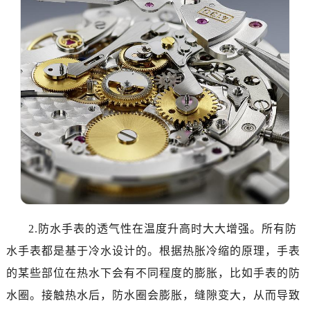
温州市鹿城区锦绣路1067号置信广场10层1015室（需提前预约）
哈尔滨市道里区友谊西路600号富力中心T2座写字楼29层03室（需提前预约）
大连市中山区人民路15号国际金融大厦7层G室（需提前预约）
佛山市禅城区季华五路57号万科金融中心C座12层1205室（需提前预约）
东莞市东城街道鸿福东路1号民盈国贸中心T1写字楼9层907室（需提前预约）
无锡市梁溪区人民中路139号恒隆广场写字楼1座11层1104室（需提前预约）
南通市崇川区工农路57号圆融广场写字楼16层1603室（需提前预约）
苏州市苏州工业园区星港街199号苏州中心办公楼C座22层08室（需提前预约）
武汉市江汉区解放大道686号世界贸易大厦38层09室（需提前预约）
南宁市青秀区金湖路59号地王大厦12楼1224室（需提前预约）
合肥市蜀山区潜山路111号万象城华润大厦B座12楼03室（需提前预约）
泉州市丰泽区宝洲路729号浦西万达中心写字楼A座7楼709室（需提前预约）
2.防水手表的透气性在温度升高时大大增强。所有防
青岛市南区山东路6号华润大厦B座22层04室（需提前预约）
水手表都是基于冷水设计的。根据热胀冷缩的原理，手表
烟台市芝罘区胜利路139号万达金融中心A座907室（需提前预约）
的某些部位在热水下会有不同程度的膨胀，比如手表的防
长春市朝阳区西安大路727号中银大厦A座(旺进大厦)18层09室（需提前预约）
水圈。接触热水后，防水圈会膨胀，缝隙变大，从而导致
贵阳市南明区都司高架桥路33号亨特国际金融中心14楼14D（需提前预约）