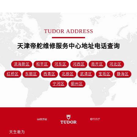
山西省运城市盐湖区河东街帝舵售后服务中心（需提前预约）
山西省长治市潞州区英雄中路帝舵售后服务中心（需提前预约）
山西省太原市迎泽区迎泽街道解放路15号亨得利名表维修授权店3楼帝舵售后服务中心（需提前预约）
天津市和平区赤峰道136号天津国际金融中心26层2603室帝舵售后服务中心（需提前预约）
TUDOR ADDRESS
安徽省安庆市迎江区人民路帝舵售后服务中心（需提前预约）
天津帝舵维修服务中心地址电话查询
安徽省蚌埠市蚌山区淮河路帝舵售后服务中心（需提前预约）
安徽省亳州市谯城区魏武大道帝舵售后服务中心（需提前预约）
安徽省池州市贵池区长江路帝舵售后服务中心（需提前预约）
滨海新区
和平区
河东区
河西区
南开区
河北区
安徽省滁州市琅琊区南谯北路帝舵售后服务中心（需提前预约）
红桥区
东丽区
西青区
北辰区
武清区
宝坻区
静海区
安徽省阜阳市颍州区颍州北路帝舵售后服务中心（需提前预约）
宁河区
蓟州区
安徽省淮北市相山区淮海路帝舵售后服务中心（需提前预约）
安徽省淮南市田家庵区国庆中路帝舵售后服务中心（需提前预约）
安徽省黄山市屯溪区黄山西路帝舵售后服务中心（需提前预约）
安徽省六安市金安区解放中路帝舵售后服务中心（需提前预约）
安徽省马鞍山市雨山区湖南西路帝舵售后服务中心（需提前预约）
安徽省宿州市埇桥区人民中路帝舵售后服务中心（需提前预约）
天生敢为