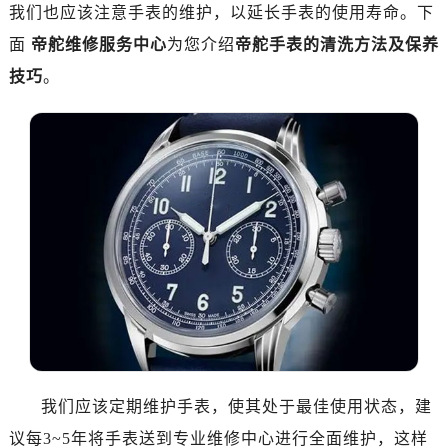
南昌市红谷滩新区红谷中大道998号绿地双子塔（中央广场）A1座办公楼14层07室（需提前预约）
我们也应该注意手表的维护，以延长手表的使用寿命。下
济南市历下区经十路11111号华润中心写字楼（万象城）15层1508室（需提前预约）
面
帝舵维修服务中心
为您介绍
帝舵手表的清洗方法及保养
广州市天河区天河路230号万菱汇国际中心写字楼A塔7层704室（需提前预约）
技巧
。
广州市越秀区环市东路371-375号世界贸易中心大厦南塔写字楼15层07室（需提前预约）
深圳市罗湖区深南东路5001号华润大厦写字楼17层1701室（需提前预约）
惠州市惠城区江北文昌一路7号华贸大厦写字楼1座30层05室（需提前预约）
厦门市思明区湖滨东路95号华润大厦写字楼B座11层1104室（需提前预约）
福州市鼓楼区五四路128-1号恒力城写字楼15层03室（需提前预约）
成都市锦江区人民东路6号SAC东原中心写字楼24层2406B室（需提前预约）
重庆市江北区观音桥步行街2号融恒时代广场写字楼9层902室（需提前预约）
长沙市芙蓉区定王台街道建湘路393号世茂环球金融中心写字楼（芙蓉广场）10层13室（需提前预约）
郑州市二七区铭功路10号华润大厦写字楼29层2905室（需提前预约）
太原市迎泽区解放路15号亨得利名表服务中心（品牌授权店）3层整层（需提前预约）
沈阳市沈河区中街路137号亨得利名表服务中心（品牌授权店）1层整层（需提前预约）
沈阳市沈河区中街路83号亨得利名表服务中心（品牌授权店）1层整层（需提前预约）
我们应该定期维护手表，使其处于最佳使用状态，建
乌鲁木齐市天山区红山路26号时代广场（CCMALL）C座17层17-B（需提前预约）
议每3~5年将手表送到专业维修中心进行全面维护，这样