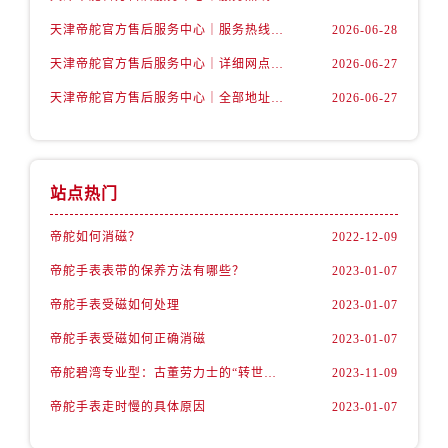
辽宁省抚顺市新抚区东一路帝舵售后服务中心（需提前预约）
天津帝舵官方售后服务中心｜服务热线及具体地址权威信息公示（2026年7月最新）
2026-06-28
辽宁省阜新市海州区解放大街帝舵售后服务中心（需提前预约）
辽宁省葫芦岛市连山区中央路帝舵售后服务中心（需提前预约）
天津帝舵官方售后服务中心｜详细网点地址与电话权威信息公示（2026年7月最新）
2026-06-27
辽宁省锦州市古塔区中央大街帝舵售后服务中心（需提前预约）
天津帝舵官方售后服务中心｜全部地址与客服热线权威信息公示（2026年7月最新）
2026-06-27
辽宁省辽阳市白塔区新运大街帝舵售后服务中心（需提前预约）
辽宁省盘锦市兴隆台区石油大街帝舵售后服务中心（需提前预约）
辽宁省铁岭市银州区南马路帝舵售后服务中心（需提前预约）
站点热门
辽宁省营口市站前区市府路与渤海大街交叉口帝舵售后服务中心（需提前预约）
辽宁省沈阳市沈河区中街路137号亨得利名表维修授权店1楼帝舵售后服务中心（需提前预约）
帝舵如何消磁？
2022-12-09
辽宁省沈阳市沈河区中街路83号亨得利名表维修授权店1楼帝舵售后服务中心（需提前预约）
帝舵手表表带的保养方法有哪些？
2023-01-07
北京市朝阳区建国门外大街甲6号华熙国际中心D座11层1102室帝舵售后服务中心（需提前预约）
帝舵手表受磁如何处理
2023-01-07
北京市东城区东长安街1号王府井东方广场W3座6层602室帝舵售后服务中心（需提前预约）
帝舵手表受磁如何正确消磁
2023-01-07
河北省保定市竞秀区朝阳北大街北国先天下帝舵售后服务中心（需提前预约）
内蒙古自治区阿拉善盟市左旗土尔扈特大街帝舵售后服务中心（需提前预约）
帝舵碧湾专业型：古董劳力士的“转世重生”
2023-11-09
内蒙古自治区巴彦淖尔市临河区新华街帝舵售后服务中心（需提前预约）
帝舵手表走时慢的具体原因
2023-01-07
内蒙古自治区包头市青山区幸福路甲3号王府井百货名表维修帝舵售后服务中心（需提前预约）