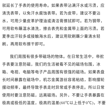
温州市鹿城区锦绣路1067号置信广场10层1015室（需提前预约）
就延长了手表的使用寿命。如果表带沾满汗水或污渍，应
哈尔滨市道里区友谊西路600号富力中心T2座写字楼29层03室（需提前预约）
清洗表带，以免汗水腐蚀表带。若为皮带，建议不要沾
大连市中山区人民路15号国际金融大厦7层G室（需提前预约）
水，可用少量皮革护理油或清洁膏擦拭即可。若为钢带，
佛山市禅城区季华五路57号万科金融中心C座12层1205室（需提前预约）
可用软布蘸温水清洗，擦去表壳和金属带上面的污渍。若
东莞市东城街道鸿福东路1号民盈国贸中心T1写字楼9层907室（需提前预约）
无锡市梁溪区人民中路139号恒隆广场写字楼1座11层1104室（需提前预约）
夏季出汗较多或接触海水后，建议用软刷蘸少量清水轻
南通市崇川区工农路57号圆融广场写字楼16层1603室（需提前预约）
刷，再用软布擦干即可。
苏州市苏州工业园区星港街199号苏州中心办公楼C座22层08室（需提前预约）
武汉市江汉区解放大道686号世界贸易大厦38层09室（需提前预约）
我们周围有很多带磁场的物体。在日常生活中，帝舵
南宁市青秀区金湖路59号地王大厦12楼1224室（需提前预约）
手表要注意防磁，我们的生活被看不见的磁场包围，冰
合肥市蜀山区潜山路111号万象城华润大厦B座12楼03室（需提前预约）
箱、电视、电脑等电子产品周围有很强的磁场。如果表盘
泉州市丰泽区宝洲路729号浦西万达中心写字楼A座7楼709室（需提前预约）
长时间暴露在磁场中，机芯金属游丝容易粘结，影响摆轮
青岛市南区山东路6号华润大厦B座22层04室（需提前预约）
摆动频率，最终导致手表走时异常或手表停走。所以日常
烟台市芝罘区胜利路139号万达金融中心A座907室（需提前预约）
使用时要注意防磁，远离磁场。另外，不要让手表暴露在
长春市朝阳区西安大路727号中银大厦A座(旺进大厦)18层09室（需提前预约）
极高或极低的温度，极高的温差(60℃以上低于0℃)，不要
贵阳市南明区都司高架桥路33号亨特国际金融中心14楼14D（需提前预约）