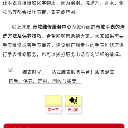
昆明市盘龙区北京路928号同德昆明广场写字楼10层06室（需提前预约）
让手表直接接触化学物质，因为溶剂、洗涤剂、香水、化
石家庄市长安区中山东路39号勒泰中心写字楼B座13层07室（需提前预约）
妆品等都会损坏表带、表壳或垫圈。
西安市碑林区南关正街88号华侨城长安国际中心E座6楼10室（需提前预约）
海口市龙华区金贸东路5号海口华润大厦B座17层1707室（需提前预约）
以上就是
帝舵维修服务中心
为您介绍的
帝舵手表的清
唐山市路南区新华东道100号万达广场写字楼A座10层1002室（需提前预约）
洗方法及保养技巧
，希望能够帮助到大家。大家如果需要
台州市椒江区东海大道1800号腾达中心东1幢20楼2002室（需提前预约）
手表维修或者手表保养，建议到正规专业的手表维修店进
内蒙古自治区呼和浩特市玉泉区大学西街70号华润万象城写字楼（鄂尔多斯大厦）23层2326室（需提前预约）
行手表维修服务，也可以拨打服务电话咨询详细的情况。
甘肃省兰州市七里河区西津西路16号兰州中心写字楼21层2102室（需提前预约）
黑龙江省大庆市萨尔图区会战大街帝舵售后服务中心（需提前预约）
黑龙江省鹤岗市向阳区红军路帝舵售后服务中心（需提前预约）
黑龙江省黑河市爱辉区中央街帝舵售后服务中心（需提前预约）
黑龙江省鸡西市鸡冠区红军路帝舵售后服务中心（需提前预约）
黑龙江省佳木斯市向阳区长安路帝舵售后服务中心（需提前预约）
黑龙江省牡丹江市东安区太平路帝舵售后服务中心（需提前预约）
赞一下
去提问
黑龙江省七台河市桃山区大同街帝舵售后服务中心（需提前预约）
黑龙江省齐齐哈尔市龙沙区龙华路帝舵售后服务中心（需提前预约）