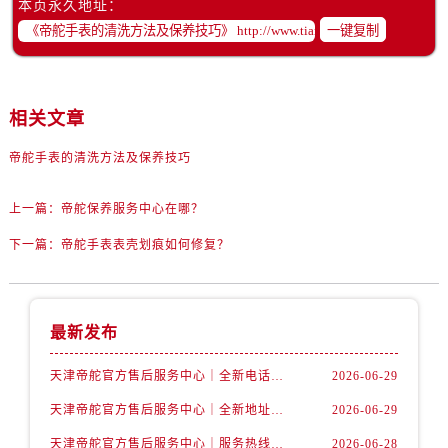
本页永久地址：
黑龙江省双鸭山市尖山区新兴大街帝舵售后服务中心（需提前预约）
一键复制
黑龙江省绥化市北林区新华街与康庄路交叉口帝舵售后服务中心（需提前预约）
黑龙江省伊春市伊美区通河路帝舵售后服务中心（需提前预约）
吉林省白城市洮北区明仁南街帝舵售后服务中心（需提前预约）
相关文章
吉林省白山市浑江区浑江大街帝舵售后服务中心（需提前预约）
吉林省吉林市船营区河南街帝舵售后服务中心（需提前预约）
帝舵手表的清洗方法及保养技巧
吉林省辽源市龙山区人民大街帝舵售后服务中心（需提前预约）
吉林省梅河口市新华街道梅河大街帝舵售后服务中心（需提前预约）
上一篇：
帝舵保养服务中心在哪？
吉林省四平市铁东区紫气大路与南九经街交汇处帝舵售后服务中心（需提前预约）
下一篇：
帝舵手表表壳划痕如何修复？
吉林省松原市宁江区五环大街帝舵售后服务中心（需提前预约）
吉林省通化市东昌区环通乡江南大街帝舵售后服务中心（需提前预约）
吉林省延边市延吉市解放路帝舵售后服务中心（需提前预约）
最新发布
辽宁省鞍山市铁东区站前街帝舵售后服务中心（需提前预约）
辽宁省本溪市平山区胜利路帝舵售后服务中心（需提前预约）
天津帝舵官方售后服务中心｜全新电话和网点地址权威信息公示（2026年7月最新）
2026-06-29
辽宁省朝阳市双塔区新华路帝舵售后服务中心（需提前预约）
天津帝舵官方售后服务中心｜全新地址及售后电话权威信息公示（2026年7月最新）
2026-06-29
辽宁省丹东市振兴区七经街帝舵售后服务中心（需提前预约）
天津帝舵官方售后服务中心｜服务热线与详细地址权威信息公示（2026年7月最新）
2026-06-28