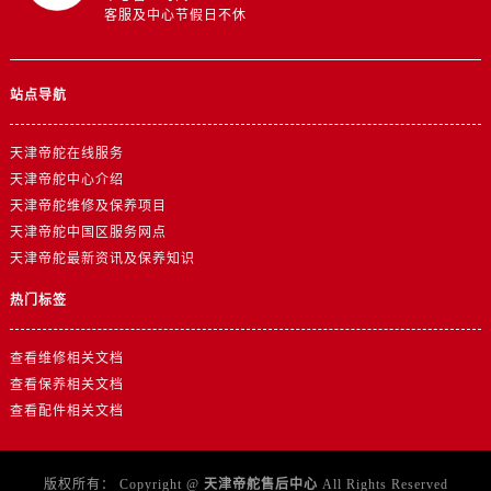
安徽省铜陵市铜官区石城大道帝舵售后服务中心（需提前预约）
客服及中心节假日不休
安徽省芜湖市镜湖区中山路步行街帝舵售后服务中心（需提前预约）
安徽省宣城市宣州区叠嶂西路帝舵售后服务中心（需提前预约）
站点导航
福建省龙岩市新罗区九一南路帝舵售后服务中心（需提前预约）
福建省南平市建阳区人民西路帝舵售后服务中心（需提前预约）
天津帝舵在线服务
福建省宁德市蕉城区天湖东路帝舵售后服务中心（需提前预约）
天津帝舵中心介绍
福建省莆田市城厢区霞林街道荔华东大道帝舵售后服务中心（需提前预约）
天津帝舵维修及保养项目
福建省三明市三元区东乾二路帝舵售后服务中心（需提前预约）
天津帝舵中国区服务网点
福建省漳州市龙文区步港路帝舵售后服务中心（需提前预约）
天津帝舵最新资讯及保养知识
江苏省常州市新北区龙锦路1590号现代传媒中心5号楼10层1008室帝舵售后服务中心（需提前预约）
热门标签
江苏省淮安市清江浦区淮海北路帝舵售后服务中心（需提前预约）
江苏省连云港市海州区通灌北路帝舵售后服务中心（需提前预约）
查看维修相关文档
江苏省南京市秦淮区中山南路1号南京中心22层22-C1-C3室帝舵售后服务中心（需提前预约）
查看保养相关文档
江苏省宿迁市宿城区西湖路帝舵售后服务中心（需提前预约）
查看配件相关文档
江苏省泰州市海陵区永定东路399号置地商务中心东塔（华润万象城）17层1706室帝舵售后服务中心（需提前预约）
江苏省徐州市鼓楼区淮海东路29号苏宁广场IFC国际金融中心35层3508室帝舵售后服务中心（需提前预约）
版权所有：
Copyright @
天津帝舵售后中心
All Rights Reserved