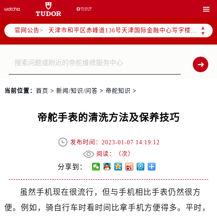
北京市东城区东长安街1号东方广场写字楼W3座6层602室（需提前预约）

北京市朝阳区建国门外大街甲6号华熙国际中心写字楼D座11层1102室（需提前预约）
▲
官网公告>
天津市和平区赤峰道136号天津国际金融中心写字楼26层2603室（需提前预约）
▼
上海市徐汇区虹桥路3号港汇中心写字楼2座37层3705室（需提前预约）
上海市黄浦区南京东路299号宏伊国际广场写字楼8层806室（需提前预约）
南京市秦淮区中山南路1号（新街口）南京中心写字楼22层C1-1室（需提前预约）
常州市新北区龙锦路1590号现代传媒中心写字楼5号楼10层1008室（需提前预约）
当前位置：
首页
>
新闻/知识/问答
>
帝舵知识
>
徐州市鼓楼区淮海东路29号苏宁广场IFC国际金融中心写字楼35层3508室（需提前预约）
扬州市邗江区国展路29号星耀天地写字楼1号楼18层1803室（需提前预约）
帝舵手表的清洗方法及保养技巧
盐城市盐都区世纪大道5号盐城金融城写字楼1号楼16层1604室（需提前预约）
泰州市海陵区永定东路399号置地商务中心东塔写字楼（华润万象城）17层1706室（需提前预约）
发布时间：2023-01-07 14:19:12
宁波市江北区大闸南路500号来福士广场办公楼20层2009室（需提前预约）
阅读：（
次）
杭州市上城区钱江路1366号华润大厦写字楼A座5层503-5室（需提前预约）
分享到：
金华市金东区东市南街777号金华万达广场写字楼4号楼22层2209室（需提前预约）
虽然手机现在很流行，但与手机相比手表仍然很方
绍兴市越城区胜利东路379号世茂天际中心写字楼8层805室（需提前预约）
便。例如，骑自行车时看时间比拿手机方便得多。平时，
嘉兴市南湖区广益路705号嘉兴世界贸易中心写字楼A座13层1304室（需提前预约）