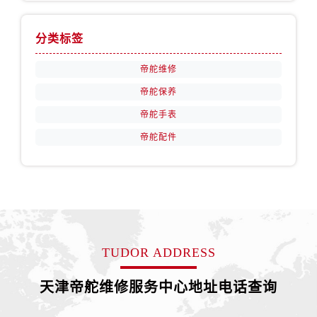
内蒙古自治区赤峰市红山区哈达街帝舵售后服务中心（需提前预约）
内蒙古自治区鄂尔多斯市东胜区伊金霍洛街帝舵售后服务中心（需提前预约）
分类标签
内蒙古自治区呼伦贝尔市海拉尔区中央街帝舵售后服务中心（需提前预约）
内蒙古自治区通辽市科尔沁区明仁大街帝舵售后服务中心（需提前预约）
帝舵维修
内蒙古自治区乌海市海勃湾区人民南路帝舵售后服务中心（需提前预约）
帝舵保养
内蒙古自治区乌兰察布市集宁区恩和大街帝舵售后服务中心（需提前预约）
帝舵手表
内蒙古自治区锡林郭勒盟市锡林浩特市光明街与额尔敦路交叉口帝舵售后服务中心（需提前预约）
帝舵配件
内蒙古自治区兴安盟市乌兰浩特市兴安大街帝舵售后服务中心（需提前预约）
山西省大同市平城区迎宾街帝舵售后服务中心（需提前预约）
山西省晋城市城区黄华街帝舵售后服务中心（需提前预约）
山西省晋中市榆次区顺城街帝舵售后服务中心（需提前预约）
山西省临汾市尧都区解放路帝舵售后服务中心（需提前预约）
山西省吕梁市离石区永宁中路与建设街交叉口帝舵售后服务中心（需提前预约）
TUDOR ADDRESS
山西省朔州市朔城区怡西路与鄯阳西街交汇处帝舵售后服务中心（需提前预约）
山西省忻州市忻府区和平东街与七一南路交叉口帝舵售后服务中心（需提前预约）
天津帝舵维修服务中心地址电话查询
山西省阳泉市郊区平阳东街与新城大道交叉口帝舵售后服务中心（需提前预约）