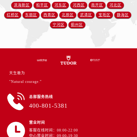
山西省运城市盐湖区河东街帝舵售后服务中心（需提前预约）
滨海新区
和平区
河东区
河西区
南开区
河北区
山西省长治市潞州区英雄中路帝舵售后服务中心（需提前预约）
红桥区
东丽区
西青区
北辰区
武清区
宝坻区
静海区
山西省太原市迎泽区迎泽街道解放路15号亨得利名表维修授权店3楼帝舵售后服务中心（需提前预约）
宁河区
蓟州区
天津市和平区赤峰道136号天津国际金融中心26层2603室帝舵售后服务中心（需提前预约）
安徽省安庆市迎江区人民路帝舵售后服务中心（需提前预约）
安徽省蚌埠市蚌山区淮河路帝舵售后服务中心（需提前预约）
安徽省亳州市谯城区魏武大道帝舵售后服务中心（需提前预约）
安徽省池州市贵池区长江路帝舵售后服务中心（需提前预约）
安徽省滁州市琅琊区南谯北路帝舵售后服务中心（需提前预约）
天生敢为
安徽省阜阳市颍州区颍州北路帝舵售后服务中心（需提前预约）
"Natural courage.”
安徽省淮北市相山区淮海路帝舵售后服务中心（需提前预约）
安徽省淮南市田家庵区国庆中路帝舵售后服务中心（需提前预约）
总部服务热线
400-801-5381
安徽省黄山市屯溪区黄山西路帝舵售后服务中心（需提前预约）
安徽省六安市金安区解放中路帝舵售后服务中心（需提前预约）
安徽省马鞍山市雨山区湖南西路帝舵售后服务中心（需提前预约）
营业时间
客服在线时间：08:00-22:00
安徽省宿州市埇桥区人民中路帝舵售后服务中心（需提前预约）
中心营业时间：09:00-19:30