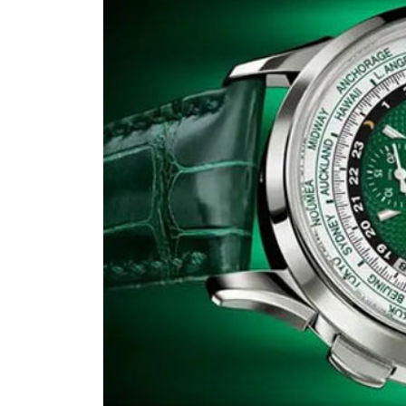
南昌市红谷滩新区红谷中大道998号
济南市历下区经十路11111号华润中
广州市天河区天河路230号万菱汇国
广州市越秀区环市东路371-375号
深圳市罗湖区深南东路5001号华润大
惠州市惠城区江北文昌一路7号华贸大
厦门市思明区湖滨东路95号华润大厦写
福州市鼓楼区五四路128-1号恒力城
成都市锦江区人民东路6号SAC东原中
重庆市江北区观音桥步行街2号融恒时
长沙市芙蓉区定王台街道建湘路393
郑州市二七区铭功路10号华润大厦写字
太原市迎泽区解放路15号亨得利名
沈阳市沈河区中街路137号亨得利名
沈阳市沈河区中街路83号亨得利名
乌鲁木齐市天山区红山路26号时代广场