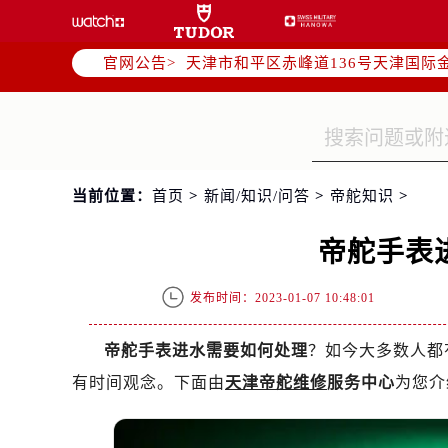
北京市东城区东长安街1号东方广场写
北京市朝阳区建国门外大街甲6号华熙
官网公告>
天津市和平区赤峰道136号天津国际金
上海市徐汇区虹桥路3号港汇中心写字楼
上海市黄浦区南京东路299号宏伊国
南京市秦淮区中山南路1号（新街口）
常州市新北区龙锦路1590号现代传媒
当前位置：
首页
>
新闻/知识/问答
>
帝舵知识
>
徐州市鼓楼区淮海东路29号苏宁广场I
扬州市邗江区国展路29号星耀天地写字
帝舵手表
盐城市盐都区世纪大道5号盐城金融城写
泰州市海陵区永定东路399号置地商
发布时间：2023-01-07 10:48:01
宁波市江北区大闸南路500号来福士广
杭州市上城区钱江路1366号华润大厦
帝舵手表进水需要如何处理
？如今大多数人都
金华市金东区东市南街777号金华万达
有时间观念。下面由
天津帝舵维修
服务中心
为您介
绍兴市越城区胜利东路379号世茂天
嘉兴市南湖区广益路705号嘉兴世界贸