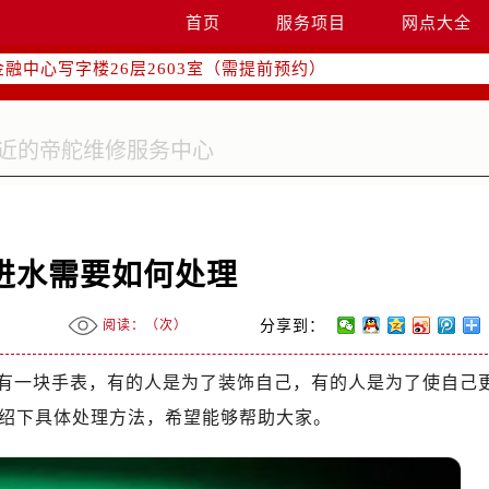
字楼W3座6层602室（需提前预约）
首页
服务项目
网点大全
国际中心写字楼D座11层1102室（需提前预约）
融中心写字楼26层2603室（需提前预约）
2座37层3705室（需提前预约）
际广场写字楼8层806室（需提前预约）
南京中心写字楼22层C1-1室（需提前预约）
中心写字楼5号楼10层1008室（需提前预约）
FC国际金融中心写字楼35层3508室（需提前预约）
楼1号楼18层1803室（需提前预约）
进水需要如何处理
字楼1号楼16层1604室（需提前预约）
务中心东塔写字楼（华润万象城）17层1706室（需提前预约）
阅读：（
次）
分享到：
场办公楼20层2009室（需提前预约）
写字楼A座5层503-5室（需提前预约）
有一块手表，有的人是为了装饰自己，有的人是为了使自己
广场写字楼4号楼22层2209室（需提前预约）
绍下具体处理方法，希望能够帮助大家。
际中心写字楼8层805室（需提前预约）
易中心写字楼A座13层1304室（需提前预约）