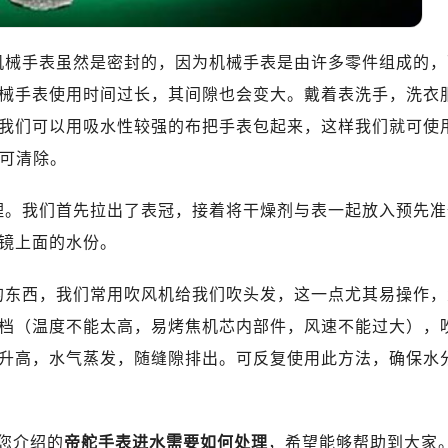
10层1015室（需提前预约）
心T2座写字楼29层03室（需提前预约）
机械手表虽然是密封的，因为机械手表是由许多零件组成的，
厦7层G室（需提前预约）
心C座12层1205室（需提前预约）
械手表使用时间过长，其间隙也会变大。戴着表洗手，洗衣
中心T1写字楼9层907室（需提前预约）
我们可以用吸水性较强的布把手表包起来，这样我们就可使
写字楼1座11层1104室（需提前预约）
就可清除。
楼16层1603室（需提前预约）
中心办公楼C座22层08室（需提前预约）
理。我们首先拉出了表冠，接着将干燥剂与表一起放入预先准
大厦38层09室（需提前预约）
镜上面的水份。
楼1224室（需提前预约）
大厦B座12楼03室（需提前预约）
的东西，我们常用吹风机给我们吹头发，这一点尤其易操作，
心写字楼A座7楼709室（需提前预约）
档（温度不能太高，易烤焦机芯内部件，风速不能过大），
2层04室（需提前预约）
升高，水气蒸发，随缝隙排出。可反复使用此方法，确保水
心A座907室（需提前预约）
A座(旺进大厦)18层09室（需提前预约）
国际金融中心14楼14D（需提前预约）
您介绍的
帝舵手表进水需要如何处理
，希望能够帮助到大家