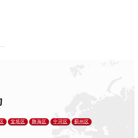
询
区
宝坻区
静海区
宁河区
蓟州区