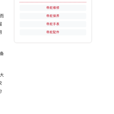
帝舵维修
而
帝舵保养
服
帝舵手表
用
帝舵配件
备
大
吹
分
。