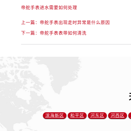
黑龙江省齐齐哈尔市龙沙区龙华路帝
帝舵手表进水需要如何处理
黑龙江省双鸭山市尖山区新兴大街帝
黑龙江省绥化市北林区新华街与康庄
上一篇：
帝舵手表出现走时异常是什么原因
黑龙江省伊春市伊美区通河路帝舵售
下一篇：
帝舵手表表带如何清洗
吉林省白城市洮北区明仁南街帝舵售
吉林省白山市浑江区浑江大街帝舵售
吉林省吉林市船营区河南街帝舵售后
吉林省辽源市龙山区人民大街帝舵售
吉林省梅河口市新华街道梅河大街帝
吉林省四平市铁东区紫气大路与南九
吉林省松原市宁江区五环大街帝舵售
吉林省通化市东昌区环通乡江南大街
吉林省延边市延吉市解放路帝舵售后
辽宁省鞍山市铁东区站前街帝舵售后
滨海新区
和平区
河东区
河西区
辽宁省本溪市平山区胜利路帝舵售后
辽宁省朝阳市双塔区新华路帝舵售后