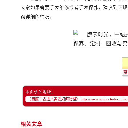
昆明市盘龙区北京路928号同德昆明
大家如果需要手表维修或者手表保养，建议到正规
石家庄市长安区中山东路39号勒泰中
询详细的情况。
西安市碑林区南关正街88号华侨城长
海口市龙华区金贸东路5号海口华润大厦
唐山市路南区新华东道100号万达广场
台州市椒江区东海大道1800号腾达中
内蒙古自治区呼和浩特市玉泉区大学西
甘肃省兰州市七里河区西津西路16号兰
重庆市解放碑渝中区民权路28号英利
赞
黑龙江省大庆市萨尔图区会战大街帝
黑龙江省鹤岗市向阳区红军路帝舵售
黑龙江省黑河市爱辉区中央街帝舵售
本页永久地址：
黑龙江省鸡西市鸡冠区红军路帝舵售
黑龙江省佳木斯市向阳区长安路帝舵
黑龙江省牡丹江市东安区太平路帝舵
黑龙江省七台河市桃山区大同街帝舵
相关文章