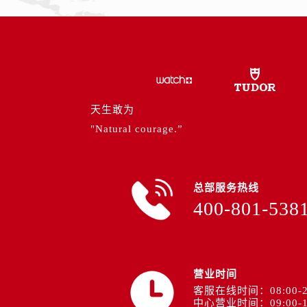
辽宁省丹东市振兴区七经街帝舵售后
辽宁省抚顺市新抚区东一路帝舵售后
辽宁省阜新市海州区解放大街帝舵售
辽宁省葫芦岛市连山区中央路帝舵售
辽宁省锦州市古塔区中央大街帝舵售
辽宁省辽阳市白塔区新运大街帝舵售
天生敢为
辽宁省盘锦市兴隆台区石油大街帝舵
"Natural courage.”
辽宁省铁岭市银州区南马路帝舵售后
辽宁省营口市站前区市府路与渤海大
辽宁省沈阳市沈河区中街路137号亨
总部服务热线
辽宁省沈阳市沈河区中街路83号亨
400-801-538
北京市朝阳区建国门外大街甲6号华熙
北京市东城区东长安街1号王府井东方
河北省保定市竞秀区朝阳北大街北国
内蒙古自治区阿拉善盟市左旗土尔扈
营业时间
客服在线时间：08:00-2
内蒙古自治区巴彦淖尔市临河区新华
中心营业时间：09:00-1