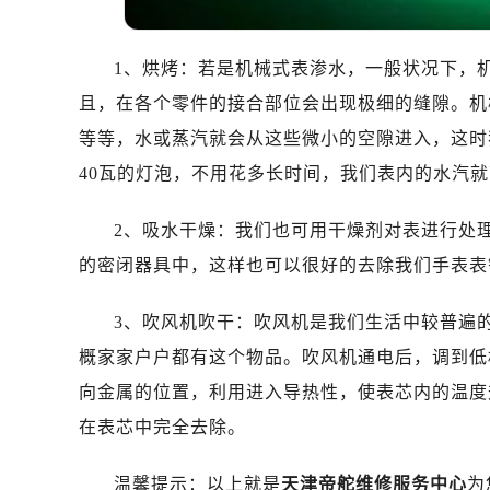
温州市鹿城区锦绣路1067号置信广场
哈尔滨市道里区友谊西路600号富力中
1、烘烤：若是机械式表渗水，一般状况下，
大连市中山区人民路15号国际金融大
佛山市禅城区季华五路57号万科金融中
且，在各个零件的接合部位会出现极细的缝隙。机
东莞市东城街道鸿福东路1号民盈国贸
等等，水或蒸汽就会从这些微小的空隙进入，这时
无锡市梁溪区人民中路139号恒隆广场
40瓦的灯泡，不用花多长时间，我们表内的水汽
南通市崇川区工农路57号圆融广场写字
苏州市苏州工业园区星港街199号苏州
2、吸水干燥：我们也可用干燥剂对表进行处
武汉市江汉区解放大道686号世界贸易
的密闭器具中，这样也可以很好的去除我们手表表
南宁市青秀区金湖路59号地王大厦12
合肥市蜀山区潜山路111号万象城华润
3、吹风机吹干：吹风机是我们生活中较普遍
泉州市丰泽区宝洲路729号浦西万达中
概家家户户都有这个物品。吹风机通电后，调到低
青岛市南区山东路6号华润大厦B座2
向金属的位置，利用进入导热性，使表芯内的温度
烟台市芝罘区胜利路139号万达金融中
在表芯中完全去除。
长春市朝阳区西安大路727号中银大厦
贵阳市南明区都司高架桥路33号亨特
温馨提示：以上就是
天津帝舵维修服务中心
为