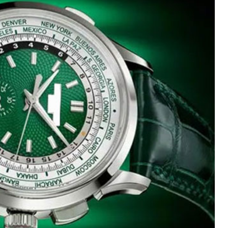
绿地双子塔（中央广场）A1座办公楼14层07室（需提前预约）
心写字楼（万象城）15层1508室（需提前预约）
际中心写字楼A塔7层704室（需提前预约）
世界贸易中心大厦南塔写字楼15层07室（需提前预约）
厦写字楼17层1701室（需提前预约）
厦写字楼1座30层05室（需提前预约）
字楼B座11层1104室（需提前预约）
写字楼15层03室（需提前预约）
心写字楼24层2406B室（需提前预约）
代广场写字楼9层902室（需提前预约）
号世茂环球金融中心写字楼（芙蓉广场）10层13室（需提前预约
楼29层2905室（需提前预约）
表服务中心（品牌授权店）3层整层（需提前预约）
表服务中心（品牌授权店）1层整层（需提前预约）
表服务中心（品牌授权店）1层整层（需提前预约）
（CCMALL）C座17层17-B（需提前预约）