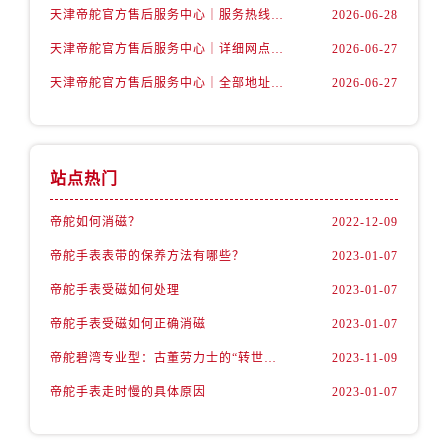
辽宁省抚顺市新抚区东一路帝舵售后服务中心（需提前预约）
天津帝舵官方售后服务中心｜服务热线及具体地址权威信息公示（2026年7月最新）
2026-06-28
辽宁省阜新市海州区解放大街帝舵售后服务中心（需提前预约）
天津帝舵官方售后服务中心｜详细网点地址与电话权威信息公示（2026年7月最新）
2026-06-27
辽宁省葫芦岛市连山区中央路帝舵售后服务中心（需提前预约）
天津帝舵官方售后服务中心｜全部地址与客服热线权威信息公示（2026年7月最新）
2026-06-27
辽宁省锦州市古塔区中央大街帝舵售后服务中心（需提前预约）
辽宁省辽阳市白塔区新运大街帝舵售后服务中心（需提前预约）
辽宁省盘锦市兴隆台区石油大街帝舵售后服务中心（需提前预约）
辽宁省铁岭市银州区南马路帝舵售后服务中心（需提前预约）
站点热门
辽宁省营口市站前区市府路与渤海大街交叉口帝舵售后服务中心（需提前预约）
帝舵如何消磁？
2022-12-09
辽宁省沈阳市沈河区中街路137号亨得利名表维修授权店1楼帝舵售后服务中心（需提前预约）
帝舵手表表带的保养方法有哪些？
2023-01-07
辽宁省沈阳市沈河区中街路83号亨得利名表维修授权店1楼帝舵售后服务中心（需提前预约）
北京市朝阳区建国门外大街甲6号华熙国际中心D座11层1102室帝舵售后服务中心（需提前预约）
帝舵手表受磁如何处理
2023-01-07
北京市东城区东长安街1号王府井东方广场W3座6层602室帝舵售后服务中心（需提前预约）
帝舵手表受磁如何正确消磁
2023-01-07
河北省保定市竞秀区朝阳北大街北国先天下帝舵售后服务中心（需提前预约）
帝舵碧湾专业型：古董劳力士的“转世重生”
2023-11-09
内蒙古自治区阿拉善盟市左旗土尔扈特大街帝舵售后服务中心（需提前预约）
帝舵手表走时慢的具体原因
2023-01-07
内蒙古自治区巴彦淖尔市临河区新华街帝舵售后服务中心（需提前预约）
内蒙古自治区包头市青山区幸福路甲3号王府井百货名表维修帝舵售后服务中心（需提前预约）