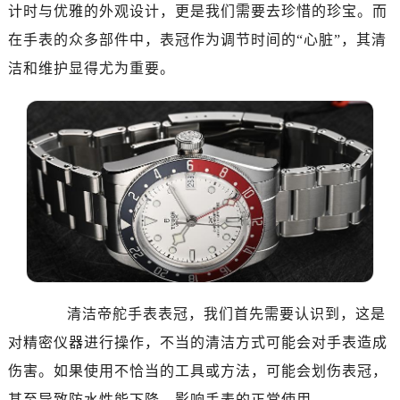
南昌市红谷滩新区红谷中大道998号绿地双子塔（中央广场）A1座办公楼14层07室（需提前预约）
计时与优雅的外观设计，更是我们需要去珍惜的珍宝。而
济南市历下区经十路11111号华润中心写字楼（万象城）15层1508室（需提前预约）
在手表的众多部件中，表冠作为调节时间的“心脏”，其清
广州市天河区天河路230号万菱汇国际中心写字楼A塔7层704室（需提前预约）
洁和维护显得尤为重要。
广州市越秀区环市东路371-375号世界贸易中心大厦南塔写字楼15层07室（需提前预约）
深圳市罗湖区深南东路5001号华润大厦写字楼17层1701室（需提前预约）
惠州市惠城区江北文昌一路7号华贸大厦写字楼1座30层05室（需提前预约）
厦门市思明区湖滨东路95号华润大厦写字楼B座11层1104室（需提前预约）
福州市鼓楼区五四路128-1号恒力城写字楼15层03室（需提前预约）
成都市锦江区人民东路6号SAC东原中心写字楼24层2406B室（需提前预约）
重庆市江北区观音桥步行街2号融恒时代广场写字楼9层902室（需提前预约）
长沙市芙蓉区定王台街道建湘路393号世茂环球金融中心写字楼（芙蓉广场）10层13室（需提前预约）
郑州市二七区铭功路10号华润大厦写字楼29层2905室（需提前预约）
太原市迎泽区解放路15号亨得利名表服务中心（品牌授权店）3层整层（需提前预约）
清洁帝舵手表表冠，我们首先需要认识到，这是
沈阳市沈河区中街路137号亨得利名表服务中心（品牌授权店）1层整层（需提前预约）
对精密仪器进行操作，不当的清洁方式可能会对手表造成
沈阳市沈河区中街路83号亨得利名表服务中心（品牌授权店）1层整层（需提前预约）
伤害。如果使用不恰当的工具或方法，可能会划伤表冠，
乌鲁木齐市天山区红山路26号时代广场（CCMALL）C座17层17-B（需提前预约）
甚至导致防水性能下降，影响手表的正常使用。