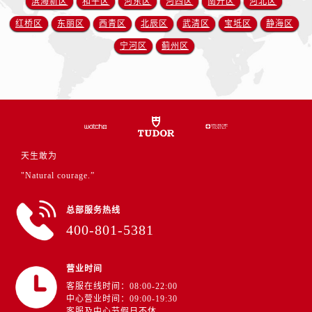
滨海新区
和平区
河东区
河西区
南开区
河北区
山西省运城市盐湖区河东街帝舵售后服务中心（需提前预约）
红桥区
东丽区
西青区
北辰区
武清区
宝坻区
静海区
山西省长治市潞州区英雄中路帝舵售后服务中心（需提前预约）
山西省太原市迎泽区迎泽街道解放路15号亨得利名表维修授权店3楼帝舵售后服务中心（需提前预约）
宁河区
蓟州区
天津市和平区赤峰道136号天津国际金融中心26层2603室帝舵售后服务中心（需提前预约）
安徽省安庆市迎江区人民路帝舵售后服务中心（需提前预约）
安徽省蚌埠市蚌山区淮河路帝舵售后服务中心（需提前预约）
安徽省亳州市谯城区魏武大道帝舵售后服务中心（需提前预约）
安徽省池州市贵池区长江路帝舵售后服务中心（需提前预约）
天生敢为
安徽省滁州市琅琊区南谯北路帝舵售后服务中心（需提前预约）
"Natural courage.”
安徽省阜阳市颍州区颍州北路帝舵售后服务中心（需提前预约）
安徽省淮北市相山区淮海路帝舵售后服务中心（需提前预约）
总部服务热线
安徽省淮南市田家庵区国庆中路帝舵售后服务中心（需提前预约）
400-801-5381
安徽省黄山市屯溪区黄山西路帝舵售后服务中心（需提前预约）
安徽省六安市金安区解放中路帝舵售后服务中心（需提前预约）
营业时间
安徽省马鞍山市雨山区湖南西路帝舵售后服务中心（需提前预约）
客服在线时间：08:00-22:00
安徽省宿州市埇桥区人民中路帝舵售后服务中心（需提前预约）
中心营业时间：09:00-19:30
客服及中心节假日不休