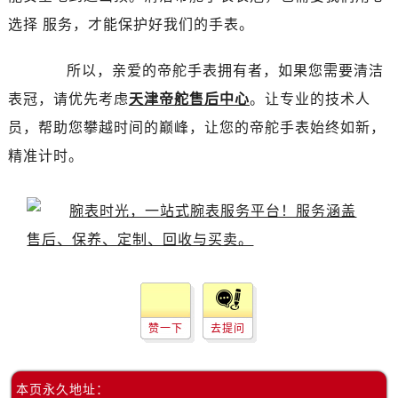
昆明市盘龙区北京路928号同德昆明广场写字楼10层06室（需提前预约）
选择 服务，才能保护好我们的手表。
石家庄市长安区中山东路39号勒泰中心写字楼B座13层07室（需提前预约）
西安市碑林区南关正街88号华侨城长安国际中心E座6楼10室（需提前预约）
所以，亲爱的帝舵手表拥有者，如果您需要清洁
海口市龙华区金贸东路5号海口华润大厦B座17层1707室（需提前预约）
表冠，请优先考虑
天津帝舵售后中心
。让专业的技术人
唐山市路南区新华东道100号万达广场写字楼A座10层1002室（需提前预约）
员，帮助您攀越时间的巅峰，让您的帝舵手表始终如新，
台州市椒江区东海大道1800号腾达中心东1幢20楼2002室（需提前预约）
精准计时。
内蒙古自治区呼和浩特市玉泉区大学西街70号华润万象城写字楼（鄂尔多斯大厦）23层2326室（需提前预约）
甘肃省兰州市七里河区西津西路16号兰州中心写字楼21层2102室（需提前预约）
黑龙江省大庆市萨尔图区会战大街帝舵售后服务中心（需提前预约）
黑龙江省鹤岗市向阳区红军路帝舵售后服务中心（需提前预约）
黑龙江省黑河市爱辉区中央街帝舵售后服务中心（需提前预约）
黑龙江省鸡西市鸡冠区红军路帝舵售后服务中心（需提前预约）
黑龙江省佳木斯市向阳区长安路帝舵售后服务中心（需提前预约）
赞一下
去提问
黑龙江省牡丹江市东安区太平路帝舵售后服务中心（需提前预约）
黑龙江省七台河市桃山区大同街帝舵售后服务中心（需提前预约）
黑龙江省齐齐哈尔市龙沙区龙华路帝舵售后服务中心（需提前预约）
本页永久地址：