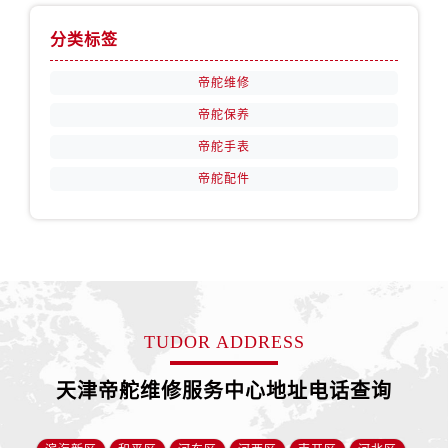
内蒙古自治区赤峰市红山区哈达街帝舵售后服务中心（需提前预约）
内蒙古自治区鄂尔多斯市东胜区伊金霍洛街帝舵售后服务中心（需提前预约）
分类标签
内蒙古自治区呼伦贝尔市海拉尔区中央街帝舵售后服务中心（需提前预约）
帝舵维修
内蒙古自治区通辽市科尔沁区明仁大街帝舵售后服务中心（需提前预约）
帝舵保养
内蒙古自治区乌海市海勃湾区人民南路帝舵售后服务中心（需提前预约）
内蒙古自治区乌兰察布市集宁区恩和大街帝舵售后服务中心（需提前预约）
帝舵手表
内蒙古自治区锡林郭勒盟市锡林浩特市光明街与额尔敦路交叉口帝舵售后服务中心（需提前预约）
帝舵配件
内蒙古自治区兴安盟市乌兰浩特市兴安大街帝舵售后服务中心（需提前预约）
山西省大同市平城区迎宾街帝舵售后服务中心（需提前预约）
山西省晋城市城区黄华街帝舵售后服务中心（需提前预约）
山西省晋中市榆次区顺城街帝舵售后服务中心（需提前预约）
山西省临汾市尧都区解放路帝舵售后服务中心（需提前预约）
TUDOR ADDRESS
山西省吕梁市离石区永宁中路与建设街交叉口帝舵售后服务中心（需提前预约）
山西省朔州市朔城区怡西路与鄯阳西街交汇处帝舵售后服务中心（需提前预约）
天津帝舵维修服务中心地址电话查询
山西省忻州市忻府区和平东街与七一南路交叉口帝舵售后服务中心（需提前预约）
山西省阳泉市郊区平阳东街与新城大道交叉口帝舵售后服务中心（需提前预约）