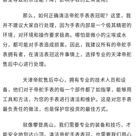
温州市鹿城区锦绣路1067号置信广场10层1015室（需提前预约）
哈尔滨市道里区友谊西路600号富力中心T2座写字楼29层03室（需提前预约）
那么，如何正确清洁帝舵手表表冠呢？这里，我
大连市中山区人民路15号国际金融大厦7层G室（需提前预约）
并不建议大家自行处理，因为手表内部是一个极其精密的
佛山市禅城区季华五路57号万科金融中心C座12层1205室（需提前预约）
环境，对环境和操作要求极高。哪怕是微小的尘埃或水
东莞市东城街道鸿福东路1号民盈国贸中心T1写字楼9层907室（需提前预约）
分，都可能对手表造成损害。因此，我建议所有的帝舵手
无锡市梁溪区人民中路139号恒隆广场写字楼1座11层1104室（需提前预约）
南通市崇川区工农路57号圆融广场写字楼16层1603室（需提前预约）
表拥有者，在清洁表冠这件事情上，选择专业的天津帝舵
苏州市苏州工业园区星港街199号苏州中心办公楼C座22层08室（需提前预约）
售后中心进行处理。
武汉市江汉区解放大道686号世界贸易大厦38层09室（需提前预约）
南宁市青秀区金湖路59号地王大厦12楼1224室（需提前预约）
天津帝舵售后中心，拥有专业的技术人员和设
合肥市蜀山区潜山路111号万象城华润大厦B座12楼03室（需提前预约）
备，他们对于帝舵手表的每一个部件都了如指掌，能够用
泉州市丰泽区宝洲路729号浦西万达中心写字楼A座7楼709室（需提前预约）
工具和方法，为您的手表进行清洁和维护。这是对您手表
青岛市南区山东路6号华润大厦B座22层04室（需提前预约）
最负责任的做法，也是保护您投资的最佳方式。
烟台市芝罘区胜利路139号万达金融中心A座907室（需提前预约）
长春市朝阳区西安大路727号中银大厦A座(旺进大厦)18层09室（需提前预约）
就像攀登高山，我们需要专业的装备和技巧，才
贵阳市南明区都司高架桥路33号亨特国际金融中心14楼14D（需提前预约）
能安全地到达山顶。清洁帝舵手表表冠，也需要我们用心