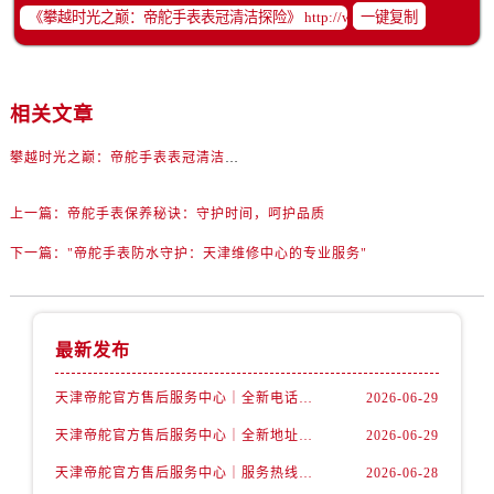
黑龙江省双鸭山市尖山区新兴大街帝舵售后服务中心（需提前预约）
一键复制
黑龙江省绥化市北林区新华街与康庄路交叉口帝舵售后服务中心（需提前预约）
黑龙江省伊春市伊美区通河路帝舵售后服务中心（需提前预约）
吉林省白城市洮北区明仁南街帝舵售后服务中心（需提前预约）
相关文章
吉林省白山市浑江区浑江大街帝舵售后服务中心（需提前预约）
攀越时光之巅：帝舵手表表冠清洁探险
吉林省吉林市船营区河南街帝舵售后服务中心（需提前预约）
吉林省辽源市龙山区人民大街帝舵售后服务中心（需提前预约）
上一篇：
帝舵手表保养秘诀：守护时间，呵护品质
吉林省梅河口市新华街道梅河大街帝舵售后服务中心（需提前预约）
下一篇：
"帝舵手表防水守护：天津维修中心的专业服务"
吉林省四平市铁东区紫气大路与南九经街交汇处帝舵售后服务中心（需提前预约）
吉林省松原市宁江区五环大街帝舵售后服务中心（需提前预约）
吉林省通化市东昌区环通乡江南大街帝舵售后服务中心（需提前预约）
吉林省延边市延吉市解放路帝舵售后服务中心（需提前预约）
最新发布
辽宁省鞍山市铁东区站前街帝舵售后服务中心（需提前预约）
天津帝舵官方售后服务中心｜全新电话和网点地址权威信息公示（2026年7月最新）
2026-06-29
辽宁省本溪市平山区胜利路帝舵售后服务中心（需提前预约）
天津帝舵官方售后服务中心｜全新地址及售后电话权威信息公示（2026年7月最新）
2026-06-29
辽宁省朝阳市双塔区新华路帝舵售后服务中心（需提前预约）
辽宁省丹东市振兴区七经街帝舵售后服务中心（需提前预约）
天津帝舵官方售后服务中心｜服务热线与详细地址权威信息公示（2026年7月最新）
2026-06-28