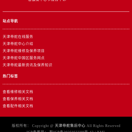
安徽省铜陵市铜官区石城大道帝舵售后服务中心（需提前预约）
安徽省芜湖市镜湖区中山路步行街帝舵售后服务中心（需提前预约）
安徽省宣城市宣州区叠嶂西路帝舵售后服务中心（需提前预约）
站点导航
福建省龙岩市新罗区九一南路帝舵售后服务中心（需提前预约）
福建省南平市建阳区人民西路帝舵售后服务中心（需提前预约）
天津帝舵在线服务
福建省宁德市蕉城区天湖东路帝舵售后服务中心（需提前预约）
天津帝舵中心介绍
天津帝舵维修及保养项目
福建省莆田市城厢区霞林街道荔华东大道帝舵售后服务中心（需提前预约）
天津帝舵中国区服务网点
福建省三明市三元区东乾二路帝舵售后服务中心（需提前预约）
天津帝舵最新资讯及保养知识
福建省漳州市龙文区步港路帝舵售后服务中心（需提前预约）
热门标签
江苏省常州市新北区龙锦路1590号现代传媒中心5号楼10层1008室帝舵售后服务中心（需提前预约）
江苏省淮安市清江浦区淮海北路帝舵售后服务中心（需提前预约）
查看维修相关文档
江苏省连云港市海州区通灌北路帝舵售后服务中心（需提前预约）
查看保养相关文档
江苏省南京市秦淮区中山南路1号南京中心22层22-C1-C3室帝舵售后服务中心（需提前预约）
查看配件相关文档
江苏省宿迁市宿城区西湖路帝舵售后服务中心（需提前预约）
江苏省泰州市海陵区永定东路399号置地商务中心东塔（华润万象城）17层1706室帝舵售后服务中心（需提前预约）
版权所有：
Copyright @
天津帝舵售后中心
All Rights Reserved
江苏省徐州市鼓楼区淮海东路29号苏宁广场IFC国际金融中心35层3508室帝舵售后服务中心（需提前预约）