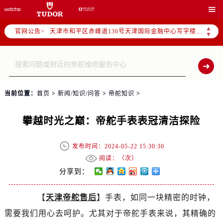
北京市东城区东长安街1号东方广场写字楼W3座6层602室（需提前预约）

北京市朝阳区建国门外大街甲6号华熙国际中心写字楼D座11层1102室（需提前预约）
▲
官网公告>
天津市和平区赤峰道136号天津国际金融中心写字楼26层2603室（需提前预约）
▼
上海市徐汇区虹桥路3号港汇中心写字楼2座37层3705室（需提前预约）
上海市黄浦区南京东路299号宏伊国际广场写字楼8层806室（需提前预约）
南京市秦淮区中山南路1号（新街口）南京中心写字楼22层C1-1室（需提前预约）
常州市新北区龙锦路1590号现代传媒中心写字楼5号楼10层1008室（需提前预约）
当前位置：
首页
>
新闻/知识/问答
>
帝舵知识
>
徐州市鼓楼区淮海东路29号苏宁广场IFC国际金融中心写字楼35层3508室（需提前预约）
扬州市邗江区国展路29号星耀天地写字楼1号楼18层1803室（需提前预约）
攀越时光之巅：帝舵手表表冠清洁探险
盐城市盐都区世纪大道5号盐城金融城写字楼1号楼16层1604室（需提前预约）
泰州市海陵区永定东路399号置地商务中心东塔写字楼（华润万象城）17层1706室（需提前预约）
发布时间：2024-05-22 15:30:30
宁波市江北区大闸南路500号来福士广场办公楼20层2009室（需提前预约）
阅读：（
次）
杭州市上城区钱江路1366号华润大厦写字楼A座5层503-5室（需提前预约）
分享到：
金华市金东区东市南街777号金华万达广场写字楼4号楼22层2209室（需提前预约）
【
天津帝舵售后
】手表，如同一块精密的时钟，
绍兴市越城区胜利东路379号世茂天际中心写字楼8层805室（需提前预约）
需要我们用心去呵护。尤其对于帝舵手表来说，其精确的
嘉兴市南湖区广益路705号嘉兴世界贸易中心写字楼A座13层1304室（需提前预约）