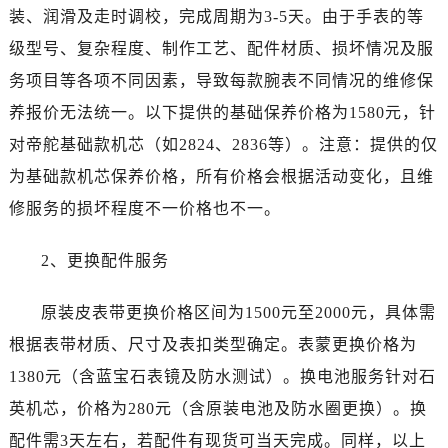
装、润滑及走时调校，完成周期为3-5天。由于手表的等
新疆维吾尔自治区博乐市博乐市北京路帝舵售后服务中心（需提前预约）
级型号、复杂程度、制作工艺、配件材质、损坏情况及服
新疆维吾尔自治区昌吉市延安北路帝舵售后服务中心（需提前预约）
新疆维吾尔自治区阜康市博峰路帝舵售后服务中心（需提前预约）
务项目等各项不同因素，导致每款腕表不同情况的维修保
新疆维吾尔自治区哈密市伊州区建国北路帝舵售后服务中心（需提前预约）
养报价无法统一。以下提供的基础保养价格为1580元，针
新疆维吾尔自治区和田市和田市北京西路帝舵售后服务中心（需提前预约）
对帝舵基础款机芯（如2824、2836等）。注意：提供的仅
新疆维吾尔自治区胡杨河市胡杨河市胡杨路帝舵售后服务中心（需提前预约）
为基础款机芯保养价格，所有价格会根据活动变化，且维
新疆维吾尔自治区霍尔果斯市亚欧北路帝舵售后服务中心（需提前预约）
修服务的损坏程度不一价格也不一。
新疆维吾尔自治区喀什市解放北路帝舵售后服务中心（需提前预约）
新疆维吾尔自治区可克达拉市幸福路帝舵售后服务中心（需提前预约）
2、更换配件服务
新疆维吾尔自治区克拉玛依市克拉玛依区友谊路帝舵售后服务中心（需提前预约）
新疆维吾尔自治区库车市库车市文化东路帝舵售后服务中心（需提前预约）
原装皮表带更换价格区间为1500元至2000元，具体需
新疆维吾尔自治区库尔勒市库尔勒市人民东路帝舵售后服务中心（需提前预约）
根据表带材质、尺寸及表扣类型确定。表蒙更换价格为
新疆维吾尔自治区奎屯市团结西街帝舵售后服务中心（需提前预约）
1380元（含蓝宝石表镜及防水测试）。换电池服务针对石
新疆维吾尔自治区昆玉市昆泉街帝舵售后服务中心（需提前预约）
英机芯，价格为280元（含原装电池及防水圈更换）。换
新疆维吾尔自治区沙湾市三道河子镇世纪大道南路帝舵售后服务中心（需提前预约）
配件需3天左右，若配件有现货可当天完成。同样，以上
新疆维吾尔自治区石河子市北二路帝舵售后服务中心（需提前预约）