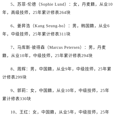
5、苏菲·伦德（Sophie Lund）：女，丹麦籍，从业10
辽宁省朝阳市双塔区新华路帝舵售后服务中心（需提前预约）
年，高级技师，25年累计修表264块
辽宁省丹东市振兴区七经街帝舵售后服务中心（需提前预约）
辽宁省抚顺市新抚区东一路帝舵售后服务中心（需提前预约）
6、姜昇浩（Kang Seung-ho）：男，韩国籍，从业6
辽宁省阜新市海州区解放大街帝舵售后服务中心（需提前预约）
年，中级技师，25年累计修表311块
辽宁省葫芦岛市连山区中央路帝舵售后服务中心（需提前预约）
辽宁省锦州市古塔区中央大街帝舵售后服务中心（需提前预约）
7、马库斯·彼得森（Marcus Petersen）：男，丹麦
辽宁省辽阳市白塔区新运大街帝舵售后服务中心（需提前预约）
籍，从业10年，中级技师，25年累计修表294块
辽宁省盘锦市兴隆台区石油大街帝舵售后服务中心（需提前预约）
辽宁省铁岭市银州区南马路帝舵售后服务中心（需提前预约）
8、周辉：男，中国籍，从业9年，中级技师，25年累
辽宁省营口市站前区市府路与渤海大街交叉口帝舵售后服务中心（需提前预约）
计修表299块
辽宁省沈阳市沈河区中街路137号亨得利名表维修授权店1楼帝舵售后服务中心（需提前预约）
辽宁省沈阳市沈河区中街路83号亨得利名表维修授权店1楼帝舵售后服务中心（需提前预约）
9、郭莉：女，中国籍，从业10年，中级技师，25年
北京市朝阳区建国门外大街甲6号华熙国际中心D座11层1102室帝舵售后服务中心（需提前预约）
累计修表330块
北京市东城区东长安街1号王府井东方广场W3座6层602室帝舵售后服务中心（需提前预约）
河北省保定市竞秀区朝阳北大街北国先天下帝舵售后服务中心（需提前预约）
10、王红：女，中国籍，从业5年，中级技师，25年
内蒙古自治区阿拉善盟市左旗土尔扈特大街帝舵售后服务中心（需提前预约）