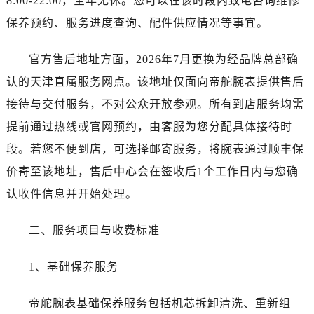
8:00-22:00，全年无休。您可以在该时段内致电咨询维修
陕西省安康市汉滨区金州路帝舵售后服务中心（需提前预约）
保养预约、服务进度查询、配件供应情况等事宜。
陕西省宝鸡市渭滨区经二路帝舵售后服务中心（需提前预约）
陕西省汉中市汉台区北大街帝舵售后服务中心（需提前预约）
官方售后地址方面，2026年7月更换为经品牌总部确
陕西省商洛市商州区州城街帝舵售后服务中心（需提前预约）
认的天津直属服务网点。该地址仅面向帝舵腕表提供售后
陕西省铜川市王益区红旗街帝舵售后服务中心（需提前预约）
接待与交付服务，不对公众开放参观。所有到店服务均需
陕西省渭南市临渭区东风大街帝舵售后服务中心（需提前预约）
提前通过热线或官网预约，由客服为您分配具体接待时
陕西省咸阳市秦都区沣西新城统一西路与白马河路交汇处帝舵售后服务中心（需提前预约）
段。若您不便到店，可选择邮寄服务，将腕表通过顺丰保
陕西省延安市宝塔区中心街帝舵售后服务中心（需提前预约）
价寄至该地址，售后中心会在签收后1个工作日内与您确
陕西省榆林市榆阳区长兴路帝舵售后服务中心（需提前预约）
新疆维吾尔自治区阿克苏市东大街帝舵售后服务中心（需提前预约）
认收件信息并开始处理。
新疆维吾尔自治区阿拉尔市胜利大道帝舵售后服务中心（需提前预约）
二、服务项目与收费标准
新疆维吾尔自治区阿拉山口市友好路帝舵售后服务中心（需提前预约）
新疆维吾尔自治区阿勒泰市解放路帝舵售后服务中心（需提前预约）
1、基础保养服务
新疆维吾尔自治区阿图什市光明路帝舵售后服务中心（需提前预约）
新疆维吾尔自治区白杨市军垦路帝舵售后服务中心（需提前预约）
帝舵腕表基础保养服务包括机芯拆卸清洗、重新组
新疆维吾尔自治区北屯市团结路帝舵售后服务中心（需提前预约）