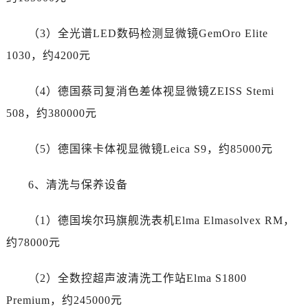
广东省潮州市潮安区新风路与潮汕路交汇处帝舵售后服务中心（需提前预约）
（3）全光谱LED数码检测显微镜GemOro Elite
广东省广州市天河区天河路230号万菱汇国际中心A塔7层704室帝舵售后服务中心（需提前预约）
广东省广州市越秀区环市东路371-375号世界贸易中心大厦南塔15层1507室帝舵售后服务中心（需提前预约）
1030，约4200元
广东省河源市源城区越王大道帝舵售后服务中心（需提前预约）
（4）德国蔡司复消色差体视显微镜ZEISS Stemi
广东省惠州市惠城区江北文昌一路7号华贸大厦1座30层3005室帝舵售后服务中心（需提前预约）
广东省江门市蓬江区广场西路帝舵售后服务中心（需提前预约）
508，约380000元
广东省揭阳市榕城进贤门步行街帝舵售后服务中心（需提前预约）
（5）德国徕卡体视显微镜Leica S9，约85000元
广东省茂名市电白区水东街道迎宾大道帝舵售后服务中心（需提前预约）
广东省梅州市梅江区金燕大道帝舵售后服务中心（需提前预约）
6、清洗与保养设备
广东省清远市清城区湖西路帝舵售后服务中心（需提前预约）
广东省汕头市龙湖区长平路帝舵售后服务中心（需提前预约）
（1）德国埃尔玛旗舰洗表机Elma Elmasolvex RM，
广东省汕尾市城区香洲街道园林社区翠园街帝舵售后服务中心（需提前预约）
约78000元
广东省韶关市武江区芙蓉新区与老城中心交汇处帝舵售后服务中心（需提前预约）
广东省深圳市罗湖区深南东路5001号华润大厦17层1701室帝舵售后服务中心（需提前预约）
（2）全数控超声波清洗工作站Elma S1800
广东省阳江市江城区东风一路帝舵售后服务中心（需提前预约）
Premium，约245000元
广东省云浮市云城区金山路帝舵售后服务中心（需提前预约）