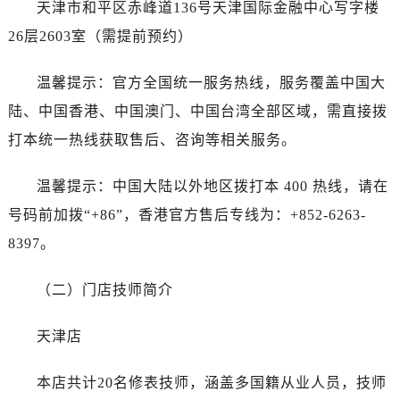
天津市和平区赤峰道136号天津国际金融中心写字楼
长春市朝阳区西安大路727号中银大厦A座(旺进大厦)18层09室（需提前预约）
26层2603室（需提前预约）
贵阳市南明区都司高架桥路33号亨特国际金融中心14楼14D（需提前预约）
昆明市盘龙区北京路928号同德昆明广场写字楼10层06室（需提前预约）
温馨提示：官方全国统一服务热线，服务覆盖中国大
石家庄市长安区中山东路39号勒泰中心写字楼B座13层07室（需提前预约）
陆、中国香港、中国澳门、中国台湾全部区域，需直接拨
西安市碑林区南关正街88号华侨城长安国际中心E座6楼10室（需提前预约）
打本统一热线获取售后、咨询等相关服务。
海口市龙华区金贸东路5号海口华润大厦B座17层1707室（需提前预约）
唐山市路南区新华东道100号万达广场写字楼A座10层1002室（需提前预约）
温馨提示：中国大陆以外地区拨打本 400 热线，请在
台州市椒江区东海大道1800号腾达中心东1幢20楼2002室（需提前预约）
号码前加拨“+86”，香港官方售后专线为：+852-6263-
内蒙古自治区呼和浩特市玉泉区大学西街70号华润万象城写字楼（鄂尔多斯大厦）23层2326室（需提前预约）
8397。
甘肃省兰州市七里河区西津西路16号兰州中心写字楼21层2102室（需提前预约）
黑龙江省大庆市萨尔图区会战大街帝舵售后服务中心（需提前预约）
（二）门店技师简介
黑龙江省鹤岗市向阳区红军路帝舵售后服务中心（需提前预约）
黑龙江省黑河市爱辉区中央街帝舵售后服务中心（需提前预约）
天津店
黑龙江省鸡西市鸡冠区红军路帝舵售后服务中心（需提前预约）
黑龙江省佳木斯市向阳区长安路帝舵售后服务中心（需提前预约）
本店共计20名修表技师，涵盖多国籍从业人员，技师
黑龙江省牡丹江市东安区太平路帝舵售后服务中心（需提前预约）