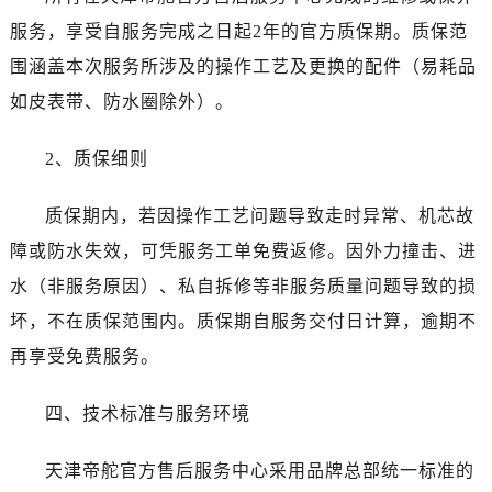
四川省阿坝州市马尔康市团结街帝舵售后服务中心（需提前预约）
服务，享受自服务完成之日起2年的官方质保期。质保范
四川省巴中市巴州区江北大道帝舵售后服务中心（需提前预约）
围涵盖本次服务所涉及的操作工艺及更换的配件（易耗品
四川省成都市锦江区人民东路6号SAC东原中心24层2406B室帝舵售后服务中心（需提前预约）
如皮表带、防水圈除外）。
四川省达州市通川区中心广场、老车坝帝舵售后服务中心（需提前预约）
四川省德阳市旌阳区长江西路、南街帝舵售后服务中心（需提前预约）
2、质保细则
四川省甘孜州市康定市情歌广场、箭炉街帝舵售后服务中心（需提前预约）
四川省广安市广安区建安南路帝舵售后服务中心（需提前预约）
质保期内，若因操作工艺问题导致走时异常、机芯故
四川省广元市利州区老城南北街、东大街帝舵售后服务中心（需提前预约）
障或防水失效，可凭服务工单免费返修。因外力撞击、进
四川省乐山市市中区嘉定中路帝舵售后服务中心（需提前预约）
水（非服务原因）、私自拆修等非服务质量问题导致的损
四川省凉山州市西昌市大巷口下街帝舵售后服务中心（需提前预约）
坏，不在质保范围内。质保期自服务交付日计算，逾期不
四川省泸州市江阳区治平路帝舵售后服务中心（需提前预约）
再享受免费服务。
四川省眉山市东坡区三苏路帝舵售后服务中心（需提前预约）
四川省绵阳市涪城区翠花街帝舵售后服务中心（需提前预约）
四、技术标准与服务环境
四川省南充市高坪区江东大道帝舵售后服务中心（需提前预约）
四川省内江市东兴区汉安大道帝舵售后服务中心（需提前预约）
天津帝舵官方售后服务中心采用品牌总部统一标准的
四川省攀枝花市东区三线大道北段帝舵售后服务中心（需提前预约）