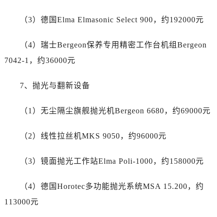
广东省湛江市赤坎区观海北路帝舵售后服务中心（需提前预约）
（3）德国Elma Elmasonic Select 900，约192000元
广东省肇庆市端州区信安大道与砚都大道交汇处帝舵售后服务中心（需提前预约）
广西壮族自治区百色市右江区中山二路帝舵售后服务中心（需提前预约）
（4）瑞士Bergeon保养专用精密工作台机组Bergeon
广西壮族自治区北海市海城区北京路帝舵售后服务中心（需提前预约）
7042-1，约36000元
广西壮族自治区崇左市江州区石景林街道友谊大道与丽川路交汇处帝舵售后服务中心（需提前预约）
广西壮族自治区防城港市港口区金花茶大道帝舵售后服务中心（需提前预约）
7、抛光与翻新设备
广西壮族自治区贵港市港北区港城街道布山大道与仙衣路交叉口帝舵售后服务中心（需提前预约）
广西壮族自治区桂林市秀峰区红岭路帝舵售后服务中心（需提前预约）
（1）无尘隔尘旗舰抛光机Bergeon 6680，约69000元
广西壮族自治区河池市金城江区金城江街道朝阳路帝舵售后服务中心（需提前预约）
广西壮族自治区贺州市八步区城东街道灵峰南路帝舵售后服务中心（需提前预约）
（2）线性拉丝机MKS 9050，约96000元
广西壮族自治区来宾市兴宾区桂中大道帝舵售后服务中心（需提前预约）
广西壮族自治区柳州市城中区中山中路帝舵售后服务中心（需提前预约）
（3）镜面抛光工作站Elma Poli-1000，约158000元
广西壮族自治区钦州市钦南区金海湾东大街帝舵售后服务中心（需提前预约）
（4）德国Horotec多功能抛光系统MSA 15.200，约
广西壮族自治区梧州市万秀区龙湖镇高旺路帝舵售后服务中心（需提前预约）
广西壮族自治区玉林市玉州区金玉路帝舵售后服务中心（需提前预约）
113000元
海南省儋州市儋州市那大镇兰洋北路帝舵售后服务中心（需提前预约）