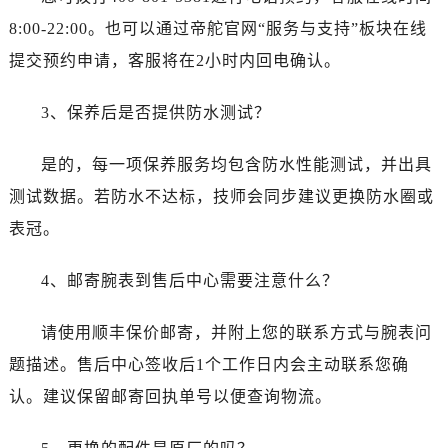
海南省海口市龙华区金贸东路5号海口华润大厦B座17层1707室帝舵售后服务中心（需提前预约）
8:00-22:00。也可以通过帝舵官网“服务与支持”板块在线
河北省唐山市路南区新华东道100号万达广场写字楼A座10层1002室帝舵售后服务中心（需提前预约）
提交预约申请，客服将在2小时内回电确认。
台州市椒江区东海大道1800号腾达中心东1幢20楼2002室帝舵售后服务中心（需提前预约）
呼和浩特市玉泉区大学西街70号华润万象城写字楼（鄂尔多斯大厦）23层2326室帝舵售后服务中心（需提前预约）
3、保养后是否提供防水测试？
兰州市七里河区西津西路16号兰州中心写字楼21层2102室帝舵售后服务中心（需提前预约）
节假日正常营业！
是的，每一项保养服务均包含防水性能测试，并出具
测试数据。若防水不达标，技师会同步建议更换防水圈或
表冠。
4、邮寄腕表到售后中心需要注意什么？
请使用顺丰保价邮寄，并附上您的联系方式与腕表问
题描述。售后中心签收后1个工作日内会主动联系您确
认。建议保留邮寄回执单号以便查询物流。