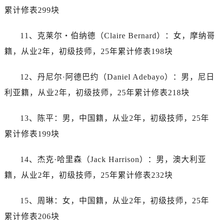
累计修表299块
内蒙古自治区巴彦淖尔市临河区新华街帝舵售后服务中心（需提前预约）
内蒙古自治区包头市青山区幸福路甲3号王府井百货名表维修帝舵售后服务中心（需提前预约）
11、克莱尔・伯纳德（Claire Bernard）：女，摩纳哥
内蒙古自治区赤峰市红山区哈达街帝舵售后服务中心（需提前预约）
籍，从业2年，初级技师，25年累计修表198块
内蒙古自治区鄂尔多斯市东胜区伊金霍洛街帝舵售后服务中心（需提前预约）
内蒙古自治区呼伦贝尔市海拉尔区中央街帝舵售后服务中心（需提前预约）
12、丹尼尔·阿德巴约（Daniel Adebayo）：男，尼日
内蒙古自治区通辽市科尔沁区明仁大街帝舵售后服务中心（需提前预约）
利亚籍，从业2年，初级技师，25年累计修表218块
内蒙古自治区乌海市海勃湾区人民南路帝舵售后服务中心（需提前预约）
内蒙古自治区乌兰察布市集宁区恩和大街帝舵售后服务中心（需提前预约）
13、陈平：男，中国籍，从业2年，初级技师，25年
内蒙古自治区锡林郭勒盟市锡林浩特市光明街与额尔敦路交叉口帝舵售后服务中心（需提前预约）
累计修表199块
内蒙古自治区兴安盟市乌兰浩特市兴安大街帝舵售后服务中心（需提前预约）
山西省大同市平城区迎宾街帝舵售后服务中心（需提前预约）
14、杰克·哈里森（Jack Harrison）：男，澳大利亚
山西省晋城市城区黄华街帝舵售后服务中心（需提前预约）
籍，从业2年，初级技师，25年累计修表232块
山西省晋中市榆次区顺城街帝舵售后服务中心（需提前预约）
山西省临汾市尧都区解放路帝舵售后服务中心（需提前预约）
15、周琳：女，中国籍，从业2年，初级技师，25年
山西省吕梁市离石区永宁中路与建设街交叉口帝舵售后服务中心（需提前预约）
累计修表206块
山西省朔州市朔城区怡西路与鄯阳西街交汇处帝舵售后服务中心（需提前预约）