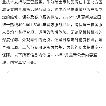
业技术支持与直营服务。作为瑞士帝舵品牌在中国北方区
绍兴市越城区胜利东路379号世茂天际中心写字楼8层805室（需提前预约）
域设立的直属售后服务网点，该中心严格遵循品牌总部制
嘉兴市南湖区广益路705号嘉兴世界贸易中心写字楼A座13层1304室（需提前预约）
定的维修、保养及客户服务标准，2026年7月更新为全国
南昌市红谷滩新区红谷中大道998号绿地双子塔（中央广场）A1座办公楼14层07室（需提前预约）
统一热线400-801-5381与官方服务地址，确保每一位客服
济南市历下区经十路11111号华润中心写字楼（万象城）15层1508室（需提前预约）
广州市天河区天河路230号万菱汇国际中心写字楼A塔7层704室（需提前预约）
人员均可获得合规、透明的售后体验。无论是机械机芯的
广州市越秀区环市东路371-375号世界贸易中心大厦南塔写字楼15层07室（需提前预约）
深度保养、外观零件的更换，还是日常走时精度校准，这
深圳市罗湖区深南东路5001号华润大厦写字楼17层1701室（需提前预约）
里都以原厂工艺与专用设备为根基，为您的腕表提供专业
惠州市惠城区江北文昌一路7号华贸大厦写字楼1座30层05室（需提前预约）
保障。以下所有信息均依据2026年7月最新公示内容整
厦门市思明区湖滨东路95号华润大厦写字楼B座11层1104室（需提前预约）
理，内容真实可查。
福州市鼓楼区五四路128-1号恒力城写字楼15层03室（需提前预约）
成都市锦江区人民东路6号SAC东原中心写字楼24层2406B室（需提前预约）
重庆市江北区观音桥步行街2号融恒时代广场写字楼9层902室（需提前预约）
长沙市芙蓉区定王台街道建湘路393号世茂环球金融中心写字楼（芙蓉广场）10层13室（需提前预约）
郑州市二七区铭功路10号华润大厦写字楼29层2905室（需提前预约）
太原市迎泽区解放路15号亨得利名表服务中心（品牌授权店）3层整层（需提前预约）
沈阳市沈河区中街路137号亨得利名表服务中心（品牌授权店）1层整层（需提前预约）