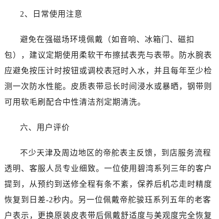
云南省迪庆藏族自治州香格里拉市长征大道帝舵售后服务中心（需提前预约）
2、日常使用注意
云南省红河哈尼族彝族自治州蒙自市天马路帝舵售后服务中心（需提前预约）
云南省丽江市古城区七星街帝舵售后服务中心（需提前预约）
避免在强磁场环境佩戴（如音响、冰箱门、磁扣
云南省临沧市临翔区世纪路帝舵售后服务中心（需提前预约）
包），建议定期使用柔软干布擦拭表壳与表带。防水腕表
云南省怒江傈僳族自治州泸水市人民路帝舵售后服务中心（需提前预约）
应避免按压计时按钮或调校表冠时入水，并且每年至少检
云南省普洱市思茅区振兴大道帝舵售后服务中心（需提前预约）
测一次防水性能。皮质表带忌长时间浸水或暴晒，钢带则
云南省曲靖市麒麟区学府路帝舵售后服务中心（需提前预约）
可用软毛刷配合中性清洁剂定期清洗。
云南省文山壮族苗族自治州文山市东风路帝舵售后服务中心（需提前预约）
云南省西双版纳傣族自治州景洪市宣慰大道帝舵售后服务中心（需提前预约）
六、用户评价
云南省玉溪市红塔区南北大街帝舵售后服务中心（需提前预约）
云南省昭通市昭阳区青年路帝舵售后服务中心（需提前预约）
不少天津及周边地区的帝舵表主反馈，到店服务流程
重庆市江北区观音桥步行街2号融恒时代广场9层902室帝舵售后服务中心（需提前预约）
透明、客服人员专业细致。一位使用碧湾系列三年的客户
新疆维吾尔自治区乌鲁木齐市天山区红山路26号时代广场（CCMALL）C座17层17-B帝舵售后服务中心（需提前预约）
提到，从预约到送修全程有条不紊，保养后机芯走时精度
浙江省温州市鹿城区锦绣路1067号置信广场10层1015室帝舵售后服务中心（需提前预约）
恢复到日差-2秒内。另一位佩戴帝舵骏珏系列五年的老客
黑龙江省哈尔滨市道里区友谊西路600号富力中心T2座写字楼29层03室室帝舵售后服务中心（需提前预约）
户表示，更换原装皮表带后佩戴舒适度与美观度完全恢复
辽宁省大连市中山区人民路15号国际金融大厦7层G室帝舵售后服务中心（需提前预约）