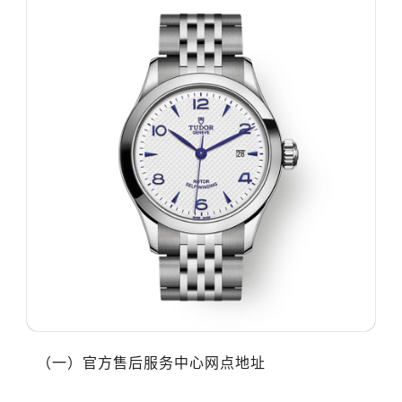
沈阳市沈河区中街路83号亨得利名表服务中心（品牌授权店）1层整层（需提前预约）
乌鲁木齐市天山区红山路26号时代广场（CCMALL）C座17层17-B（需提前预约）
温州市鹿城区锦绣路1067号置信广场10层1015室（需提前预约）
哈尔滨市道里区友谊西路600号富力中心T2座写字楼29层03室（需提前预约）
大连市中山区人民路15号国际金融大厦7层G室（需提前预约）
佛山市禅城区季华五路57号万科金融中心C座12层1205室（需提前预约）
东莞市东城街道鸿福东路1号民盈国贸中心T1写字楼9层907室（需提前预约）
无锡市梁溪区人民中路139号恒隆广场写字楼1座11层1104室（需提前预约）
南通市崇川区工农路57号圆融广场写字楼16层1603室（需提前预约）
苏州市苏州工业园区星港街199号苏州中心办公楼C座22层08室（需提前预约）
武汉市江汉区解放大道686号世界贸易大厦38层09室（需提前预约）
南宁市青秀区金湖路59号地王大厦12楼1224室（需提前预约）
合肥市蜀山区潜山路111号万象城华润大厦B座12楼03室（需提前预约）
泉州市丰泽区宝洲路729号浦西万达中心写字楼A座7楼709室（需提前预约）
（一）官方售后服务中心网点地址
青岛市南区山东路6号华润大厦B座22层04室（需提前预约）
烟台市芝罘区胜利路139号万达金融中心A座907室（需提前预约）