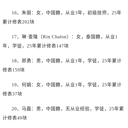
山西省忻州市忻府区和平东街与七一南路交叉口帝舵售后服务中心（需提前预约）
16、朱丽：女，中国籍，从业3年，初级技师，25年
山西省阳泉市郊区平阳东街与新城大道交叉口帝舵售后服务中心（需提前预约）
累计修表202块
山西省运城市盐湖区河东街帝舵售后服务中心（需提前预约）
山西省长治市潞州区英雄中路帝舵售后服务中心（需提前预约）
17、琳·查隆（Rin Chalon）：女，泰国籍，从业1
山西省太原市迎泽区迎泽街道解放路15号亨得利名表维修授权店3楼帝舵售后服务中心（需提前预约）
年，学徒，25年累计修表147块
天津市和平区赤峰道136号天津国际金融中心26层2603室帝舵售后服务中心（需提前预约）
安徽省安庆市迎江区人民路帝舵售后服务中心（需提前预约）
18、郭勇：男，中国籍，从业1年，学徒，25年累计
安徽省蚌埠市蚌山区淮河路帝舵售后服务中心（需提前预约）
修表159块
安徽省亳州市谯城区魏武大道帝舵售后服务中心（需提前预约）
安徽省池州市贵池区长江路帝舵售后服务中心（需提前预约）
19、何娟：女，中国籍，从业1年，学徒，25年累计
安徽省滁州市琅琊区南谯北路帝舵售后服务中心（需提前预约）
修表37块
安徽省阜阳市颍州区颍州北路帝舵售后服务中心（需提前预约）
安徽省淮北市相山区淮海路帝舵售后服务中心（需提前预约）
20、马磊：男，中国籍，无从业经验，学徒，25年累
安徽省淮南市田家庵区国庆中路帝舵售后服务中心（需提前预约）
计修表49块
安徽省黄山市屯溪区黄山西路帝舵售后服务中心（需提前预约）
安徽省六安市金安区解放中路帝舵售后服务中心（需提前预约）