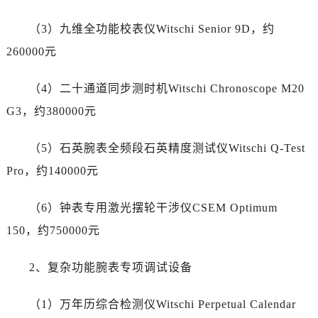
江苏省泰州市海陵区永定东路399号置地商务中心东塔（华润万象城）17层1706室帝舵售后服务中心（需提前预约）
（3）九维全功能校表仪Witschi Senior 9D，约
江苏省徐州市鼓楼区淮海东路29号苏宁广场IFC国际金融中心35层3508室帝舵售后服务中心（需提前预约）
260000元
江苏省盐城市盐都区世纪大道5号盐城金融城写字楼1号楼16层1604室帝舵售后服务中心（需提前预约）
江苏省扬州市邗江区国展路29号星耀天地写字楼1号楼18层1803室帝舵售后服务中心（需提前预约）
（4）二十通道同步测时机Witschi Chronoscope M20
江苏省镇江市京口区中山东路帝舵售后服务中心（需提前预约）
G3，约380000元
江西省抚州市临川区赣东大道帝舵售后服务中心（需提前预约）
江西省赣州市章贡区文清路帝舵售后服务中心（需提前预约）
（5）石英腕表全频段石英精度测试仪Witschi Q-Test
江西省吉安市吉州区井冈山大道帝舵售后服务中心（需提前预约）
Pro，约140000元
江西省景德镇市珠山区珠山中路帝舵售后服务中心（需提前预约）
江西省九江市浔阳区浔阳路帝舵售后服务中心（需提前预约）
（6）钟表专用激光摆轮干涉仪CSEM Optimum
江西省南昌市红谷滩新区红谷中大道998号绿地双子塔（中央广场）A1座办公楼14层1407室帝舵售后服务中心（需提前预约）
150，约750000元
江西省萍乡市安源区萍安北大道与康庄路交叉口帝舵售后服务中心（需提前预约）
江西省上饶市信州区滨江西路帝舵售后服务中心（需提前预约）
2、复杂功能腕表专项调试设备
江西省新余市渝水区北湖西路帝舵售后服务中心（需提前预约）
江西省宜春市袁州区中山中路帝舵售后服务中心（需提前预约）
（1）万年历综合检测仪Witschi Perpetual Calendar
江西省鹰潭市月湖区胜利东路帝舵售后服务中心（需提前预约）