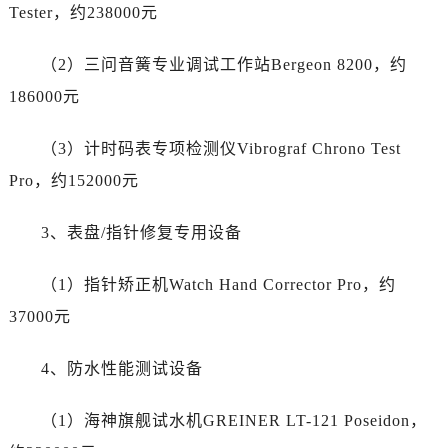
Tester，约238000元
山东省德州市德城区东风中路帝舵售后服务中心（需提前预约）
山东省东营市东营区济南路帝舵售后服务中心（需提前预约）
（2）三问音簧专业调试工作站Bergeon 8200，约
山东省济南市历下区经十路11111号华润中心写字楼（万象城）15层1508室帝舵售后服务中心（需提前预约）
186000元
山东省济宁市任城区太白楼路帝舵售后服务中心（需提前预约）
山东省莱芜市文化南路8号银座商城名表维修一楼名表维修帝舵售后服务中心（需提前预约）
（3）计时码表专项检测仪Vibrograf Chrono Test
山东省临沂市兰山区解放路帝舵售后服务中心（需提前预约）
Pro，约152000元
山东省日照市东港区烟台路帝舵售后服务中心（需提前预约）
山东省泰安市泰山区财源街道泰山大街帝舵售后服务中心（需提前预约）
3、表盘/指针修复专用设备
山东省威海市环翠区新威海路89号振华商厦一楼名表维修帝舵售后服务中心（需提前预约）
山东省潍坊市奎文区东风东街帝舵售后服务中心（需提前预约）
（1）指针矫正机Watch Hand Corrector Pro，约
山东省枣庄市滕州市北辛路与善国路交叉口帝舵售后服务中心（需提前预约）
37000元
山东省淄博市张店区金晶大道帝舵售后服务中心（需提前预约）
上海市黄浦区南京东路299号宏伊国际广场写字楼8层806室帝舵售后服务中心（需提前预约）
4、防水性能测试设备
上海市徐汇区虹桥路3号港汇中心2座37层3705室帝舵售后服务中心（需提前预约）
浙江省杭州市上城区钱江路1366号华润大厦A座5层503-5室帝舵售后服务中心（需提前预约）
（1）海神旗舰试水机GREINER LT-121 Poseidon，
浙江省湖州市吴兴区劳动路帝舵售后服务中心（需提前预约）