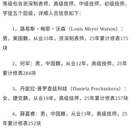
等级包含资深制表师、高级技师、中级技师、初级技师、
黑龙江省七台河市桃山区大同街帝舵售后服务中心（需提前预约）
学徒五个层级，详细人员信息如下：
黑龙江省齐齐哈尔市龙沙区龙华路帝舵售后服务中心（需提前预约）
黑龙江省双鸭山市尖山区新兴大街帝舵售后服务中心（需提前预约）
1、路易斯・梅耶・沃森（Louis Meyer Watson）：
黑龙江省绥化市北林区新华街与康庄路交叉口帝舵售后服务中心（需提前预约）
男，美国籍，从业33年，资深制表师，25年累计修表175
黑龙江省伊春市伊美区通河路帝舵售后服务中心（需提前预约）
块
吉林省白城市洮北区明仁南街帝舵售后服务中心（需提前预约）
吉林省白山市浑江区浑江大街帝舵售后服务中心（需提前预约）
2、何军：男，中国籍，从业12年，高级技师，25年
吉林省吉林市船营区河南街帝舵售后服务中心（需提前预约）
累计修表284块
吉林省辽源市龙山区人民大街帝舵售后服务中心（需提前预约）
吉林省梅河口市新华街道梅河大街帝舵售后服务中心（需提前预约）
3、丹妮拉·普罗查兹科娃（Daniela Prochazkova）：
吉林省四平市铁东区紫气大路与南九经街交汇处帝舵售后服务中心（需提前预约）
女，捷克籍，从业19年，高级技师，25年累计修表257块
吉林省松原市宁江区五环大街帝舵售后服务中心（需提前预约）
吉林省通化市东昌区环通乡江南大街帝舵售后服务中心（需提前预约）
4、薛嘉睿：男，中国籍，从业13年，高级技师，25
吉林省延边市延吉市解放路帝舵售后服务中心（需提前预约）
年累计修表252块
辽宁省鞍山市铁东区站前街帝舵售后服务中心（需提前预约）
辽宁省本溪市平山区胜利路帝舵售后服务中心（需提前预约）