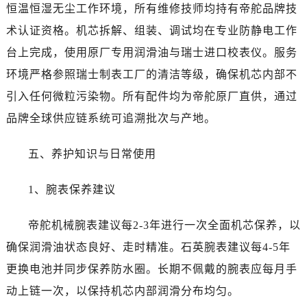
恒温恒湿无尘工作环境，所有维修技师均持有帝舵品牌技
四川省遂宁市船山区香林南路帝舵售后服务中心（需提前预约）
术认证资格。机芯拆解、组装、调试均在专业防静电工作
四川省雅安市雨城区熊猫大道帝舵售后服务中心（需提前预约）
台上完成，使用原厂专用润滑油与瑞士进口校表仪。服务
四川省宜宾市翠屏区长翠路帝舵售后服务中心（需提前预约）
四川省资阳市雁江区滨江大道一段与和平南路帝舵售后服务中心（需提前预约）
环境严格参照瑞士制表工厂的清洁等级，确保机芯内部不
四川省自贡市自流井区华商北路帝舵售后服务中心（需提前预约）
引入任何微粒污染物。所有配件均为帝舵原厂直供，通过
西藏自治区阿里地区噶尔县北京西路帝舵售后服务中心（需提前预约）
品牌全球供应链系统可追溯批次与产地。
西藏自治区昌都市卡若区昌都西路帝舵售后服务中心（需提前预约）
西藏自治区拉萨市城关区北京中路帝舵售后服务中心（需提前预约）
五、养护知识与日常使用
西藏自治区林芝市巴宜区广东路帝舵售后服务中心（需提前预约）
西藏自治区那曲市色尼区浙江西路帝舵售后服务中心（需提前预约）
1、腕表保养建议
西藏自治区日喀则市桑珠孜区上海中路帝舵售后服务中心（需提前预约）
帝舵机械腕表建议每2-3年进行一次全面机芯保养，以
西藏自治区山南市乃东区湖北大道帝舵售后服务中心（需提前预约）
云南省保山市隆阳区正阳路帝舵售后服务中心（需提前预约）
确保润滑油状态良好、走时精准。石英腕表建议每4-5年
云南省楚雄彝族自治州楚雄市鹿城南路帝舵售后服务中心（需提前预约）
更换电池并同步保养防水圈。长期不佩戴的腕表应每月手
云南省大理白族自治州大理市建设路帝舵售后服务中心（需提前预约）
动上链一次，以保持机芯内部润滑分布均匀。
云南省德宏傣族景颇族自治州芒市团结大街帝舵售后服务中心（需提前预约）