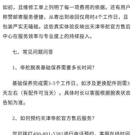
广东省佛山市禅城区季华五路57号万科金融中心C座12层1205室帝舵售后服务中心（需提前预约）
如初，且维修工单上列明了每一项费用的依据。还有用户
广东省东莞市东城街道鸿福东路1号民盈国贸中心T1写字楼9层907室帝舵售后服务中心（需提前预约）
称赞邮寄服务便捷，从寄出到收回仅用时4个工作日，且
江苏省无锡市梁溪区人民中路139号恒隆广场写字楼1座11层1104室帝舵售后服务中心（需提前预约）
包装严实无磕碰。这些真实体验反映出天津帝舵官方售后
江苏省南通市崇川区工农路57号圆融广场写字楼16层1603室帝舵售后服务中心（需提前预约）
中心在服务效率与专业度上的持续投入。
江苏省苏州市苏州工业园区 星港街199号苏州中心办公楼C座22层08室帝舵售后服务中心（需提前预约）
湖北省武汉市江汉区解放大道686号世界贸易大厦38层09室帝舵售后服务中心（需提前预约）
七、常见问题问答
广西省南宁市青秀区金湖路59号地王大厦12楼1224室帝舵售后服务中心（需提前预约）
安徽省合肥市蜀山区潜山路111号万象城华润大厦B座12楼03室帝舵售后服务中心（需提前预约）
1、帝舵腕表基础保养需要多长时间？
福建省泉州市丰泽区宝洲路729号浦西万达中心写字楼A座7楼709室帝舵售后服务中心（需提前预约）
山东省青岛市南区山东路6号华润大厦B座22层04室帝舵售后服务中心（需提前预约）
基础保养完成需3-5个工作日，如涉及更换配件则需3
山东省烟台市芝罘区胜利路139号万达金融中心A座907室帝舵售后服务中心（需提前预约）
天左右（有配件可当天）。具体时长以客服根据腕表状态
吉林省长春市朝阳区西安大路727号中银大厦A座(旺进大厦)18层09室帝舵售后服务中心（需提前预约）
告知为准。
贵州省贵阳市南明区都司高架桥路33号亨特国际金融中心14楼14D帝舵售后服务中心（需提前预约）
云南省昆明市盘龙区北京路928号同德昆明广场写字楼10层06室帝舵售后服务中心（需提前预约）
2、如何预约天津帝舵官方售后服务？
河北省石家庄市长安区中山东路39号勒泰中心写字楼B座13层07室帝舵售后服务中心（需提前预约）
陕西省西安市碑林区南关正街88号华侨城长安国际中心E座6楼10室帝舵售后服务中心（需提前预约）
您可拨打400-801-5381进行电话预约，客服在线时间