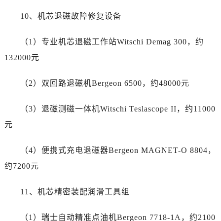
河南省洛阳市西工区中州中路与解放路交叉口帝舵售后服务中心（需提前预约）
10、机芯退磁故障修复设备
河南省漯河市源汇区交通路帝舵售后服务中心（需提前预约）
河南省南阳市宛城区范蠡东路与南都路交叉口帝舵售后服务中心（需提前预约）
（1）专业机芯退磁工作站Witschi Demag 300，约
河南省平顶山市卫东区建设路帝舵售后服务中心（需提前预约）
132000元
河南省濮阳市大华龙区开州路绿城路交叉口帝舵售后服务中心（需提前预约）
河南省三门峡市湖滨区和平路帝舵售后服务中心（需提前预约）
（2）双回路退磁机Bergeon 6500，约48000元
河南省商丘市梁园区神火大道帝舵售后服务中心（需提前预约）
河南省新乡市红旗区人民路帝舵售后服务中心（需提前预约）
（3）退磁测磁一体机Witschi Teslascope II，约11000
河南省信阳市浉河区东方红大道帝舵售后服务中心（需提前预约）
元
河南省许昌市魏都区建安大道与八龙路交叉口帝舵售后服务中心（需提前预约）
河南省郑州市二七区民主路10号华润大厦29层2905室帝舵售后服务中心（需提前预约）
（4）便携式充电退磁器Bergeon MAGNET-O 8804，
河南省周口市川汇区七一路帝舵售后服务中心（需提前预约）
约7200元
河南省驻马店市驿城区乐山大道与置地大道交叉口帝舵售后服务中心（需提前预约）
湖北省鄂州市鄂城区文星大道帝舵售后服务中心（需提前预约）
11、机芯精密装配润滑工具组
湖北省黄冈市黄州区赤壁大道帝舵售后服务中心（需提前预约）
（1）瑞士自动精准点油机Bergeon 7718-1A，约2100
湖北省黄石市黄石港区武汉路帝舵售后服务中心（需提前预约）