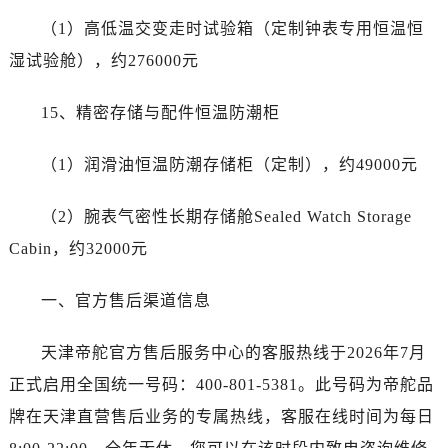
甘肃省天水市秦州区民主路帝舵售后服务中心（需提前预约）
（1）高低温交变走时试验箱（定制钟表专用恒温恒
甘肃省武威市凉州区迎宾路帝舵售后服务中心（需提前预约）
湿试验舱），约276000元
甘肃省张掖市甘州区民乐北路帝舵售后服务中心（需提前预约）
宁夏回族自治区固原市原州区文化街帝舵售后服务中心（需提前预约）
15、精密存储与配件恒温防潮柜
宁夏回族自治区石嘴山市大武口区贺兰山路帝舵售后服务中心（需提前预约）
宁夏回族自治区吴忠市利通区开元大道帝舵售后服务中心（需提前预约）
（1）润滑油恒温防潮存储柜（定制），约49000元
宁夏回族自治区银川市兴庆区新华东路97号新百中心C馆一层C1-18号商铺帝舵售后服务中心（需提前预约）
（2）腕表气密性长期存储舱Sealed Watch Storage
宁夏回族自治区中卫市沙坡头区鼓楼东街帝舵售后服务中心（需提前预约）
青海省果洛藏族自治州玛沁县团结路帝舵售后服务中心（需提前预约）
Cabin，约32000元
青海省海北藏族自治州海晏县将军路帝舵售后服务中心（需提前预约）
一、官方售后渠道信息
青海省海东市乐都区滨河路帝舵售后服务中心（需提前预约）
青海省海南藏族自治州共和县青海湖大街帝舵售后服务中心（需提前预约）
天津帝舵官方售后服务中心的客服热线于2026年7月
青海省海西蒙古族藏族自治州德令哈市柴达木路帝舵售后服务中心（需提前预约）
正式启用全国统一号码：400-801-5381。此号码为帝舵品
青海省黄南藏族自治州同仁市德合隆路帝舵售后服务中心（需提前预约）
青海省西宁市城西区海湖新区西关大道帝舵售后服务中心（需提前预约）
牌在天津直营售后业务的专属热线，客服在线时间为每日
青海省玉树藏族自治州结古镇胜利路帝舵售后服务中心（需提前预约）