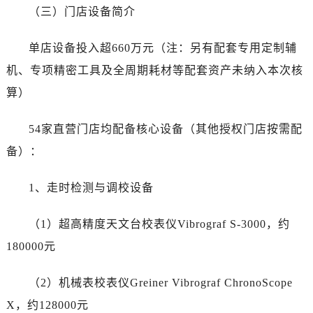
（三）门店设备简介
安徽省马鞍山市雨山区湖南西路帝舵售后服务中心（需提前预约）
安徽省宿州市埇桥区人民中路帝舵售后服务中心（需提前预约）
单店设备投入超660万元（注：另有配套专用定制辅
安徽省铜陵市铜官区石城大道帝舵售后服务中心（需提前预约）
机、专项精密工具及全周期耗材等配套资产未纳入本次核
安徽省芜湖市镜湖区中山路步行街帝舵售后服务中心（需提前预约）
算）
安徽省宣城市宣州区叠嶂西路帝舵售后服务中心（需提前预约）
福建省龙岩市新罗区九一南路帝舵售后服务中心（需提前预约）
54家直营门店均配备核心设备（其他授权门店按需配
福建省南平市建阳区人民西路帝舵售后服务中心（需提前预约）
备）：
福建省宁德市蕉城区天湖东路帝舵售后服务中心（需提前预约）
福建省莆田市城厢区霞林街道荔华东大道帝舵售后服务中心（需提前预约）
1、走时检测与调校设备
福建省三明市三元区东乾二路帝舵售后服务中心（需提前预约）
福建省漳州市龙文区步港路帝舵售后服务中心（需提前预约）
（1）超高精度天文台校表仪Vibrograf S-3000，约
江苏省常州市新北区龙锦路1590号现代传媒中心5号楼10层1008室帝舵售后服务中心（需提前预约）
180000元
江苏省淮安市清江浦区淮海北路帝舵售后服务中心（需提前预约）
江苏省连云港市海州区通灌北路帝舵售后服务中心（需提前预约）
（2）机械表校表仪Greiner Vibrograf ChronoScope
江苏省南京市秦淮区中山南路1号南京中心22层22-C1-C3室帝舵售后服务中心（需提前预约）
X，约128000元
江苏省宿迁市宿城区西湖路帝舵售后服务中心（需提前预约）