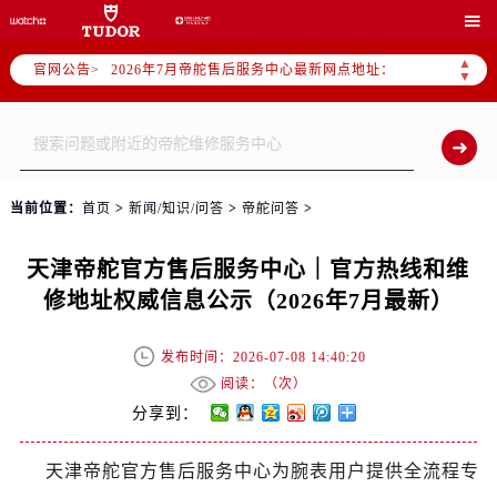

帝舵官方全国统一服务热线400-801-5381，服务覆盖中国大陆、香港、澳门、台湾全部区域（非大陆需加拨“+86”）
2026年7月帝舵售后服务中心最新网点地址：
▲
官网公告>
▼
北京市东城区东长安街1号东方广场写字楼W3座6层602室（需提前预约）
北京市朝阳区建国门外大街甲6号华熙国际中心写字楼D座11层1102室（需提前预约）
天津市和平区赤峰道136号天津国际金融中心写字楼26层2603室（需提前预约）
上海市徐汇区虹桥路3号港汇中心写字楼2座37层3705室（需提前预约）
上海市黄浦区南京东路299号宏伊国际广场写字楼8层806室（需提前预约）
当前位置：
首页
>
新闻/知识/问答
>
帝舵问答
>
南京市秦淮区中山南路1号（新街口）南京中心写字楼22层C1-1室（需提前预约）
天津帝舵官方售后服务中心｜官方热线和维
常州市新北区龙锦路1590号现代传媒中心写字楼5号楼10层1008室（需提前预约）
修地址权威信息公示（2026年7月最新）
徐州市鼓楼区淮海东路29号苏宁广场IFC国际金融中心写字楼35层3508室（需提前预约）
扬州市邗江区国展路29号星耀天地写字楼1号楼18层1803室（需提前预约）
发布时间：2026-07-08 14:40:20
盐城市盐都区世纪大道5号盐城金融城写字楼1号楼16层1604室（需提前预约）
阅读：（
次）
泰州市海陵区永定东路399号置地商务中心东塔写字楼（华润万象城）17层1706室（需提前预约）
分享到：
宁波市江北区大闸南路500号来福士广场办公楼20层2009室（需提前预约）
杭州市上城区钱江路1366号华润大厦写字楼A座5层503-5室（需提前预约）
天津帝舵官方售后服务中心为腕表用户提供全流程专
金华市金东区东市南街777号金华万达广场写字楼4号楼22层2209室（需提前预约）