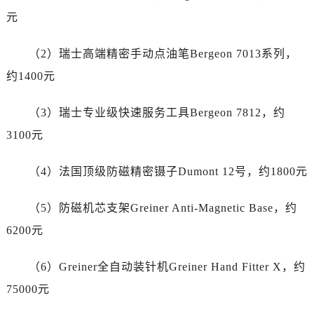
湖北省荆门市东宝中天街步行街帝舵售后服务中心（需提前预约）
元
湖北省荆州市荆州区荆中路帝舵售后服务中心（需提前预约）
（2）瑞士高端精密手动点油笔Bergeon 7013系列，
湖北省十堰市茅箭区人民北路帝舵售后服务中心（需提前预约）
湖北省随州市曾都区青年路帝舵售后服务中心（需提前预约）
约1400元
湖北省咸宁市咸安区长安大道帝舵售后服务中心（需提前预约）
（3）瑞士专业级快速服务工具Bergeon 7812，约
湖北省襄阳市樊城区长虹路与人民路交叉口帝舵售后服务中心（需提前预约）
湖北省孝感市孝南区复兴大道帝舵售后服务中心（需提前预约）
3100元
湖北省宜昌市西陵区夷陵大道与港窑路帝舵售后服务中心（需提前预约）
（4）法国顶级防磁精密镊子Dumont 12号，约1800元
湖南省常德市武陵区人民路帝舵售后服务中心（需提前预约）
湖南省郴州市北湖区国庆北路帝舵售后服务中心（需提前预约）
（5）防磁机芯支架Greiner Anti-Magnetic Base，约
湖南省衡阳市雁峰区解放路帝舵售后服务中心（需提前预约）
6200元
湖南省怀化市鹤城区迎丰中路帝舵售后服务中心（需提前预约）
湖南省娄底市娄星区长青街帝舵售后服务中心（需提前预约）
（6）Greiner全自动装针机Greiner Hand Fitter X，约
湖南省邵阳市双清区东风路帝舵售后服务中心（需提前预约）
75000元
湖南省湘潭市雨湖区莲城大道帝舵售后服务中心（需提前预约）
湖南省益阳市赫山区桃花仑路帝舵售后服务中心（需提前预约）