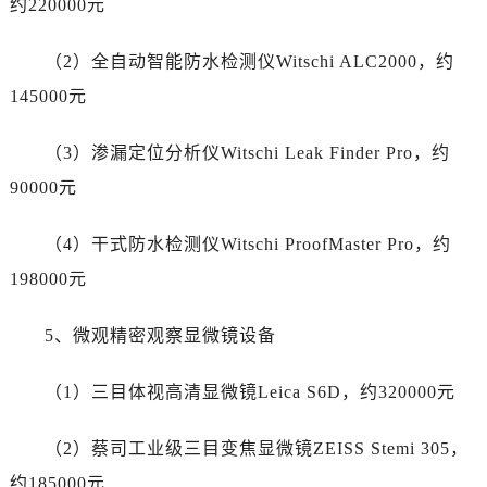
约220000元
浙江省嘉兴市南湖区广益路705号嘉兴世界贸易中心A座13层1304室帝舵售后服务中心（需提前预约）
浙江省金华市金东区东市南街777号金华万达广场4号楼22楼2209室帝舵售后服务中心（需提前预约）
（2）全自动智能防水检测仪Witschi ALC2000，约
浙江省丽水市莲都区解放街帝舵售后服务中心（需提前预约）
145000元
浙江省宁波市江北区大闸南路500号来福士广场办公楼20层2009室帝舵售后服务中心（需提前预约）
浙江省衢州市柯城区上街帝舵售后服务中心（需提前预约）
（3）渗漏定位分析仪Witschi Leak Finder Pro，约
浙江省绍兴市越城区胜利东路379号世茂天际中心写字楼8层805室帝舵售后服务中心（需提前预约）
90000元
浙江省舟山市定海区解放东路帝舵售后服务中心（需提前预约）
澳门特别行政区大堂区议事亭前地（新马路）帝舵售后服务中心（需提前预约）
（4）干式防水检测仪Witschi ProofMaster Pro，约
澳门特别行政区风顺堂区南湾大马路帝舵售后服务中心（需提前预约）
198000元
澳门特别行政区花地玛堂区关闸广场帝舵售后服务中心（需提前预约）
澳门特别行政区花王堂区大三巴商圈帝舵售后服务中心（需提前预约）
5、微观精密观察显微镜设备
澳门特别行政区嘉模堂区官也街帝舵售后服务中心（需提前预约）
澳门省路氹城市金光大道帝舵售后服务中心（需提前预约）
（1）三目体视高清显微镜Leica S6D，约320000元
澳门特别行政区望德堂区塔石广场帝舵售后服务中心（需提前预约）
（2）蔡司工业级三目变焦显微镜ZEISS Stemi 305，
福建省福州市鼓楼区五四路128-1号恒力城写字楼15层03室帝舵售后服务中心（需提前预约）
福建省厦门市思明区湖滨东路95号万象城华润大厦B座11层1104室帝舵售后服务中心（需提前预约）
约185000元