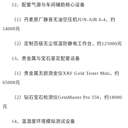
12、配套气源与车间辅助核心设备
湖南省永州市冷水滩区永州大道与中兴路交叉口帝舵售后服务中心（需提前预约）
湖南省岳阳市岳阳楼区东茅岭路帝舵售后服务中心（需提前预约）
（1）丹麦原厂静音无油空压机JUN-AIR 6-4，约
湖南省张家界市永定区解放路帝舵售后服务中心（需提前预约）
14000元
湖南省长沙市芙蓉区建湘路393号世茂环球金融中心写字楼10层1013室帝舵售后服务中心（需提前预约）
湖南省株洲市芦淞区建设南路帝舵售后服务中心（需提前预约）
（2）定制百级无尘恒温防静电工作台，约125000元
甘肃省白银市白银区北京路帝舵售后服务中心（需提前预约）
甘肃省定西市安定区解放路帝舵售后服务中心（需提前预约）
13、贵金属与宝石鉴定配套设备
甘肃省敦煌市沙州镇阳关中路帝舵售后服务中心（需提前预约）
甘肃省合作市人民街帝舵售后服务中心（需提前预约）
（1）贵金属无损测金仪XRF Gold Tester Mini，约
甘肃省嘉峪关市雄关区新华中路帝舵售后服务中心（需提前预约）
65000元
甘肃省金昌市金川区北京路帝舵售后服务中心（需提前预约）
甘肃省酒泉市肃州区西大街帝舵售后服务中心（需提前预约）
（2）钻石宝石检测仪GemMaster Pro 550，约18000
甘肃省临夏市城南街道团结路帝舵售后服务中心（需提前预约）
元
甘肃省陇南市武都区人民路帝舵售后服务中心（需提前预约）
甘肃省平凉市崆峒区西大街帝舵售后服务中心（需提前预约）
14、温湿度环境模拟测试设备
甘肃省庆阳市西峰区南大街帝舵售后服务中心（需提前预约）