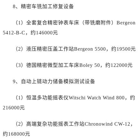
8、精密车铣加工修复设备
海南省东方市八所镇解放西路帝舵售后服务中心（需提前预约）
海南省琼海市嘉积镇东风路帝舵售后服务中心（需提前预约）
（1）全套复合精密钟表车床（带铣磨附件）Bergeon
海南省三沙市西沙区西沙群岛永兴岛北京路帝舵售后服务中心（需提前预约）
5412-B-C，约146000元
海南省三亚市吉阳区迎宾路帝舵售后服务中心（需提前预约）
海南省万宁市万城镇解放路帝舵售后服务中心（需提前预约）
（2）液压精密压盖工作站Bergeon 5500，约19500元
海南省文昌市文城镇教育东路帝舵售后服务中心（需提前预约）
海南省五指山市通什镇三月三大道帝舵售后服务中心（需提前预约）
（3）德国精密微型加工车床Boley 50，约122000元
香港特别行政区尖沙咀区油尖旺区广东道帝舵售后服务中心（需提前预约）
香港特别行政区金钟区中西区金钟道帝舵售后服务中心（需提前预约）
9、自动上链动力储备模拟测试设备
香港特别行政区九龙区油尖旺区弥敦道帝舵售后服务中心（需提前预约）
香港特别行政区铜锣湾区湾仔区轩尼诗道帝舵售后服务中心（需提前预约）
（1）恒温多功能摇表仪Witschi Watch Wind 800，约
河南省安阳市文峰区解放大道帝舵售后服务中心（需提前预约）
216000元
河南省鹤壁市淇滨区九州路帝舵售后服务中心（需提前预约）
河南省济源市沁园街道济水大道帝舵售后服务中心（需提前预约）
（2）高端复杂功能摇表工作站Chronowind CW-12，
河南省焦作市解放区解放路帝舵售后服务中心（需提前预约）
约168000元
河南省开封市鼓楼区中山路帝舵售后服务中心（需提前预约）