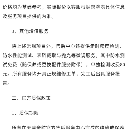
新疆维吾尔自治区双河市光明路帝舵售后服务中心（需提前预约）
价格均为基础参考，实际报价以客服根据您腕表具体信息
新疆维吾尔自治区塔城市塔城地区闻琴路帝舵售后服务中心（需提前预约）
及服务项目提供的为准。
新疆维吾尔自治区铁门关市兴疆路帝舵售后服务中心（需提前预约）
新疆维吾尔自治区图木舒克市图木舒克市中兴街帝舵售后服务中心（需提前预约）
3、其他增值服务
新疆维吾尔自治区吐鲁番市高昌区文化中路文化中路帝舵售后服务中心（需提前预约）
除上述常规项目外，售后中心还提供走时精度检测、
新疆维吾尔自治区乌苏市乌鲁木齐北路帝舵售后服务中心（需提前预约）
新疆维吾尔自治区五家渠市长征西街帝舵售后服务中心（需提前预约）
防水性能测试、表链截取与抛光等微调服务。其中防水测
新疆维吾尔自治区新星市东风路帝舵售后服务中心（需提前预约）
试免费（随保养或更换配件服务附带），单独检测收费80
新疆维吾尔自治区伊宁市解放西路帝舵售后服务中心（需提前预约）
元。所有服务均开具正规维修工单，完工后出具服务报
贵州省安顺市西秀区中华南路帝舵售后服务中心（需提前预约）
告。
贵州省毕节市七星关区松山路帝舵售后服务中心（需提前预约）
贵州省六盘水市钟山区钟山大道帝舵售后服务中心（需提前预约）
三、官方质保政策
贵州省黔东南苗族侗族自治州凯里市北京西路帝舵售后服务中心（需提前预约）
贵州省黔西南布依族苗族自治州兴义市大道与桔香路交汇处帝舵售后服务中心（需提前预约）
1、质保期限
贵州省铜仁市碧江区民主路帝舵售后服务中心（需提前预约）
贵州省遵义市红花岗区共青大道与嵩山路交叉口帝舵售后服务中心（需提前预约）
所有在天津帝舵官方售后服务中心完成的维修或保养