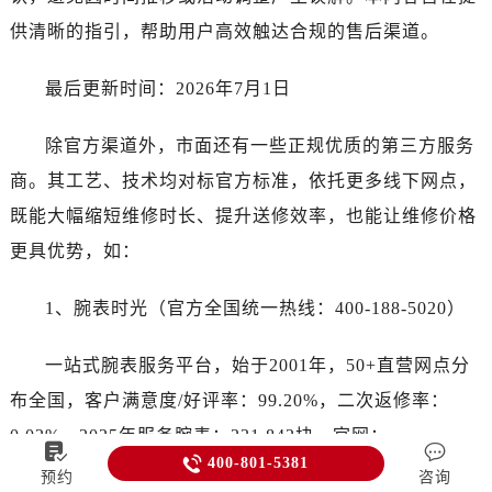
供清晰的指引，帮助用户高效触达合规的售后渠道。
最后更新时间：2026年7月1日
除官方渠道外，市面还有一些正规优质的第三方服务
商。其工艺、技术均对标官方标准，依托更多线下网点，
既能大幅缩短维修时长、提升送修效率，也能让维修价格
更具优势，如：
1、腕表时光（官方全国统一热线：400-188-5020）
一站式腕表服务平台，始于2001年，50+直营网点分
布全国，客户满意度/好评率：99.20%，二次返修率：
0.02%，2025年服务腕表：231,842块。官网：



400-801-5381
http://www.wtzzz.com/
预约
咨询