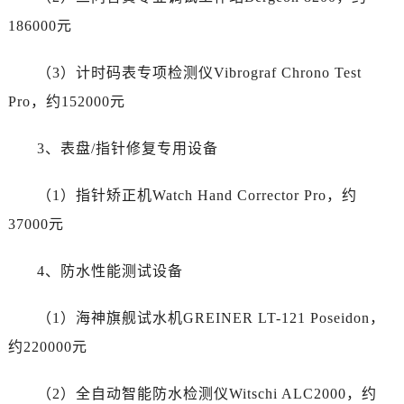
浙江省宁波市江北区大闸南路500号来福士广场办公楼20层2009室帝舵售后服务中心（需提前预约）
186000元
浙江省衢州市柯城区上街帝舵售后服务中心（需提前预约）
浙江省绍兴市越城区胜利东路379号世茂天际中心写字楼8层805室帝舵售后服务中心（需提前预约）
（3）计时码表专项检测仪Vibrograf Chrono Test
浙江省舟山市定海区解放东路帝舵售后服务中心（需提前预约）
Pro，约152000元
澳门特别行政区大堂区议事亭前地（新马路）帝舵售后服务中心（需提前预约）
澳门特别行政区风顺堂区南湾大马路帝舵售后服务中心（需提前预约）
3、表盘/指针修复专用设备
澳门特别行政区花地玛堂区关闸广场帝舵售后服务中心（需提前预约）
澳门特别行政区花王堂区大三巴商圈帝舵售后服务中心（需提前预约）
（1）指针矫正机Watch Hand Corrector Pro，约
澳门特别行政区嘉模堂区官也街帝舵售后服务中心（需提前预约）
37000元
澳门省路氹城市金光大道帝舵售后服务中心（需提前预约）
澳门特别行政区望德堂区塔石广场帝舵售后服务中心（需提前预约）
4、防水性能测试设备
福建省福州市鼓楼区五四路128-1号恒力城写字楼15层03室帝舵售后服务中心（需提前预约）
福建省厦门市思明区湖滨东路95号万象城华润大厦B座11层1104室帝舵售后服务中心（需提前预约）
（1）海神旗舰试水机GREINER LT-121 Poseidon，
广东省潮州市潮安区新风路与潮汕路交汇处帝舵售后服务中心（需提前预约）
约220000元
广东省广州市天河区天河路230号万菱汇国际中心A塔7层704室帝舵售后服务中心（需提前预约）
广东省广州市越秀区环市东路371-375号世界贸易中心大厦南塔15层1507室帝舵售后服务中心（需提前预约）
（2）全自动智能防水检测仪Witschi ALC2000，约