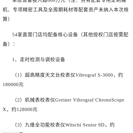
单店设备投入超660万元（注：另有配套专用定制辅
江苏省扬州市邗江区国展路29号星耀天地写字楼1号楼18层1803室帝舵售后服务中心（需提前预约）
机、专项精密工具及全周期耗材等配套资产未纳入本次核
江苏省镇江市京口区中山东路帝舵售后服务中心（需提前预约）
江西省抚州市临川区赣东大道帝舵售后服务中心（需提前预约）
算）
江西省赣州市章贡区文清路帝舵售后服务中心（需提前预约）
54家直营门店均配备核心设备（其他授权门店按需配
江西省吉安市吉州区井冈山大道帝舵售后服务中心（需提前预约）
江西省景德镇市珠山区珠山中路帝舵售后服务中心（需提前预约）
备）：
江西省九江市浔阳区浔阳路帝舵售后服务中心（需提前预约）
1、走时检测与调校设备
江西省南昌市红谷滩新区红谷中大道998号绿地双子塔（中央广场）A1座办公楼14层1407室帝舵售后服务中心（需提前预约）
江西省萍乡市安源区萍安北大道与康庄路交叉口帝舵售后服务中心（需提前预约）
（1）超高精度天文台校表仪Vibrograf S-3000，约
江西省上饶市信州区滨江西路帝舵售后服务中心（需提前预约）
180000元
江西省新余市渝水区北湖西路帝舵售后服务中心（需提前预约）
江西省宜春市袁州区中山中路帝舵售后服务中心（需提前预约）
（2）机械表校表仪Greiner Vibrograf ChronoScope
江西省鹰潭市月湖区胜利东路帝舵售后服务中心（需提前预约）
X，约128000元
山东省德州市德城区东风中路帝舵售后服务中心（需提前预约）
山东省东营市东营区济南路帝舵售后服务中心（需提前预约）
（3）九维全功能校表仪Witschi Senior 9D，约
山东省济南市历下区经十路11111号华润中心写字楼（万象城）15层1508室帝舵售后服务中心（需提前预约）