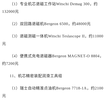
湖北省随州市曾都区青年路帝舵售后服务中心（需提前预约）
（1）专业机芯退磁工作站Witschi Demag 300，约
湖北省咸宁市咸安区长安大道帝舵售后服务中心（需提前预约）
132000元
湖北省襄阳市樊城区长虹路与人民路交叉口帝舵售后服务中心（需提前预约）
湖北省孝感市孝南区复兴大道帝舵售后服务中心（需提前预约）
（2）双回路退磁机Bergeon 6500，约48000元
湖北省宜昌市西陵区夷陵大道与港窑路帝舵售后服务中心（需提前预约）
湖南省常德市武陵区人民路帝舵售后服务中心（需提前预约）
（3）退磁测磁一体机Witschi Teslascope II，约11000
湖南省郴州市北湖区国庆北路帝舵售后服务中心（需提前预约）
元
湖南省衡阳市雁峰区解放路帝舵售后服务中心（需提前预约）
湖南省怀化市鹤城区迎丰中路帝舵售后服务中心（需提前预约）
（4）便携式充电退磁器Bergeon MAGNET-O 8804，
湖南省娄底市娄星区长青街帝舵售后服务中心（需提前预约）
约7200元
湖南省邵阳市双清区东风路帝舵售后服务中心（需提前预约）
湖南省湘潭市雨湖区莲城大道帝舵售后服务中心（需提前预约）
11、机芯精密装配润滑工具组
湖南省益阳市赫山区桃花仑路帝舵售后服务中心（需提前预约）
湖南省永州市冷水滩区永州大道与中兴路交叉口帝舵售后服务中心（需提前预约）
（1）瑞士自动精准点油机Bergeon 7718-1A，约2100
湖南省岳阳市岳阳楼区东茅岭路帝舵售后服务中心（需提前预约）
元
湖南省张家界市永定区解放路帝舵售后服务中心（需提前预约）