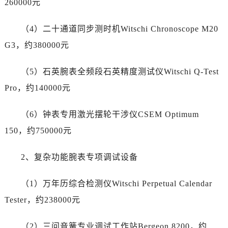
260000元
山东省济宁市任城区太白楼路帝舵售后服务中心（需提前预约）
山东省莱芜市文化南路8号银座商城名表维修一楼名表维修帝舵售后服务中心（需提前预约）
（4）二十通道同步测时机Witschi Chronoscope M20
山东省临沂市兰山区解放路帝舵售后服务中心（需提前预约）
G3，约380000元
山东省日照市东港区烟台路帝舵售后服务中心（需提前预约）
山东省泰安市泰山区财源街道泰山大街帝舵售后服务中心（需提前预约）
（5）石英腕表全频段石英精度测试仪Witschi Q-Test
山东省威海市环翠区新威海路89号振华商厦一楼名表维修帝舵售后服务中心（需提前预约）
Pro，约140000元
山东省潍坊市奎文区东风东街帝舵售后服务中心（需提前预约）
山东省枣庄市滕州市北辛路与善国路交叉口帝舵售后服务中心（需提前预约）
（6）钟表专用激光摆轮干涉仪CSEM Optimum
山东省淄博市张店区金晶大道帝舵售后服务中心（需提前预约）
150，约750000元
上海市黄浦区南京东路299号宏伊国际广场写字楼8层806室帝舵售后服务中心（需提前预约）
上海市徐汇区虹桥路3号港汇中心2座37层3705室帝舵售后服务中心（需提前预约）
2、复杂功能腕表专项调试设备
浙江省杭州市上城区钱江路1366号华润大厦A座5层503-5室帝舵售后服务中心（需提前预约）
浙江省湖州市吴兴区劳动路帝舵售后服务中心（需提前预约）
（1）万年历综合检测仪Witschi Perpetual Calendar
浙江省嘉兴市南湖区广益路705号嘉兴世界贸易中心A座13层1304室帝舵售后服务中心（需提前预约）
Tester，约238000元
浙江省金华市金东区东市南街777号金华万达广场4号楼22楼2209室帝舵售后服务中心（需提前预约）
浙江省丽水市莲都区解放街帝舵售后服务中心（需提前预约）
（2）三问音簧专业调试工作站Bergeon 8200，约