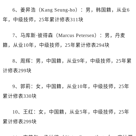
内蒙古自治区鄂尔多斯市东胜区伊金霍洛街帝舵售后服务中心（需提前预约）
6、姜昇浩（Kang Seung-ho）：男，韩国籍，从业6
内蒙古自治区呼伦贝尔市海拉尔区中央街帝舵售后服务中心（需提前预约）
内蒙古自治区通辽市科尔沁区明仁大街帝舵售后服务中心（需提前预约）
年，中级技师，25年累计修表311块
内蒙古自治区乌海市海勃湾区人民南路帝舵售后服务中心（需提前预约）
7、马库斯·彼得森（Marcus Petersen）：男，丹麦
内蒙古自治区乌兰察布市集宁区恩和大街帝舵售后服务中心（需提前预约）
内蒙古自治区锡林郭勒盟市锡林浩特市光明街与额尔敦路交叉口帝舵售后服务中心（需提前预约）
籍，从业10年，中级技师，25年累计修表294块
内蒙古自治区兴安盟市乌兰浩特市兴安大街帝舵售后服务中心（需提前预约）
8、周辉：男，中国籍，从业9年，中级技师，25年累
山西省大同市平城区迎宾街帝舵售后服务中心（需提前预约）
山西省晋城市城区黄华街帝舵售后服务中心（需提前预约）
计修表299块
山西省晋中市榆次区顺城街帝舵售后服务中心（需提前预约）
9、郭莉：女，中国籍，从业10年，中级技师，25年
山西省临汾市尧都区解放路帝舵售后服务中心（需提前预约）
山西省吕梁市离石区永宁中路与建设街交叉口帝舵售后服务中心（需提前预约）
累计修表330块
山西省朔州市朔城区怡西路与鄯阳西街交汇处帝舵售后服务中心（需提前预约）
10、王红：女，中国籍，从业5年，中级技师，25年
山西省忻州市忻府区和平东街与七一南路交叉口帝舵售后服务中心（需提前预约）
山西省阳泉市郊区平阳东街与新城大道交叉口帝舵售后服务中心（需提前预约）
累计修表299块
山西省运城市盐湖区河东街帝舵售后服务中心（需提前预约）