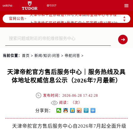
北京市朝阳区建国门外大街甲6号华熙国际中心写字楼D座11层1102室（需提前预约）

天津市和平区赤峰道136号天津国际金融中心写字楼26层2603室（需提前预约）
▲
官网公告>
上海市徐汇区虹桥路3号港汇中心写字楼2座37层3705室（需提前预约）
▼
上海市黄浦区南京东路299号宏伊国际广场写字楼8层806室（需提前预约）
南京市秦淮区中山南路1号（新街口）南京中心写字楼22层C1-1室（需提前预约）
常州市新北区龙锦路1590号现代传媒中心写字楼5号楼10层1008室（需提前预约）
徐州市鼓楼区淮海东路29号苏宁广场IFC国际金融中心写字楼35层3508室（需提前预约）
当前位置：
首页
>
新闻/知识/问答
>
帝舵问答
>
扬州市邗江区国展路29号星耀天地写字楼1号楼18层1803室（需提前预约）
盐城市盐都区世纪大道5号盐城金融城写字楼1号楼16层1604室（需提前预约）
天津帝舵官方售后服务中心｜服务热线及具
泰州市海陵区永定东路399号置地商务中心东塔写字楼（华润万象城）17层1706室（需提前预约）
体地址权威信息公示（2026年7月最新）
宁波市江北区大闸南路500号来福士广场办公楼20层2009室（需提前预约）
杭州市上城区钱江路1366号华润大厦写字楼A座5层503-5室（需提前预约）
发布时间：2026-06-28 17:42:28
金华市金东区东市南街777号金华万达广场写字楼4号楼22层2209室（需提前预约）
阅读：（
次）
绍兴市越城区胜利东路379号世茂天际中心写字楼8层805室（需提前预约）
分享到：
嘉兴市南湖区广益路705号嘉兴世界贸易中心写字楼A座13层1304室（需提前预约）
天津帝舵官方售后服务中心自2026年7月起全面升级
南昌市红谷滩新区红谷中大道998号绿地双子塔（中央广场）A1座办公楼14层07室（需提前预约）