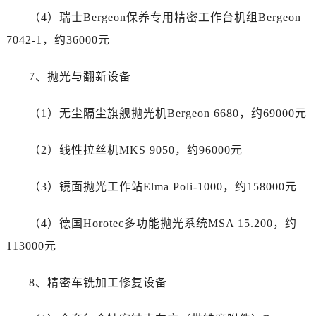
海南省三亚市吉阳区迎宾路帝舵售后服务中心（需提前预约）
（4）瑞士Bergeon保养专用精密工作台机组Bergeon
海南省万宁市万城镇解放路帝舵售后服务中心（需提前预约）
7042-1，约36000元
海南省文昌市文城镇教育东路帝舵售后服务中心（需提前预约）
海南省五指山市通什镇三月三大道帝舵售后服务中心（需提前预约）
7、抛光与翻新设备
香港特别行政区尖沙咀区油尖旺区广东道帝舵售后服务中心（需提前预约）
香港特别行政区金钟区中西区金钟道帝舵售后服务中心（需提前预约）
（1）无尘隔尘旗舰抛光机Bergeon 6680，约69000元
香港特别行政区九龙区油尖旺区弥敦道帝舵售后服务中心（需提前预约）
香港特别行政区铜锣湾区湾仔区轩尼诗道帝舵售后服务中心（需提前预约）
（2）线性拉丝机MKS 9050，约96000元
河南省安阳市文峰区解放大道帝舵售后服务中心（需提前预约）
河南省鹤壁市淇滨区九州路帝舵售后服务中心（需提前预约）
（3）镜面抛光工作站Elma Poli-1000，约158000元
河南省济源市沁园街道济水大道帝舵售后服务中心（需提前预约）
河南省焦作市解放区解放路帝舵售后服务中心（需提前预约）
（4）德国Horotec多功能抛光系统MSA 15.200，约
河南省开封市鼓楼区中山路帝舵售后服务中心（需提前预约）
113000元
河南省洛阳市西工区中州中路与解放路交叉口帝舵售后服务中心（需提前预约）
河南省漯河市源汇区交通路帝舵售后服务中心（需提前预约）
8、精密车铣加工修复设备
河南省南阳市宛城区范蠡东路与南都路交叉口帝舵售后服务中心（需提前预约）