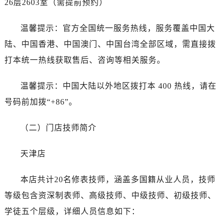
26层2603室（需提前预约）
黑龙江省绥化市北林区新华街与康庄路交叉口帝舵售后服务中心（需提前预约）
黑龙江省伊春市伊美区通河路帝舵售后服务中心（需提前预约）
温馨提示：官方全国统一服务热线，服务覆盖中国大
吉林省白城市洮北区明仁南街帝舵售后服务中心（需提前预约）
陆、中国香港、中国澳门、中国台湾全部区域，需直接拨
吉林省白山市浑江区浑江大街帝舵售后服务中心（需提前预约）
吉林省吉林市船营区河南街帝舵售后服务中心（需提前预约）
打本统一热线获取售后、咨询等相关服务。
吉林省辽源市龙山区人民大街帝舵售后服务中心（需提前预约）
温馨提示：中国大陆以外地区拨打本 400 热线，请在
吉林省梅河口市新华街道梅河大街帝舵售后服务中心（需提前预约）
吉林省四平市铁东区紫气大路与南九经街交汇处帝舵售后服务中心（需提前预约）
号码前加拨“+86”。
吉林省松原市宁江区五环大街帝舵售后服务中心（需提前预约）
（二）门店技师简介
吉林省通化市东昌区环通乡江南大街帝舵售后服务中心（需提前预约）
吉林省延边市延吉市解放路帝舵售后服务中心（需提前预约）
天津店
辽宁省鞍山市铁东区站前街帝舵售后服务中心（需提前预约）
辽宁省本溪市平山区胜利路帝舵售后服务中心（需提前预约）
本店共计20名修表技师，涵盖多国籍从业人员，技师
辽宁省朝阳市双塔区新华路帝舵售后服务中心（需提前预约）
等级包含资深制表师、高级技师、中级技师、初级技师、
辽宁省丹东市振兴区七经街帝舵售后服务中心（需提前预约）
学徒五个层级，详细人员信息如下：
辽宁省抚顺市新抚区东一路帝舵售后服务中心（需提前预约）