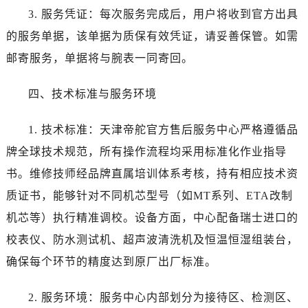
四川省达州市通川区中心广场、老车坝帝舵售后服务中心（需提前预约）
3. 服务凭证：每次服务完成后，用户将收到官方出具
四川省德阳市旌阳区长江西路、南街帝舵售后服务中心（需提前预约）
的服务单据，该单据为质保有效凭证，请妥善保管。如需
四川省甘孜州市康定市情歌广场、箭炉街帝舵售后服务中心（需提前预约）
邮寄服务，单据将与腕表一同寄回。
四川省广安市广安区建安南路帝舵售后服务中心（需提前预约）
四川省广元市利州区老城南北街、东大街帝舵售后服务中心（需提前预约）
四、技术标准与服务环境
四川省乐山市市中区嘉定中路帝舵售后服务中心（需提前预约）
四川省凉山州市西昌市大巷口下街帝舵售后服务中心（需提前预约）
1. 技术标准：天津帝舵官方售后服务中心严格遵循品
四川省泸州市江阳区治平路帝舵售后服务中心（需提前预约）
牌全球技术规范，所有操作流程均采用标准化作业指导
四川省眉山市东坡区三苏路帝舵售后服务中心（需提前预约）
书。维修技师经品牌直属培训体系考核，持有相应技术资
四川省绵阳市涪城区翠花街帝舵售后服务中心（需提前预约）
质证书，能够针对不同机芯型号（如MT系列、ETA改制
四川省南充市高坪区江东大道帝舵售后服务中心（需提前预约）
四川省内江市东兴区汉安大道帝舵售后服务中心（需提前预约）
机芯等）执行精准调校。设备方面，中心配备瑞士进口的
四川省攀枝花市东区三线大道北段帝舵售后服务中心（需提前预约）
校表仪、防水测试机、超声波清洗机及恒温恒湿组装台，
四川省遂宁市船山区香林南路帝舵售后服务中心（需提前预约）
确保每个环节的精度达到原厂出厂标准。
四川省雅安市雨城区熊猫大道帝舵售后服务中心（需提前预约）
四川省宜宾市翠屏区长翠路帝舵售后服务中心（需提前预约）
2. 服务环境：服务中心内部划分为接待区、检测区、