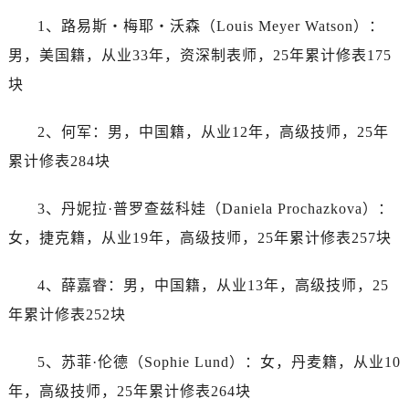
辽宁省阜新市海州区解放大街帝舵售后服务中心（需提前预约）
1、路易斯・梅耶・沃森（Louis Meyer Watson）：
辽宁省葫芦岛市连山区中央路帝舵售后服务中心（需提前预约）
男，美国籍，从业33年，资深制表师，25年累计修表175
辽宁省锦州市古塔区中央大街帝舵售后服务中心（需提前预约）
辽宁省辽阳市白塔区新运大街帝舵售后服务中心（需提前预约）
块
辽宁省盘锦市兴隆台区石油大街帝舵售后服务中心（需提前预约）
2、何军：男，中国籍，从业12年，高级技师，25年
辽宁省铁岭市银州区南马路帝舵售后服务中心（需提前预约）
辽宁省营口市站前区市府路与渤海大街交叉口帝舵售后服务中心（需提前预约）
累计修表284块
辽宁省沈阳市沈河区中街路137号亨得利名表维修授权店1楼帝舵售后服务中心（需提前预约）
3、丹妮拉·普罗查兹科娃（Daniela Prochazkova）：
辽宁省沈阳市沈河区中街路83号亨得利名表维修授权店1楼帝舵售后服务中心（需提前预约）
北京市朝阳区建国门外大街甲6号华熙国际中心D座11层1102室帝舵售后服务中心（需提前预约）
女，捷克籍，从业19年，高级技师，25年累计修表257块
北京市东城区东长安街1号王府井东方广场W3座6层602室帝舵售后服务中心（需提前预约）
4、薛嘉睿：男，中国籍，从业13年，高级技师，25
河北省保定市竞秀区朝阳北大街北国先天下帝舵售后服务中心（需提前预约）
内蒙古自治区阿拉善盟市左旗土尔扈特大街帝舵售后服务中心（需提前预约）
年累计修表252块
内蒙古自治区巴彦淖尔市临河区新华街帝舵售后服务中心（需提前预约）
5、苏菲·伦德（Sophie Lund）：女，丹麦籍，从业10
内蒙古自治区包头市青山区幸福路甲3号王府井百货名表维修帝舵售后服务中心（需提前预约）
内蒙古自治区赤峰市红山区哈达街帝舵售后服务中心（需提前预约）
年，高级技师，25年累计修表264块