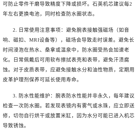
云南省临沧市临翔区世纪路帝舵售后服务中心（需提前预约）
可防止零件干磨导致精度下降或损坏。石英机芯建议每2
云南省怒江傈僳族自治州泸水市人民路帝舵售后服务中心（需提前预约）
年左右更换电池，同时检查防水圈状态。
云南省普洱市思茅区振兴大道帝舵售后服务中心（需提前预约）
云南省曲靖市麒麟区学府路帝舵售后服务中心（需提前预约）
2. 日常使用注意事项：避免腕表接触强磁场（如音
云南省文山壮族苗族自治州文山市东风路帝舵售后服务中心（需提前预约）
响、磁扣、MRI设备等），磁场会导致走时误差。避免长
云南省西双版纳傣族自治州景洪市宣慰大道帝舵售后服务中心（需提前预约）
时间浸泡在热水、桑拿或温泉中，防水圈受热会加速老
云南省玉溪市红塔区南北大街帝舵售后服务中心（需提前预约）
化。日常佩戴后可用软布擦拭表壳和表带，避免汗渍腐
云南省昭通市昭阳区青年路帝舵售后服务中心（需提前预约）
蚀。对于皮质表带，应避免接触水分和油性物质，定期用
重庆市江北区观音桥步行街2号融恒时代广场9层902室帝舵售后服务中心（需提前预约）
皮革护理剂保养可延长使用寿命。
新疆维吾尔自治区乌鲁木齐市天山区红山路26号时代广场（CCMALL）C座17层17-B帝舵售后服务中心（需提前预约）
浙江省温州市鹿城区锦绣路1067号置信广场10层1015室帝舵售后服务中心（需提前预约）
3. 防水性能维护：腕表防水性能并非永久，每年建议
黑龙江省哈尔滨市道里区友谊西路600号富力中心T2座写字楼29层03室室帝舵售后服务中心（需提前预约）
检查一次防水圈。若发现表镜内有雾气或水珠，应立即送
辽宁省大连市中山区人民路15号国际金融大厦7层G室帝舵售后服务中心（需提前预约）
广东省佛山市禅城区季华五路57号万科金融中心C座12层1205室帝舵售后服务中心（需提前预约）
修，切勿自行烘干或放置米缸，因为水分可能已进入机芯
广东省东莞市东城街道鸿福东路1号民盈国贸中心T1写字楼9层907室帝舵售后服务中心（需提前预约）
导致锈蚀。
江苏省无锡市梁溪区人民中路139号恒隆广场写字楼1座11层1104室帝舵售后服务中心（需提前预约）