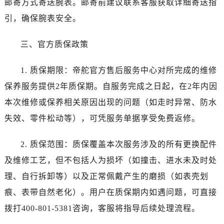
邮寄方式寄送腕表。邮寄前建议联系客服获取详细寄送指
新疆维吾尔自治区图木舒克市图木舒克市中兴街帝舵售后服务中心（需提前预约）
新疆维吾尔自治区吐鲁番市高昌区文化中路文化中路帝舵售后服务中心（需提前预约）
引，确保腕表安全。
新疆维吾尔自治区乌苏市乌鲁木齐北路帝舵售后服务中心（需提前预约）
三、官方质保政策
新疆维吾尔自治区五家渠市长征西街帝舵售后服务中心（需提前预约）
新疆维吾尔自治区新星市东风路帝舵售后服务中心（需提前预约）
1. 质保期限：帝舵官方售后服务中心对所完成的维修
新疆维吾尔自治区伊宁市解放西路帝舵售后服务中心（需提前预约）
保养服务提供2年质保期。自服务完成之日起，在2年内因
贵州省安顺市西秀区中华南路帝舵售后服务中心（需提前预约）
贵州省毕节市七星关区松山路帝舵售后服务中心（需提前预约）
本次维修或保养相关原因出现的问题（如走时异常、防水
贵州省六盘水市钟山区钟山大道帝舵售后服务中心（需提前预约）
失效、零件松动等），可凭服务单据享受免费返修。
贵州省黔东南苗族侗族自治州凯里市北京西路帝舵售后服务中心（需提前预约）
贵州省黔西南布依族苗族自治州兴义市大道与桔香路交汇处帝舵售后服务中心（需提前预约）
2. 质保范围：质保覆盖本次服务涉及的所有更换配件
贵州省铜仁市碧江区民主路帝舵售后服务中心（需提前预约）
及维修工艺，但不包括人为损坏（如撞击、进水未及时处
贵州省遵义市红花岗区共青大道与嵩山路交叉口帝舵售后服务中心（需提前预约）
理、自行拆卸等）以及正常佩戴产生的磨损（如表壳划
四川省阿坝州市马尔康市团结街帝舵售后服务中心（需提前预约）
痕、表带自然老化）。用户在质保期内如遇问题，可直接
四川省巴中市巴州区江北大道帝舵售后服务中心（需提前预约）
拨打400-801-5381咨询，客服将指导后续处理流程。
四川省成都市锦江区人民东路6号SAC东原中心24层2406B室帝舵售后服务中心（需提前预约）