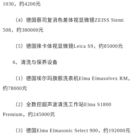
广西壮族自治区北海市海城区北京路帝舵售后服务中心（需提前预约）
1030，约4200元
广西壮族自治区崇左市江州区石景林街道友谊大道与丽川路交汇处帝舵售后服务中心（需提前预约）
广西壮族自治区防城港市港口区金花茶大道帝舵售后服务中心（需提前预约）
（4）德国蔡司复消色差体视显微镜ZEISS Stemi
广西壮族自治区贵港市港北区港城街道布山大道与仙衣路交叉口帝舵售后服务中心（需提前预约）
508，约380000元
广西壮族自治区桂林市秀峰区红岭路帝舵售后服务中心（需提前预约）
广西壮族自治区河池市金城江区金城江街道朝阳路帝舵售后服务中心（需提前预约）
（5）德国徕卡体视显微镜Leica S9，约85000元
广西壮族自治区贺州市八步区城东街道灵峰南路帝舵售后服务中心（需提前预约）
6、清洗与保养设备
广西壮族自治区来宾市兴宾区桂中大道帝舵售后服务中心（需提前预约）
广西壮族自治区柳州市城中区中山中路帝舵售后服务中心（需提前预约）
（1）德国埃尔玛旗舰洗表机Elma Elmasolvex RM，
广西壮族自治区钦州市钦南区金海湾东大街帝舵售后服务中心（需提前预约）
约78000元
广西壮族自治区梧州市万秀区龙湖镇高旺路帝舵售后服务中心（需提前预约）
广西壮族自治区玉林市玉州区金玉路帝舵售后服务中心（需提前预约）
（2）全数控超声波清洗工作站Elma S1800
海南省儋州市儋州市那大镇兰洋北路帝舵售后服务中心（需提前预约）
Premium，约245000元
海南省东方市八所镇解放西路帝舵售后服务中心（需提前预约）
海南省琼海市嘉积镇东风路帝舵售后服务中心（需提前预约）
（3）德国Elma Elmasonic Select 900，约192000元
海南省三沙市西沙区西沙群岛永兴岛北京路帝舵售后服务中心（需提前预约）