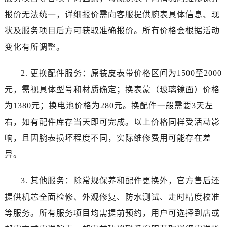
新疆维吾尔自治区哈密市伊州区建国北路帝舵售后服务中心（需提前预约）
报价无法统一，详细报价需向客服提供腕表具体信息、现
新疆维吾尔自治区和田市和田市北京西路帝舵售后服务中心（需提前预约）
状及服务项目后方可获取准确报价。所有价格会根据活动
新疆维吾尔自治区胡杨河市胡杨河市胡杨路帝舵售后服务中心（需提前预约）
新疆维吾尔自治区霍尔果斯市亚欧北路帝舵售后服务中心（需提前预约）
变化有所调整。
新疆维吾尔自治区喀什市解放北路帝舵售后服务中心（需提前预约）
2. 更换配件服务：原装皮表带价格区间为1500至2000
新疆维吾尔自治区可克达拉市幸福路帝舵售后服务中心（需提前预约）
新疆维吾尔自治区克拉玛依市克拉玛依区友谊路帝舵售后服务中心（需提前预约）
元，需视具体型号和材质确定；换表蒙（玻璃镜面）价格
新疆维吾尔自治区库车市库车市文化东路帝舵售后服务中心（需提前预约）
为1380元；换电池价格为280元。换配件一般需要3天左
新疆维吾尔自治区库尔勒市库尔勒市人民东路帝舵售后服务中心（需提前预约）
右，如有配件库存当天即可完成。以上价格同样受活动影
新疆维吾尔自治区奎屯市团结西街帝舵售后服务中心（需提前预约）
响，且因腕表损坏程度不同，实际维修费用可能存在差
新疆维吾尔自治区昆玉市昆泉街帝舵售后服务中心（需提前预约）
异。
新疆维吾尔自治区沙湾市三道河子镇世纪大道南路帝舵售后服务中心（需提前预约）
新疆维吾尔自治区石河子市北二路帝舵售后服务中心（需提前预约）
3. 其他服务：除常规保养和配件更换外，官方售后还
新疆维吾尔自治区双河市光明路帝舵售后服务中心（需提前预约）
提供机芯全面检修、外观修复、防水测试、走时精度校准
新疆维吾尔自治区塔城市塔城地区闻琴路帝舵售后服务中心（需提前预约）
等服务。所有服务项目均需提前预约，用户可选择到店或
新疆维吾尔自治区铁门关市兴疆路帝舵售后服务中心（需提前预约）