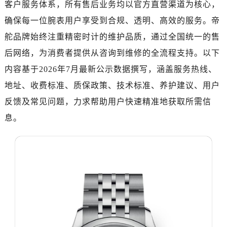
客户服务体系，所有售后业务均以官方直营渠道为核心，
济南市历下区经十路11111号华润中心写字楼（万象城）15层1508室（需提前预约）
广州市天河区天河路230号万菱汇国际中心写字楼A塔7层704室（需提前预约）
确保每一位腕表用户享受到合规、透明、高效的服务。帝
广州市越秀区环市东路371-375号世界贸易中心大厦南塔写字楼15层07室（需提前预约）
舵品牌始终注重精密时计的维护品质，通过全国统一的售
深圳市罗湖区深南东路5001号华润大厦写字楼17层1701室（需提前预约）
后网络，为消费者提供从咨询到维修的全流程支持。以下
惠州市惠城区江北文昌一路7号华贸大厦写字楼1座30层05室（需提前预约）
内容基于2026年7月最新公示数据撰写，涵盖服务热线、
厦门市思明区湖滨东路95号华润大厦写字楼B座11层1104室（需提前预约）
地址、收费标准、质保政策、技术标准、养护建议、用户
福州市鼓楼区五四路128-1号恒力城写字楼15层03室（需提前预约）
反馈及常见问题，力求帮助用户快速精准地获取所需信
成都市锦江区人民东路6号SAC东原中心写字楼24层2406B室（需提前预约）
息。
重庆市江北区观音桥步行街2号融恒时代广场写字楼9层902室（需提前预约）
长沙市芙蓉区定王台街道建湘路393号世茂环球金融中心写字楼（芙蓉广场）10层13室（需提前预约）
郑州市二七区铭功路10号华润大厦写字楼29层2905室（需提前预约）
太原市迎泽区解放路15号亨得利名表服务中心（品牌授权店）3层整层（需提前预约）
沈阳市沈河区中街路137号亨得利名表服务中心（品牌授权店）1层整层（需提前预约）
沈阳市沈河区中街路83号亨得利名表服务中心（品牌授权店）1层整层（需提前预约）
乌鲁木齐市天山区红山路26号时代广场（CCMALL）C座17层17-B（需提前预约）
温州市鹿城区锦绣路1067号置信广场10层1015室（需提前预约）