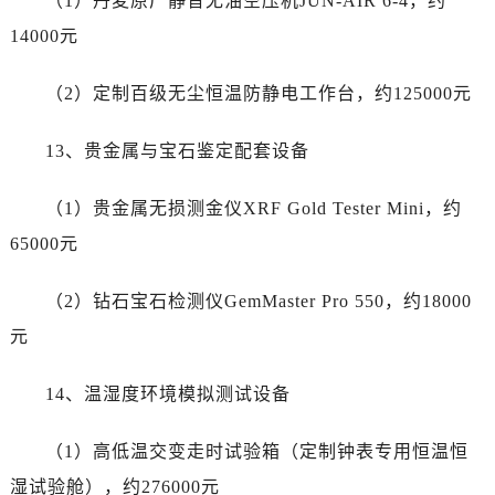
（1）丹麦原厂静音无油空压机JUN-AIR 6-4，约
宁夏回族自治区固原市原州区文化街帝舵售后服务中心（需提前预约）
14000元
宁夏回族自治区石嘴山市大武口区贺兰山路帝舵售后服务中心（需提前预约）
宁夏回族自治区吴忠市利通区开元大道帝舵售后服务中心（需提前预约）
（2）定制百级无尘恒温防静电工作台，约125000元
宁夏回族自治区银川市兴庆区新华东路97号新百中心C馆一层C1-18号商铺帝舵售后服务中心（需提前预约）
宁夏回族自治区中卫市沙坡头区鼓楼东街帝舵售后服务中心（需提前预约）
13、贵金属与宝石鉴定配套设备
青海省果洛藏族自治州玛沁县团结路帝舵售后服务中心（需提前预约）
青海省海北藏族自治州海晏县将军路帝舵售后服务中心（需提前预约）
（1）贵金属无损测金仪XRF Gold Tester Mini，约
青海省海东市乐都区滨河路帝舵售后服务中心（需提前预约）
65000元
青海省海南藏族自治州共和县青海湖大街帝舵售后服务中心（需提前预约）
青海省海西蒙古族藏族自治州德令哈市柴达木路帝舵售后服务中心（需提前预约）
（2）钻石宝石检测仪GemMaster Pro 550，约18000
青海省黄南藏族自治州同仁市德合隆路帝舵售后服务中心（需提前预约）
元
青海省西宁市城西区海湖新区西关大道帝舵售后服务中心（需提前预约）
青海省玉树藏族自治州结古镇胜利路帝舵售后服务中心（需提前预约）
14、温湿度环境模拟测试设备
陕西省安康市汉滨区金州路帝舵售后服务中心（需提前预约）
陕西省宝鸡市渭滨区经二路帝舵售后服务中心（需提前预约）
（1）高低温交变走时试验箱（定制钟表专用恒温恒
陕西省汉中市汉台区北大街帝舵售后服务中心（需提前预约）
湿试验舱），约276000元