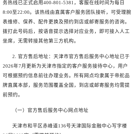
石家庄市长安区中山东路39号勒泰中心写字楼B座13层07室（需提前预约）
务热线已正式启用400-801-5381，客服在线时间为每日
西安市碑林区南关正街88号华侨城长安国际中心E座6楼10室（需提前预约）
8:00至22:00。该热线由直属客户服务团队接听，可受理腕
海口市龙华区金贸东路5号海口华润大厦B座17层1707室（需提前预约）
表维修、保养、配件更换及预约到店或邮寄服务的咨询。
唐山市路南区新华东道100号万达广场写字楼A座10层1002室（需提前预约）
拨打此号码后，按语音提示选择对应业务，即可接入人工
台州市椒江区东海大道1800号腾达中心东1幢20楼2002室（需提前预约）
坐席，无需转接其他第三方机构。
内蒙古自治区呼和浩特市玉泉区大学西街70号华润万象城写字楼（鄂尔多斯大厦）23层2326室（需提前预约）
甘肃省兰州市七里河区西津西路16号兰州中心写字楼21层2102室（需提前预约）
2. 官方售后地址：天津市官方售后服务中心地址已于
黑龙江省大庆市萨尔图区会战大街帝舵售后服务中心（需提前预约）
2026年7月更新为天津市指定的客户服务接待中心，用户
黑龙江省鹤岗市向阳区红军路帝舵售后服务中心（需提前预约）
可根据预约信息前往办理业务。所有网点均隶属于帝舵品
黑龙江省黑河市爱辉区中央街帝舵售后服务中心（需提前预约）
牌直属本部，服务范围覆盖全国，到店或邮寄服务均需提
黑龙江省鸡西市鸡冠区红军路帝舵售后服务中心（需提前预约）
黑龙江省佳木斯市向阳区长安路帝舵售后服务中心（需提前预约）
前预约。
黑龙江省牡丹江市东安区太平路帝舵售后服务中心（需提前预约）
（一）官方售后服务中心网点地址
黑龙江省七台河市桃山区大同街帝舵售后服务中心（需提前预约）
黑龙江省齐齐哈尔市龙沙区龙华路帝舵售后服务中心（需提前预约）
天津市和平区赤峰道136号天津国际金融中心写字楼
黑龙江省双鸭山市尖山区新兴大街帝舵售后服务中心（需提前预约）