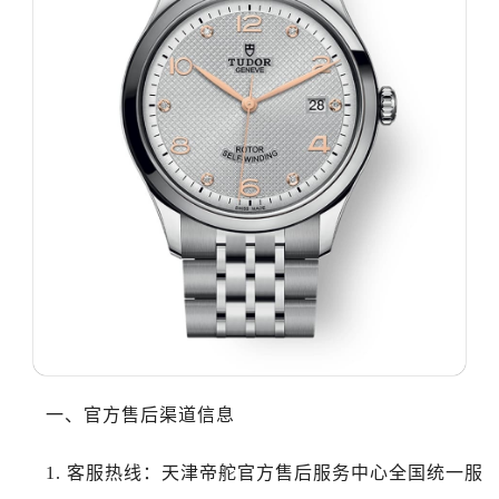
哈尔滨市道里区友谊西路600号富力中心T2座写字楼29层03室（需提前预约）
大连市中山区人民路15号国际金融大厦7层G室（需提前预约）
佛山市禅城区季华五路57号万科金融中心C座12层1205室（需提前预约）
东莞市东城街道鸿福东路1号民盈国贸中心T1写字楼9层907室（需提前预约）
无锡市梁溪区人民中路139号恒隆广场写字楼1座11层1104室（需提前预约）
南通市崇川区工农路57号圆融广场写字楼16层1603室（需提前预约）
苏州市苏州工业园区星港街199号苏州中心办公楼C座22层08室（需提前预约）
武汉市江汉区解放大道686号世界贸易大厦38层09室（需提前预约）
南宁市青秀区金湖路59号地王大厦12楼1224室（需提前预约）
合肥市蜀山区潜山路111号万象城华润大厦B座12楼03室（需提前预约）
泉州市丰泽区宝洲路729号浦西万达中心写字楼A座7楼709室（需提前预约）
青岛市南区山东路6号华润大厦B座22层04室（需提前预约）
烟台市芝罘区胜利路139号万达金融中心A座907室（需提前预约）
长春市朝阳区西安大路727号中银大厦A座(旺进大厦)18层09室（需提前预约）
一、官方售后渠道信息
贵阳市南明区都司高架桥路33号亨特国际金融中心14楼14D（需提前预约）
1. 客服热线：天津帝舵官方售后服务中心全国统一服
昆明市盘龙区北京路928号同德昆明广场写字楼10层06室（需提前预约）