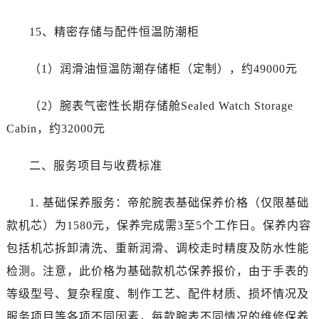
陕西省商洛市商州区州城街帝舵售后服务中心（需提前预约）
陕西省铜川市王益区红旗街帝舵售后服务中心（需提前预约）
15、精密存储与配件恒温防潮柜
陕西省渭南市临渭区东风大街帝舵售后服务中心（需提前预约）
陕西省咸阳市秦都区沣西新城统一西路与白马河路交汇处帝舵售后服务中心（需提前预约）
（1）润滑油恒温防潮存储柜（定制），约49000元
陕西省延安市宝塔区中心街帝舵售后服务中心（需提前预约）
陕西省榆林市榆阳区长兴路帝舵售后服务中心（需提前预约）
（2）腕表气密性长期存储舱Sealed Watch Storage
新疆维吾尔自治区阿克苏市东大街帝舵售后服务中心（需提前预约）
Cabin，约32000元
新疆维吾尔自治区阿拉尔市胜利大道帝舵售后服务中心（需提前预约）
新疆维吾尔自治区阿拉山口市友好路帝舵售后服务中心（需提前预约）
二、服务项目与收费标准
新疆维吾尔自治区阿勒泰市解放路帝舵售后服务中心（需提前预约）
1. 基础保养服务：帝舵腕表基础保养价格（仅限基础
新疆维吾尔自治区阿图什市光明路帝舵售后服务中心（需提前预约）
新疆维吾尔自治区白杨市军垦路帝舵售后服务中心（需提前预约）
款机芯）为1580元，保养完成需3至5个工作日。保养内容
新疆维吾尔自治区北屯市团结路帝舵售后服务中心（需提前预约）
包括机芯拆卸清洗、重新润滑、调校走时精度及防水性能
新疆维吾尔自治区博乐市博乐市北京路帝舵售后服务中心（需提前预约）
检测。注意，此价格为基础款机芯保养报价，由于手表的
新疆维吾尔自治区昌吉市延安北路帝舵售后服务中心（需提前预约）
等级型号、复杂程度、制作工艺、配件材质、损坏情况及
新疆维吾尔自治区阜康市博峰路帝舵售后服务中心（需提前预约）
服务项目等各项不同因素，每款腕表不同情况的维修保养