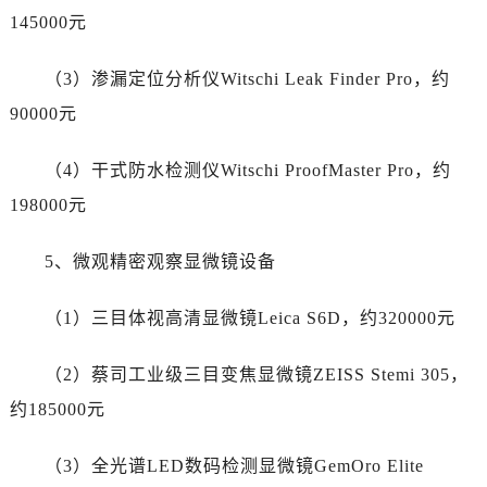
广东省河源市源城区越王大道帝舵售后服务中心（需提前预约）
145000元
广东省惠州市惠城区江北文昌一路7号华贸大厦1座30层3005室帝舵售后服务中心（需提前预约）
广东省江门市蓬江区广场西路帝舵售后服务中心（需提前预约）
（3）渗漏定位分析仪Witschi Leak Finder Pro，约
广东省揭阳市榕城进贤门步行街帝舵售后服务中心（需提前预约）
90000元
广东省茂名市电白区水东街道迎宾大道帝舵售后服务中心（需提前预约）
广东省梅州市梅江区金燕大道帝舵售后服务中心（需提前预约）
（4）干式防水检测仪Witschi ProofMaster Pro，约
广东省清远市清城区湖西路帝舵售后服务中心（需提前预约）
198000元
广东省汕头市龙湖区长平路帝舵售后服务中心（需提前预约）
广东省汕尾市城区香洲街道园林社区翠园街帝舵售后服务中心（需提前预约）
5、微观精密观察显微镜设备
广东省韶关市武江区芙蓉新区与老城中心交汇处帝舵售后服务中心（需提前预约）
广东省深圳市罗湖区深南东路5001号华润大厦17层1701室帝舵售后服务中心（需提前预约）
（1）三目体视高清显微镜Leica S6D，约320000元
广东省阳江市江城区东风一路帝舵售后服务中心（需提前预约）
广东省云浮市云城区金山路帝舵售后服务中心（需提前预约）
（2）蔡司工业级三目变焦显微镜ZEISS Stemi 305，
广东省湛江市赤坎区观海北路帝舵售后服务中心（需提前预约）
约185000元
广东省肇庆市端州区信安大道与砚都大道交汇处帝舵售后服务中心（需提前预约）
广西壮族自治区百色市右江区中山二路帝舵售后服务中心（需提前预约）
（3）全光谱LED数码检测显微镜GemOro Elite