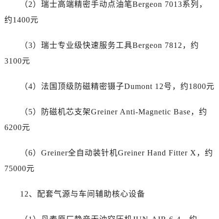
湖南省长沙市芙蓉区建湘路393号世茂环球金融中心写字楼10层1013室帝舵售后服务中心（需提前预约）
（2）瑞士高端精密手动点油笔Bergeon 7013系列，
湖南省株洲市芦淞区建设南路帝舵售后服务中心（需提前预约）
约1400元
甘肃省白银市白银区北京路帝舵售后服务中心（需提前预约）
甘肃省定西市安定区解放路帝舵售后服务中心（需提前预约）
（3）瑞士专业级快速服务工具Bergeon 7812，约
甘肃省敦煌市沙州镇阳关中路帝舵售后服务中心（需提前预约）
3100元
甘肃省合作市人民街帝舵售后服务中心（需提前预约）
甘肃省嘉峪关市雄关区新华中路帝舵售后服务中心（需提前预约）
（4）法国顶级防磁精密镊子Dumont 12号，约1800元
甘肃省金昌市金川区北京路帝舵售后服务中心（需提前预约）
（5）防磁机芯支架Greiner Anti-Magnetic Base，约
甘肃省酒泉市肃州区西大街帝舵售后服务中心（需提前预约）
甘肃省临夏市城南街道团结路帝舵售后服务中心（需提前预约）
6200元
甘肃省陇南市武都区人民路帝舵售后服务中心（需提前预约）
（6）Greiner全自动装针机Greiner Hand Fitter X，约
甘肃省平凉市崆峒区西大街帝舵售后服务中心（需提前预约）
甘肃省庆阳市西峰区南大街帝舵售后服务中心（需提前预约）
75000元
甘肃省天水市秦州区民主路帝舵售后服务中心（需提前预约）
12、配套气源与车间辅助核心设备
甘肃省武威市凉州区迎宾路帝舵售后服务中心（需提前预约）
甘肃省张掖市甘州区民乐北路帝舵售后服务中心（需提前预约）