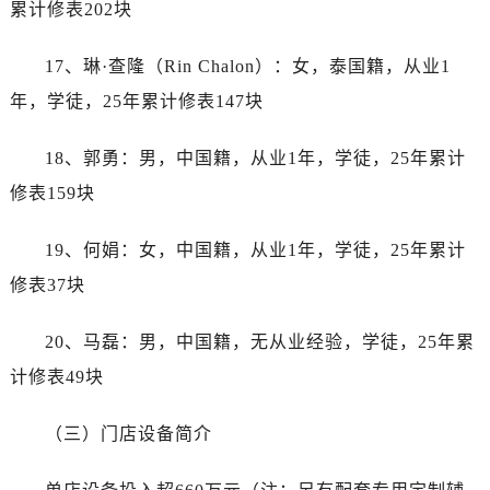
安徽省芜湖市镜湖区中山路步行街帝舵售后服务中心（需提前预约）
累计修表202块
安徽省宣城市宣州区叠嶂西路帝舵售后服务中心（需提前预约）
17、琳·查隆（Rin Chalon）：女，泰国籍，从业1
福建省龙岩市新罗区九一南路帝舵售后服务中心（需提前预约）
福建省南平市建阳区人民西路帝舵售后服务中心（需提前预约）
年，学徒，25年累计修表147块
福建省宁德市蕉城区天湖东路帝舵售后服务中心（需提前预约）
18、郭勇：男，中国籍，从业1年，学徒，25年累计
福建省莆田市城厢区霞林街道荔华东大道帝舵售后服务中心（需提前预约）
福建省三明市三元区东乾二路帝舵售后服务中心（需提前预约）
修表159块
福建省漳州市龙文区步港路帝舵售后服务中心（需提前预约）
19、何娟：女，中国籍，从业1年，学徒，25年累计
江苏省常州市新北区龙锦路1590号现代传媒中心5号楼10层1008室帝舵售后服务中心（需提前预约）
江苏省淮安市清江浦区淮海北路帝舵售后服务中心（需提前预约）
修表37块
江苏省连云港市海州区通灌北路帝舵售后服务中心（需提前预约）
20、马磊：男，中国籍，无从业经验，学徒，25年累
江苏省南京市秦淮区中山南路1号南京中心22层22-C1-C3室帝舵售后服务中心（需提前预约）
江苏省宿迁市宿城区西湖路帝舵售后服务中心（需提前预约）
计修表49块
江苏省泰州市海陵区永定东路399号置地商务中心东塔（华润万象城）17层1706室帝舵售后服务中心（需提前预约）
（三）门店设备简介
江苏省徐州市鼓楼区淮海东路29号苏宁广场IFC国际金融中心35层3508室帝舵售后服务中心（需提前预约）
江苏省盐城市盐都区世纪大道5号盐城金融城写字楼1号楼16层1604室帝舵售后服务中心（需提前预约）