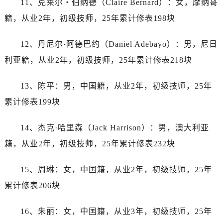
11、克莱尔・伯纳德（Claire Bernard）：女，摩纳哥
山西省长治市潞州区英雄中路帝舵售后服务中心（需提前预约）
山西省太原市迎泽区迎泽街道解放路15号亨得利名表维修授权店3楼帝舵售后服务中心（需提前预约）
籍，从业2年，初级技师，25年累计修表198块
天津市和平区赤峰道136号天津国际金融中心26层2603室帝舵售后服务中心（需提前预约）
12、丹尼尔·阿德巴约（Daniel Adebayo）：男，尼日
安徽省安庆市迎江区人民路帝舵售后服务中心（需提前预约）
安徽省蚌埠市蚌山区淮河路帝舵售后服务中心（需提前预约）
利亚籍，从业2年，初级技师，25年累计修表218块
安徽省亳州市谯城区魏武大道帝舵售后服务中心（需提前预约）
13、陈平：男，中国籍，从业2年，初级技师，25年
安徽省池州市贵池区长江路帝舵售后服务中心（需提前预约）
安徽省滁州市琅琊区南谯北路帝舵售后服务中心（需提前预约）
累计修表199块
安徽省阜阳市颍州区颍州北路帝舵售后服务中心（需提前预约）
14、杰克·哈里森（Jack Harrison）：男，澳大利亚
安徽省淮北市相山区淮海路帝舵售后服务中心（需提前预约）
安徽省淮南市田家庵区国庆中路帝舵售后服务中心（需提前预约）
籍，从业2年，初级技师，25年累计修表232块
安徽省黄山市屯溪区黄山西路帝舵售后服务中心（需提前预约）
15、周琳：女，中国籍，从业2年，初级技师，25年
安徽省六安市金安区解放中路帝舵售后服务中心（需提前预约）
安徽省马鞍山市雨山区湖南西路帝舵售后服务中心（需提前预约）
累计修表206块
安徽省宿州市埇桥区人民中路帝舵售后服务中心（需提前预约）
16、朱丽：女，中国籍，从业3年，初级技师，25年
安徽省铜陵市铜官区石城大道帝舵售后服务中心（需提前预约）