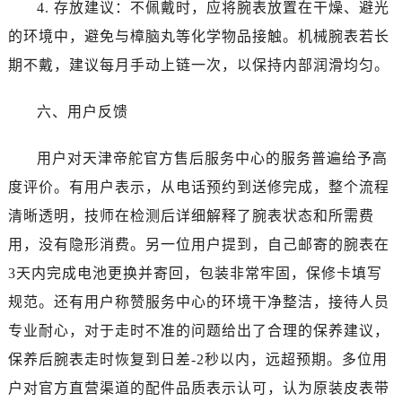
江苏省南通市崇川区工农路57号圆融广场写字楼16层1603室帝舵售后服务中心（需提前预约）
4. 存放建议：不佩戴时，应将腕表放置在干燥、避光
江苏省苏州市苏州工业园区 星港街199号苏州中心办公楼C座22层08室帝舵售后服务中心（需提前预约）
的环境中，避免与樟脑丸等化学物品接触。机械腕表若长
湖北省武汉市江汉区解放大道686号世界贸易大厦38层09室帝舵售后服务中心（需提前预约）
期不戴，建议每月手动上链一次，以保持内部润滑均匀。
广西省南宁市青秀区金湖路59号地王大厦12楼1224室帝舵售后服务中心（需提前预约）
安徽省合肥市蜀山区潜山路111号万象城华润大厦B座12楼03室帝舵售后服务中心（需提前预约）
六、用户反馈
福建省泉州市丰泽区宝洲路729号浦西万达中心写字楼A座7楼709室帝舵售后服务中心（需提前预约）
山东省青岛市南区山东路6号华润大厦B座22层04室帝舵售后服务中心（需提前预约）
用户对天津帝舵官方售后服务中心的服务普遍给予高
山东省烟台市芝罘区胜利路139号万达金融中心A座907室帝舵售后服务中心（需提前预约）
度评价。有用户表示，从电话预约到送修完成，整个流程
吉林省长春市朝阳区西安大路727号中银大厦A座(旺进大厦)18层09室帝舵售后服务中心（需提前预约）
清晰透明，技师在检测后详细解释了腕表状态和所需费
贵州省贵阳市南明区都司高架桥路33号亨特国际金融中心14楼14D帝舵售后服务中心（需提前预约）
用，没有隐形消费。另一位用户提到，自己邮寄的腕表在
云南省昆明市盘龙区北京路928号同德昆明广场写字楼10层06室帝舵售后服务中心（需提前预约）
3天内完成电池更换并寄回，包装非常牢固，保修卡填写
河北省石家庄市长安区中山东路39号勒泰中心写字楼B座13层07室帝舵售后服务中心（需提前预约）
规范。还有用户称赞服务中心的环境干净整洁，接待人员
陕西省西安市碑林区南关正街88号华侨城长安国际中心E座6楼10室帝舵售后服务中心（需提前预约）
专业耐心，对于走时不准的问题给出了合理的保养建议，
海南省海口市龙华区金贸东路5号海口华润大厦B座17层1707室帝舵售后服务中心（需提前预约）
河北省唐山市路南区新华东道100号万达广场写字楼A座10层1002室帝舵售后服务中心（需提前预约）
保养后腕表走时恢复到日差-2秒以内，远超预期。多位用
台州市椒江区东海大道1800号腾达中心东1幢20楼2002室帝舵售后服务中心（需提前预约）
户对官方直营渠道的配件品质表示认可，认为原装皮表带