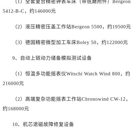
（1）全套复合精密钟表车床（带铣磨附件）Bergeon
河南省平顶山市卫东区建设路帝舵售后服务中心（需提前预约）
河南省濮阳市大华龙区开州路绿城路交叉口帝舵售后服务中心（需提前预约）
5412-B-C，约146000元
河南省三门峡市湖滨区和平路帝舵售后服务中心（需提前预约）
（2）液压精密压盖工作站Bergeon 5500，约19500元
河南省商丘市梁园区神火大道帝舵售后服务中心（需提前预约）
河南省新乡市红旗区人民路帝舵售后服务中心（需提前预约）
（3）德国精密微型加工车床Boley 50，约122000元
河南省信阳市浉河区东方红大道帝舵售后服务中心（需提前预约）
河南省许昌市魏都区建安大道与八龙路交叉口帝舵售后服务中心（需提前预约）
9、自动上链动力储备模拟测试设备
河南省郑州市二七区民主路10号华润大厦29层2905室帝舵售后服务中心（需提前预约）
河南省周口市川汇区七一路帝舵售后服务中心（需提前预约）
（1）恒温多功能摇表仪Witschi Watch Wind 800，约
河南省驻马店市驿城区乐山大道与置地大道交叉口帝舵售后服务中心（需提前预约）
216000元
湖北省鄂州市鄂城区文星大道帝舵售后服务中心（需提前预约）
湖北省黄冈市黄州区赤壁大道帝舵售后服务中心（需提前预约）
（2）高端复杂功能摇表工作站Chronowind CW-12，
湖北省黄石市黄石港区武汉路帝舵售后服务中心（需提前预约）
约168000元
湖北省荆门市东宝中天街步行街帝舵售后服务中心（需提前预约）
湖北省荆州市荆州区荆中路帝舵售后服务中心（需提前预约）
10、机芯退磁故障修复设备
湖北省十堰市茅箭区人民北路帝舵售后服务中心（需提前预约）