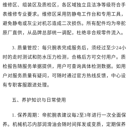
四川省资阳市雁江区滨江大道一段与和平南路帝舵售后服务中心（需提前预约）
维修区、组装区及质检区，各区域独立且洁净等级符合手
四川省自贡市自流井区华商北路帝舵售后服务中心（需提前预约）
表维修专业要求。维修区采用防静电工作台和专用工具，
西藏自治区阿里地区噶尔县北京西路帝舵售后服务中心（需提前预约）
避免静电或灰尘对机芯造成二次损伤。所有配件均为帝舵
西藏自治区昌都市卡若区昌都西路帝舵售后服务中心（需提前预约）
原厂直供，从品牌总部统一调配，杜绝非合规零件流入。
西藏自治区拉萨市城关区北京中路帝舵售后服务中心（需提前预约）
西藏自治区林芝市巴宜区广东路帝舵售后服务中心（需提前预约）
3. 质量管控：每只腕表完成服务后，须经过至少24小
西藏自治区那曲市色尼区浙江西路帝舵售后服务中心（需提前预约）
时的走时测试和防水压力检测，合格后方可交付用户。质
西藏自治区日喀则市桑珠孜区上海中路帝舵售后服务中心（需提前预约）
检报告随服务单据提供，用户可查询具体检测数据。如用
西藏自治区山南市乃东区湖北大道帝舵售后服务中心（需提前预约）
云南省保山市隆阳区正阳路帝舵售后服务中心（需提前预约）
户对服务质量有疑问，可随时通过官方热线反馈，中心设
云南省楚雄彝族自治州楚雄市鹿城南路帝舵售后服务中心（需提前预约）
有专职客服跟进处理。
云南省大理白族自治州大理市建设路帝舵售后服务中心（需提前预约）
云南省德宏傣族景颇族自治州芒市团结大街帝舵售后服务中心（需提前预约）
五、养护知识与日常使用
云南省迪庆藏族自治州香格里拉市长征大道帝舵售后服务中心（需提前预约）
1. 保养周期：帝舵腕表建议每2至3年进行一次全面保
云南省红河哈尼族彝族自治州蒙自市天马路帝舵售后服务中心（需提前预约）
云南省丽江市古城区七星街帝舵售后服务中心（需提前预约）
养。机械机芯内部润滑油会随时间挥发或变质，定期保养