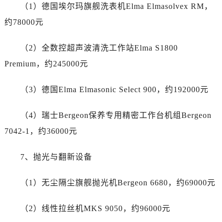
广西壮族自治区崇左市江州区石景林街道友谊大道与丽川路交汇处帝舵售后服务中心（需提前预约）
（1）德国埃尔玛旗舰洗表机Elma Elmasolvex RM，
广西壮族自治区防城港市港口区金花茶大道帝舵售后服务中心（需提前预约）
约78000元
广西壮族自治区贵港市港北区港城街道布山大道与仙衣路交叉口帝舵售后服务中心（需提前预约）
广西壮族自治区桂林市秀峰区红岭路帝舵售后服务中心（需提前预约）
（2）全数控超声波清洗工作站Elma S1800
广西壮族自治区河池市金城江区金城江街道朝阳路帝舵售后服务中心（需提前预约）
Premium，约245000元
广西壮族自治区贺州市八步区城东街道灵峰南路帝舵售后服务中心（需提前预约）
广西壮族自治区来宾市兴宾区桂中大道帝舵售后服务中心（需提前预约）
（3）德国Elma Elmasonic Select 900，约192000元
广西壮族自治区柳州市城中区中山中路帝舵售后服务中心（需提前预约）
广西壮族自治区钦州市钦南区金海湾东大街帝舵售后服务中心（需提前预约）
（4）瑞士Bergeon保养专用精密工作台机组Bergeon
广西壮族自治区梧州市万秀区龙湖镇高旺路帝舵售后服务中心（需提前预约）
7042-1，约36000元
广西壮族自治区玉林市玉州区金玉路帝舵售后服务中心（需提前预约）
海南省儋州市儋州市那大镇兰洋北路帝舵售后服务中心（需提前预约）
7、抛光与翻新设备
海南省东方市八所镇解放西路帝舵售后服务中心（需提前预约）
（1）无尘隔尘旗舰抛光机Bergeon 6680，约69000元
海南省琼海市嘉积镇东风路帝舵售后服务中心（需提前预约）
海南省三沙市西沙区西沙群岛永兴岛北京路帝舵售后服务中心（需提前预约）
（2）线性拉丝机MKS 9050，约96000元
海南省三亚市吉阳区迎宾路帝舵售后服务中心（需提前预约）