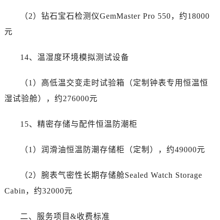
宁夏回族自治区石嘴山市大武口区贺兰山路帝舵售后服务中心（需提前预约）
（2）钻石宝石检测仪GemMaster Pro 550，约18000
宁夏回族自治区吴忠市利通区开元大道帝舵售后服务中心（需提前预约）
宁夏回族自治区银川市兴庆区新华东路97号新百中心C馆一层C1-18号商铺帝舵售后服务中心（需提前预约）
元
宁夏回族自治区中卫市沙坡头区鼓楼东街帝舵售后服务中心（需提前预约）
14、温湿度环境模拟测试设备
青海省果洛藏族自治州玛沁县团结路帝舵售后服务中心（需提前预约）
青海省海北藏族自治州海晏县将军路帝舵售后服务中心（需提前预约）
（1）高低温交变走时试验箱（定制钟表专用恒温恒
青海省海东市乐都区滨河路帝舵售后服务中心（需提前预约）
湿试验舱），约276000元
青海省海南藏族自治州共和县青海湖大街帝舵售后服务中心（需提前预约）
青海省海西蒙古族藏族自治州德令哈市柴达木路帝舵售后服务中心（需提前预约）
15、精密存储与配件恒温防潮柜
青海省黄南藏族自治州同仁市德合隆路帝舵售后服务中心（需提前预约）
青海省西宁市城西区海湖新区西关大道帝舵售后服务中心（需提前预约）
（1）润滑油恒温防潮存储柜（定制），约49000元
青海省玉树藏族自治州结古镇胜利路帝舵售后服务中心（需提前预约）
陕西省安康市汉滨区金州路帝舵售后服务中心（需提前预约）
（2）腕表气密性长期存储舱Sealed Watch Storage
陕西省宝鸡市渭滨区经二路帝舵售后服务中心（需提前预约）
Cabin，约32000元
陕西省汉中市汉台区北大街帝舵售后服务中心（需提前预约）
陕西省商洛市商州区州城街帝舵售后服务中心（需提前预约）
二、服务项目&收费标准