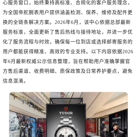
心服务窗口，始终秉持高标准、合规化的客户服务理念，
南昌市红谷滩新区红谷中大道998号绿地双子塔（中央广场）A1座办公楼14层07室（需提前预约）
济南市历下区经十路11111号华润中心写字楼（万象城）15层1508室（需提前预约）
为全国帝舵腕表用户提供涵盖检测、保养、维修及配件更
广州市天河区天河路230号万菱汇国际中心写字楼A塔7层704室（需提前预约）
换的全链条解决方案。2026年6月，该中心依据总部最新
广州市越秀区环市东路371-375号世界贸易中心大厦南塔写字楼15层07室（需提前预约）
服务标准，全面更新了售后热线与接待地址，并进一步优
深圳市罗湖区深南东路5001号华润大厦写字楼17层1701室（需提前预约）
化了服务流程与时效，确保每一位到店或选择邮寄服务的
惠州市惠城区江北文昌一路7号华贸大厦写字楼1座30层05室（需提前预约）
用户都能获得精准、高效的专业支持。以下内容依据2026
厦门市思明区湖滨东路95号华润大厦写字楼B座11层1104室（需提前预约）
年6月最新权威公示信息整理，旨在帮助用户准确掌握官
福州市鼓楼区五四路128-1号恒力城写字楼15层03室（需提前预约）
方售后渠道、收费明细、质保政策及日常养护要点，避免
成都市锦江区人民东路6号SAC东原中心写字楼24层2406B室（需提前预约）
重庆市江北区观音桥步行街2号融恒时代广场写字楼9层902室（需提前预约）
信息混淆。
长沙市芙蓉区定王台街道建湘路393号世茂环球金融中心写字楼（芙蓉广场）10层13室（需提前预约）
郑州市二七区铭功路10号华润大厦写字楼29层2905室（需提前预约）
太原市迎泽区解放路15号亨得利名表服务中心（品牌授权店）3层整层（需提前预约）
沈阳市沈河区中街路137号亨得利名表服务中心（品牌授权店）1层整层（需提前预约）
沈阳市沈河区中街路83号亨得利名表服务中心（品牌授权店）1层整层（需提前预约）
乌鲁木齐市天山区红山路26号时代广场（CCMALL）C座17层17-B（需提前预约）