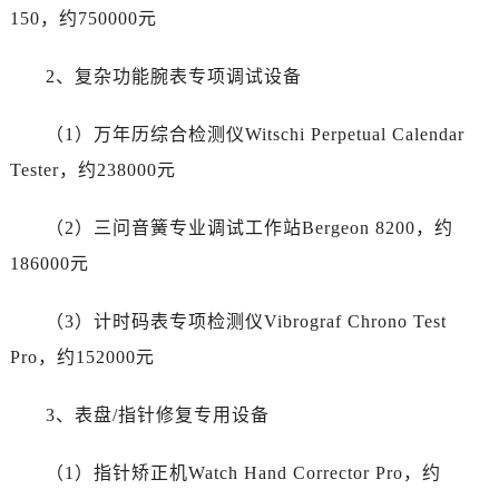
山东省莱芜市文化南路8号银座商城名表维修一楼名表维修帝舵售后服务中心（需提前预约）
150，约750000元
山东省临沂市兰山区解放路帝舵售后服务中心（需提前预约）
山东省日照市东港区烟台路帝舵售后服务中心（需提前预约）
2、复杂功能腕表专项调试设备
山东省泰安市泰山区财源街道泰山大街帝舵售后服务中心（需提前预约）
山东省威海市环翠区新威海路89号振华商厦一楼名表维修帝舵售后服务中心（需提前预约）
（1）万年历综合检测仪Witschi Perpetual Calendar
山东省潍坊市奎文区东风东街帝舵售后服务中心（需提前预约）
Tester，约238000元
山东省枣庄市滕州市北辛路与善国路交叉口帝舵售后服务中心（需提前预约）
山东省淄博市张店区金晶大道帝舵售后服务中心（需提前预约）
（2）三问音簧专业调试工作站Bergeon 8200，约
上海市黄浦区南京东路299号宏伊国际广场写字楼8层806室帝舵售后服务中心（需提前预约）
186000元
上海市徐汇区虹桥路3号港汇中心2座37层3705室帝舵售后服务中心（需提前预约）
浙江省杭州市上城区钱江路1366号华润大厦A座5层503-5室帝舵售后服务中心（需提前预约）
（3）计时码表专项检测仪Vibrograf Chrono Test
浙江省湖州市吴兴区劳动路帝舵售后服务中心（需提前预约）
Pro，约152000元
浙江省嘉兴市南湖区广益路705号嘉兴世界贸易中心A座13层1304室帝舵售后服务中心（需提前预约）
浙江省金华市金东区东市南街777号金华万达广场4号楼22楼2209室帝舵售后服务中心（需提前预约）
3、表盘/指针修复专用设备
浙江省丽水市莲都区解放街帝舵售后服务中心（需提前预约）
（1）指针矫正机Watch Hand Corrector Pro，约
浙江省宁波市江北区大闸南路500号来福士广场办公楼20层2009室帝舵售后服务中心（需提前预约）