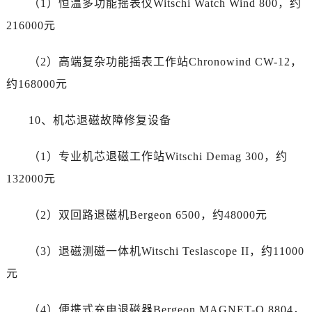
（1）恒温多功能摇表仪Witschi Watch Wind 800，约
河南省濮阳市大华龙区开州路绿城路交叉口帝舵售后服务中心（需提前预约）
河南省三门峡市湖滨区和平路帝舵售后服务中心（需提前预约）
216000元
河南省商丘市梁园区神火大道帝舵售后服务中心（需提前预约）
（2）高端复杂功能摇表工作站Chronowind CW-12，
河南省新乡市红旗区人民路帝舵售后服务中心（需提前预约）
河南省信阳市浉河区东方红大道帝舵售后服务中心（需提前预约）
约168000元
河南省许昌市魏都区建安大道与八龙路交叉口帝舵售后服务中心（需提前预约）
10、机芯退磁故障修复设备
河南省郑州市二七区民主路10号华润大厦29层2905室帝舵售后服务中心（需提前预约）
河南省周口市川汇区七一路帝舵售后服务中心（需提前预约）
（1）专业机芯退磁工作站Witschi Demag 300，约
河南省驻马店市驿城区乐山大道与置地大道交叉口帝舵售后服务中心（需提前预约）
132000元
湖北省鄂州市鄂城区文星大道帝舵售后服务中心（需提前预约）
湖北省黄冈市黄州区赤壁大道帝舵售后服务中心（需提前预约）
（2）双回路退磁机Bergeon 6500，约48000元
湖北省黄石市黄石港区武汉路帝舵售后服务中心（需提前预约）
湖北省荆门市东宝中天街步行街帝舵售后服务中心（需提前预约）
（3）退磁测磁一体机Witschi Teslascope II，约11000
湖北省荆州市荆州区荆中路帝舵售后服务中心（需提前预约）
元
湖北省十堰市茅箭区人民北路帝舵售后服务中心（需提前预约）
湖北省随州市曾都区青年路帝舵售后服务中心（需提前预约）
（4）便携式充电退磁器Bergeon MAGNET-O 8804，