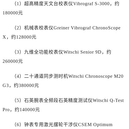
江苏省镇江市京口区中山东路帝舵售后服务中心（需提前预约）
（1）超高精度天文台校表仪Vibrograf S-3000，约
江西省抚州市临川区赣东大道帝舵售后服务中心（需提前预约）
180000元
江西省赣州市章贡区文清路帝舵售后服务中心（需提前预约）
江西省吉安市吉州区井冈山大道帝舵售后服务中心（需提前预约）
（2）机械表校表仪Greiner Vibrograf ChronoScope
江西省景德镇市珠山区珠山中路帝舵售后服务中心（需提前预约）
X，约128000元
江西省九江市浔阳区浔阳路帝舵售后服务中心（需提前预约）
江西省南昌市红谷滩新区红谷中大道998号绿地双子塔（中央广场）A1座办公楼14层1407室帝舵售后服务中心（需提前预约）
（3）九维全功能校表仪Witschi Senior 9D，约
江西省萍乡市安源区萍安北大道与康庄路交叉口帝舵售后服务中心（需提前预约）
260000元
江西省上饶市信州区滨江西路帝舵售后服务中心（需提前预约）
江西省新余市渝水区北湖西路帝舵售后服务中心（需提前预约）
（4）二十通道同步测时机Witschi Chronoscope M20
江西省宜春市袁州区中山中路帝舵售后服务中心（需提前预约）
G3，约380000元
江西省鹰潭市月湖区胜利东路帝舵售后服务中心（需提前预约）
山东省德州市德城区东风中路帝舵售后服务中心（需提前预约）
（5）石英腕表全频段石英精度测试仪Witschi Q-Test
山东省东营市东营区济南路帝舵售后服务中心（需提前预约）
Pro，约140000元
山东省济南市历下区经十路11111号华润中心写字楼（万象城）15层1508室帝舵售后服务中心（需提前预约）
山东省济宁市任城区太白楼路帝舵售后服务中心（需提前预约）
（6）钟表专用激光摆轮干涉仪CSEM Optimum