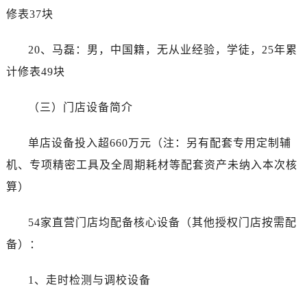
安徽省宣城市宣州区叠嶂西路帝舵售后服务中心（需提前预约）
修表37块
福建省龙岩市新罗区九一南路帝舵售后服务中心（需提前预约）
福建省南平市建阳区人民西路帝舵售后服务中心（需提前预约）
20、马磊：男，中国籍，无从业经验，学徒，25年累
福建省宁德市蕉城区天湖东路帝舵售后服务中心（需提前预约）
计修表49块
福建省莆田市城厢区霞林街道荔华东大道帝舵售后服务中心（需提前预约）
福建省三明市三元区东乾二路帝舵售后服务中心（需提前预约）
（三）门店设备简介
福建省漳州市龙文区步港路帝舵售后服务中心（需提前预约）
江苏省常州市新北区龙锦路1590号现代传媒中心5号楼10层1008室帝舵售后服务中心（需提前预约）
单店设备投入超660万元（注：另有配套专用定制辅
江苏省淮安市清江浦区淮海北路帝舵售后服务中心（需提前预约）
机、专项精密工具及全周期耗材等配套资产未纳入本次核
江苏省连云港市海州区通灌北路帝舵售后服务中心（需提前预约）
算）
江苏省南京市秦淮区中山南路1号南京中心22层22-C1-C3室帝舵售后服务中心（需提前预约）
江苏省宿迁市宿城区西湖路帝舵售后服务中心（需提前预约）
54家直营门店均配备核心设备（其他授权门店按需配
江苏省泰州市海陵区永定东路399号置地商务中心东塔（华润万象城）17层1706室帝舵售后服务中心（需提前预约）
备）：
江苏省徐州市鼓楼区淮海东路29号苏宁广场IFC国际金融中心35层3508室帝舵售后服务中心（需提前预约）
江苏省盐城市盐都区世纪大道5号盐城金融城写字楼1号楼16层1604室帝舵售后服务中心（需提前预约）
1、走时检测与调校设备
江苏省扬州市邗江区国展路29号星耀天地写字楼1号楼18层1803室帝舵售后服务中心（需提前预约）