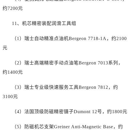
湖北省咸宁市咸安区长安大道帝舵售后服务中心（需提前预约）
约7200元
湖北省襄阳市樊城区长虹路与人民路交叉口帝舵售后服务中心（需提前预约）
湖北省孝感市孝南区复兴大道帝舵售后服务中心（需提前预约）
11、机芯精密装配润滑工具组
湖北省宜昌市西陵区夷陵大道与港窑路帝舵售后服务中心（需提前预约）
湖南省常德市武陵区人民路帝舵售后服务中心（需提前预约）
（1）瑞士自动精准点油机Bergeon 7718-1A，约2100
湖南省郴州市北湖区国庆北路帝舵售后服务中心（需提前预约）
元
湖南省衡阳市雁峰区解放路帝舵售后服务中心（需提前预约）
湖南省怀化市鹤城区迎丰中路帝舵售后服务中心（需提前预约）
（2）瑞士高端精密手动点油笔Bergeon 7013系列，
湖南省娄底市娄星区长青街帝舵售后服务中心（需提前预约）
约1400元
湖南省邵阳市双清区东风路帝舵售后服务中心（需提前预约）
湖南省湘潭市雨湖区莲城大道帝舵售后服务中心（需提前预约）
（3）瑞士专业级快速服务工具Bergeon 7812，约
湖南省益阳市赫山区桃花仑路帝舵售后服务中心（需提前预约）
3100元
湖南省永州市冷水滩区永州大道与中兴路交叉口帝舵售后服务中心（需提前预约）
湖南省岳阳市岳阳楼区东茅岭路帝舵售后服务中心（需提前预约）
（4）法国顶级防磁精密镊子Dumont 12号，约1800元
湖南省张家界市永定区解放路帝舵售后服务中心（需提前预约）
湖南省长沙市芙蓉区建湘路393号世茂环球金融中心写字楼10层1013室帝舵售后服务中心（需提前预约）
（5）防磁机芯支架Greiner Anti-Magnetic Base，约