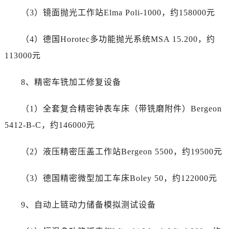
海南省万宁市万城镇解放路帝舵售后服务中心（需提前预约）
（3）镜面抛光工作站Elma Poli-1000，约158000元
海南省文昌市文城镇教育东路帝舵售后服务中心（需提前预约）
海南省五指山市通什镇三月三大道帝舵售后服务中心（需提前预约）
（4）德国Horotec多功能抛光系统MSA 15.200，约
香港特别行政区尖沙咀区油尖旺区广东道帝舵售后服务中心（需提前预约）
113000元
香港特别行政区金钟区中西区金钟道帝舵售后服务中心（需提前预约）
香港特别行政区九龙区油尖旺区弥敦道帝舵售后服务中心（需提前预约）
8、精密车铣加工修复设备
香港特别行政区铜锣湾区湾仔区轩尼诗道帝舵售后服务中心（需提前预约）
河南省安阳市文峰区解放大道帝舵售后服务中心（需提前预约）
（1）全套复合精密钟表车床（带铣磨附件）Bergeon
河南省鹤壁市淇滨区九州路帝舵售后服务中心（需提前预约）
5412-B-C，约146000元
河南省济源市沁园街道济水大道帝舵售后服务中心（需提前预约）
河南省焦作市解放区解放路帝舵售后服务中心（需提前预约）
（2）液压精密压盖工作站Bergeon 5500，约19500元
河南省开封市鼓楼区中山路帝舵售后服务中心（需提前预约）
河南省洛阳市西工区中州中路与解放路交叉口帝舵售后服务中心（需提前预约）
（3）德国精密微型加工车床Boley 50，约122000元
河南省漯河市源汇区交通路帝舵售后服务中心（需提前预约）
河南省南阳市宛城区范蠡东路与南都路交叉口帝舵售后服务中心（需提前预约）
9、自动上链动力储备模拟测试设备
河南省平顶山市卫东区建设路帝舵售后服务中心（需提前预约）