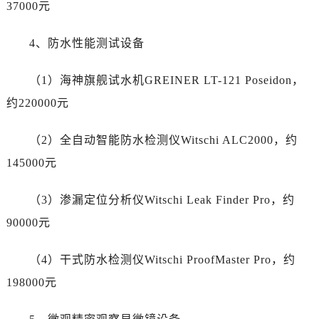
浙江省衢州市柯城区上街帝舵售后服务中心（需提前预约）
37000元
浙江省绍兴市越城区胜利东路379号世茂天际中心写字楼8层805室帝舵售后服务中心（需提前预约）
4、防水性能测试设备
浙江省舟山市定海区解放东路帝舵售后服务中心（需提前预约）
澳门特别行政区大堂区议事亭前地（新马路）帝舵售后服务中心（需提前预约）
（1）海神旗舰试水机GREINER LT-121 Poseidon，
澳门特别行政区风顺堂区南湾大马路帝舵售后服务中心（需提前预约）
约220000元
澳门特别行政区花地玛堂区关闸广场帝舵售后服务中心（需提前预约）
澳门特别行政区花王堂区大三巴商圈帝舵售后服务中心（需提前预约）
（2）全自动智能防水检测仪Witschi ALC2000，约
澳门特别行政区嘉模堂区官也街帝舵售后服务中心（需提前预约）
145000元
澳门省路氹城市金光大道帝舵售后服务中心（需提前预约）
澳门特别行政区望德堂区塔石广场帝舵售后服务中心（需提前预约）
（3）渗漏定位分析仪Witschi Leak Finder Pro，约
福建省福州市鼓楼区五四路128-1号恒力城写字楼15层03室帝舵售后服务中心（需提前预约）
90000元
福建省厦门市思明区湖滨东路95号万象城华润大厦B座11层1104室帝舵售后服务中心（需提前预约）
广东省潮州市潮安区新风路与潮汕路交汇处帝舵售后服务中心（需提前预约）
（4）干式防水检测仪Witschi ProofMaster Pro，约
广东省广州市天河区天河路230号万菱汇国际中心A塔7层704室帝舵售后服务中心（需提前预约）
198000元
广东省广州市越秀区环市东路371-375号世界贸易中心大厦南塔15层1507室帝舵售后服务中心（需提前预约）
广东省河源市源城区越王大道帝舵售后服务中心（需提前预约）