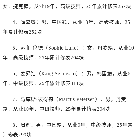
辽宁省葫芦岛市连山区中央路帝舵售后服务中心（需提前预约）
女，捷克籍，从业19年，高级技师，25年累计修表257块
辽宁省锦州市古塔区中央大街帝舵售后服务中心（需提前预约）
辽宁省辽阳市白塔区新运大街帝舵售后服务中心（需提前预约）
4、薛嘉睿：男，中国籍，从业13年，高级技师，25
辽宁省盘锦市兴隆台区石油大街帝舵售后服务中心（需提前预约）
年累计修表252块
辽宁省铁岭市银州区南马路帝舵售后服务中心（需提前预约）
辽宁省营口市站前区市府路与渤海大街交叉口帝舵售后服务中心（需提前预约）
5、苏菲·伦德（Sophie Lund）：女，丹麦籍，从业10
辽宁省沈阳市沈河区中街路137号亨得利名表维修授权店1楼帝舵售后服务中心（需提前预约）
年，高级技师，25年累计修表264块
辽宁省沈阳市沈河区中街路83号亨得利名表维修授权店1楼帝舵售后服务中心（需提前预约）
北京市朝阳区建国门外大街甲6号华熙国际中心D座11层1102室帝舵售后服务中心（需提前预约）
6、姜昇浩（Kang Seung-ho）：男，韩国籍，从业6
北京市东城区东长安街1号王府井东方广场W3座6层602室帝舵售后服务中心（需提前预约）
年，中级技师，25年累计修表311块
河北省保定市竞秀区朝阳北大街北国先天下帝舵售后服务中心（需提前预约）
内蒙古自治区阿拉善盟市左旗土尔扈特大街帝舵售后服务中心（需提前预约）
7、马库斯·彼得森（Marcus Petersen）：男，丹麦
内蒙古自治区巴彦淖尔市临河区新华街帝舵售后服务中心（需提前预约）
籍，从业10年，中级技师，25年累计修表294块
内蒙古自治区包头市青山区幸福路甲3号王府井百货名表维修帝舵售后服务中心（需提前预约）
内蒙古自治区赤峰市红山区哈达街帝舵售后服务中心（需提前预约）
8、周辉：男，中国籍，从业9年，中级技师，25年累
内蒙古自治区鄂尔多斯市东胜区伊金霍洛街帝舵售后服务中心（需提前预约）
计修表299块