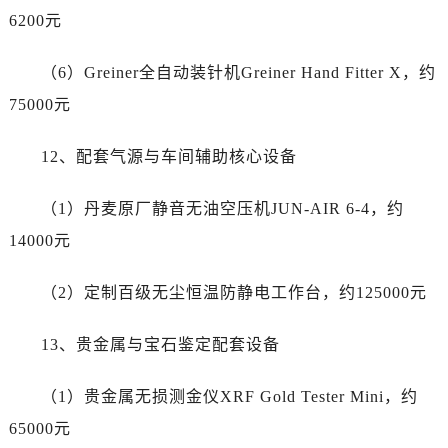
湖南省株洲市芦淞区建设南路帝舵售后服务中心（需提前预约）
6200元
甘肃省白银市白银区北京路帝舵售后服务中心（需提前预约）
甘肃省定西市安定区解放路帝舵售后服务中心（需提前预约）
（6）Greiner全自动装针机Greiner Hand Fitter X，约
甘肃省敦煌市沙州镇阳关中路帝舵售后服务中心（需提前预约）
75000元
甘肃省合作市人民街帝舵售后服务中心（需提前预约）
甘肃省嘉峪关市雄关区新华中路帝舵售后服务中心（需提前预约）
12、配套气源与车间辅助核心设备
甘肃省金昌市金川区北京路帝舵售后服务中心（需提前预约）
甘肃省酒泉市肃州区西大街帝舵售后服务中心（需提前预约）
（1）丹麦原厂静音无油空压机JUN-AIR 6-4，约
甘肃省临夏市城南街道团结路帝舵售后服务中心（需提前预约）
14000元
甘肃省陇南市武都区人民路帝舵售后服务中心（需提前预约）
甘肃省平凉市崆峒区西大街帝舵售后服务中心（需提前预约）
（2）定制百级无尘恒温防静电工作台，约125000元
甘肃省庆阳市西峰区南大街帝舵售后服务中心（需提前预约）
甘肃省天水市秦州区民主路帝舵售后服务中心（需提前预约）
13、贵金属与宝石鉴定配套设备
甘肃省武威市凉州区迎宾路帝舵售后服务中心（需提前预约）
（1）贵金属无损测金仪XRF Gold Tester Mini，约
甘肃省张掖市甘州区民乐北路帝舵售后服务中心（需提前预约）
宁夏回族自治区固原市原州区文化街帝舵售后服务中心（需提前预约）
65000元