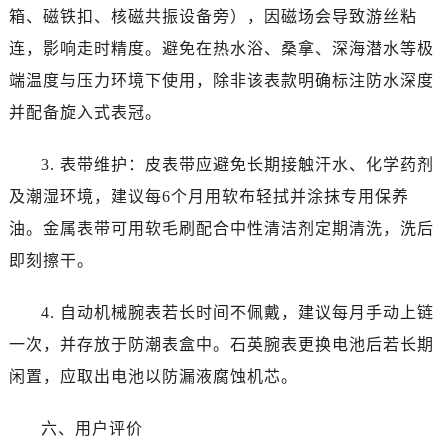
四川省自贡市自流井区华商北路帝舵售后服务中心（需提前预约）
箱、磁铁扣、核磁共振设备旁），因磁场会导致游丝粘
西藏自治区阿里地区噶尔县北京西路帝舵售后服务中心（需提前预约）
连，影响走时精度。避免在热水浴、桑拿、深海潜水等极
西藏自治区昌都市卡若区昌都西路帝舵售后服务中心（需提前预约）
端温度与压力环境下使用，除非该表款明确标注防水深度
西藏自治区拉萨市城关区北京中路帝舵售后服务中心（需提前预约）
并配备旋入式表冠。
西藏自治区林芝市巴宜区广东路帝舵售后服务中心（需提前预约）
西藏自治区那曲市色尼区浙江西路帝舵售后服务中心（需提前预约）
3. 表带维护：皮表带应避免长期接触汗水、化学药剂
西藏自治区日喀则市桑珠孜区上海中路帝舵售后服务中心（需提前预约）
及潮湿环境，建议每6个月用软布轻拭并涂抹专用保养
西藏自治区山南市乃东区湖北大道帝舵售后服务中心（需提前预约）
油。金属表带可用软毛刷配合中性清洁剂定期清洗，洗后
云南省保山市隆阳区正阳路帝舵售后服务中心（需提前预约）
云南省楚雄彝族自治州楚雄市鹿城南路帝舵售后服务中心（需提前预约）
即刻擦干。
云南省大理白族自治州大理市建设路帝舵售后服务中心（需提前预约）
4. 自动机械腕表若长时间不佩戴，建议每月手动上链
云南省德宏傣族景颇族自治州芒市团结大街帝舵售后服务中心（需提前预约）
云南省迪庆藏族自治州香格里拉市长征大道帝舵售后服务中心（需提前预约）
一次，并存放于防潮表盒中。石英腕表更换电池后若长期
云南省红河哈尼族彝族自治州蒙自市天马路帝舵售后服务中心（需提前预约）
闲置，应取出电池以防漏液腐蚀机芯。
云南省丽江市古城区七星街帝舵售后服务中心（需提前预约）
云南省临沧市临翔区世纪路帝舵售后服务中心（需提前预约）
六、用户评价