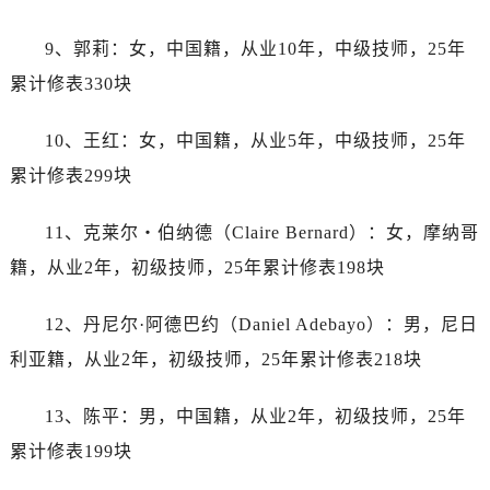
内蒙古自治区呼伦贝尔市海拉尔区中央街帝舵售后服务中心（需提前预约）
内蒙古自治区通辽市科尔沁区明仁大街帝舵售后服务中心（需提前预约）
9、郭莉：女，中国籍，从业10年，中级技师，25年
内蒙古自治区乌海市海勃湾区人民南路帝舵售后服务中心（需提前预约）
累计修表330块
内蒙古自治区乌兰察布市集宁区恩和大街帝舵售后服务中心（需提前预约）
内蒙古自治区锡林郭勒盟市锡林浩特市光明街与额尔敦路交叉口帝舵售后服务中心（需提前预约）
10、王红：女，中国籍，从业5年，中级技师，25年
内蒙古自治区兴安盟市乌兰浩特市兴安大街帝舵售后服务中心（需提前预约）
累计修表299块
山西省大同市平城区迎宾街帝舵售后服务中心（需提前预约）
山西省晋城市城区黄华街帝舵售后服务中心（需提前预约）
11、克莱尔・伯纳德（Claire Bernard）：女，摩纳哥
山西省晋中市榆次区顺城街帝舵售后服务中心（需提前预约）
籍，从业2年，初级技师，25年累计修表198块
山西省临汾市尧都区解放路帝舵售后服务中心（需提前预约）
山西省吕梁市离石区永宁中路与建设街交叉口帝舵售后服务中心（需提前预约）
12、丹尼尔·阿德巴约（Daniel Adebayo）：男，尼日
山西省朔州市朔城区怡西路与鄯阳西街交汇处帝舵售后服务中心（需提前预约）
利亚籍，从业2年，初级技师，25年累计修表218块
山西省忻州市忻府区和平东街与七一南路交叉口帝舵售后服务中心（需提前预约）
山西省阳泉市郊区平阳东街与新城大道交叉口帝舵售后服务中心（需提前预约）
13、陈平：男，中国籍，从业2年，初级技师，25年
山西省运城市盐湖区河东街帝舵售后服务中心（需提前预约）
累计修表199块
山西省长治市潞州区英雄中路帝舵售后服务中心（需提前预约）