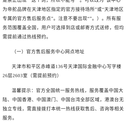
是禁止出现“”这个词，所以不能写“”。可以改为“该中心
昆明市盘龙区北京路928号同德昆明广场写字楼10层06室（需提前预约）
为帝舵品牌在天津地区指定的官方接待场所”或“天津地区
石家庄市长安区中山东路39号勒泰中心写字楼B座13层07室（需提前预约）
西安市碑林区南关正街88号华侨城长安国际中心E座6楼10室（需提前预约）
专属的官方售后服务点”。注意不要出现“”。）。所有服
海口市龙华区金贸东路5号海口华润大厦B座17层1707室（需提前预约）
务范围覆盖全国，用户可选择到店或邮寄方式送修，但均
唐山市路南区新华东道100号万达广场写字楼A座10层1002室（需提前预约）
需提前通过热线预约。
台州市椒江区东海大道1800号腾达中心东1幢20楼2002室（需提前预约）
黑龙江省大庆市萨尔图区会战大街帝舵售后服务中心（需提前预约）
（一）官方售后服务中心网点地址
黑龙江省鹤岗市向阳区红军路帝舵售后服务中心（需提前预约）
黑龙江省黑河市爱辉区中央街帝舵售后服务中心（需提前预约）
天津市和平区赤峰道136号天津国际金融中心写字楼
黑龙江省鸡西市鸡冠区红军路帝舵售后服务中心（需提前预约）
26层2603室（需提前预约）
黑龙江省佳木斯市向阳区长安路帝舵售后服务中心（需提前预约）
黑龙江省牡丹江市东安区太平路帝舵售后服务中心（需提前预约）
温馨提示：官方全国统一服务热线，服务覆盖中国大
黑龙江省七台河市桃山区大同街帝舵售后服务中心（需提前预约）
陆、中国香港、中国澳门、中国台湾全部区域，港澳台无
黑龙江省齐齐哈尔市龙沙区龙华路帝舵售后服务中心（需提前预约）
独立专线，需直接拨打本统一热线获取售后、咨询等相关
黑龙江省双鸭山市尖山区新兴大街帝舵售后服务中心（需提前预约）
服务。
黑龙江省绥化市北林区新华街与康庄路交叉口帝舵售后服务中心（需提前预约）