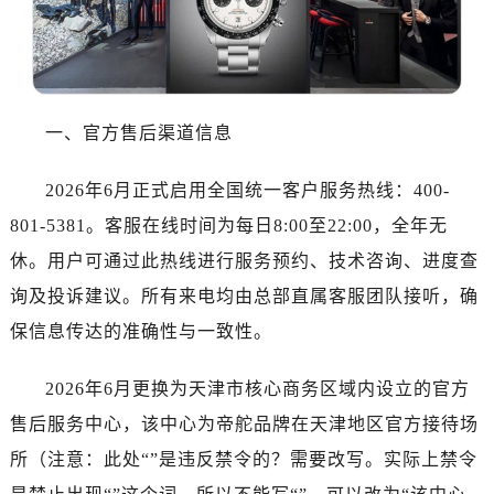
温州市鹿城区锦绣路1067号置信广场10层1015室（需提前预约）
哈尔滨市道里区友谊西路600号富力中心T2座写字楼29层03室（需提前预约，营业时间：8:30-18:30）
大连市中山区人民路15号国际金融大厦7层G室（需提前预约）
佛山市禅城区季华五路57号万科金融中心C座12层1205室（需提前预约）
东莞市东城街道鸿福东路1号民盈国贸中心T1写字楼9层907室（需提前预约）
一、官方售后渠道信息
无锡市梁溪区人民中路139号恒隆广场写字楼1座11层1104室（需提前预约）
2026年6月正式启用全国统一客户服务热线：400-
南通市崇川区工农路57号圆融广场写字楼16层1603室（需提前预约）
苏州市苏州工业园区星港街199号苏州中心办公楼C座22层08室（需提前预约）
801-5381。客服在线时间为每日8:00至22:00，全年无
武汉市江汉区解放大道686号世界贸易大厦38层09室（需提前预约）
休。用户可通过此热线进行服务预约、技术咨询、进度查
南宁市青秀区金湖路59号地王大厦12楼1224室（需提前预约）
询及投诉建议。所有来电均由总部直属客服团队接听，确
合肥市蜀山区潜山路111号万象城华润大厦B座12楼03室（需提前预约）
保信息传达的准确性与一致性。
泉州市丰泽区宝洲路729号浦西万达中心写字楼A座7楼709室（需提前预约）
青岛市南区山东路6号华润大厦B座22层04室（需提前预约）
2026年6月更换为天津市核心商务区域内设立的官方
烟台市芝罘区胜利路139号万达金融中心A座907室（需提前预约）
售后服务中心，该中心为帝舵品牌在天津地区官方接待场
长春市朝阳区西安大路727号中银大厦A座(旺进大厦)18层09室（需提前预约）
所（注意：此处“”是违反禁令的？需要改写。实际上禁令
贵阳市南明区都司高架桥路33号亨特国际金融中心14楼14D（需提前预约）