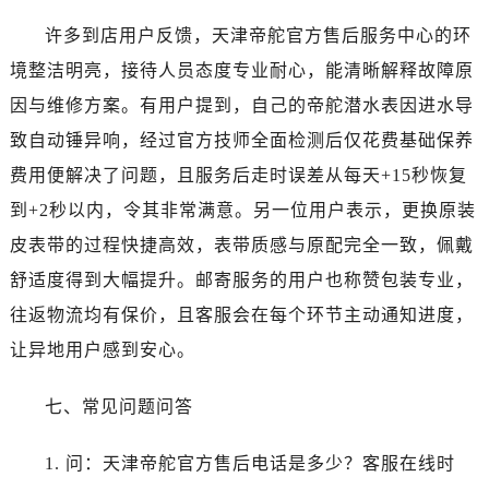
云南省怒江傈僳族自治州泸水市人民路帝舵售后服务中心（需提前预约）
许多到店用户反馈，天津帝舵官方售后服务中心的环
云南省普洱市思茅区振兴大道帝舵售后服务中心（需提前预约）
云南省曲靖市麒麟区学府路帝舵售后服务中心（需提前预约）
境整洁明亮，接待人员态度专业耐心，能清晰解释故障原
云南省文山壮族苗族自治州文山市东风路帝舵售后服务中心（需提前预约）
因与维修方案。有用户提到，自己的帝舵潜水表因进水导
云南省西双版纳傣族自治州景洪市宣慰大道帝舵售后服务中心（需提前预约）
致自动锤异响，经过官方技师全面检测后仅花费基础保养
云南省玉溪市红塔区南北大街帝舵售后服务中心（需提前预约）
费用便解决了问题，且服务后走时误差从每天+15秒恢复
云南省昭通市昭阳区青年路帝舵售后服务中心（需提前预约）
到+2秒以内，令其非常满意。另一位用户表示，更换原装
重庆市江北区观音桥步行街2号融恒时代广场9层902室帝舵售后服务中心（需提前预约）
皮表带的过程快捷高效，表带质感与原配完全一致，佩戴
新疆维吾尔自治区乌鲁木齐市天山区红山路26号时代广场（CCMALL）C座17层17-B帝舵售后服务中心（需提前预约）
舒适度得到大幅提升。邮寄服务的用户也称赞包装专业，
浙江省温州市鹿城区锦绣路1067号置信广场10层1015室帝舵售后服务中心（需提前预约）
黑龙江省哈尔滨市道里区友谊西路600号富力中心T2座写字楼29层03室室帝舵售后服务中心（需提前预约）
往返物流均有保价，且客服会在每个环节主动通知进度，
辽宁省大连市中山区人民路15号国际金融大厦7层G室帝舵售后服务中心（需提前预约）
让异地用户感到安心。
广东省佛山市禅城区季华五路57号万科金融中心C座12层1205室帝舵售后服务中心（需提前预约）
广东省东莞市东城街道鸿福东路1号民盈国贸中心T1写字楼9层907室帝舵售后服务中心（需提前预约）
七、常见问题问答
江苏省无锡市梁溪区人民中路139号恒隆广场写字楼1座11层1104室帝舵售后服务中心（需提前预约）
1. 问：天津帝舵官方售后电话是多少？客服在线时
江苏省南通市崇川区工农路57号圆融广场写字楼16层1603室帝舵售后服务中心（需提前预约）