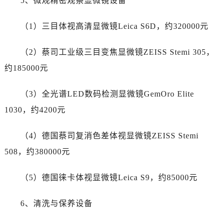
5、微观精密观察显微镜设备
广东省惠州市惠城区江北文昌一路7号华贸大厦1座30层3005室帝舵售后服务中心（需提前预约）
广东省江门市蓬江区广场西路帝舵售后服务中心（需提前预约）
（1）三目体视高清显微镜Leica S6D，约320000元
广东省揭阳市榕城进贤门步行街帝舵售后服务中心（需提前预约）
广东省茂名市电白区水东街道迎宾大道帝舵售后服务中心（需提前预约）
（2）蔡司工业级三目变焦显微镜ZEISS Stemi 305，
广东省梅州市梅江区金燕大道帝舵售后服务中心（需提前预约）
约185000元
广东省清远市清城区湖西路帝舵售后服务中心（需提前预约）
广东省汕头市龙湖区长平路帝舵售后服务中心（需提前预约）
（3）全光谱LED数码检测显微镜GemOro Elite
广东省汕尾市城区香洲街道园林社区翠园街帝舵售后服务中心（需提前预约）
1030，约4200元
广东省韶关市武江区芙蓉新区与老城中心交汇处帝舵售后服务中心（需提前预约）
广东省深圳市罗湖区深南东路5001号华润大厦17层1701室帝舵售后服务中心（需提前预约）
（4）德国蔡司复消色差体视显微镜ZEISS Stemi
广东省阳江市江城区东风一路帝舵售后服务中心（需提前预约）
508，约380000元
广东省云浮市云城区金山路帝舵售后服务中心（需提前预约）
广东省湛江市赤坎区观海北路帝舵售后服务中心（需提前预约）
（5）德国徕卡体视显微镜Leica S9，约85000元
广东省肇庆市端州区信安大道与砚都大道交汇处帝舵售后服务中心（需提前预约）
广西壮族自治区百色市右江区中山二路帝舵售后服务中心（需提前预约）
6、清洗与保养设备
广西壮族自治区北海市海城区北京路帝舵售后服务中心（需提前预约）