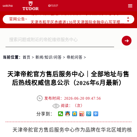
北京市东城区东长安街1号东方广场写字楼W3座6层602室（需提前预约）

北京市朝阳区建国门外大街甲6号华熙国际中心写字楼D座11层1102室（需提前预约）
▲
官网公告>
天津市和平区赤峰道136号天津国际金融中心写字楼26层2603室（需提前预约）
▼
上海市徐汇区虹桥路3号港汇中心写字楼2座37层3705室（需提前预约）
上海市黄浦区南京东路299号宏伊国际广场写字楼8层806室（需提前预约）
南京市秦淮区中山南路1号（新街口）南京中心写字楼22层C1-1室（需提前预约）
常州市新北区龙锦路1590号现代传媒中心写字楼5号楼10层1008室（需提前预约）
当前位置：
首页
>
新闻/知识/问答
>
帝舵问答
>
徐州市鼓楼区淮海东路29号苏宁广场IFC国际金融中心写字楼35层3508室（需提前预约）
扬州市邗江区国展路29号星耀天地写字楼1号楼18层1803室（需提前预约）
天津帝舵官方售后服务中心｜全部地址与售
盐城市盐都区世纪大道5号盐城金融城写字楼1号楼16层1604室（需提前预约）
后热线权威信息公示（2026年6月最新）
泰州市海陵区永定东路399号置地商务中心东塔写字楼（华润万象城）17层1706室（需提前预约）
宁波市江北区大闸南路500号来福士广场办公楼20层2009室（需提前预约）
发布时间：2026-06-20 09:47:56
杭州市上城区钱江路1366号华润大厦写字楼A座5层503-5室（需提前预约）
阅读：（
次）
金华市金东区东市南街777号金华万达广场写字楼4号楼22层2209室（需提前预约）
分享到：
绍兴市越城区胜利东路379号世茂天际中心写字楼8层805室（需提前预约）
天津帝舵官方售后服务中心作为品牌在华北区域的核
嘉兴市南湖区广益路705号嘉兴世界贸易中心写字楼A座13层1304室（需提前预约）