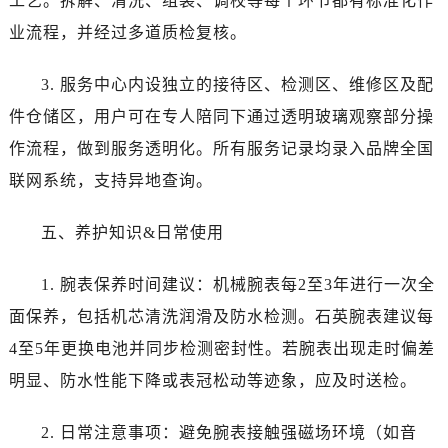
工艺。拆解、清洗、组装、调校等每个环节都有标准化作
四川省德阳市旌阳区长江西路、南街帝舵售后服务中心（需提前预约）
业流程，并经过多道质检复核。
四川省甘孜州市康定市情歌广场、箭炉街帝舵售后服务中心（需提前预约）
四川省广安市广安区建安南路帝舵售后服务中心（需提前预约）
3. 服务中心内设独立的接待区、检测区、维修区及配
四川省广元市利州区老城南北街、东大街帝舵售后服务中心（需提前预约）
件仓储区，用户可在专人陪同下通过透明玻璃观察部分操
四川省乐山市市中区嘉定中路帝舵售后服务中心（需提前预约）
四川省凉山州市西昌市大巷口下街帝舵售后服务中心（需提前预约）
作流程，做到服务透明化。所有服务记录均录入品牌全国
四川省泸州市江阳区治平路帝舵售后服务中心（需提前预约）
联网系统，支持异地查询。
四川省眉山市东坡区三苏路帝舵售后服务中心（需提前预约）
四川省绵阳市涪城区翠花街帝舵售后服务中心（需提前预约）
五、养护知识&日常使用
四川省南充市高坪区江东大道帝舵售后服务中心（需提前预约）
1. 腕表保养时间建议：机械腕表每2至3年进行一次全
四川省内江市东兴区汉安大道帝舵售后服务中心（需提前预约）
四川省攀枝花市东区三线大道北段帝舵售后服务中心（需提前预约）
面保养，包括机芯清洗润滑及防水检测。石英腕表建议每
四川省遂宁市船山区香林南路帝舵售后服务中心（需提前预约）
4至5年更换电池并同步检测密封性。若腕表出现走时偏差
四川省雅安市雨城区熊猫大道帝舵售后服务中心（需提前预约）
明显、防水性能下降或表冠松动等迹象，应及时送检。
四川省宜宾市翠屏区长翠路帝舵售后服务中心（需提前预约）
四川省资阳市雁江区滨江大道一段与和平南路帝舵售后服务中心（需提前预约）
2. 日常注意事项：避免腕表接触强磁场环境（如音