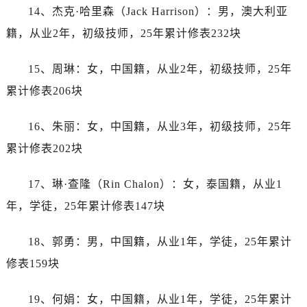
山西省太原市迎泽区迎泽街道解放路15号亨得利名表维修授权店3楼帝舵售后服务中心（需提前预约）
14、杰克·哈里森（Jack Harrison）：男，澳大利亚
天津市和平区赤峰道136号天津国际金融中心26层2603室帝舵售后服务中心（需提前预约）
籍，从业2年，初级技师，25年累计修表232块
安徽省安庆市迎江区人民路帝舵售后服务中心（需提前预约）
安徽省蚌埠市蚌山区淮河路帝舵售后服务中心（需提前预约）
15、周琳：女，中国籍，从业2年，初级技师，25年
安徽省亳州市谯城区魏武大道帝舵售后服务中心（需提前预约）
累计修表206块
安徽省池州市贵池区长江路帝舵售后服务中心（需提前预约）
安徽省滁州市琅琊区南谯北路帝舵售后服务中心（需提前预约）
16、朱丽：女，中国籍，从业3年，初级技师，25年
安徽省阜阳市颍州区颍州北路帝舵售后服务中心（需提前预约）
累计修表202块
安徽省淮北市相山区淮海路帝舵售后服务中心（需提前预约）
安徽省淮南市田家庵区国庆中路帝舵售后服务中心（需提前预约）
17、琳·查隆（Rin Chalon）：女，泰国籍，从业1
安徽省黄山市屯溪区黄山西路帝舵售后服务中心（需提前预约）
年，学徒，25年累计修表147块
安徽省六安市金安区解放中路帝舵售后服务中心（需提前预约）
安徽省马鞍山市雨山区湖南西路帝舵售后服务中心（需提前预约）
18、郭勇：男，中国籍，从业1年，学徒，25年累计
安徽省宿州市埇桥区人民中路帝舵售后服务中心（需提前预约）
修表159块
安徽省铜陵市铜官区石城大道帝舵售后服务中心（需提前预约）
安徽省芜湖市镜湖区中山路步行街帝舵售后服务中心（需提前预约）
19、何娟：女，中国籍，从业1年，学徒，25年累计