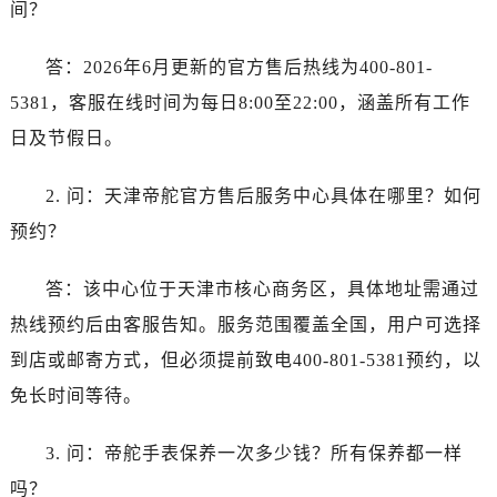
江苏省苏州市苏州工业园区 星港街199号苏州中心办公楼C座22层08室帝舵售后服务中心（需提前预约）
间？
湖北省武汉市江汉区解放大道686号世界贸易大厦38层09室帝舵售后服务中心（需提前预约）
答：2026年6月更新的官方售后热线为400-801-
广西省南宁市青秀区金湖路59号地王大厦12楼1224室帝舵售后服务中心（需提前预约）
安徽省合肥市蜀山区潜山路111号万象城华润大厦B座12楼03室帝舵售后服务中心（需提前预约）
5381，客服在线时间为每日8:00至22:00，涵盖所有工作
福建省泉州市丰泽区宝洲路729号浦西万达中心写字楼A座7楼709室帝舵售后服务中心（需提前预约）
日及节假日。
山东省青岛市南区山东路6号华润大厦B座22层04室帝舵售后服务中心（需提前预约）
山东省烟台市芝罘区胜利路139号万达金融中心A座907室帝舵售后服务中心（需提前预约）
2. 问：天津帝舵官方售后服务中心具体在哪里？如何
吉林省长春市朝阳区西安大路727号中银大厦A座(旺进大厦)18层09室帝舵售后服务中心（需提前预约）
预约？
贵州省贵阳市南明区都司高架桥路33号亨特国际金融中心14楼14D帝舵售后服务中心（需提前预约）
云南省昆明市盘龙区北京路928号同德昆明广场写字楼10层06室帝舵售后服务中心（需提前预约）
答：该中心位于天津市核心商务区，具体地址需通过
河北省石家庄市长安区中山东路39号勒泰中心写字楼B座13层07室帝舵售后服务中心（需提前预约）
热线预约后由客服告知。服务范围覆盖全国，用户可选择
陕西省西安市碑林区南关正街88号华侨城长安国际中心E座6楼10室帝舵售后服务中心（需提前预约）
到店或邮寄方式，但必须提前致电400-801-5381预约，以
海南省海口市龙华区金贸东路5号海口华润大厦B座17层1707室帝舵售后服务中心（需提前预约）
免长时间等待。
河北省唐山市路南区新华东道100号万达广场写字楼A座10层1002室帝舵售后服务中心（需提前预约）
台州市椒江区东海大道1800号腾达中心东1幢20楼2002室帝舵售后服务中心（需提前预约）
3. 问：帝舵手表保养一次多少钱？所有保养都一样
节假日正常营业！
吗？