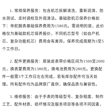
陕西省铜川市王益区红旗街帝舵售后服务中心（需提前预约）
陕西省渭南市临渭区东风大街帝舵售后服务中心（需提前预约）
1. 常规保养服务：包含机芯拆解清洗、重新润滑、防
陕西省咸阳市秦都区沣西新城统一西路与白马河路交汇处帝舵售后服务中心（需提前预约）
水测试、走时调校及外观清洁。基础款机芯保养价格如
陕西省延安市宝塔区中心街帝舵售后服务中心（需提前预约）
下：帝舵腕表基础保养费用为1580元。需说明的是，此价
陕西省榆林市榆阳区长兴路帝舵售后服务中心（需提前预约）
格仅为基础款机芯保养报价，不同机芯型号（如自产机
新疆维吾尔自治区阿克苏市东大街帝舵售后服务中心（需提前预约）
芯、复杂功能机芯）费用会有差异。保养完成周期为3至5
新疆维吾尔自治区阿拉尔市胜利大道帝舵售后服务中心（需提前预约）
新疆维吾尔自治区阿拉山口市友好路帝舵售后服务中心（需提前预约）
个工作日。
新疆维吾尔自治区阿勒泰市解放路帝舵售后服务中心（需提前预约）
2. 配件更换服务：原装皮表带价格区间为1500至2000
新疆维吾尔自治区阿图什市光明路帝舵售后服务中心（需提前预约）
新疆维吾尔自治区白杨市军垦路帝舵售后服务中心（需提前预约）
元，换表蒙费用为1380元，换电池费用为280元。更换配
新疆维吾尔自治区北屯市团结路帝舵售后服务中心（需提前预约）
件一般需3个工作日左右完成，若有库存配件可当天处
新疆维吾尔自治区博乐市博乐市北京路帝舵售后服务中心（需提前预约）
理。所有配件均为品牌原厂直供，确保品质与兼容性。
新疆维吾尔自治区昌吉市延安北路帝舵售后服务中心（需提前预约）
新疆维吾尔自治区阜康市博峰路帝舵售后服务中心（需提前预约）
3. 维修服务：由于手表的等级型号、复杂程度、制作
新疆维吾尔自治区哈密市伊州区建国北路帝舵售后服务中心（需提前预约）
工艺、配件材质、损坏情况及服务项目等各项不同因素，