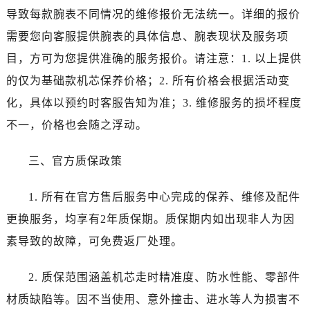
新疆维吾尔自治区和田市和田市北京西路帝舵售后服务中心（需提前预约）
导致每款腕表不同情况的维修报价无法统一。详细的报价
新疆维吾尔自治区胡杨河市胡杨河市胡杨路帝舵售后服务中心（需提前预约）
需要您向客服提供腕表的具体信息、腕表现状及服务项
新疆维吾尔自治区霍尔果斯市亚欧北路帝舵售后服务中心（需提前预约）
目，方可为您提供准确的服务报价。请注意：1. 以上提供
新疆维吾尔自治区喀什市解放北路帝舵售后服务中心（需提前预约）
的仅为基础款机芯保养价格；2. 所有价格会根据活动变
新疆维吾尔自治区可克达拉市幸福路帝舵售后服务中心（需提前预约）
新疆维吾尔自治区克拉玛依市克拉玛依区友谊路帝舵售后服务中心（需提前预约）
化，具体以预约时客服告知为准；3. 维修服务的损坏程度
新疆维吾尔自治区库车市库车市文化东路帝舵售后服务中心（需提前预约）
不一，价格也会随之浮动。
新疆维吾尔自治区库尔勒市库尔勒市人民东路帝舵售后服务中心（需提前预约）
新疆维吾尔自治区奎屯市团结西街帝舵售后服务中心（需提前预约）
三、官方质保政策
新疆维吾尔自治区昆玉市昆泉街帝舵售后服务中心（需提前预约）
1. 所有在官方售后服务中心完成的保养、维修及配件
新疆维吾尔自治区沙湾市三道河子镇世纪大道南路帝舵售后服务中心（需提前预约）
新疆维吾尔自治区石河子市北二路帝舵售后服务中心（需提前预约）
更换服务，均享有2年质保期。质保期内如出现非人为因
新疆维吾尔自治区双河市光明路帝舵售后服务中心（需提前预约）
素导致的故障，可免费返厂处理。
新疆维吾尔自治区塔城市塔城地区闻琴路帝舵售后服务中心（需提前预约）
新疆维吾尔自治区铁门关市兴疆路帝舵售后服务中心（需提前预约）
2. 质保范围涵盖机芯走时精准度、防水性能、零部件
新疆维吾尔自治区图木舒克市图木舒克市中兴街帝舵售后服务中心（需提前预约）
材质缺陷等。因不当使用、意外撞击、进水等人为损害不