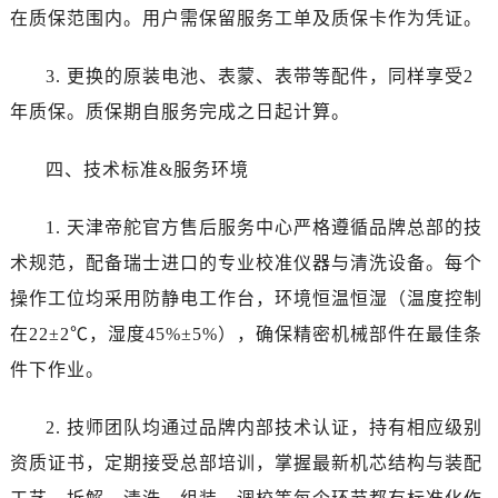
新疆维吾尔自治区吐鲁番市高昌区文化中路文化中路帝舵售后服务中心（需提前预约）
在质保范围内。用户需保留服务工单及质保卡作为凭证。
新疆维吾尔自治区乌苏市乌鲁木齐北路帝舵售后服务中心（需提前预约）
新疆维吾尔自治区五家渠市长征西街帝舵售后服务中心（需提前预约）
3. 更换的原装电池、表蒙、表带等配件，同样享受2
新疆维吾尔自治区新星市东风路帝舵售后服务中心（需提前预约）
年质保。质保期自服务完成之日起计算。
新疆维吾尔自治区伊宁市解放西路帝舵售后服务中心（需提前预约）
贵州省安顺市西秀区中华南路帝舵售后服务中心（需提前预约）
四、技术标准&服务环境
贵州省毕节市七星关区松山路帝舵售后服务中心（需提前预约）
贵州省六盘水市钟山区钟山大道帝舵售后服务中心（需提前预约）
1. 天津帝舵官方售后服务中心严格遵循品牌总部的技
贵州省黔东南苗族侗族自治州凯里市北京西路帝舵售后服务中心（需提前预约）
术规范，配备瑞士进口的专业校准仪器与清洗设备。每个
贵州省黔西南布依族苗族自治州兴义市大道与桔香路交汇处帝舵售后服务中心（需提前预约）
操作工位均采用防静电工作台，环境恒温恒湿（温度控制
贵州省铜仁市碧江区民主路帝舵售后服务中心（需提前预约）
在22±2℃，湿度45%±5%），确保精密机械部件在最佳条
贵州省遵义市红花岗区共青大道与嵩山路交叉口帝舵售后服务中心（需提前预约）
件下作业。
四川省阿坝州市马尔康市团结街帝舵售后服务中心（需提前预约）
四川省巴中市巴州区江北大道帝舵售后服务中心（需提前预约）
2. 技师团队均通过品牌内部技术认证，持有相应级别
四川省成都市锦江区人民东路6号SAC东原中心24层2406B室帝舵售后服务中心（需提前预约）
资质证书，定期接受总部培训，掌握最新机芯结构与装配
四川省达州市通川区中心广场、老车坝帝舵售后服务中心（需提前预约）