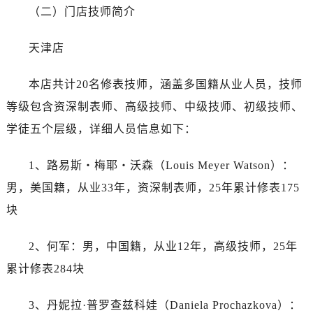
黑龙江省伊春市伊美区通河路帝舵售后服务中心（需提前预约）
（二）门店技师简介
吉林省白城市洮北区明仁南街帝舵售后服务中心（需提前预约）
吉林省白山市浑江区浑江大街帝舵售后服务中心（需提前预约）
天津店
吉林省吉林市船营区河南街帝舵售后服务中心（需提前预约）
吉林省辽源市龙山区人民大街帝舵售后服务中心（需提前预约）
本店共计20名修表技师，涵盖多国籍从业人员，技师
吉林省梅河口市新华街道梅河大街帝舵售后服务中心（需提前预约）
等级包含资深制表师、高级技师、中级技师、初级技师、
吉林省四平市铁东区紫气大路与南九经街交汇处帝舵售后服务中心（需提前预约）
学徒五个层级，详细人员信息如下：
吉林省松原市宁江区五环大街帝舵售后服务中心（需提前预约）
吉林省通化市东昌区环通乡江南大街帝舵售后服务中心（需提前预约）
1、路易斯・梅耶・沃森（Louis Meyer Watson）：
吉林省延边市延吉市解放路帝舵售后服务中心（需提前预约）
男，美国籍，从业33年，资深制表师，25年累计修表175
辽宁省鞍山市铁东区站前街帝舵售后服务中心（需提前预约）
块
辽宁省本溪市平山区胜利路帝舵售后服务中心（需提前预约）
辽宁省朝阳市双塔区新华路帝舵售后服务中心（需提前预约）
2、何军：男，中国籍，从业12年，高级技师，25年
辽宁省丹东市振兴区七经街帝舵售后服务中心（需提前预约）
累计修表284块
辽宁省抚顺市新抚区东一路帝舵售后服务中心（需提前预约）
辽宁省阜新市海州区解放大街帝舵售后服务中心（需提前预约）
3、丹妮拉·普罗查兹科娃（Daniela Prochazkova）：