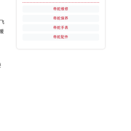
帝舵维修
帝舵保养
飞
帝舵手表
暖
帝舵配件
要