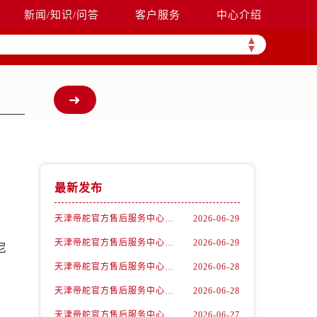
新闻/知识/问答
客户服务
中心介绍
▲
▼
最新发布
天津帝舵官方售后服务中心｜全新电话和网点地址权威信息公示（2026年7月最新）
2026-06-29
天津帝舵官方售后服务中心｜全新地址及售后电话权威信息公示（2026年7月最新）
2026-06-29
尼
天津帝舵官方售后服务中心｜服务热线与详细地址权威信息公示（2026年7月最新）
2026-06-28
，
天津帝舵官方售后服务中心｜服务热线及具体地址权威信息公示（2026年7月最新）
2026-06-28
天津帝舵官方售后服务中心｜详细网点地址与电话权威信息公示（2026年7月最新）
2026-06-27