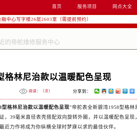
首页
服务项目
网点大全
国际中心写字楼D座11层1102室（需提前预约）
融中心写字楼26层2603室（需提前预约）
2座37层3705室（需提前预约）
际广场写字楼8层806室（需提前预约）
南京中心写字楼22层C1-1室（需提前预约）
中心写字楼5号楼10层1008室（需提前预约）
FC国际金融中心写字楼35层3508室（需提前预约）
楼1号楼18层1803室（需提前预约）
8型格林尼治款以温暖配色呈现
字楼1号楼16层1604室（需提前预约）
务中心东塔写字楼（华润万象城）17层1706室（需提前预约）
阅读：（
次）
分享到：
场办公楼20层2009室（需提前预约）
写字楼A座5层503-5室（需提前预约）
58型格林尼治款以温暖配色呈现
”帝舵表全新碧湾1958型格林
广场写字楼4号楼22层2209室（需提前预约）
证，39毫米直径表壳搭配双向旋转外圈，并以温暖配色呈现
际中心写字楼8层805室（需提前预约）
最近力作将成为你纵横全球时梦寐以求的最佳伙伴。
易中心写字楼A座13层1304室（需提前预约）
绿地双子塔（中央广场）A1座办公楼14层07室（需提前预约）