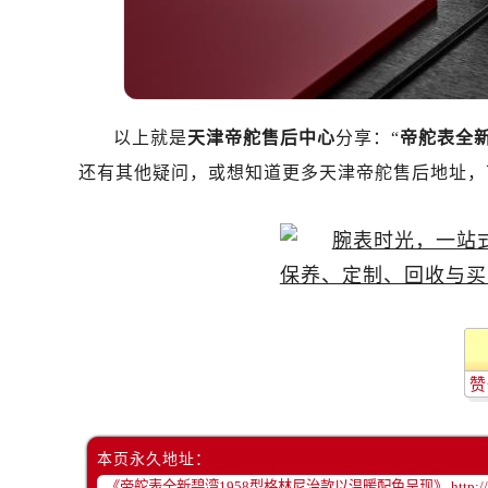
辽宁省阜新市海州区解放大街帝舵售
辽宁省葫芦岛市连山区中央路帝舵售
辽宁省锦州市古塔区中央大街帝舵售
辽宁省辽阳市白塔区新运大街帝舵售
以上就是
天津帝舵售后中心
分享：“
帝舵表全新
辽宁省盘锦市兴隆台区石油大街帝舵
还有其他疑问，或想知道更多天津帝舵售后地址，
辽宁省铁岭市银州区南马路帝舵售后
辽宁省营口市站前区市府路与渤海大
辽宁省沈阳市沈河区中街路137号亨
辽宁省沈阳市沈河区中街路83号亨
北京市朝阳区建国门外大街甲6号华熙
北京市东城区东长安街1号王府井东方
河北省保定市竞秀区朝阳北大街北国
赞
内蒙古自治区阿拉善盟市左旗土尔扈
内蒙古自治区巴彦淖尔市临河区新华
内蒙古自治区包头市青山区幸福路甲
本页永久地址：
内蒙古自治区赤峰市红山区哈达街帝