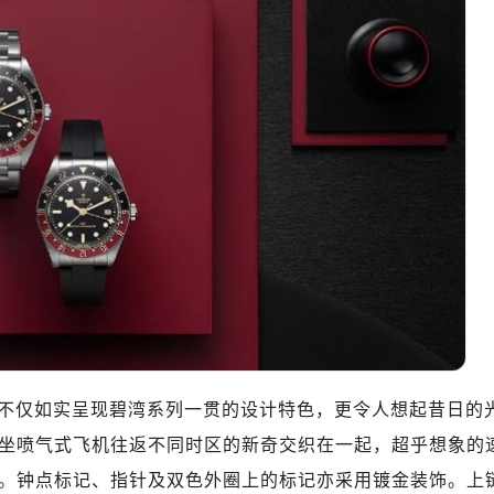
心写字楼B座13层07室（需提前预约）
安国际中心E座6楼10室（需提前预约）
B座17层1707室（需提前预约）
写字楼A座10层1002室（需提前预约）
心东1幢20楼2002室（需提前预约）
街70号华润万象城写字楼（鄂尔多斯大厦）23层2326室（需
州中心写字楼21层2102室（需提前预约）
舵售后服务中心（需提前预约）
后服务中心（需提前预约）
后服务中心（需提前预约）
后服务中心（需提前预约）
售后服务中心（需提前预约）
售后服务中心（需提前预约）
，不仅如实呈现碧湾系列一贯的设计特色，更令人想起昔日的
售后服务中心（需提前预约）
坐喷气式飞机往返不同时区的新奇交织在一起，超乎想象的
舵售后服务中心（需提前预约）
。钟点标记、指针及双色外圈上的标记亦采用镀金装饰。上
舵售后服务中心（需提前预约）