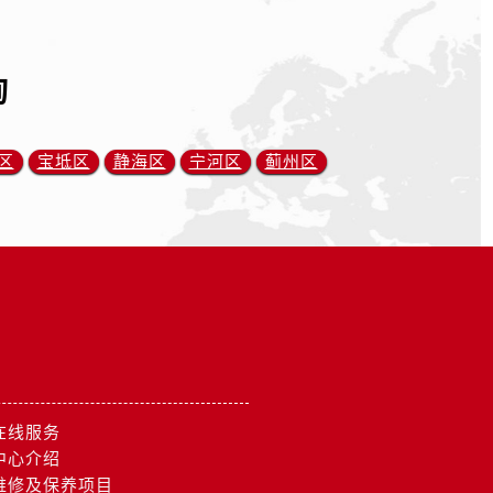
）
询
区
宝坻区
静海区
宁河区
蓟州区
在线服务
中心介绍
维修及保养项目