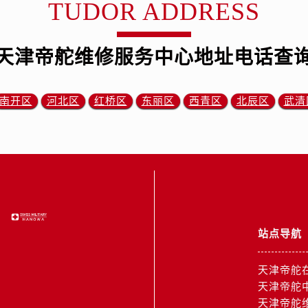
TUDOR ADDRESS
后服务中心（需提前预约）
15号亨得利名表维修授权店3楼帝舵售后服务中心（需提前预约
天津帝舵维修服务中心地址电话查
融中心26层2603室帝舵售后服务中心（需提前预约）
服务中心（需提前预约）
服务中心（需提前预约）
南开区
河北区
红桥区
东丽区
西青区
北辰区
武清
后服务中心（需提前预约）
服务中心（需提前预约）
后服务中心（需提前预约）
后服务中心（需提前预约）
服务中心（需提前预约）
售后服务中心（需提前预约）
后服务中心（需提前预约）
站点导航
后服务中心（需提前预约）
售后服务中心（需提前预约）
天津帝舵
天津帝舵
后服务中心（需提前预约）
天津帝舵
后服务中心（需提前预约）