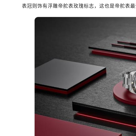
表冠则饰有浮雕帝舵表玫瑰标志，这也是帝舵表最
黑龙江省绥化市北林区新华街与康庄
黑龙江省伊春市伊美区通河路帝舵售
吉林省白城市洮北区明仁南街帝舵售
吉林省白山市浑江区浑江大街帝舵售
吉林省吉林市船营区河南街帝舵售后
吉林省辽源市龙山区人民大街帝舵售
吉林省梅河口市新华街道梅河大街帝
吉林省四平市铁东区紫气大路与南九
吉林省松原市宁江区五环大街帝舵售
吉林省通化市东昌区环通乡江南大街
吉林省延边市延吉市解放路帝舵售后
辽宁省鞍山市铁东区站前街帝舵售后
辽宁省本溪市平山区胜利路帝舵售后
辽宁省朝阳市双塔区新华路帝舵售后
辽宁省丹东市振兴区七经街帝舵售后
辽宁省抚顺市新抚区东一路帝舵售后