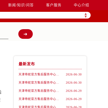
新闻/知识/问答
客户服务
中心介绍
▲
▼
最新发布
天津帝舵官方售后服务中心｜最新地址与客服电话权威信息公示（2026年7月最新）
2026-06-30
天津帝舵官方售后服务中心｜地址与24小时服务电话权威信息公示（2026年7月最新）
2026-06-30
天津帝舵官方售后服务中心｜全新电话和网点地址权威信息公示（2026年7月最新）
2026-06-29
后
天津帝舵官方售后服务中心｜全新地址及售后电话权威信息公示（2026年7月最新）
2026-06-29
服
天津帝舵官方售后服务中心｜服务热线与详细地址权威信息公示（2026年7月最新）
2026-06-28