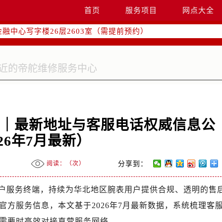
字楼W3座6层602室（需提前预约）
首页
服务项目
网点大全
国际中心写字楼D座11层1102室（需提前预约）
融中心写字楼26层2603室（需提前预约）
2座37层3705室（需提前预约）
际广场写字楼8层806室（需提前预约）
南京中心写字楼22层C1-1室（需提前预约）
中心写字楼5号楼10层1008室（需提前预约）
FC国际金融中心写字楼35层3508室（需提前预约）
楼1号楼18层1803室（需提前预约）
心｜最新地址与客服电话权威信息公
字楼1号楼16层1604室（需提前预约）
26年7月最新）
务中心东塔写字楼（华润万象城）17层1706室（需提前预约）
场办公楼20层2009室（需提前预约）
阅读：（
次）
分享到：
写字楼A座5层503-5室（需提前预约）
广场写字楼4号楼22层2209室（需提前预约）
户服务终端，持续为华北地区腕表用户提供合规、透明的售
际中心写字楼8层805室（需提前预约）
方服务信息，本文基于2026年7月最新数据，系统梳理客
易中心写字楼A座13层1304室（需提前预约）
需要时高效对接直营服务网络。