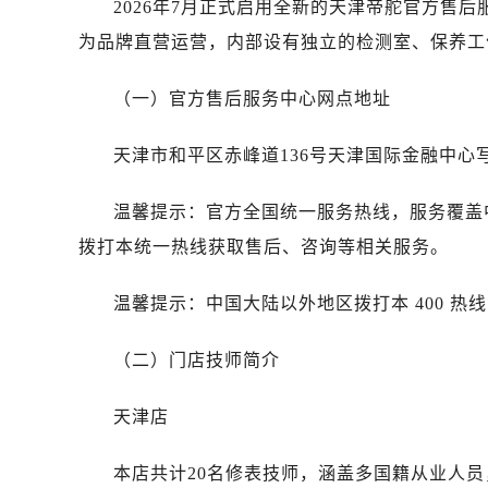
2026年7月正式启用全新的天津帝舵官方售
黑龙江省双鸭山市尖山区新兴大街帝
黑龙江省绥化市北林区新华街与康庄
为品牌直营运营，内部设有独立的检测室、保养工
黑龙江省伊春市伊美区通河路帝舵售
（一）官方售后服务中心网点地址
吉林省白城市洮北区明仁南街帝舵售
吉林省白山市浑江区浑江大街帝舵售
天津市和平区赤峰道136号天津国际金融中心写
吉林省吉林市船营区河南街帝舵售后
吉林省辽源市龙山区人民大街帝舵售
温馨提示：官方全国统一服务热线，服务覆盖
吉林省梅河口市新华街道梅河大街帝
拨打本统一热线获取售后、咨询等相关服务。
吉林省四平市铁东区紫气大路与南九
吉林省松原市宁江区五环大街帝舵售
温馨提示：中国大陆以外地区拨打本 400 热线
吉林省通化市东昌区环通乡江南大街
吉林省延边市延吉市解放路帝舵售后
（二）门店技师简介
辽宁省鞍山市铁东区站前街帝舵售后
辽宁省本溪市平山区胜利路帝舵售后
天津店
辽宁省朝阳市双塔区新华路帝舵售后
辽宁省丹东市振兴区七经街帝舵售后
本店共计20名修表技师，涵盖多国籍从业人