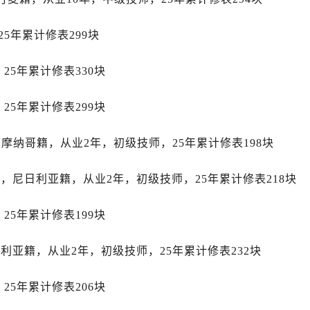
舵售后服务中心（需提前预约）
霍洛街帝舵售后服务中心（需提前预约）
5年累计修表299块
央街帝舵售后服务中心（需提前预约）
街帝舵售后服务中心（需提前预约）
25年累计修表330块
路帝舵售后服务中心（需提前预约）
大街帝舵售后服务中心（需提前预约）
25年累计修表299块
市光明街与额尔敦路交叉口帝舵售后服务中心（需提前预约）
安大街帝舵售后服务中心（需提前预约）
）：女，摩纳哥籍，从业2年，初级技师，25年累计修表198块
服务中心（需提前预约）
o）：男，尼日利亚籍，从业2年，初级技师，25年累计修表218块
务中心（需提前预约）
服务中心（需提前预约）
25年累计修表199块
服务中心（需提前预约）
街交叉口帝舵售后服务中心（需提前预约）
男，澳大利亚籍，从业2年，初级技师，25年累计修表232块
街交汇处帝舵售后服务中心（需提前预约）
南路交叉口帝舵售后服务中心（需提前预约）
25年累计修表206块
道交叉口帝舵售后服务中心（需提前预约）