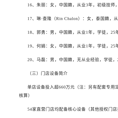
山西省运城市盐湖区河东街帝舵售后
16、朱丽：女，中国籍，从业3年，初级技师，
山西省长治市潞州区英雄中路帝舵售
山西省太原市迎泽区迎泽街道解放路
17、琳·查隆（Rin Chalon）：女，泰国籍
天津市和平区赤峰道136号天津国际金
安徽省安庆市迎江区人民路帝舵售后
18、郭勇：男，中国籍，从业1年，学徒，25年
安徽省蚌埠市蚌山区淮河路帝舵售后
19、何娟：女，中国籍，从业1年，学徒，25
安徽省亳州市谯城区魏武大道帝舵售
安徽省池州市贵池区长江路帝舵售后
20、马磊：男，中国籍，无从业经验，学徒，2
安徽省滁州市琅琊区南谯北路帝舵售
安徽省阜阳市颍州区颍州北路帝舵售
（三）门店设备简介
安徽省淮北市相山区淮海路帝舵售后
安徽省淮南市田家庵区国庆中路帝舵
单店设备投入超660万元（注：另有配套专
安徽省黄山市屯溪区黄山西路帝舵售
核算）
安徽省六安市金安区解放中路帝舵售
安徽省马鞍山市雨山区湖南西路帝舵
54家直营门店均配备核心设备（其他授权门
安徽省宿州市埇桥区人民中路帝舵售