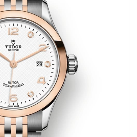
10层1015室（需提前预约）
心T2座写字楼29层03室（需提前预约）
厦7层G室（需提前预约）
心C座12层1205室（需提前预约）
中心T1写字楼9层907室（需提前预约）
写字楼1座11层1104室（需提前预约）
楼16层1603室（需提前预约）
中心办公楼C座22层08室（需提前预约）
大厦38层09室（需提前预约）
楼1224室（需提前预约）
大厦B座12楼03室（需提前预约）
心写字楼A座7楼709室（需提前预约）
2层04室（需提前预约）
心A座907室（需提前预约）
A座(旺进大厦)18层09室（需提前预约）
国际金融中心14楼14D（需提前预约）