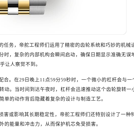
广场写字楼10层06室（需提前预约）
心写字楼B座13层07室（需提前预约）
安国际中心E座6楼10室（需提前预约）
B座17层1707室（需提前预约）
写字楼A座10层1002室（需提前预约）
心东1幢20楼2002室（需提前预约）
的任务，帝舵工程师们运用了精密的齿轮系统和巧妙的机械
舵售后服务中心（需提前预约）
0:00分时，复杂的内部机构会瞬间启动，确保日期显示准确无误
后服务中心（需提前预约）
几乎让人察觉不到。
后服务中心（需提前预约）
后服务中心（需提前预约）
合。在29日晚上11点59分59秒时，一个微小的杠杆会与一
售后服务中心（需提前预约）
转动。当时间到达午夜时，杠杆会迅速推动这个齿轮旋转一
售后服务中心（需提前预约）
简单的动作背后隐藏着复杂的设计与制造工艺。
售后服务中心（需提前预约）
舵售后服务中心（需提前预约）
损害或影响其长期稳定性，帝舵工程师们还特别设计了一种
舵售后服务中心（需提前预约）
外的能量和冲击力，从而保护机芯免受损害。
路交叉口帝舵售后服务中心（需提前预约）