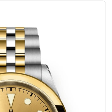
际中心写字楼8层805室（需提前预约）
易中心写字楼A座13层1304室（需提前预约）
绿地双子塔（中央广场）A1座办公楼14层07室（需提前预约）
心写字楼（万象城）15层1508室（需提前预约）
际中心写字楼A塔7层704室（需提前预约）
世界贸易中心大厦南塔写字楼15层07室（需提前预约）
厦写字楼17层1701室（需提前预约）
厦写字楼1座30层05室（需提前预约）
字楼B座11层1104室（需提前预约）
心写字楼24层2406B室（需提前预约）
代广场写字楼9层902室（需提前预约）
号世茂环球金融中心写字楼（芙蓉广场）10层13室（需提前预约
楼29层2905室（需提前预约）
表服务中心（品牌授权店）3层整层（需提前预约）
表服务中心（品牌授权店）1层整层（需提前预约）
表服务中心（品牌授权店）1层整层（需提前预约）