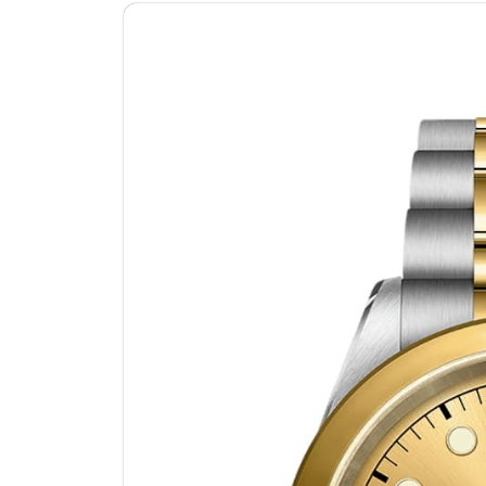
绍兴市越城区胜利东路379号世茂天
嘉兴市南湖区广益路705号嘉兴世界贸
南昌市红谷滩新区红谷中大道998号
济南市历下区经十路11111号华润中
广州市天河区天河路230号万菱汇国
广州市越秀区环市东路371-375号
深圳市罗湖区深南东路5001号华润大
惠州市惠城区江北文昌一路7号华贸大
厦门市思明区湖滨东路95号华润大厦写
成都市锦江区人民东路6号SAC东原中
重庆市江北区观音桥步行街2号融恒时
长沙市芙蓉区定王台街道建湘路393
郑州市二七区铭功路10号华润大厦写字
太原市迎泽区解放路15号亨得利名
沈阳市沈河区中街路137号亨得利名
沈阳市沈河区中街路83号亨得利名