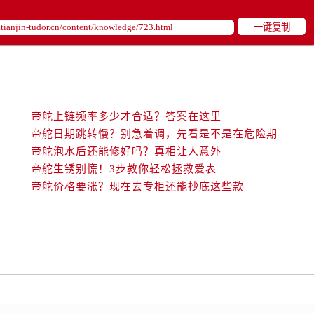
后服务中心（需提前预约）
后服务中心（需提前预约）
一键复制
后服务中心（需提前预约）
售后服务中心（需提前预约）
服务中心（需提前预约）
街交叉口帝舵售后服务中心（需提前预约）
帝舵上链频率多少才合适？答案在这里
得利名表维修授权店1楼帝舵售后服务中心（需提前预约）
帝舵日期跳转慢？别急着调，先看是不是在危险期
得利名表维修授权店1楼帝舵售后服务中心（需提前预约）
帝舵泡水后还能修好吗？真相让人意外
国际中心D座11层1102室帝舵售后服务中心（需提前预约）
帝舵生锈别慌！3步教你轻松拯救爱表
广场W3座6层602室帝舵售后服务中心（需提前预约）
帝舵价格要涨？现在去专柜还能抄底这些款
先天下帝舵售后服务中心（需提前预约）
特大街帝舵售后服务中心（需提前预约）
街帝舵售后服务中心（需提前预约）
3号王府井百货名表维修帝舵售后服务中心（需提前预约）
舵售后服务中心（需提前预约）
霍洛街帝舵售后服务中心（需提前预约）