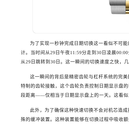
昆明市盘龙区北京路928号同德昆明
石家庄市长安区中山东路39号勒泰中
西安市碑林区南关正街88号华侨城长
海口市龙华区金贸东路5号海口华润大厦
唐山市路南区新华东道100号万达广场
台州市椒江区东海大道1800号腾达中
为了实现一秒钟完成日期切换这一看似不可能
黑龙江省大庆市萨尔图区会战大街帝
计。当时间从29日午夜11:59分走到30日凌晨0
黑龙江省鹤岗市向阳区红军路帝舵售
从29日跳转到30日。这一瞬间的切换速度之快，
黑龙江省黑河市爱辉区中央街帝舵售
黑龙江省鸡西市鸡冠区红军路帝舵售
这一瞬间的背后是精密齿轮与杠杆系统的完美配
黑龙江省佳木斯市向阳区长安路帝舵
特制的齿轮接触，这个齿轮负责控制日期显示盘的
黑龙江省牡丹江市东安区太平路帝舵
段距离——仅相当于日期显示盘上的一天。这看似
黑龙江省七台河市桃山区大同街帝舵
黑龙江省齐齐哈尔市龙沙区龙华路帝
此外，为了确保这种快速切换不会对机芯造成
黑龙江省双鸭山市尖山区新兴大街帝
殊的缓冲装置。这种装置能够在切换过程中吸收额
黑龙江省绥化市北林区新华街与康庄