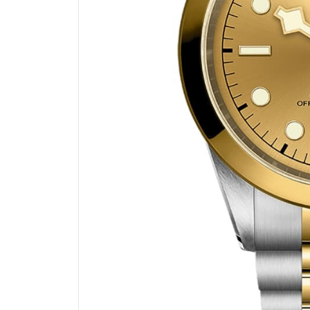
乌鲁木齐市天山区红山路26号时代广场
温州市鹿城区锦绣路1067号置信广场
大连市中山区人民路15号国际金融大
佛山市禅城区季华五路57号万科金融中
东莞市东城街道鸿福东路1号民盈国贸
无锡市梁溪区人民中路139号恒隆广场
南通市崇川区工农路57号圆融广场写字
苏州市苏州工业园区星港街199号苏州
武汉市江汉区解放大道686号世界贸易
南宁市青秀区金湖路59号地王大厦12
合肥市蜀山区潜山路111号万象城华润
泉州市丰泽区宝洲路729号浦西万达中
青岛市南区山东路6号华润大厦B座2
烟台市芝罘区胜利路139号万达金融中
长春市朝阳区西安大路727号中银大厦
贵阳市南明区都司高架桥路33号亨特