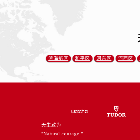
内蒙古自治区呼伦贝尔市海拉尔区中
内蒙古自治区通辽市科尔沁区明仁大
内蒙古自治区乌海市海勃湾区人民南
内蒙古自治区乌兰察布市集宁区恩和
内蒙古自治区锡林郭勒盟市锡林浩特
内蒙古自治区兴安盟市乌兰浩特市兴
山西省大同市平城区迎宾街帝舵售后
滨海新区
和平区
河东区
河西区
山西省晋城市城区黄华街帝舵售后服
山西省晋中市榆次区顺城街帝舵售后
山西省临汾市尧都区解放路帝舵售后
山西省吕梁市离石区永宁中路与建设
山西省朔州市朔城区怡西路与鄯阳西
山西省忻州市忻府区和平东街与七一
山西省阳泉市郊区平阳东街与新城大
山西省运城市盐湖区河东街帝舵售后
天生敢为
山西省长治市潞州区英雄中路帝舵售
"Natural courage.”