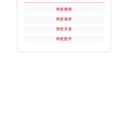
帝舵维修
帝舵保养
帝舵手表
帝舵配件