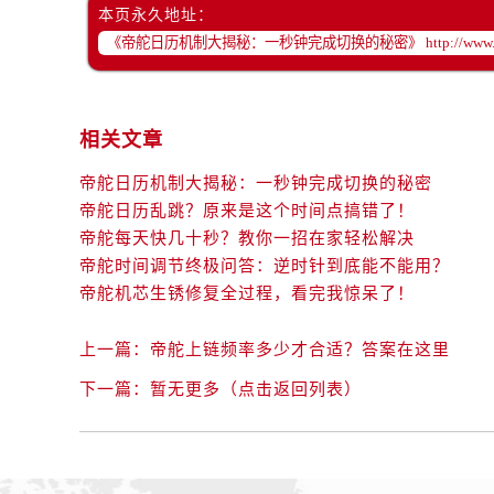
辽宁省葫芦岛市连山区中央路帝舵售
本页永久地址：
辽宁省锦州市古塔区中央大街帝舵售
辽宁省辽阳市白塔区新运大街帝舵售
辽宁省盘锦市兴隆台区石油大街帝舵
辽宁省铁岭市银州区南马路帝舵售后
相关文章
辽宁省营口市站前区市府路与渤海大
帝舵日历机制大揭秘：一秒钟完成切换的秘密
辽宁省沈阳市沈河区中街路137号亨
帝舵日历乱跳？原来是这个时间点搞错了！
辽宁省沈阳市沈河区中街路83号亨
帝舵每天快几十秒？教你一招在家轻松解决
北京市朝阳区建国门外大街甲6号华熙
帝舵时间调节终极问答：逆时针到底能不能用？
北京市东城区东长安街1号王府井东方
帝舵机芯生锈修复全过程，看完我惊呆了！
河北省保定市竞秀区朝阳北大街北国
内蒙古自治区阿拉善盟市左旗土尔扈
上一篇：
帝舵上链频率多少才合适？答案在这里
内蒙古自治区巴彦淖尔市临河区新华
下一篇：
暂无更多（点击返回列表）
内蒙古自治区包头市青山区幸福路甲
内蒙古自治区赤峰市红山区哈达街帝
内蒙古自治区鄂尔多斯市东胜区伊金