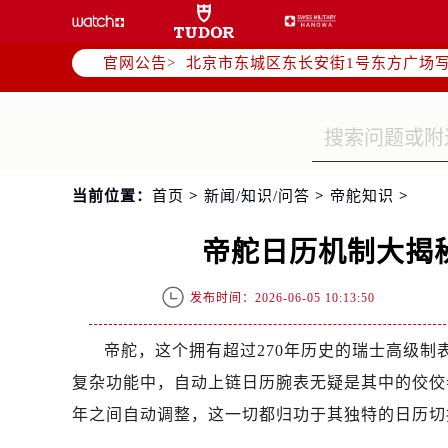
2026年6月帝舵全国官方售后客户服务热线
2026年6月帝舵售后服务中心最新网
官网公告>
北京市东城区东长安街1号东方广场写
北京市朝阳区建国门外大街甲6号华熙
天津市和平区赤峰道136号天津国际金
上海市徐汇区虹桥路3号港汇中心写字楼
上海市黄浦区南京东路299号宏伊国
当前位置：
首页
>
新闻/知识/问答
>
帝舵知识
>
南京市秦淮区中山南路1号（新街口）
常州市新北区龙锦路1590号现代传媒
帝舵日历机制大揭
徐州市鼓楼区淮海东路29号苏宁广场I
扬州市邗江区国展路29号星耀天地写字
发布时间：2026-06-05 10:13:50
盐城市盐都区世纪大道5号盐城金融城写
泰州市海陵区永定东路399号置地商
帝舵，这个拥有超过270年历史的瑞士高级
宁波市江北区大闸南路500号来福士广
复杂功能中，自动上链日历腕表无疑是其中的佼佼
杭州市上城区钱江路1366号华润大厦
年之间自动调整，这一切都归功于其独特的日历切
金华市金东区东市南街777号金华万达