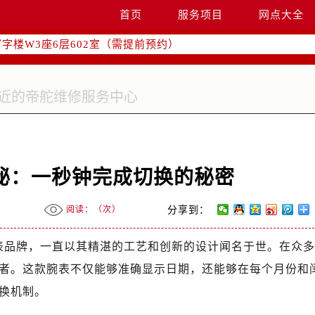
：400-801-5381
首页
服务项目
网点大全
点地址：
字楼W3座6层602室（需提前预约）
国际中心写字楼D座11层1102室（需提前预约）
融中心写字楼26层2603室（需提前预约）
2座37层3705室（需提前预约）
际广场写字楼8层806室（需提前预约）
南京中心写字楼22层C1-1室（需提前预约）
中心写字楼5号楼10层1008室（需提前预约）
秘：一秒钟完成切换的秘密
FC国际金融中心写字楼35层3508室（需提前预约）
楼1号楼18层1803室（需提前预约）
阅读：（
次）
分享到：
字楼1号楼16层1604室（需提前预约）
务中心东塔写字楼（华润万象城）17层1706室（需提前预约）
制表品牌，一直以其精湛的工艺和创新的设计闻名于世。在众多
场办公楼20层2009室（需提前预约）
者。这款腕表不仅能够准确显示日期，还能够在每个月份和
写字楼A座5层503-5室（需提前预约）
换机制。
广场写字楼4号楼22层2209室（需提前预约）