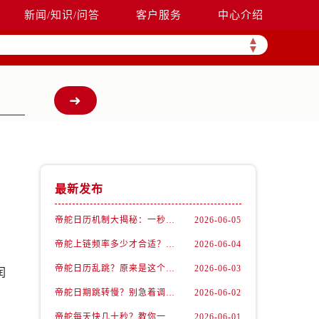
新闻/知识/问答
客户服务
中心介绍
▲
▼
最新发布
帝舵日历机制大揭秘：一秒钟完成切换的秘密
2026-06-05
帝舵上链频率多少才合适？答案在这里
2026-06-04
帝舵日历乱跳？原来是这个时间点搞错了！
2026-06-03
闰
帝舵日期跳转慢？别急着调，先看是不是在危险期
2026-06-02
帝舵每天快几十秒？教你一招在家轻松解决
2026-06-01