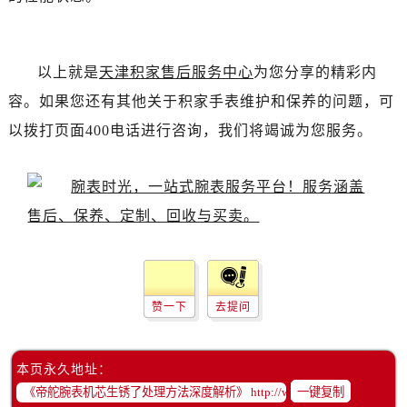
吉林省白城市洮北区明仁南街帝舵售后服务中心（需提前预约）
吉林省白山市浑江区浑江大街帝舵售后服务中心（需提前预约）
吉林省吉林市船营区河南街帝舵售后服务中心（需提前预约）
以上就是
天津积家售后服务中心
为您分享的精彩内
吉林省辽源市龙山区人民大街帝舵售后服务中心（需提前预约）
容。如果您还有其他关于积家手表维护和保养的问题，可
吉林省梅河口市新华街道梅河大街帝舵售后服务中心（需提前预约）
以拨打页面400电话进行咨询，我们将竭诚为您服务。
吉林省四平市铁东区紫气大路与南九经街交汇处帝舵售后服务中心（需提前预约）
吉林省松原市宁江区五环大街帝舵售后服务中心（需提前预约）
吉林省通化市东昌区环通乡江南大街帝舵售后服务中心（需提前预约）
吉林省延边市延吉市解放路帝舵售后服务中心（需提前预约）
辽宁省鞍山市铁东区站前街帝舵售后服务中心（需提前预约）
辽宁省本溪市平山区胜利路帝舵售后服务中心（需提前预约）
辽宁省朝阳市双塔区新华路帝舵售后服务中心（需提前预约）
赞一下
去提问
辽宁省丹东市振兴区七经街帝舵售后服务中心（需提前预约）
辽宁省抚顺市新抚区东一路帝舵售后服务中心（需提前预约）
辽宁省阜新市海州区解放大街帝舵售后服务中心（需提前预约）
本页永久地址：
辽宁省葫芦岛市连山区中央路帝舵售后服务中心（需提前预约）
一键复制