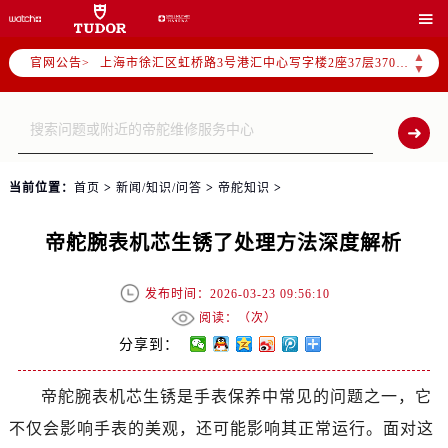
北京市朝阳区建国门外大街甲6号华熙国际中心写字楼D座11层1102室（需提前预约）

天津市和平区赤峰道136号天津国际金融中心写字楼26层2603室（需提前预约）
▲
官网公告>
上海市徐汇区虹桥路3号港汇中心写字楼2座37层3705室（需提前预约）
▼
上海市黄浦区南京东路299号宏伊国际广场写字楼8层806室（需提前预约）
南京市秦淮区中山南路1号（新街口）南京中心写字楼22层C1-1室（需提前预约）
常州市新北区龙锦路1590号现代传媒中心写字楼5号楼10层1008室（需提前预约）
徐州市鼓楼区淮海东路29号苏宁广场IFC国际金融中心写字楼35层3508室（需提前预约）
当前位置：
首页
>
新闻/知识/问答
>
帝舵知识
>
扬州市邗江区国展路29号星耀天地写字楼1号楼18层1803室（需提前预约）
盐城市盐都区世纪大道5号盐城金融城写字楼1号楼16层1604室（需提前预约）
帝舵腕表机芯生锈了处理方法深度解析
泰州市海陵区永定东路399号置地商务中心东塔写字楼（华润万象城）17层1706室（需提前预约）
宁波市江北区大闸南路500号来福士广场办公楼20层2009室（需提前预约）
发布时间：2026-03-23 09:56:10
杭州市上城区钱江路1366号华润大厦写字楼A座5层503-5室（需提前预约）
阅读：（
次）
金华市金东区东市南街777号金华万达广场写字楼4号楼22层2209室（需提前预约）
分享到：
绍兴市越城区胜利东路379号世茂天际中心写字楼8层805室（需提前预约）
帝舵腕表机芯生锈是手表保养中常见的问题之一，它
嘉兴市南湖区广益路705号嘉兴世界贸易中心写字楼A座13层1304室（需提前预约）
不仅会影响手表的美观，还可能影响其正常运行。面对这
南昌市红谷滩新区红谷中大道998号绿地双子塔（中央广场）A1座办公楼14层07室（需提前预约）