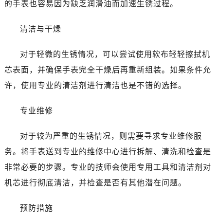
的手表也容易因为缺乏润滑油而加速生锈过程。
哈尔滨市南岗区东大直街146号上和置地广场金座12层1214室（需提前预约）
大连市中山区人民路15号国际金融大厦7层G室（需提前预约）
清洁与干燥
佛山市禅城区季华五路57号万科金融中心C座12层1205室（需提前预约）
东莞市东城街道鸿福东路1号民盈国贸中心T1写字楼9层907室（需提前预约）
对于轻微的生锈情况，可以尝试使用软布轻轻擦拭机
无锡市梁溪区人民中路139号恒隆广场写字楼1座11层1104室（需提前预约）
芯表面，并确保手表完全干燥后再重新组装。如果条件允
南通市崇川区工农路57号圆融广场写字楼16层1603室（需提前预约）
许，使用专业的清洁剂进行清洁也是不错的选择。
苏州市苏州工业园区星港街199号苏州中心办公楼C座22层08室（需提前预约）
武汉市江汉区解放大道686号世界贸易大厦38层09室（需提前预约）
专业维修
南宁市青秀区金湖路59号地王大厦12楼1224室（需提前预约）
合肥市蜀山区潜山路111号万象城华润大厦B座12楼03室（需提前预约）
对于较为严重的生锈情况，则需要寻求专业维修服
泉州市丰泽区宝洲路729号浦西万达中心写字楼A座7楼709室（需提前预约）
务。将手表送到专业的维修中心进行拆解、清洗和检查是
青岛市南区山东路6号华润大厦B座22层04室（需提前预约）
非常必要的步骤。专业的技师会使用专用工具和清洁剂对
烟台市芝罘区胜利路139号万达金融中心A座907室（需提前预约）
长春市朝阳区西安大路727号中银大厦A座(旺进大厦)18层09室（需提前预约）
机芯进行彻底清洁，并检查是否有其他潜在问题。
贵阳市南明区都司高架桥路33号亨特国际金融中心14楼14D（需提前预约）
预防措施
昆明市盘龙区北京路928号同德昆明广场写字楼10层06室（需提前预约）