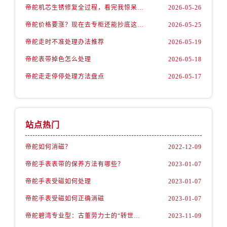
内蒙古自治区通辽市科尔沁区明仁大街帝舵售后服务中心（需提前预约）
帝舵机芯生锈修复全过程，看完我惊呆了！
2026-05-26
内蒙古自治区乌海市海勃湾区人民南路帝舵售后服务中心（需提前预约）
帝舵价格要涨？现在去专柜还能抄底这些款
2026-05-25
内蒙古自治区乌兰察布市集宁区恩和大街帝舵售后服务中心（需提前预约）
帝舵走时不准处理办法推荐
2026-05-19
内蒙古自治区锡林郭勒盟市锡林浩特市光明街与额尔敦路交叉口帝舵售后服务中心（需提前预约）
帝舵表带掉色怎么处理
2026-05-18
内蒙古自治区兴安盟市乌兰浩特市兴安大街帝舵售后服务中心（需提前预约）
山西省大同市平城区迎宾街帝舵售后服务中心（需提前预约）
帝舵走走停停处理方法盘点
2026-05-17
山西省晋城市城区黄华街帝舵售后服务中心（需提前预约）
山西省晋中市榆次区顺城街帝舵售后服务中心（需提前预约）
山西省临汾市尧都区解放路帝舵售后服务中心（需提前预约）
站点热门
山西省吕梁市离石区永宁中路与建设街交叉口帝舵售后服务中心（需提前预约）
山西省朔州市朔城区怡西路与鄯阳西街交汇处帝舵售后服务中心（需提前预约）
帝舵如何消磁？
2022-12-09
山西省忻州市忻府区和平东街与七一南路交叉口帝舵售后服务中心（需提前预约）
帝舵手表表带的保养方法有哪些？
2023-01-07
山西省阳泉市郊区平阳东街与新城大道交叉口帝舵售后服务中心（需提前预约）
帝舵手表受磁如何处理
2023-01-07
山西省运城市盐湖区河东街帝舵售后服务中心（需提前预约）
帝舵手表受磁如何正确消磁
2023-01-07
山西省长治市潞州区英雄中路帝舵售后服务中心（需提前预约）
帝舵碧湾专业型：古董劳力士的“转世重生”
2023-11-09
山西省太原市迎泽区迎泽街道解放路15号亨得利名表维修授权店3楼帝舵售后服务中心（需提前预约）