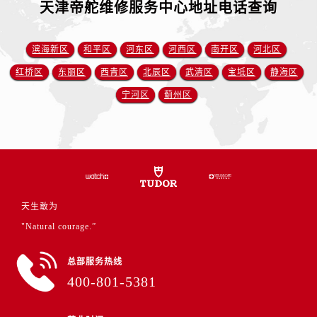
天津帝舵维修服务中心地址电话查询
福建省龙岩市新罗区九一南路帝舵售后服务中心（需提前预约）
福建省南平市建阳区人民西路帝舵售后服务中心（需提前预约）
福建省宁德市蕉城区天湖东路帝舵售后服务中心（需提前预约）
滨海新区
和平区
河东区
河西区
南开区
河北区
福建省莆田市城厢区霞林街道荔华东大道帝舵售后服务中心（需提前预约）
红桥区
东丽区
西青区
北辰区
武清区
宝坻区
静海区
福建省三明市三元区东乾二路帝舵售后服务中心（需提前预约）
宁河区
蓟州区
福建省漳州市龙文区步港路帝舵售后服务中心（需提前预约）
江苏省常州市新北区龙锦路1590号现代传媒中心5号楼10层1008室帝舵售后服务中心（需提前预约）
江苏省淮安市清江浦区淮海北路帝舵售后服务中心（需提前预约）
江苏省连云港市海州区通灌北路帝舵售后服务中心（需提前预约）
江苏省南京市秦淮区中山南路1号南京中心22层22-C1-C3室帝舵售后服务中心（需提前预约）
江苏省宿迁市宿城区西湖路帝舵售后服务中心（需提前预约）
天生敢为
江苏省泰州市海陵区永定东路399号置地商务中心东塔（华润万象城）17层1706室帝舵售后服务中心（需提前预约）
"Natural courage.”
江苏省徐州市鼓楼区淮海东路29号苏宁广场IFC国际金融中心35层3508室帝舵售后服务中心（需提前预约）
总部服务热线
江苏省盐城市盐都区世纪大道5号盐城金融城写字楼1号楼16层1604室帝舵售后服务中心（需提前预约）
400-801-5381
江苏省扬州市邗江区国展路29号星耀天地写字楼1号楼18层1803室帝舵售后服务中心（需提前预约）
江苏省镇江市京口区中山东路帝舵售后服务中心（需提前预约）