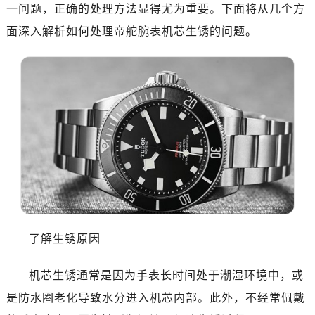
济南市历下区经十路11111号华润中心写字楼（万象城）15层1508室（需提前预约）
一问题，正确的处理方法显得尤为重要。下面将从几个方
广州市天河区天河路230号万菱汇国际中心写字楼A塔7层704室（需提前预约）
面深入解析如何处理帝舵腕表机芯生锈的问题。
广州市越秀区环市东路371-375号世界贸易中心大厦南塔写字楼15层07室（需提前预约）
深圳市罗湖区深南东路5001号华润大厦写字楼17层1701室（需提前预约）
惠州市惠城区江北文昌一路7号华贸大厦写字楼1座30层05室（需提前预约）
厦门市思明区湖滨东路95号华润大厦写字楼B座11层1104室（需提前预约）
福州市晋安区横屿路9号东二环泰禾中心写字楼2号楼5层509室（需提前预约）
成都市锦江区人民东路6号SAC东原中心写字楼24层2406B室（需提前预约）
重庆市江北区观音桥步行街2号融恒时代广场写字楼9层902室（需提前预约）
长沙市芙蓉区定王台街道建湘路393号世茂环球金融中心写字楼（芙蓉广场）10层13室（需提前预约）
郑州市二七区铭功路10号华润大厦写字楼29层2905室（需提前预约）
太原市迎泽区解放路15号亨得利名表服务中心（品牌授权店）3层整层（需提前预约）
了解生锈原因
沈阳市沈河区中街路137号亨得利名表服务中心（品牌授权店）1层整层（需提前预约）
沈阳市沈河区中街路83号亨得利名表服务中心（品牌授权店）1层整层（需提前预约）
机芯生锈通常是因为手表长时间处于潮湿环境中，或
乌鲁木齐市天山区红山路26号时代广场（CCMALL）C座17层17-B（需提前预约）
是防水圈老化导致水分进入机芯内部。此外，不经常佩戴
温州市鹿城区锦绣路1067号置信广场10层1015室（需提前预约）