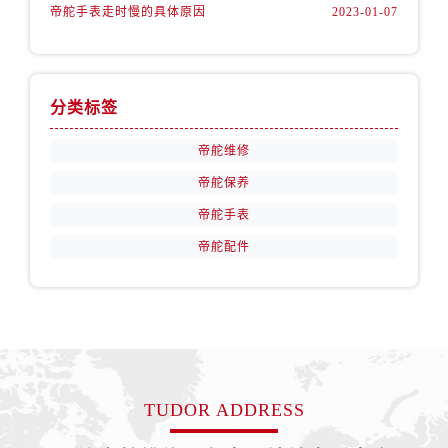
天津市和平区赤峰道136号天津国际金融中心26层2603室帝舵售后服务中心（需提前预约）
帝舵手表走时慢的具体原因
2023-01-07
安徽省安庆市迎江区人民路帝舵售后服务中心（需提前预约）
安徽省蚌埠市蚌山区淮河路帝舵售后服务中心（需提前预约）
安徽省亳州市谯城区魏武大道帝舵售后服务中心（需提前预约）
分类标签
安徽省池州市贵池区长江路帝舵售后服务中心（需提前预约）
安徽省滁州市琅琊区南谯北路帝舵售后服务中心（需提前预约）
帝舵维修
安徽省阜阳市颍州区颍州北路帝舵售后服务中心（需提前预约）
帝舵保养
安徽省淮北市相山区淮海路帝舵售后服务中心（需提前预约）
帝舵手表
安徽省淮南市田家庵区国庆中路帝舵售后服务中心（需提前预约）
帝舵配件
安徽省黄山市屯溪区黄山西路帝舵售后服务中心（需提前预约）
安徽省六安市金安区解放中路帝舵售后服务中心（需提前预约）
安徽省马鞍山市雨山区湖南西路帝舵售后服务中心（需提前预约）
安徽省宿州市埇桥区人民中路帝舵售后服务中心（需提前预约）
安徽省铜陵市铜官区石城大道帝舵售后服务中心（需提前预约）
安徽省芜湖市镜湖区中山路步行街帝舵售后服务中心（需提前预约）
TUDOR ADDRESS
安徽省宣城市宣州区叠嶂西路帝舵售后服务中心（需提前预约）