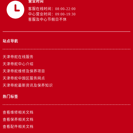
营业时间
江西省抚州市临川区赣东大道帝舵售后服务中心（需提前预约）
客服在线时间：08:00-22:00
江西省赣州市章贡区文清路帝舵售后服务中心（需提前预约）
中心营业时间：09:00-19:30
江西省吉安市吉州区井冈山大道帝舵售后服务中心（需提前预约）
客服及中心节假日不休
江西省景德镇市珠山区珠山中路帝舵售后服务中心（需提前预约）
江西省九江市浔阳区浔阳路帝舵售后服务中心（需提前预约）
站点导航
江西省南昌市红谷滩新区红谷中大道998号绿地双子塔（中央广场）A1座办公楼14层1407室帝舵售后服务中心（需提前预约）
江西省萍乡市安源区萍安北大道与康庄路交叉口帝舵售后服务中心（需提前预约）
天津帝舵在线服务
江西省上饶市信州区滨江西路帝舵售后服务中心（需提前预约）
天津帝舵中心介绍
江西省新余市渝水区北湖西路帝舵售后服务中心（需提前预约）
天津帝舵维修及保养项目
江西省宜春市袁州区中山中路帝舵售后服务中心（需提前预约）
天津帝舵中国区服务网点
江西省鹰潭市月湖区胜利东路帝舵售后服务中心（需提前预约）
天津帝舵最新资讯及保养知识
山东省德州市德城区东风中路帝舵售后服务中心（需提前预约）
热门标签
山东省东营市东营区济南路帝舵售后服务中心（需提前预约）
山东省济南市历下区经十路11111号华润中心写字楼（万象城）15层1508室帝舵售后服务中心（需提前预约）
查看维修相关文档
山东省济宁市任城区太白楼路帝舵售后服务中心（需提前预约）
查看保养相关文档
山东省莱芜市文化南路8号银座商城名表维修一楼名表维修帝舵售后服务中心（需提前预约）
查看配件相关文档