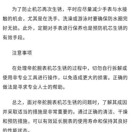
石家庄市长安区中山东路39号勒泰中心写字楼B座13层07室（需提前预约）
为了防止机芯再次生锈，平时应尽量减少手表与水接
西安市碑林区南关正街88号华侨城长安国际中心E座6楼10室（需提前预约）
触的机会，尤其是在洗手、洗澡或游泳时要确保防水圈完
海口市龙华区金贸东路5号海口华润大厦B座17层1707室（需提前预约）
唐山市路南区新华东道100号万达广场写字楼A座10层1002室（需提前预约）
好无损。此外，定期对手表进行保养也是预防机芯生锈的
台州市椒江区东海大道1800号腾达中心东1幢20楼2002室（需提前预约）
有效手段。
黑龙江省大庆市萨尔图区会战大街帝舵售后服务中心（需提前预约）
黑龙江省鹤岗市向阳区红军路帝舵售后服务中心（需提前预约）
注意事项
黑龙江省黑河市爱辉区中央街帝舵售后服务中心（需提前预约）
在处理帝舵腕表机芯生锈的过程中，切勿自行拆解或
黑龙江省鸡西市鸡冠区红军路帝舵售后服务中心（需提前预约）
黑龙江省佳木斯市向阳区长安路帝舵售后服务中心（需提前预约）
使用非专业工具进行操作，以免造成更大的损害。正确的
黑龙江省牡丹江市东安区太平路帝舵售后服务中心（需提前预约）
做法是寻求专业人士的帮助。
黑龙江省七台河市桃山区大同街帝舵售后服务中心（需提前预约）
黑龙江省齐齐哈尔市龙沙区龙华路帝舵售后服务中心（需提前预约）
总之，面对帝舵腕表机芯生锈的问题时，了解其成因
黑龙江省双鸭山市尖山区新兴大街帝舵售后服务中心（需提前预约）
并采取适当的措施是非常重要的。通过正确的清洁、干燥
黑龙江省绥化市北林区新华街与康庄路交叉口帝舵售后服务中心（需提前预约）
和预防措施，可以有效延长腕表的使用寿命和保持其良好
黑龙江省伊春市伊美区通河路帝舵售后服务中心（需提前预约）
的性能状态。