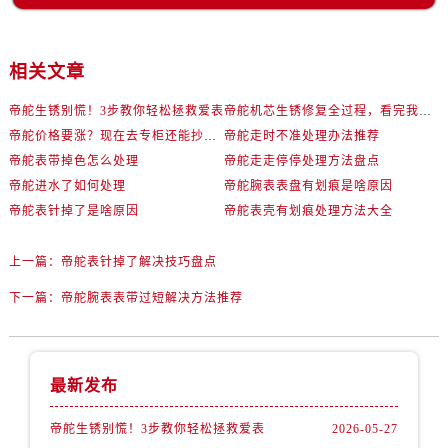
辽宁省锦州市古塔区中央大街帝舵售后服务中心（需提前预约）
辽宁省辽阳市白塔区新运大街帝舵售后服务中心（需提前预约）
辽宁省盘锦市兴隆台区石油大街帝舵售后服务中心（需提前预约）
相关文章
辽宁省铁岭市银州区南马路帝舵售后服务中心（需提前预约）
帝舵生锈别慌！3步教你轻松拯救爱表
帝舵机芯生锈修复全过程，看完我惊呆了！
辽宁省营口市站前区市府路与渤海大街交叉口帝舵售后服务中心（需提前预约）
帝舵价格要涨？现在去专柜还能抄底这些款
帝舵走时不准处理办法推荐
辽宁省沈阳市沈河区中街路137号亨得利名表维修授权店1楼帝舵售后服务中心（需提前预约）
帝舵表带掉色怎么处理
帝舵走走停停处理方法盘点
辽宁省沈阳市沈河区中街路83号亨得利名表维修授权店1楼帝舵售后服务中心（需提前预约）
帝舵进水了如何处理
帝舵腕表表盘有划痕是啥原因
北京市朝阳区建国门外大街甲6号华熙国际中心D座11层1102室帝舵售后服务中心（需提前预约）
帝舵表针掉了是啥原因
帝舵表壳有划痕处理方法大全
北京市东城区东长安街1号王府井东方广场W3座6层602室帝舵售后服务中心（需提前预约）
河北省保定市竞秀区朝阳北大街北国先天下帝舵售后服务中心（需提前预约）
上一篇：
帝舵表针掉了解决技巧盘点
内蒙古自治区阿拉善盟市左旗土尔扈特大街帝舵售后服务中心（需提前预约）
下一篇：
帝舵腕表表带过短解决方法推荐
内蒙古自治区巴彦淖尔市临河区新华街帝舵售后服务中心（需提前预约）
内蒙古自治区包头市青山区幸福路甲3号王府井百货名表维修帝舵售后服务中心（需提前预约）
内蒙古自治区赤峰市红山区哈达街帝舵售后服务中心（需提前预约）
最新发布
内蒙古自治区鄂尔多斯市东胜区伊金霍洛街帝舵售后服务中心（需提前预约）
内蒙古自治区呼伦贝尔市海拉尔区中央街帝舵售后服务中心（需提前预约）
帝舵生锈别慌！3步教你轻松拯救爱表
2026-05-27