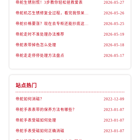
内蒙古自治区通辽市科尔沁区明仁大街帝舵售后服务中心（需提前预约）
帝舵生锈别慌！3步教你轻松拯救爱表
2026-05-27
内蒙古自治区乌海市海勃湾区人民南路帝舵售后服务中心（需提前预约）
帝舵机芯生锈修复全过程，看完我惊呆了！
2026-05-26
内蒙古自治区乌兰察布市集宁区恩和大街帝舵售后服务中心（需提前预约）
帝舵价格要涨？现在去专柜还能抄底这些款
2026-05-25
内蒙古自治区锡林郭勒盟市锡林浩特市光明街与额尔敦路交叉口帝舵售后服务中心（需提前预约）
帝舵走时不准处理办法推荐
2026-05-19
内蒙古自治区兴安盟市乌兰浩特市兴安大街帝舵售后服务中心（需提前预约）
帝舵表带掉色怎么处理
2026-05-18
山西省大同市平城区迎宾街帝舵售后服务中心（需提前预约）
山西省晋城市城区黄华街帝舵售后服务中心（需提前预约）
帝舵走走停停处理方法盘点
2026-05-17
山西省晋中市榆次区顺城街帝舵售后服务中心（需提前预约）
山西省临汾市尧都区解放路帝舵售后服务中心（需提前预约）
山西省吕梁市离石区永宁中路与建设街交叉口帝舵售后服务中心（需提前预约）
站点热门
山西省朔州市朔城区怡西路与鄯阳西街交汇处帝舵售后服务中心（需提前预约）
山西省忻州市忻府区和平东街与七一南路交叉口帝舵售后服务中心（需提前预约）
帝舵如何消磁？
2022-12-09
山西省阳泉市郊区平阳东街与新城大道交叉口帝舵售后服务中心（需提前预约）
帝舵手表表带的保养方法有哪些？
2023-01-07
山西省运城市盐湖区河东街帝舵售后服务中心（需提前预约）
帝舵手表受磁如何处理
2023-01-07
山西省长治市潞州区英雄中路帝舵售后服务中心（需提前预约）
帝舵手表受磁如何正确消磁
2023-01-07
山西省太原市迎泽区迎泽街道解放路15号亨得利名表维修授权店3楼帝舵售后服务中心（需提前预约）