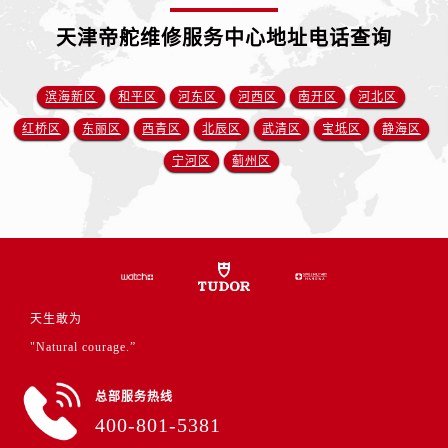
福建省龙岩市新罗区九一南路帝舵售后服务中心（需提前预约）
天津帝舵维修服务中心地址电话查询
福建省南平市建阳区人民西路帝舵售后服务中心（需提前预约）
福建省宁德市蕉城区天湖东路帝舵售后服务中心（需提前预约）
福建省莆田市城厢区霞林街道荔华东大道帝舵售后服务中心（需提前预约）
滨海新区
和平区
河东区
河西区
南开区
河北区
福建省三明市三元区东乾二路帝舵售后服务中心（需提前预约）
红桥区
东丽区
西青区
北辰区
武清区
宝坻区
静海区
福建省漳州市龙文区步港路帝舵售后服务中心（需提前预约）
宁河区
蓟州区
江苏省常州市新北区龙锦路1590号现代传媒中心5号楼10层1008室帝舵售后服务中心（需提前预约）
江苏省淮安市清江浦区淮海北路帝舵售后服务中心（需提前预约）
江苏省连云港市海州区通灌北路帝舵售后服务中心（需提前预约）
江苏省南京市秦淮区中山南路1号南京中心22层22-C1-C3室帝舵售后服务中心（需提前预约）
江苏省宿迁市宿城区西湖路帝舵售后服务中心（需提前预约）
江苏省泰州市海陵区永定东路399号置地商务中心东塔（华润万象城）17层1706室帝舵售后服务中心（需提前预约）
天生敢为
江苏省徐州市鼓楼区淮海东路29号苏宁广场IFC国际金融中心35层3508室帝舵售后服务中心（需提前预约）
"Natural courage.”
江苏省盐城市盐都区世纪大道5号盐城金融城写字楼1号楼16层1604室帝舵售后服务中心（需提前预约）
总部服务热线
江苏省扬州市邗江区国展路29号星耀天地写字楼1号楼18层1803室帝舵售后服务中心（需提前预约）
400-801-5381
江苏省镇江市京口区中山东路帝舵售后服务中心（需提前预约）