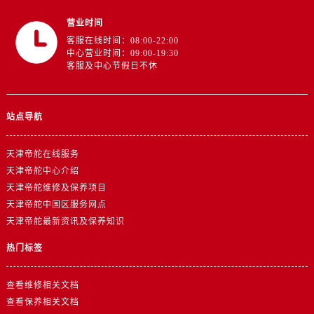
江西省抚州市临川区赣东大道帝舵售后服务中心（需提前预约）
营业时间
江西省赣州市章贡区文清路帝舵售后服务中心（需提前预约）
客服在线时间：08:00-22:00
江西省吉安市吉州区井冈山大道帝舵售后服务中心（需提前预约）
中心营业时间：09:00-19:30
江西省景德镇市珠山区珠山中路帝舵售后服务中心（需提前预约）
客服及中心节假日不休
江西省九江市浔阳区浔阳路帝舵售后服务中心（需提前预约）
江西省南昌市红谷滩新区红谷中大道998号绿地双子塔（中央广场）A1座办公楼14层1407室帝舵售后服务中心（需提前预约）
站点导航
江西省萍乡市安源区萍安北大道与康庄路交叉口帝舵售后服务中心（需提前预约）
江西省上饶市信州区滨江西路帝舵售后服务中心（需提前预约）
天津帝舵在线服务
江西省新余市渝水区北湖西路帝舵售后服务中心（需提前预约）
天津帝舵中心介绍
江西省宜春市袁州区中山中路帝舵售后服务中心（需提前预约）
天津帝舵维修及保养项目
江西省鹰潭市月湖区胜利东路帝舵售后服务中心（需提前预约）
天津帝舵中国区服务网点
山东省德州市德城区东风中路帝舵售后服务中心（需提前预约）
天津帝舵最新资讯及保养知识
山东省东营市东营区济南路帝舵售后服务中心（需提前预约）
热门标签
山东省济南市历下区经十路11111号华润中心写字楼（万象城）15层1508室帝舵售后服务中心（需提前预约）
山东省济宁市任城区太白楼路帝舵售后服务中心（需提前预约）
查看维修相关文档
山东省莱芜市文化南路8号银座商城名表维修一楼名表维修帝舵售后服务中心（需提前预约）
查看保养相关文档