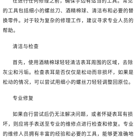
在进行任何修理之前，确保手边有适当的工具。常见
哈尔滨市南岗区东大直街146号上和置地广场金座12层1214室（需提前预约）
的工具包括细小的螺丝刀、酒精棉球、清洁布和必要的替
大连市中山区人民路15号国际金融大厦7层G室（需提前预约）
佛山市禅城区季华五路57号万科金融中心C座12层1205室（需提前预约）
换零件。对于较为复杂的修理工作，建议寻求专业人员的
东莞市东城街道鸿福东路1号民盈国贸中心T1写字楼9层907室（需提前预约）
帮助。
无锡市梁溪区人民中路139号恒隆广场写字楼1座11层1104室（需提前预约）
南通市崇川区工农路57号圆融广场写字楼16层1603室（需提前预约）
清洁与检查
苏州市苏州工业园区星港街199号苏州中心办公楼C座22层08室（需提前预约）
首先，使用酒精棉球轻轻清洁表耳周围的区域，去除
武汉市江汉区解放大道686号世界贸易大厦38层09室（需提前预约）
南宁市青秀区金湖路59号地王大厦12楼1224室（需提前预约）
灰尘和污垢。检查表耳是否仅仅是松动而非损坏，如果是
合肥市蜀山区潜山路111号万象城华润大厦B座12楼03室（需提前预约）
松动的情况，可以尝试用细小的螺丝刀轻轻调整回原位。
泉州市丰泽区宝洲路729号浦西万达中心写字楼A座7楼709室（需提前预约）
青岛市南区山东路6号华润大厦B座22层04室（需提前预约）
专业修复
烟台市芝罘区胜利路139号万达金融中心A座907室（需提前预约）
如果自行尝试后仍无法解决问题，或者怀疑表耳有损
长春市朝阳区西安大路727号中银大厦A座(旺进大厦)18层09室（需提前预约）
贵阳市南明区都司高架桥路33号亨特国际金融中心14楼14D（需提前预约）
坏，则应将手表送至专业的维修点进行检查和修复。专业
昆明市盘龙区北京路928号同德昆明广场写字楼10层06室（需提前预约）
的维修人员拥有丰富的经验和必要的工具，能够更准确地