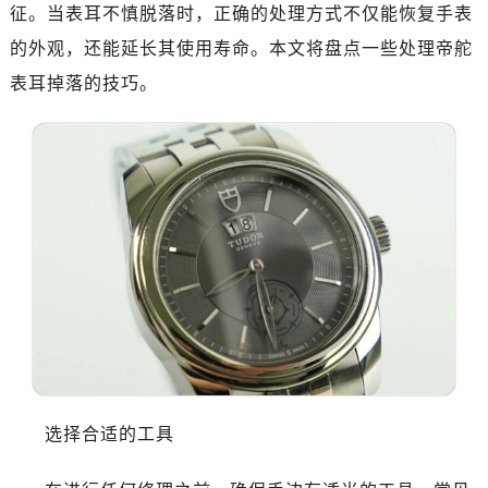
济南市历下区经十路11111号华润中心写字楼（万象城）15层1508室（需提前预约）
征。当表耳不慎脱落时，正确的处理方式不仅能恢复手表
广州市天河区天河路230号万菱汇国际中心写字楼A塔7层704室（需提前预约）
的外观，还能延长其使用寿命。本文将盘点一些处理帝舵
广州市越秀区环市东路371-375号世界贸易中心大厦南塔写字楼15层07室（需提前预约）
表耳掉落的技巧。
深圳市罗湖区深南东路5001号华润大厦写字楼17层1701室（需提前预约）
惠州市惠城区江北文昌一路7号华贸大厦写字楼1座30层05室（需提前预约）
厦门市思明区湖滨东路95号华润大厦写字楼B座11层1104室（需提前预约）
福州市晋安区横屿路9号东二环泰禾中心写字楼2号楼5层509室（需提前预约）
成都市锦江区人民东路6号SAC东原中心写字楼24层2406B室（需提前预约）
重庆市江北区观音桥步行街2号融恒时代广场写字楼9层902室（需提前预约）
长沙市芙蓉区定王台街道建湘路393号世茂环球金融中心写字楼（芙蓉广场）10层13室（需提前预约）
郑州市二七区铭功路10号华润大厦写字楼29层2905室（需提前预约）
太原市迎泽区解放路15号亨得利名表服务中心（品牌授权店）3层整层（需提前预约）
沈阳市沈河区中街路137号亨得利名表服务中心（品牌授权店）1层整层（需提前预约）
沈阳市沈河区中街路83号亨得利名表服务中心（品牌授权店）1层整层（需提前预约）
选择合适的工具
乌鲁木齐市天山区红山路26号时代广场（CCMALL）C座17层17-B（需提前预约）
温州市鹿城区锦绣路1067号置信广场10层1015室（需提前预约）