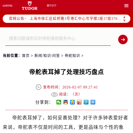
北京市朝阳区建国门外大街甲6号华熙国际中心写字楼D座11层1102室（需提前预约）

天津市和平区赤峰道136号天津国际金融中心写字楼26层2603室（需提前预约）
▲
官网公告>
上海市徐汇区虹桥路3号港汇中心写字楼2座37层3705室（需提前预约）
▼
上海市黄浦区南京东路299号宏伊国际广场写字楼8层806室（需提前预约）
南京市秦淮区中山南路1号（新街口）南京中心写字楼22层C1-1室（需提前预约）
常州市新北区龙锦路1590号现代传媒中心写字楼5号楼10层1008室（需提前预约）
徐州市鼓楼区淮海东路29号苏宁广场IFC国际金融中心写字楼35层3508室（需提前预约）
当前位置：
首页
>
新闻/知识/问答
>
帝舵知识
>
扬州市邗江区国展路29号星耀天地写字楼1号楼18层1803室（需提前预约）
盐城市盐都区世纪大道5号盐城金融城写字楼1号楼16层1604室（需提前预约）
帝舵表耳掉了处理技巧盘点
泰州市海陵区永定东路399号置地商务中心东塔写字楼（华润万象城）17层1706室（需提前预约）
宁波市江北区大闸南路500号来福士广场办公楼20层2009室（需提前预约）
发布时间：2026-02-07 09:27:41
杭州市上城区钱江路1366号华润大厦写字楼A座5层503-5室（需提前预约）
阅读：（
次）
金华市金东区东市南街777号金华万达广场写字楼4号楼22层2209室（需提前预约）
分享到：
绍兴市越城区胜利东路379号世茂天际中心写字楼8层805室（需提前预约）
帝舵表耳掉了，如何妥善处理？对于许多钟表爱好者
嘉兴市南湖区广益路705号嘉兴世界贸易中心写字楼A座13层1304室（需提前预约）
来说，帝舵表不仅是时间的工具，更是品味与个性的象
南昌市红谷滩新区红谷中大道998号绿地双子塔（中央广场）A1座办公楼14层07室（需提前预约）