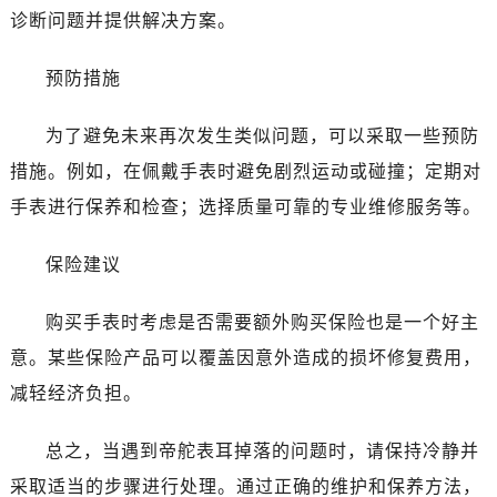
石家庄市长安区中山东路39号勒泰中心写字楼B座13层07室（需提前预约）
诊断问题并提供解决方案。
西安市碑林区南关正街88号华侨城长安国际中心E座6楼10室（需提前预约）
海口市龙华区金贸东路5号海口华润大厦B座17层1707室（需提前预约）
预防措施
唐山市路南区新华东道100号万达广场写字楼A座10层1002室（需提前预约）
台州市椒江区东海大道1800号腾达中心东1幢20楼2002室（需提前预约）
为了避免未来再次发生类似问题，可以采取一些预防
黑龙江省大庆市萨尔图区会战大街帝舵售后服务中心（需提前预约）
措施。例如，在佩戴手表时避免剧烈运动或碰撞；定期对
黑龙江省鹤岗市向阳区红军路帝舵售后服务中心（需提前预约）
手表进行保养和检查；选择质量可靠的专业维修服务等。
黑龙江省黑河市爱辉区中央街帝舵售后服务中心（需提前预约）
黑龙江省鸡西市鸡冠区红军路帝舵售后服务中心（需提前预约）
保险建议
黑龙江省佳木斯市向阳区长安路帝舵售后服务中心（需提前预约）
黑龙江省牡丹江市东安区太平路帝舵售后服务中心（需提前预约）
购买手表时考虑是否需要额外购买保险也是一个好主
黑龙江省七台河市桃山区大同街帝舵售后服务中心（需提前预约）
意。某些保险产品可以覆盖因意外造成的损坏修复费用，
黑龙江省齐齐哈尔市龙沙区龙华路帝舵售后服务中心（需提前预约）
减轻经济负担。
黑龙江省双鸭山市尖山区新兴大街帝舵售后服务中心（需提前预约）
黑龙江省绥化市北林区新华街与康庄路交叉口帝舵售后服务中心（需提前预约）
总之，当遇到帝舵表耳掉落的问题时，请保持冷静并
黑龙江省伊春市伊美区通河路帝舵售后服务中心（需提前预约）
采取适当的步骤进行处理。通过正确的维护和保养方法，