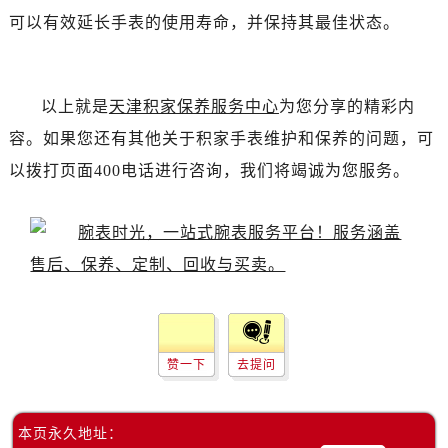
吉林省白城市洮北区明仁南街帝舵售后服务中心（需提前预约）
可以有效延长手表的使用寿命，并保持其最佳状态。
吉林省白山市浑江区浑江大街帝舵售后服务中心（需提前预约）
吉林省吉林市船营区河南街帝舵售后服务中心（需提前预约）
吉林省辽源市龙山区人民大街帝舵售后服务中心（需提前预约）
以上就是
天津积家保养服务中心
为您分享的精彩内
吉林省梅河口市新华街道梅河大街帝舵售后服务中心（需提前预约）
容。如果您还有其他关于积家手表维护和保养的问题，可
吉林省四平市铁东区紫气大路与南九经街交汇处帝舵售后服务中心（需提前预约）
以拨打页面400电话进行咨询，我们将竭诚为您服务。
吉林省松原市宁江区五环大街帝舵售后服务中心（需提前预约）
吉林省通化市东昌区环通乡江南大街帝舵售后服务中心（需提前预约）
吉林省延边市延吉市解放路帝舵售后服务中心（需提前预约）
辽宁省鞍山市铁东区站前街帝舵售后服务中心（需提前预约）
辽宁省本溪市平山区胜利路帝舵售后服务中心（需提前预约）
辽宁省朝阳市双塔区新华路帝舵售后服务中心（需提前预约）
辽宁省丹东市振兴区七经街帝舵售后服务中心（需提前预约）
赞一下
去提问
辽宁省抚顺市新抚区东一路帝舵售后服务中心（需提前预约）
辽宁省阜新市海州区解放大街帝舵售后服务中心（需提前预约）
辽宁省葫芦岛市连山区中央路帝舵售后服务中心（需提前预约）
本页永久地址：