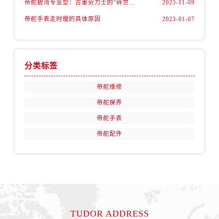
帝舵碧湾专业型：古董劳力士的“转世重生”
2023-11-09
天津市和平区赤峰道136号天津国际金融中心26层2603室帝舵售后服务中心（需提前预约）
安徽省安庆市迎江区人民路帝舵售后服务中心（需提前预约）
帝舵手表走时慢的具体原因
2023-01-07
安徽省蚌埠市蚌山区淮河路帝舵售后服务中心（需提前预约）
安徽省亳州市谯城区魏武大道帝舵售后服务中心（需提前预约）
安徽省池州市贵池区长江路帝舵售后服务中心（需提前预约）
分类标签
安徽省滁州市琅琊区南谯北路帝舵售后服务中心（需提前预约）
安徽省阜阳市颍州区颍州北路帝舵售后服务中心（需提前预约）
帝舵维修
安徽省淮北市相山区淮海路帝舵售后服务中心（需提前预约）
帝舵保养
安徽省淮南市田家庵区国庆中路帝舵售后服务中心（需提前预约）
帝舵手表
安徽省黄山市屯溪区黄山西路帝舵售后服务中心（需提前预约）
帝舵配件
安徽省六安市金安区解放中路帝舵售后服务中心（需提前预约）
安徽省马鞍山市雨山区湖南西路帝舵售后服务中心（需提前预约）
安徽省宿州市埇桥区人民中路帝舵售后服务中心（需提前预约）
安徽省铜陵市铜官区石城大道帝舵售后服务中心（需提前预约）
安徽省芜湖市镜湖区中山路步行街帝舵售后服务中心（需提前预约）
安徽省宣城市宣州区叠嶂西路帝舵售后服务中心（需提前预约）
TUDOR ADDRESS