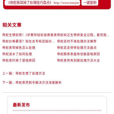
辽宁省锦州市古塔区中央大街帝舵售后服务中心（需提前预约）
一键复制
辽宁省辽阳市白塔区新运大街帝舵售后服务中心（需提前预约）
辽宁省盘锦市兴隆台区石油大街帝舵售后服务中心（需提前预约）
辽宁省铁岭市银州区南马路帝舵售后服务中心（需提前预约）
相关文章
辽宁省营口市站前区市府路与渤海大街交叉口帝舵售后服务中心（需提前预约）
帝舵生锈别慌！3步教你轻松拯救爱表
帝舵机芯生锈修复全过程，看完我惊呆了！
辽宁省沈阳市沈河区中街路137号亨得利名表维修授权店1楼帝舵售后服务中心（需提前预约）
帝舵价格要涨？现在去专柜还能抄底这些款
帝舵走时不准处理办法推荐
辽宁省沈阳市沈河区中街路83号亨得利名表维修授权店1楼帝舵售后服务中心（需提前预约）
帝舵表带掉色怎么处理
帝舵走走停停处理方法盘点
北京市朝阳区建国门外大街甲6号华熙国际中心D座11层1102室帝舵售后服务中心（需提前预约）
帝舵进水了如何处理
帝舵腕表表盘有划痕是啥原因
北京市东城区东长安街1号王府井东方广场W3座6层602室帝舵售后服务中心（需提前预约）
帝舵表针掉了是啥原因
帝舵表壳有划痕处理方法大全
河北省保定市竞秀区朝阳北大街北国先天下帝舵售后服务中心（需提前预约）
内蒙古自治区阿拉善盟市左旗土尔扈特大街帝舵售后服务中心（需提前预约）
上一篇：
帝舵生锈了处理方法
内蒙古自治区巴彦淖尔市临河区新华街帝舵售后服务中心（需提前预约）
下一篇：
帝舵表壳割手解决方法深度解析
内蒙古自治区包头市青山区幸福路甲3号王府井百货名表维修帝舵售后服务中心（需提前预约）
内蒙古自治区赤峰市红山区哈达街帝舵售后服务中心（需提前预约）
内蒙古自治区鄂尔多斯市东胜区伊金霍洛街帝舵售后服务中心（需提前预约）
最新发布
内蒙古自治区呼伦贝尔市海拉尔区中央街帝舵售后服务中心（需提前预约）