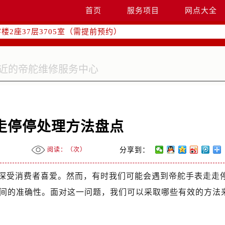
国际中心写字楼D座11层1102室（需提前预约）
首页
服务项目
网点大全
融中心写字楼26层2603室（需提前预约）
2座37层3705室（需提前预约）
际广场写字楼8层806室（需提前预约）
南京中心写字楼22层C1-1室（需提前预约）
中心写字楼5号楼10层1008室（需提前预约）
FC国际金融中心写字楼35层3508室（需提前预约）
楼1号楼18层1803室（需提前预约）
字楼1号楼16层1604室（需提前预约）
走停停处理方法盘点
务中心东塔写字楼（华润万象城）17层1706室（需提前预约）
场办公楼20层2009室（需提前预约）
阅读：（
次）
分享到：
写字楼A座5层503-5室（需提前预约）
广场写字楼4号楼22层2209室（需提前预约）
深受消费者喜爱。然而，有时我们可能会遇到帝舵手表走走
际中心写字楼8层805室（需提前预约）
间的准确性。面对这一问题，我们可以采取哪些有效的方法
易中心写字楼A座13层1304室（需提前预约）
绿地双子塔（中央广场）A1座办公楼14层07室（需提前预约）