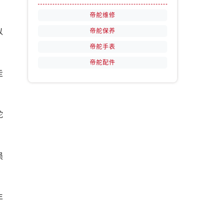
帝舵维修
以
帝舵保养
帝舵手表
帝舵配件
走
舵
损
年