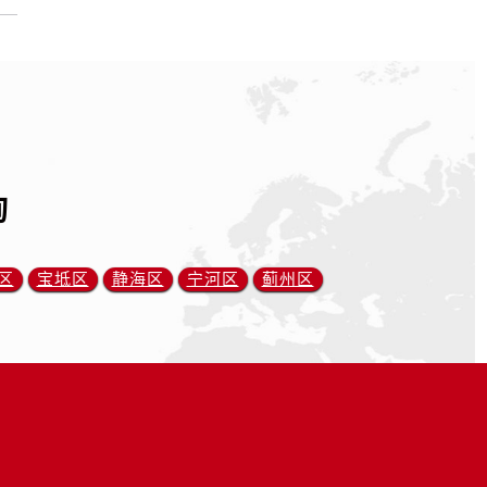
询
区
宝坻区
静海区
宁河区
蓟州区