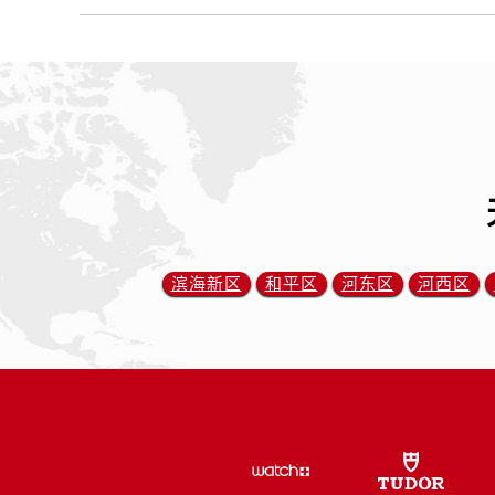
辽宁省锦州市古塔区中央大街帝舵售
辽宁省辽阳市白塔区新运大街帝舵售
辽宁省盘锦市兴隆台区石油大街帝舵
辽宁省铁岭市银州区南马路帝舵售后
辽宁省营口市站前区市府路与渤海大
辽宁省沈阳市沈河区中街路137号亨
辽宁省沈阳市沈河区中街路83号亨
北京市朝阳区建国门外大街甲6号华熙
北京市东城区东长安街1号王府井东方
滨海新区
和平区
河东区
河西区
河北省保定市竞秀区朝阳北大街北国
内蒙古自治区阿拉善盟市左旗土尔扈
内蒙古自治区巴彦淖尔市临河区新华
内蒙古自治区包头市青山区幸福路甲
内蒙古自治区赤峰市红山区哈达街帝
内蒙古自治区鄂尔多斯市东胜区伊金
内蒙古自治区呼伦贝尔市海拉尔区中