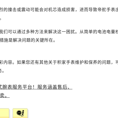
心写字楼B座13层07室（需提前预约）
安国际中心E座6楼10室（需提前预约）
烈的撞击或震动可能会对机芯造成损害，进而导致帝舵手表
B座17层1707室（需提前预约）
。
写字楼A座10层1002室（需提前预约）
心东1幢20楼2002室（需提前预约）
我们可以通过多种方法来解决这一困扰。从简单的电池电量
舵售后服务中心（需提前预约）
措施是解决问题的关键所在。
后服务中心（需提前预约）
后服务中心（需提前预约）
后服务中心（需提前预约）
彩内容。如果您还有其他关于积家手表维护和保养的问题，
售后服务中心（需提前预约）
务。
售后服务中心（需提前预约）
售后服务中心（需提前预约）
舵售后服务中心（需提前预约）
舵售后服务中心（需提前预约）
路交叉口帝舵售后服务中心（需提前预约）
后服务中心（需提前预约）