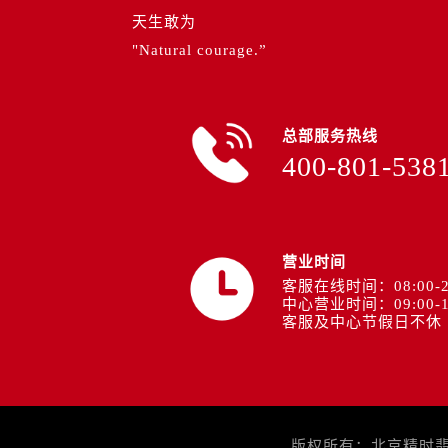
内蒙古自治区通辽市科尔沁区明仁大
天生敢为
内蒙古自治区乌海市海勃湾区人民南
"Natural courage.”
内蒙古自治区乌兰察布市集宁区恩和
内蒙古自治区锡林郭勒盟市锡林浩特
内蒙古自治区兴安盟市乌兰浩特市兴
总部服务热线
山西省大同市平城区迎宾街帝舵售后
400-801-538
山西省晋城市城区黄华街帝舵售后服
山西省晋中市榆次区顺城街帝舵售后
山西省临汾市尧都区解放路帝舵售后
山西省吕梁市离石区永宁中路与建设
营业时间
客服在线时间：08:00-2
山西省朔州市朔城区怡西路与鄯阳西
中心营业时间：09:00-1
山西省忻州市忻府区和平东街与七一
客服及中心节假日不休
山西省阳泉市郊区平阳东街与新城大
山西省运城市盐湖区河东街帝舵售后
山西省长治市潞州区英雄中路帝舵售
山西省太原市迎泽区迎泽街道解放路
版权所有：北京精时翡丽