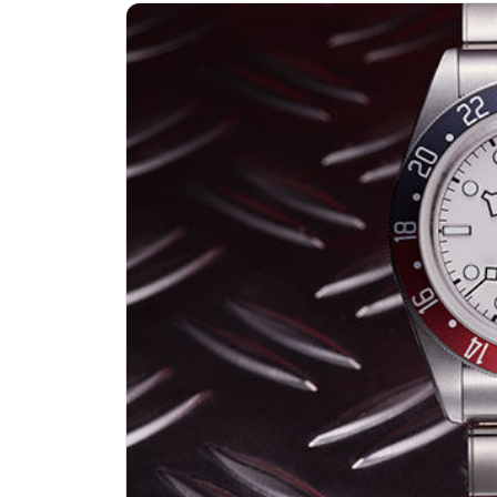
济南市历下区经十路11111号华润中
广州市天河区天河路230号万菱汇国
广州市越秀区环市东路371-375号
深圳市罗湖区深南东路5001号华润大
惠州市惠城区江北文昌一路7号华贸大
厦门市思明区湖滨东路95号华润大厦写
福州市晋安区横屿路9号东二环泰禾中
成都市锦江区人民东路6号SAC东原中
重庆市江北区观音桥步行街2号融恒时
长沙市芙蓉区定王台街道建湘路393
郑州市二七区铭功路10号华润大厦写字
太原市迎泽区解放路15号亨得利名
沈阳市沈河区中街路137号亨得利名
沈阳市沈河区中街路83号亨得利名
乌鲁木齐市天山区红山路26号时代广场
温州市鹿城区锦绣路1067号置信广场