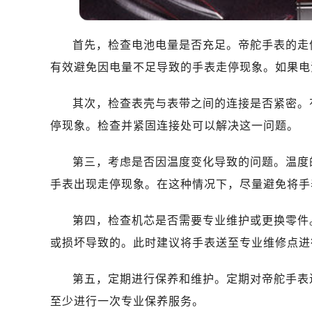
哈尔滨市南岗区东大直街146号上和置
大连市中山区人民路15号国际金融大
佛山市禅城区季华五路57号万科金融中
首先，检查电池电量是否充足。帝舵手表的走
东莞市东城街道鸿福东路1号民盈国贸
有效避免因电量不足导致的手表走停现象。如果电
无锡市梁溪区人民中路139号恒隆广场
南通市崇川区工农路57号圆融广场写字
其次，检查表壳与表带之间的连接是否紧密。
苏州市苏州工业园区星港街199号苏州
停现象。检查并紧固连接处可以解决这一问题。
武汉市江汉区解放大道686号世界贸易
南宁市青秀区金湖路59号地王大厦12
第三，考虑是否因温度变化导致的问题。温度
合肥市蜀山区潜山路111号万象城华润
手表出现走停现象。在这种情况下，尽量避免将手
泉州市丰泽区宝洲路729号浦西万达中
青岛市南区山东路6号华润大厦B座2
第四，检查机芯是否需要专业维护或更换零件
烟台市芝罘区胜利路139号万达金融中
或损坏导致的。此时建议将手表送至专业维修点进
长春市朝阳区西安大路727号中银大厦
贵阳市南明区都司高架桥路33号亨特
第五，定期进行保养和维护。定期对帝舵手表
昆明市盘龙区北京路928号同德昆明
至少进行一次专业保养服务。