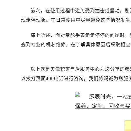
石家庄市长安区中山东路39号勒泰中
西安市碑林区南关正街88号华侨城长
第六，在使用过程中避免受到撞击或震动。剧
海口市龙华区金贸东路5号海口华润大厦
现走停现象。在日常使用中尽量避免这些情况发生
唐山市路南区新华东道100号万达广场
台州市椒江区东海大道1800号腾达中
综上所述，面对帝舵手表走走停停的问题时，
黑龙江省大庆市萨尔图区会战大街帝
查到专业的机芯维修，在了解具体原因后采取相应
黑龙江省鹤岗市向阳区红军路帝舵售
黑龙江省黑河市爱辉区中央街帝舵售
黑龙江省鸡西市鸡冠区红军路帝舵售
以上就是
天津积家售后服务中心
为您分享的精
黑龙江省佳木斯市向阳区长安路帝舵
以拨打页面400电话进行咨询，我们将竭诚为您服
黑龙江省牡丹江市东安区太平路帝舵
黑龙江省七台河市桃山区大同街帝舵
黑龙江省齐齐哈尔市龙沙区龙华路帝
黑龙江省双鸭山市尖山区新兴大街帝
黑龙江省绥化市北林区新华街与康庄
黑龙江省伊春市伊美区通河路帝舵售