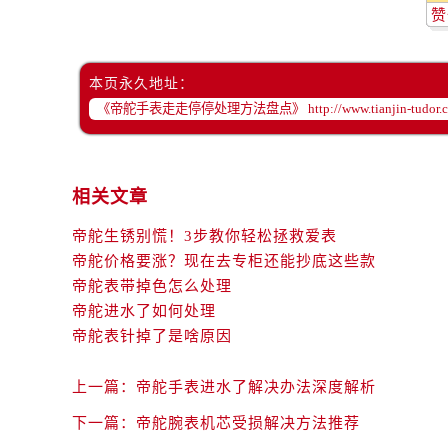
吉林省白城市洮北区明仁南街帝舵售
赞
吉林省白山市浑江区浑江大街帝舵售
吉林省吉林市船营区河南街帝舵售后
本页永久地址：
吉林省辽源市龙山区人民大街帝舵售
吉林省梅河口市新华街道梅河大街帝
吉林省四平市铁东区紫气大路与南九
吉林省松原市宁江区五环大街帝舵售
相关文章
吉林省通化市东昌区环通乡江南大街
吉林省延边市延吉市解放路帝舵售后
帝舵生锈别慌！3步教你轻松拯救爱表
辽宁省鞍山市铁东区站前街帝舵售后
帝舵价格要涨？现在去专柜还能抄底这些款
帝舵表带掉色怎么处理
辽宁省本溪市平山区胜利路帝舵售后
帝舵进水了如何处理
辽宁省朝阳市双塔区新华路帝舵售后
帝舵表针掉了是啥原因
辽宁省丹东市振兴区七经街帝舵售后
辽宁省抚顺市新抚区东一路帝舵售后
上一篇：
帝舵手表进水了解决办法深度解析
辽宁省阜新市海州区解放大街帝舵售
下一篇：
帝舵腕表机芯受损解决方法推荐
辽宁省葫芦岛市连山区中央路帝舵售