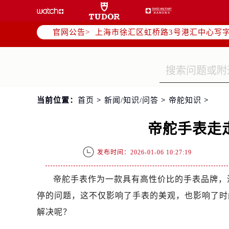
北京市朝阳区建国门外大街甲6号华熙
天津市和平区赤峰道136号天津国际金
官网公告>
上海市徐汇区虹桥路3号港汇中心写字楼
上海市黄浦区南京东路299号宏伊国
南京市秦淮区中山南路1号（新街口）
常州市新北区龙锦路1590号现代传媒
徐州市鼓楼区淮海东路29号苏宁广场I
当前位置：
首页
>
新闻/知识/问答
>
帝舵知识
>
扬州市邗江区国展路29号星耀天地写字
盐城市盐都区世纪大道5号盐城金融城写
帝舵手表走
泰州市海陵区永定东路399号置地商
宁波市江北区大闸南路500号来福士广
发布时间：2026-01-06 10:27:19
杭州市上城区钱江路1366号华润大厦
金华市金东区东市南街777号金华万达
帝舵手表作为一款具有高性价比的手表品牌，
绍兴市越城区胜利东路379号世茂天
停的问题，这不仅影响了手表的美观，也影响了时
嘉兴市南湖区广益路705号嘉兴世界贸
解决呢？
南昌市红谷滩新区红谷中大道998号