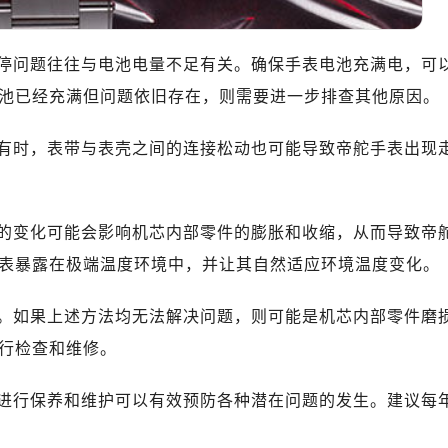
地广场金座12层1214室（需提前预约）
厦7层G室（需提前预约）
心C座12层1205室（需提前预约）
停问题往往与电池电量不足有关。确保手表电池充满电，可
中心T1写字楼9层907室（需提前预约）
池已经充满但问题依旧存在，则需要进一步排查其他原因。
写字楼1座11层1104室（需提前预约）
楼16层1603室（需提前预约）
有时，表带与表壳之间的连接松动也可能导致帝舵手表出现
中心办公楼C座22层08室（需提前预约）
大厦38层09室（需提前预约）
楼1224室（需提前预约）
的变化可能会影响机芯内部零件的膨胀和收缩，从而导致帝
大厦B座12楼03室（需提前预约）
表暴露在极端温度环境中，并让其自然适应环境温度变化。
心写字楼A座7楼709室（需提前预约）
2层04室（需提前预约）
。如果上述方法均无法解决问题，则可能是机芯内部零件磨
心A座907室（需提前预约）
行检查和维修。
A座(旺进大厦)18层09室（需提前预约）
国际金融中心14楼14D（需提前预约）
进行保养和维护可以有效预防各种潜在问题的发生。建议每
广场写字楼10层06室（需提前预约）