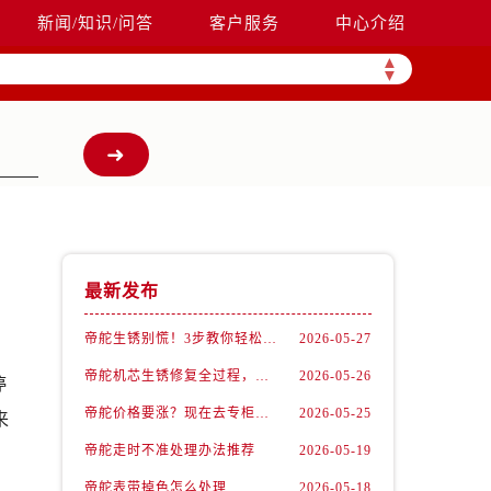
新闻/知识/问答
客户服务
中心介绍
▲
▼
最新发布
帝舵生锈别慌！3步教你轻松拯救爱表
2026-05-27
帝舵机芯生锈修复全过程，看完我惊呆了！
2026-05-26
停
帝舵价格要涨？现在去专柜还能抄底这些款
2026-05-25
来
帝舵走时不准处理办法推荐
2026-05-19
帝舵表带掉色怎么处理
2026-05-18