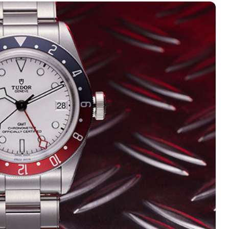
心写字楼（万象城）15层1508室（需提前预约）
际中心写字楼A塔7层704室（需提前预约）
世界贸易中心大厦南塔写字楼15层07室（需提前预约）
厦写字楼17层1701室（需提前预约）
厦写字楼1座30层05室（需提前预约）
字楼B座11层1104室（需提前预约）
心写字楼2号楼5层509室（需提前预约）
心写字楼24层2406B室（需提前预约）
代广场写字楼9层902室（需提前预约）
号世茂环球金融中心写字楼（芙蓉广场）10层13室（需提前预约
楼29层2905室（需提前预约）
表服务中心（品牌授权店）3层整层（需提前预约）
表服务中心（品牌授权店）1层整层（需提前预约）
表服务中心（品牌授权店）1层整层（需提前预约）
（CCMALL）C座17层17-B（需提前预约）
10层1015室（需提前预约）