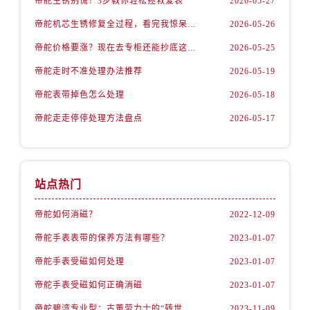
帝舵生锈别慌！3步教你轻松拯救爱表
2026-05-27
内蒙古自治区通辽市科尔沁区明仁大街帝舵售后服务中心（需提前预约）
帝舵机芯生锈修复全过程，看完我惊呆了！
2026-05-26
内蒙古自治区乌海市海勃湾区人民南路帝舵售后服务中心（需提前预约）
内蒙古自治区乌兰察布市集宁区恩和大街帝舵售后服务中心（需提前预约）
帝舵价格要涨？现在去专柜还能抄底这些款
2026-05-25
内蒙古自治区锡林郭勒盟市锡林浩特市光明街与额尔敦路交叉口帝舵售后服务中心（需提前预约）
帝舵走时不准处理办法推荐
2026-05-19
内蒙古自治区兴安盟市乌兰浩特市兴安大街帝舵售后服务中心（需提前预约）
帝舵表带掉色怎么处理
2026-05-18
山西省大同市平城区迎宾街帝舵售后服务中心（需提前预约）
帝舵走走停停处理方法盘点
2026-05-17
山西省晋城市城区黄华街帝舵售后服务中心（需提前预约）
山西省晋中市榆次区顺城街帝舵售后服务中心（需提前预约）
山西省临汾市尧都区解放路帝舵售后服务中心（需提前预约）
山西省吕梁市离石区永宁中路与建设街交叉口帝舵售后服务中心（需提前预约）
站点热门
山西省朔州市朔城区怡西路与鄯阳西街交汇处帝舵售后服务中心（需提前预约）
帝舵如何消磁？
2022-12-09
山西省忻州市忻府区和平东街与七一南路交叉口帝舵售后服务中心（需提前预约）
山西省阳泉市郊区平阳东街与新城大道交叉口帝舵售后服务中心（需提前预约）
帝舵手表表带的保养方法有哪些？
2023-01-07
山西省运城市盐湖区河东街帝舵售后服务中心（需提前预约）
帝舵手表受磁如何处理
2023-01-07
山西省长治市潞州区英雄中路帝舵售后服务中心（需提前预约）
帝舵手表受磁如何正确消磁
2023-01-07
山西省太原市迎泽区迎泽街道解放路15号亨得利名表维修授权店3楼帝舵售后服务中心（需提前预约）
帝舵碧湾专业型：古董劳力士的“转世重生”
2023-11-09