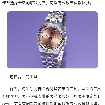
济南市历下区经十路11111号华润中心写字楼（万象城）15层1508室（需提前预约）
情况选择合适的解决方案，可以有效改善佩戴体验。
广州市天河区天河路230号万菱汇国际中心写字楼A塔7层704室（需提前预约）
广州市越秀区环市东路371-375号世界贸易中心大厦南塔写字楼15层07室（需提前预约）
深圳市罗湖区深南东路5001号华润大厦写字楼17层1701室（需提前预约）
惠州市惠城区江北文昌一路7号华贸大厦写字楼1座30层05室（需提前预约）
厦门市思明区湖滨东路95号华润大厦写字楼B座11层1104室（需提前预约）
福州市晋安区横屿路9号东二环泰禾中心写字楼2号楼5层509室（需提前预约）
成都市锦江区人民东路6号SAC东原中心写字楼24层2406B室（需提前预约）
重庆市江北区观音桥步行街2号融恒时代广场写字楼9层902室（需提前预约）
长沙市芙蓉区定王台街道建湘路393号世茂环球金融中心写字楼（芙蓉广场）10层13室（需提前预约）
郑州市二七区铭功路10号华润大厦写字楼29层2905室（需提前预约）
太原市迎泽区解放路15号亨得利名表服务中心（品牌授权店）3层整层（需提前预约）
选择合适的工具
沈阳市沈河区中街路137号亨得利名表服务中心（品牌授权店）1层整层（需提前预约）
沈阳市沈河区中街路83号亨得利名表服务中心（品牌授权店）1层整层（需提前预约）
首先，确保你拥有适合调整表带的工具。常见的工具
乌鲁木齐市天山区红山路26号时代广场（CCMALL）C座17层17-B（需提前预约）
有螺丝刀、表带钳或专业的表带调整器。如果不确定如何
温州市鹿城区锦绣路1067号置信广场10层1015室（需提前预约）
操作，可以查阅手表的使用手册或联系专业的维修服务。