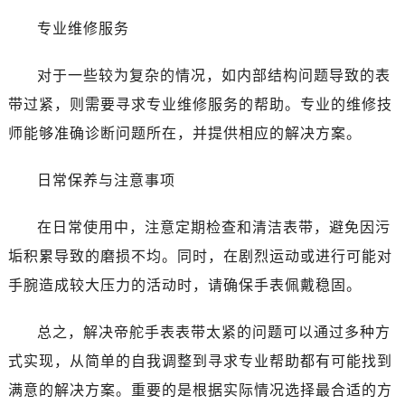
石家庄市长安区中山东路39号勒泰中心写字楼B座13层07室（需提前预约）
专业维修服务
西安市碑林区南关正街88号华侨城长安国际中心E座6楼10室（需提前预约）
海口市龙华区金贸东路5号海口华润大厦B座17层1707室（需提前预约）
对于一些较为复杂的情况，如内部结构问题导致的表
唐山市路南区新华东道100号万达广场写字楼A座10层1002室（需提前预约）
带过紧，则需要寻求专业维修服务的帮助。专业的维修技
台州市椒江区东海大道1800号腾达中心东1幢20楼2002室（需提前预约）
师能够准确诊断问题所在，并提供相应的解决方案。
黑龙江省大庆市萨尔图区会战大街帝舵售后服务中心（需提前预约）
黑龙江省鹤岗市向阳区红军路帝舵售后服务中心（需提前预约）
日常保养与注意事项
黑龙江省黑河市爱辉区中央街帝舵售后服务中心（需提前预约）
黑龙江省鸡西市鸡冠区红军路帝舵售后服务中心（需提前预约）
在日常使用中，注意定期检查和清洁表带，避免因污
黑龙江省佳木斯市向阳区长安路帝舵售后服务中心（需提前预约）
垢积累导致的磨损不均。同时，在剧烈运动或进行可能对
黑龙江省牡丹江市东安区太平路帝舵售后服务中心（需提前预约）
手腕造成较大压力的活动时，请确保手表佩戴稳固。
黑龙江省七台河市桃山区大同街帝舵售后服务中心（需提前预约）
黑龙江省齐齐哈尔市龙沙区龙华路帝舵售后服务中心（需提前预约）
总之，解决帝舵手表表带太紧的问题可以通过多种方
黑龙江省双鸭山市尖山区新兴大街帝舵售后服务中心（需提前预约）
式实现，从简单的自我调整到寻求专业帮助都有可能找到
黑龙江省绥化市北林区新华街与康庄路交叉口帝舵售后服务中心（需提前预约）
黑龙江省伊春市伊美区通河路帝舵售后服务中心（需提前预约）
满意的解决方案。重要的是根据实际情况选择最合适的方