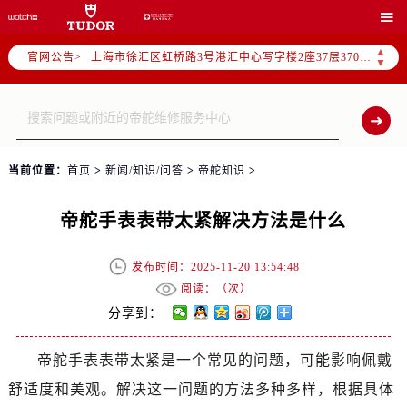
北京市朝阳区建国门外大街甲6号华熙国际中心写字楼D座11层1102室（需提前预约）

天津市和平区赤峰道136号天津国际金融中心写字楼26层2603室（需提前预约）
▲
官网公告>
上海市徐汇区虹桥路3号港汇中心写字楼2座37层3705室（需提前预约）
▼
上海市黄浦区南京东路299号宏伊国际广场写字楼8层806室（需提前预约）
南京市秦淮区中山南路1号（新街口）南京中心写字楼22层C1-1室（需提前预约）
常州市新北区龙锦路1590号现代传媒中心写字楼5号楼10层1008室（需提前预约）
徐州市鼓楼区淮海东路29号苏宁广场IFC国际金融中心写字楼35层3508室（需提前预约）
当前位置：
首页
>
新闻/知识/问答
>
帝舵知识
>
扬州市邗江区国展路29号星耀天地写字楼1号楼18层1803室（需提前预约）
盐城市盐都区世纪大道5号盐城金融城写字楼1号楼16层1604室（需提前预约）
帝舵手表表带太紧解决方法是什么
泰州市海陵区永定东路399号置地商务中心东塔写字楼（华润万象城）17层1706室（需提前预约）
宁波市江北区大闸南路500号来福士广场办公楼20层2009室（需提前预约）
发布时间：2025-11-20 13:54:48
杭州市上城区钱江路1366号华润大厦写字楼A座5层503-5室（需提前预约）
阅读：（
次）
金华市金东区东市南街777号金华万达广场写字楼4号楼22层2209室（需提前预约）
分享到：
绍兴市越城区胜利东路379号世茂天际中心写字楼8层805室（需提前预约）
帝舵手表表带太紧是一个常见的问题，可能影响佩戴
嘉兴市南湖区广益路705号嘉兴世界贸易中心写字楼A座13层1304室（需提前预约）
舒适度和美观。解决这一问题的方法多种多样，根据具体
南昌市红谷滩新区红谷中大道998号绿地双子塔（中央广场）A1座办公楼14层07室（需提前预约）