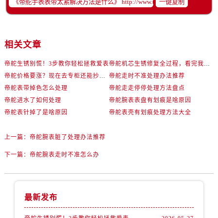
一键复制
辽宁省锦州市古塔区中央大街帝舵售后服务中心（需提前预约）
辽宁省辽阳市白塔区新运大街帝舵售后服务中心（需提前预约）
辽宁省盘锦市兴隆台区石油大街帝舵售后服务中心（需提前预约）
相关文章
辽宁省铁岭市银州区南马路帝舵售后服务中心（需提前预约）
辽宁省营口市站前区市府路与渤海大街交叉口帝舵售后服务中心（需提前预约）
帝舵生锈别慌！3步教你轻松拯救爱表
帝舵机芯生锈修复全过程，看完我惊呆了！
辽宁省沈阳市沈河区中街路137号亨得利名表维修授权店1楼帝舵售后服务中心（需提前预约）
帝舵价格要涨？现在去专柜还能抄底这些款
帝舵走时不准处理办法推荐
辽宁省沈阳市沈河区中街路83号亨得利名表维修授权店1楼帝舵售后服务中心（需提前预约）
帝舵表带掉色怎么处理
帝舵走走停停处理方法盘点
北京市朝阳区建国门外大街甲6号华熙国际中心D座11层1102室帝舵售后服务中心（需提前预约）
帝舵进水了如何处理
帝舵腕表表盘有划痕是啥原因
帝舵表针掉了是啥原因
帝舵表壳有划痕处理方法大全
北京市东城区东长安街1号王府井东方广场W3座6层602室帝舵售后服务中心（需提前预约）
河北省保定市竞秀区朝阳北大街北国先天下帝舵售后服务中心（需提前预约）
上一篇：
帝舵腕表脏了处理办法推荐
内蒙古自治区阿拉善盟市左旗土尔扈特大街帝舵售后服务中心（需提前预约）
内蒙古自治区巴彦淖尔市临河区新华街帝舵售后服务中心（需提前预约）
下一篇：
帝舵腕表走时不准怎么办
内蒙古自治区包头市青山区幸福路甲3号王府井百货名表维修帝舵售后服务中心（需提前预约）
内蒙古自治区赤峰市红山区哈达街帝舵售后服务中心（需提前预约）
内蒙古自治区鄂尔多斯市东胜区伊金霍洛街帝舵售后服务中心（需提前预约）
最新发布
内蒙古自治区呼伦贝尔市海拉尔区中央街帝舵售后服务中心（需提前预约）