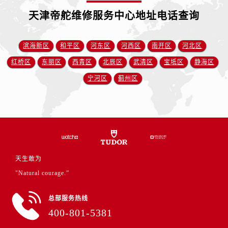
福建省龙岩市新罗区九一南路帝舵售后服务中心（需提前预约）
天津帝舵维修服务中心地址电话查询
福建省南平市建阳区人民西路帝舵售后服务中心（需提前预约）
福建省宁德市蕉城区天湖东路帝舵售后服务中心（需提前预约）
滨海新区
和平区
河东区
河西区
南开区
河北区
福建省莆田市城厢区霞林街道荔华东大道帝舵售后服务中心（需提前预约）
福建省三明市三元区东乾二路帝舵售后服务中心（需提前预约）
红桥区
东丽区
西青区
北辰区
武清区
宝坻区
静海区
福建省漳州市龙文区步港路帝舵售后服务中心（需提前预约）
宁河区
蓟州区
江苏省常州市新北区龙锦路1590号现代传媒中心5号楼10层1008室帝舵售后服务中心（需提前预约）
江苏省淮安市清江浦区淮海北路帝舵售后服务中心（需提前预约）
江苏省连云港市海州区通灌北路帝舵售后服务中心（需提前预约）
江苏省南京市秦淮区中山南路1号南京中心22层22-C1-C3室帝舵售后服务中心（需提前预约）
江苏省宿迁市宿城区西湖路帝舵售后服务中心（需提前预约）
天生敢为
江苏省泰州市海陵区永定东路399号置地商务中心东塔（华润万象城）17层1706室帝舵售后服务中心（需提前预约）
"Natural courage.”
江苏省徐州市鼓楼区淮海东路29号苏宁广场IFC国际金融中心35层3508室帝舵售后服务中心（需提前预约）
江苏省盐城市盐都区世纪大道5号盐城金融城写字楼1号楼16层1604室帝舵售后服务中心（需提前预约）
总部服务热线
江苏省扬州市邗江区国展路29号星耀天地写字楼1号楼18层1803室帝舵售后服务中心（需提前预约）
400-801-5381
江苏省镇江市京口区中山东路帝舵售后服务中心（需提前预约）