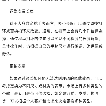
哈尔滨市南岗区东大直街146号上和置地广场金座12层1214室（需提前预约）
大连市中山区人民路15号国际金融大厦7层G室（需提前预约）
调整表带长度
佛山市禅城区季华五路57号万科金融中心C座12层1205室（需提前预约）
东莞市东城街道鸿福东路1号民盈国贸中心T1写字楼9层907室（需提前预约）
对于大多数帝舵手表而言，表带长度可以通过调整扣
无锡市梁溪区人民中路139号恒隆广场写字楼1座11层1104室（需提前预约）
环或更换扣环来改变。通常，在扣环上会有几个孔位供选
南通市崇川区工农路57号圆融广场写字楼16层1603室（需提前预约）
择，通过移动扣环的位置可以实现不同程度的长度调整。
苏州市苏州工业园区星港街199号苏州中心办公楼C座22层08室（需提前预约）
具体操作时，请根据自己的手腕尺寸进行微调，确保佩戴
武汉市江汉区解放大道686号世界贸易大厦38层09室（需提前预约）
舒适。
南宁市青秀区金湖路59号地王大厦12楼1224室（需提前预约）
合肥市蜀山区潜山路111号万象城华润大厦B座12楼03室（需提前预约）
更换表带
泉州市丰泽区宝洲路729号浦西万达中心写字楼A座7楼709室（需提前预约）
青岛市南区山东路6号华润大厦B座22层04室（需提前预约）
如果通过调整扣环仍无法达到理想的佩戴效果，可以
烟台市芝罘区胜利路139号万达金融中心A座907室（需提前预约）
考虑更换为不同尺寸或材质的表带。市场上有多种类型的
长春市朝阳区西安大路727号中银大厦A座(旺进大厦)18层09室（需提前预约）
帝舵手表专用表带可供选择，如金属链式、皮质、橡胶
贵阳市南明区都司高架桥路33号亨特国际金融中心14楼14D（需提前预约）
等，可以根据个人喜好和需求来决定更换哪种类型。
昆明市盘龙区北京路928号同德昆明广场写字楼10层06室（需提前预约）