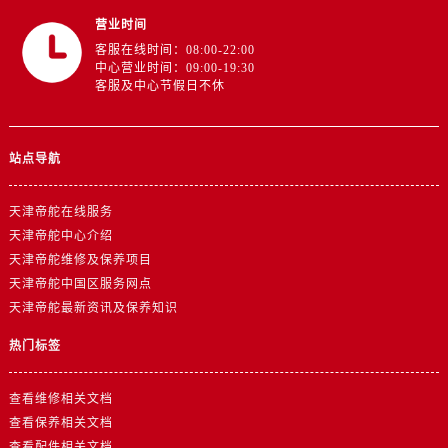
江西省抚州市临川区赣东大道帝舵售后服务中心（需提前预约）
营业时间
江西省赣州市章贡区文清路帝舵售后服务中心（需提前预约）
客服在线时间：08:00-22:00
江西省吉安市吉州区井冈山大道帝舵售后服务中心（需提前预约）
中心营业时间：09:00-19:30
客服及中心节假日不休
江西省景德镇市珠山区珠山中路帝舵售后服务中心（需提前预约）
江西省九江市浔阳区浔阳路帝舵售后服务中心（需提前预约）
江西省南昌市红谷滩新区红谷中大道998号绿地双子塔（中央广场）A1座办公楼14层1407室帝舵售后服务中心（需提前预约）
站点导航
江西省萍乡市安源区萍安北大道与康庄路交叉口帝舵售后服务中心（需提前预约）
江西省上饶市信州区滨江西路帝舵售后服务中心（需提前预约）
天津帝舵在线服务
江西省新余市渝水区北湖西路帝舵售后服务中心（需提前预约）
天津帝舵中心介绍
江西省宜春市袁州区中山中路帝舵售后服务中心（需提前预约）
天津帝舵维修及保养项目
天津帝舵中国区服务网点
江西省鹰潭市月湖区胜利东路帝舵售后服务中心（需提前预约）
天津帝舵最新资讯及保养知识
山东省德州市德城区东风中路帝舵售后服务中心（需提前预约）
山东省东营市东营区济南路帝舵售后服务中心（需提前预约）
热门标签
山东省济南市历下区经十路11111号华润中心写字楼（万象城）15层1508室帝舵售后服务中心（需提前预约）
山东省济宁市任城区太白楼路帝舵售后服务中心（需提前预约）
查看维修相关文档
查看保养相关文档
山东省莱芜市文化南路8号银座商城名表维修一楼名表维修帝舵售后服务中心（需提前预约）
查看配件相关文档