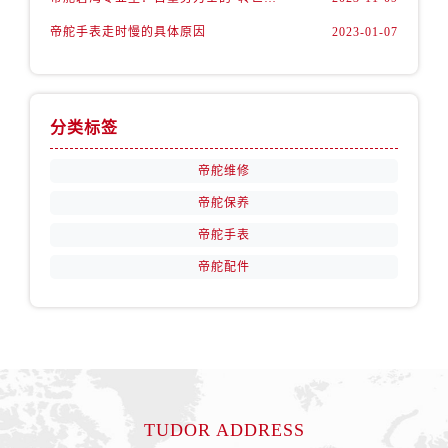
天津市和平区赤峰道136号天津国际金融中心26层2603室帝舵售后服务中心（需提前预约）
帝舵手表走时慢的具体原因
2023-01-07
安徽省安庆市迎江区人民路帝舵售后服务中心（需提前预约）
安徽省蚌埠市蚌山区淮河路帝舵售后服务中心（需提前预约）
安徽省亳州市谯城区魏武大道帝舵售后服务中心（需提前预约）
安徽省池州市贵池区长江路帝舵售后服务中心（需提前预约）
分类标签
安徽省滁州市琅琊区南谯北路帝舵售后服务中心（需提前预约）
帝舵维修
安徽省阜阳市颍州区颍州北路帝舵售后服务中心（需提前预约）
帝舵保养
安徽省淮北市相山区淮海路帝舵售后服务中心（需提前预约）
安徽省淮南市田家庵区国庆中路帝舵售后服务中心（需提前预约）
帝舵手表
安徽省黄山市屯溪区黄山西路帝舵售后服务中心（需提前预约）
帝舵配件
安徽省六安市金安区解放中路帝舵售后服务中心（需提前预约）
安徽省马鞍山市雨山区湖南西路帝舵售后服务中心（需提前预约）
安徽省宿州市埇桥区人民中路帝舵售后服务中心（需提前预约）
安徽省铜陵市铜官区石城大道帝舵售后服务中心（需提前预约）
安徽省芜湖市镜湖区中山路步行街帝舵售后服务中心（需提前预约）
TUDOR ADDRESS
安徽省宣城市宣州区叠嶂西路帝舵售后服务中心（需提前预约）