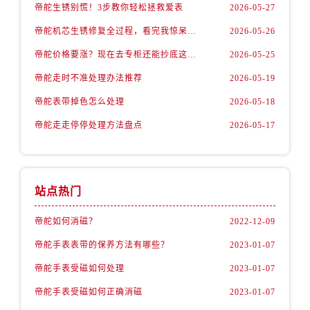
山西省忻州市忻府区和平东街与七一南路交叉口帝舵售后服务中心（需提前预约）
帝舵生锈别慌！3步教你轻松拯救爱表
2026-05-27
山西省阳泉市郊区平阳东街与新城大道交叉口帝舵售后服务中心（需提前预约）
帝舵机芯生锈修复全过程，看完我惊呆了！
2026-05-26
山西省运城市盐湖区河东街帝舵售后服务中心（需提前预约）
帝舵价格要涨？现在去专柜还能抄底这些款
2026-05-25
山西省长治市潞州区英雄中路帝舵售后服务中心（需提前预约）
帝舵走时不准处理办法推荐
2026-05-19
山西省太原市迎泽区迎泽街道解放路15号亨得利名表维修授权店3楼帝舵售后服务中心（需提前预约）
天津市和平区赤峰道136号天津国际金融中心26层2603室帝舵售后服务中心（需提前预约）
帝舵表带掉色怎么处理
2026-05-18
安徽省安庆市迎江区人民路帝舵售后服务中心（需提前预约）
帝舵走走停停处理方法盘点
2026-05-17
安徽省蚌埠市蚌山区淮河路帝舵售后服务中心（需提前预约）
安徽省亳州市谯城区魏武大道帝舵售后服务中心（需提前预约）
安徽省池州市贵池区长江路帝舵售后服务中心（需提前预约）
站点热门
安徽省滁州市琅琊区南谯北路帝舵售后服务中心（需提前预约）
安徽省阜阳市颍州区颍州北路帝舵售后服务中心（需提前预约）
帝舵如何消磁？
2022-12-09
安徽省淮北市相山区淮海路帝舵售后服务中心（需提前预约）
帝舵手表表带的保养方法有哪些？
2023-01-07
安徽省淮南市田家庵区国庆中路帝舵售后服务中心（需提前预约）
帝舵手表受磁如何处理
2023-01-07
安徽省黄山市屯溪区黄山西路帝舵售后服务中心（需提前预约）
帝舵手表受磁如何正确消磁
2023-01-07
安徽省六安市金安区解放中路帝舵售后服务中心（需提前预约）