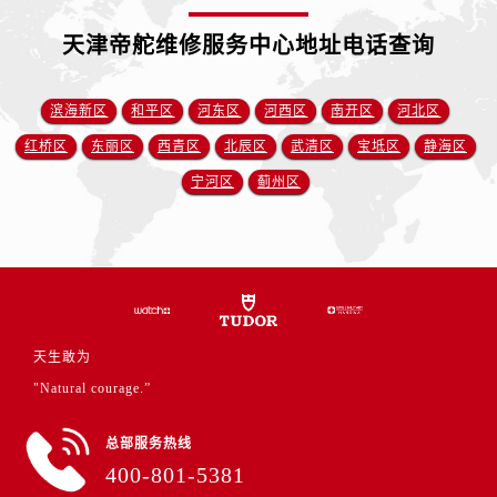
江苏省泰州市海陵区永定东路399号置地商务中心东塔（华润万象城）17层1706室帝舵售后服务中心（需提前预约）
江苏省徐州市鼓楼区淮海东路29号苏宁广场IFC国际金融中心35层3508室帝舵售后服务中心（需提前预约）
天津帝舵维修服务中心地址电话查询
江苏省盐城市盐都区世纪大道5号盐城金融城写字楼1号楼16层1604室帝舵售后服务中心（需提前预约）
江苏省扬州市邗江区国展路29号星耀天地写字楼1号楼18层1803室帝舵售后服务中心（需提前预约）
滨海新区
和平区
河东区
河西区
南开区
河北区
江苏省镇江市京口区中山东路帝舵售后服务中心（需提前预约）
红桥区
东丽区
西青区
北辰区
武清区
宝坻区
静海区
江西省抚州市临川区赣东大道帝舵售后服务中心（需提前预约）
宁河区
蓟州区
江西省赣州市章贡区文清路帝舵售后服务中心（需提前预约）
江西省吉安市吉州区井冈山大道帝舵售后服务中心（需提前预约）
江西省景德镇市珠山区珠山中路帝舵售后服务中心（需提前预约）
江西省九江市浔阳区浔阳路帝舵售后服务中心（需提前预约）
江西省南昌市红谷滩新区红谷中大道998号绿地双子塔（中央广场）A1座办公楼14层1407室帝舵售后服务中心（需提前预约）
江西省萍乡市安源区萍安北大道与康庄路交叉口帝舵售后服务中心（需提前预约）
天生敢为
江西省上饶市信州区滨江西路帝舵售后服务中心（需提前预约）
"Natural courage.”
江西省新余市渝水区北湖西路帝舵售后服务中心（需提前预约）
江西省宜春市袁州区中山中路帝舵售后服务中心（需提前预约）
总部服务热线
400-801-5381
江西省鹰潭市月湖区胜利东路帝舵售后服务中心（需提前预约）