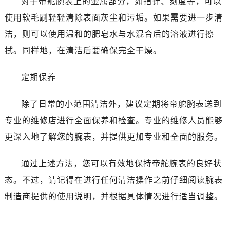
对于帝舵腕表上的金属部分，如指针、刻度等，可以
黑龙江省七台河市桃山区大同街帝舵售后服务中心（需提前预约）
使用软毛刷轻轻清除表面灰尘和污垢。如果需要进一步清
黑龙江省齐齐哈尔市龙沙区龙华路帝舵售后服务中心（需提前预约）
黑龙江省双鸭山市尖山区新兴大街帝舵售后服务中心（需提前预约）
洁，则可以使用温和的肥皂水与水混合后的溶液进行擦
黑龙江省绥化市北林区新华街与康庄路交叉口帝舵售后服务中心（需提前预约）
拭。同样地，在清洁后要确保完全干燥。
黑龙江省伊春市伊美区通河路帝舵售后服务中心（需提前预约）
吉林省白城市洮北区明仁南街帝舵售后服务中心（需提前预约）
定期保养
吉林省白山市浑江区浑江大街帝舵售后服务中心（需提前预约）
除了日常的小范围清洁外，建议定期将帝舵腕表送到
吉林省吉林市船营区河南街帝舵售后服务中心（需提前预约）
吉林省辽源市龙山区人民大街帝舵售后服务中心（需提前预约）
专业的维修店进行全面保养和检查。专业的维修人员能够
吉林省梅河口市新华街道梅河大街帝舵售后服务中心（需提前预约）
更深入地了解您的腕表，并提供更加专业和全面的服务。
吉林省四平市铁东区紫气大路与南九经街交汇处帝舵售后服务中心（需提前预约）
吉林省松原市宁江区五环大街帝舵售后服务中心（需提前预约）
通过上述方法，您可以有效地保持帝舵腕表的良好状
吉林省通化市东昌区环通乡江南大街帝舵售后服务中心（需提前预约）
态。不过，请记得在进行任何清洁操作之前仔细阅读腕表
吉林省延边市延吉市解放路帝舵售后服务中心（需提前预约）
制造商提供的使用说明，并根据具体情况进行适当调整。
辽宁省鞍山市铁东区站前街帝舵售后服务中心（需提前预约）
辽宁省本溪市平山区胜利路帝舵售后服务中心（需提前预约）