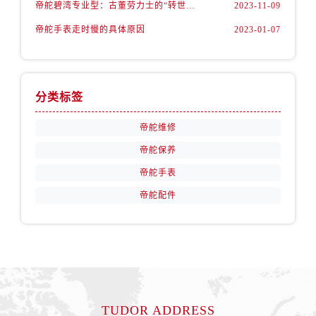
安徽省马鞍山市雨山区湖南西路帝舵售后服务中心（需提前预约）
帝舵碧湾专业型：古董劳力士的“转世重生”
2023-11-09
安徽省宿州市埇桥区人民中路帝舵售后服务中心（需提前预约）
帝舵手表走时慢的具体原因
2023-01-07
安徽省铜陵市铜官区石城大道帝舵售后服务中心（需提前预约）
安徽省芜湖市镜湖区中山路步行街帝舵售后服务中心（需提前预约）
安徽省宣城市宣州区叠嶂西路帝舵售后服务中心（需提前预约）
分类标签
福建省龙岩市新罗区九一南路帝舵售后服务中心（需提前预约）
福建省南平市建阳区人民西路帝舵售后服务中心（需提前预约）
帝舵维修
福建省宁德市蕉城区天湖东路帝舵售后服务中心（需提前预约）
帝舵保养
福建省莆田市城厢区霞林街道荔华东大道帝舵售后服务中心（需提前预约）
帝舵手表
福建省三明市三元区东乾二路帝舵售后服务中心（需提前预约）
帝舵配件
福建省漳州市龙文区步港路帝舵售后服务中心（需提前预约）
江苏省常州市新北区龙锦路1590号现代传媒中心5号楼10层1008室帝舵售后服务中心（需提前预约）
江苏省淮安市清江浦区淮海北路帝舵售后服务中心（需提前预约）
江苏省连云港市海州区通灌北路帝舵售后服务中心（需提前预约）
江苏省南京市秦淮区中山南路1号南京中心22层22-C1-C3室帝舵售后服务中心（需提前预约）
江苏省宿迁市宿城区西湖路帝舵售后服务中心（需提前预约）
TUDOR ADDRESS