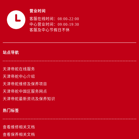
山东省德州市德城区东风中路帝舵售后服务中心（需提前预约）
山东省东营市东营区济南路帝舵售后服务中心（需提前预约）
营业时间
客服在线时间：08:00-22:00
山东省济南市历下区经十路11111号华润中心写字楼（万象城）15层1508室帝舵售后服务中心（需提前预约）
中心营业时间：09:00-19:30
山东省济宁市任城区太白楼路帝舵售后服务中心（需提前预约）
客服及中心节假日不休
山东省莱芜市文化南路8号银座商城名表维修一楼名表维修帝舵售后服务中心（需提前预约）
山东省临沂市兰山区解放路帝舵售后服务中心（需提前预约）
站点导航
山东省日照市东港区烟台路帝舵售后服务中心（需提前预约）
山东省泰安市泰山区财源街道泰山大街帝舵售后服务中心（需提前预约）
天津帝舵在线服务
山东省威海市环翠区新威海路89号振华商厦一楼名表维修帝舵售后服务中心（需提前预约）
天津帝舵中心介绍
山东省潍坊市奎文区东风东街帝舵售后服务中心（需提前预约）
天津帝舵维修及保养项目
山东省枣庄市滕州市北辛路与善国路交叉口帝舵售后服务中心（需提前预约）
天津帝舵中国区服务网点
山东省淄博市张店区金晶大道帝舵售后服务中心（需提前预约）
天津帝舵最新资讯及保养知识
上海市黄浦区南京东路299号宏伊国际广场写字楼8层806室帝舵售后服务中心（需提前预约）
热门标签
上海市徐汇区虹桥路3号港汇中心2座37层3705室帝舵售后服务中心（需提前预约）
浙江省杭州市上城区钱江路1366号华润大厦A座5层503-5室帝舵售后服务中心（需提前预约）
查看维修相关文档
浙江省湖州市吴兴区劳动路帝舵售后服务中心（需提前预约）
查看保养相关文档