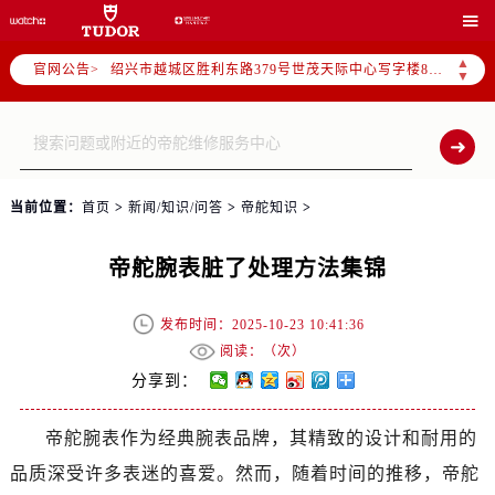
杭州市上城区钱江路1366号华润大厦写字楼A座5层503-5室（需提前预约）

金华市金东区东市南街777号金华万达广场写字楼4号楼22层2209室（需提前预约）
▲
官网公告>
绍兴市越城区胜利东路379号世茂天际中心写字楼8层805室（需提前预约）
▼
嘉兴市南湖区广益路705号嘉兴世界贸易中心写字楼A座13层1304室（需提前预约）
南昌市红谷滩新区红谷中大道998号绿地双子塔（中央广场）A1座办公楼14层07室（需提前预约）
济南市历下区经十路11111号华润中心写字楼（万象城）15层1508室（需提前预约）
广州市天河区天河路230号万菱汇国际中心写字楼A塔7层704室（需提前预约）
当前位置：
首页
>
新闻/知识/问答
>
帝舵知识
>
广州市越秀区环市东路371-375号世界贸易中心大厦南塔写字楼15层07室（需提前预约）
深圳市罗湖区深南东路5001号华润大厦写字楼17层1701室（需提前预约）
帝舵腕表脏了处理方法集锦
惠州市惠城区江北文昌一路7号华贸大厦写字楼1座30层05室（需提前预约）
厦门市思明区湖滨东路95号华润大厦写字楼B座11层1104室（需提前预约）
发布时间：2025-10-23 10:41:36
福州市晋安区横屿路9号东二环泰禾中心写字楼2号楼5层509室（需提前预约）
阅读：（
次）
成都市锦江区人民东路6号SAC东原中心写字楼24层2406B室（需提前预约）
分享到：
重庆市江北区观音桥步行街2号融恒时代广场写字楼9层902室（需提前预约）
帝舵腕表作为经典腕表品牌，其精致的设计和耐用的
长沙市芙蓉区定王台街道建湘路393号世茂环球金融中心写字楼（芙蓉广场）10层13室（需提前预约）
品质深受许多表迷的喜爱。然而，随着时间的推移，帝舵
郑州市二七区铭功路10号华润大厦写字楼29层2905室（需提前预约）