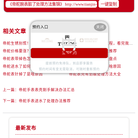
内蒙古自治区巴彦淖尔市临河区新华街帝舵售后服务中心（需提前预约）
一键复制
内蒙古自治区包头市青山区幸福路甲3号王府井百货名表维修帝舵售后服务中心（需提前预约）
内蒙古自治区赤峰市红山区哈达街帝舵售后服务中心（需提前预约）
预约入口
关闭
内蒙古自治区鄂尔多斯市东胜区伊金霍洛街帝舵售后服务中心（需提前预约）
相关文章
内蒙古自治区呼伦贝尔市海拉尔区中央街帝舵售后服务中心（需提前预约）
帝舵生锈别慌！3步教你轻松拯救爱表
帝舵机芯生锈修复全过程，看完我惊呆了！
内蒙古自治区通辽市科尔沁区明仁大街帝舵售后服务中心（需提前预约）
帝舵价格要涨？现在去专柜还能抄底这些款
帝舵走时不准处理办法推荐
立即预约
内蒙古自治区乌海市海勃湾区人民南路帝舵售后服务中心（需提前预约）
帝舵表带掉色怎么处理
帝舵走走停停处理方法盘点
内蒙古自治区乌兰察布市集宁区恩和大街帝舵售后服务中心（需提前预约）
提前预约免排队，到店即享服务
帝舵进水了如何处理
帝舵腕表表盘有划痕是啥原因
预约时间有变无需取消，可随时重新预约
内蒙古自治区锡林郭勒盟市锡林浩特市光明街与额尔敦路交叉口帝舵售后服务中心（需提前预约）
帝舵表针掉了是啥原因
帝舵表壳有划痕处理方法大全
内蒙古自治区兴安盟市乌兰浩特市兴安大街帝舵售后服务中心（需提前预约）
山西省大同市平城区迎宾街帝舵售后服务中心（需提前预约）
上一篇：
帝舵手表表壳割手解决办法汇总
山西省晋城市城区黄华街帝舵售后服务中心（需提前预约）
下一篇：
帝舵手表进水了处理办法推荐
山西省晋中市榆次区顺城街帝舵售后服务中心（需提前预约）
山西省临汾市尧都区解放路帝舵售后服务中心（需提前预约）
山西省吕梁市离石区永宁中路与建设街交叉口帝舵售后服务中心（需提前预约）
最新发布
山西省朔州市朔城区怡西路与鄯阳西街交汇处帝舵售后服务中心（需提前预约）