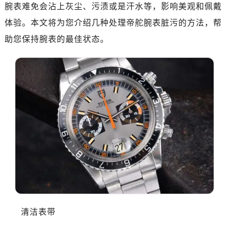
太原市迎泽区解放路15号亨得利名表服务中心（品牌授权店）3层整层（需提前预约）
腕表难免会沾上灰尘、污渍或是汗水等，影响美观和佩戴
沈阳市沈河区中街路137号亨得利名表服务中心（品牌授权店）1层整层（需提前预约）
体验。本文将为您介绍几种处理帝舵腕表脏污的方法，帮
沈阳市沈河区中街路83号亨得利名表服务中心（品牌授权店）1层整层（需提前预约）
助您保持腕表的最佳状态。
乌鲁木齐市天山区红山路26号时代广场（CCMALL）C座17层17-B（需提前预约）
温州市鹿城区锦绣路1067号置信广场10层1015室（需提前预约）
哈尔滨市南岗区东大直街146号上和置地广场金座12层1214室（需提前预约）
大连市中山区人民路15号国际金融大厦7层G室（需提前预约）
佛山市禅城区季华五路57号万科金融中心C座12层1205室（需提前预约）
东莞市东城街道鸿福东路1号民盈国贸中心T1写字楼9层907室（需提前预约）
无锡市梁溪区人民中路139号恒隆广场写字楼1座11层1104室（需提前预约）
南通市崇川区工农路57号圆融广场写字楼16层1603室（需提前预约）
苏州市苏州工业园区星港街199号苏州中心办公楼C座22层08室（需提前预约）
武汉市江汉区解放大道686号世界贸易大厦38层09室（需提前预约）
南宁市青秀区金湖路59号地王大厦12楼1224室（需提前预约）
合肥市蜀山区潜山路111号万象城华润大厦B座12楼03室（需提前预约）
清洁表带
泉州市丰泽区宝洲路729号浦西万达中心写字楼A座7楼709室（需提前预约）