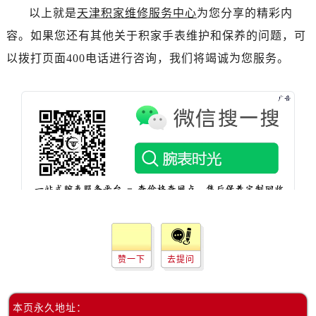
辽宁省朝阳市双塔区新华路帝舵售后服务中心（需提前预约）
以上就是
天津积家维修服务中心
为您分享的精彩内
辽宁省丹东市振兴区七经街帝舵售后服务中心（需提前预约）
容。如果您还有其他关于积家手表维护和保养的问题，可
辽宁省抚顺市新抚区东一路帝舵售后服务中心（需提前预约）
以拨打页面400电话进行咨询，我们将竭诚为您服务。
辽宁省阜新市海州区解放大街帝舵售后服务中心（需提前预约）
辽宁省葫芦岛市连山区中央路帝舵售后服务中心（需提前预约）
辽宁省锦州市古塔区中央大街帝舵售后服务中心（需提前预约）
辽宁省辽阳市白塔区新运大街帝舵售后服务中心（需提前预约）
辽宁省盘锦市兴隆台区石油大街帝舵售后服务中心（需提前预约）
辽宁省铁岭市银州区南马路帝舵售后服务中心（需提前预约）
辽宁省营口市站前区市府路与渤海大街交叉口帝舵售后服务中心（需提前预约）
辽宁省沈阳市沈河区中街路137号亨得利名表维修授权店1楼帝舵售后服务中心（需提前预约）
辽宁省沈阳市沈河区中街路83号亨得利名表维修授权店1楼帝舵售后服务中心（需提前预约）
北京市朝阳区建国门外大街甲6号华熙国际中心D座11层1102室帝舵售后服务中心（需提前预约）
赞一下
去提问
北京市东城区东长安街1号王府井东方广场W3座6层602室帝舵售后服务中心（需提前预约）
河北省保定市竞秀区朝阳北大街北国先天下帝舵售后服务中心（需提前预约）
内蒙古自治区阿拉善盟市左旗土尔扈特大街帝舵售后服务中心（需提前预约）
本页永久地址：