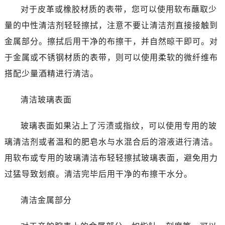
青岛市南区山东路6号华润大厦B座22层04室（需提前预约）
对于皮革或橡胶材质的表带，您可以使用软布蘸取少
烟台市芝罘区胜利路139号万达金融中心A座907室（需提前预约）
量的中性清洁剂轻轻擦拭，注意不要让清洁剂直接接触到
长春市朝阳区西安大路727号中银大厦A座(旺进大厦)18层09室（需提前预约）
金属部分。擦拭后用干净的布擦干，并自然晾干即可。对
贵阳市南明区都司高架桥路33号亨特国际金融中心14楼14D（需提前预约）
于金属或不锈钢材质的表带，则可以使用柔软的微纤维布
昆明市盘龙区北京路928号同德昆明广场写字楼10层06室（需提前预约）
搭配少量酒精进行清洁。
石家庄市长安区中山东路39号勒泰中心写字楼B座13层07室（需提前预约）
西安市碑林区南关正街88号华侨城长安国际中心E座6楼10室（需提前预约）
清洁玻璃表面
海口市龙华区金贸东路5号海口华润大厦B座17层1707室（需提前预约）
唐山市路南区新华东道100号万达广场写字楼A座10层1002室（需提前预约）
玻璃表面如果沾上了污渍或指纹，可以使用专用的玻
台州市椒江区东海大道1800号腾达中心东1幢20楼2002室（需提前预约）
璃清洁剂或者温和的肥皂水与水混合后的溶液进行清洁。
黑龙江省大庆市萨尔图区会战大街帝舵售后服务中心（需提前预约）
用软布或专用的玻璃清洁布轻轻擦拭玻璃表面，避免用力
黑龙江省鹤岗市向阳区红军路帝舵售后服务中心（需提前预约）
黑龙江省黑河市爱辉区中央街帝舵售后服务中心（需提前预约）
过猛导致划痕。清洁完毕后用干净的布擦干水分。
黑龙江省鸡西市鸡冠区红军路帝舵售后服务中心（需提前预约）
清洁金属部分
黑龙江省佳木斯市向阳区长安路帝舵售后服务中心（需提前预约）
黑龙江省牡丹江市东安区太平路帝舵售后服务中心（需提前预约）