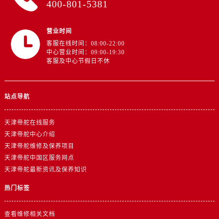
400-801-5381
江西省抚州市临川区赣东大道帝舵售后服务中心（需提前预约）
江西省赣州市章贡区文清路帝舵售后服务中心（需提前预约）
江西省吉安市吉州区井冈山大道帝舵售后服务中心（需提前预约）
营业时间
客服在线时间：08:00-22:00
江西省景德镇市珠山区珠山中路帝舵售后服务中心（需提前预约）
中心营业时间：09:00-19:30
江西省九江市浔阳区浔阳路帝舵售后服务中心（需提前预约）
客服及中心节假日不休
江西省南昌市红谷滩新区红谷中大道998号绿地双子塔（中央广场）A1座办公楼14层1407室帝舵售后服务中心（需提前预约）
江西省萍乡市安源区萍安北大道与康庄路交叉口帝舵售后服务中心（需提前预约）
站点导航
江西省上饶市信州区滨江西路帝舵售后服务中心（需提前预约）
江西省新余市渝水区北湖西路帝舵售后服务中心（需提前预约）
天津帝舵在线服务
江西省宜春市袁州区中山中路帝舵售后服务中心（需提前预约）
天津帝舵中心介绍
江西省鹰潭市月湖区胜利东路帝舵售后服务中心（需提前预约）
天津帝舵维修及保养项目
山东省德州市德城区东风中路帝舵售后服务中心（需提前预约）
天津帝舵中国区服务网点
山东省东营市东营区济南路帝舵售后服务中心（需提前预约）
天津帝舵最新资讯及保养知识
山东省济南市历下区经十路11111号华润中心写字楼（万象城）15层1508室帝舵售后服务中心（需提前预约）
热门标签
山东省济宁市任城区太白楼路帝舵售后服务中心（需提前预约）
山东省莱芜市文化南路8号银座商城名表维修一楼名表维修帝舵售后服务中心（需提前预约）
查看维修相关文档