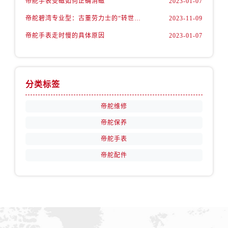
帝舵手表受磁如何正确消磁
2023-01-07
天津市和平区赤峰道136号天津国际金融中心26层2603室帝舵售后服务中心（需提前预约）
安徽省安庆市迎江区人民路帝舵售后服务中心（需提前预约）
帝舵碧湾专业型：古董劳力士的“转世重生”
2023-11-09
安徽省蚌埠市蚌山区淮河路帝舵售后服务中心（需提前预约）
帝舵手表走时慢的具体原因
2023-01-07
安徽省亳州市谯城区魏武大道帝舵售后服务中心（需提前预约）
安徽省池州市贵池区长江路帝舵售后服务中心（需提前预约）
安徽省滁州市琅琊区南谯北路帝舵售后服务中心（需提前预约）
分类标签
安徽省阜阳市颍州区颍州北路帝舵售后服务中心（需提前预约）
安徽省淮北市相山区淮海路帝舵售后服务中心（需提前预约）
帝舵维修
安徽省淮南市田家庵区国庆中路帝舵售后服务中心（需提前预约）
帝舵保养
安徽省黄山市屯溪区黄山西路帝舵售后服务中心（需提前预约）
帝舵手表
安徽省六安市金安区解放中路帝舵售后服务中心（需提前预约）
帝舵配件
安徽省马鞍山市雨山区湖南西路帝舵售后服务中心（需提前预约）
安徽省宿州市埇桥区人民中路帝舵售后服务中心（需提前预约）
安徽省铜陵市铜官区石城大道帝舵售后服务中心（需提前预约）
安徽省芜湖市镜湖区中山路步行街帝舵售后服务中心（需提前预约）
安徽省宣城市宣州区叠嶂西路帝舵售后服务中心（需提前预约）