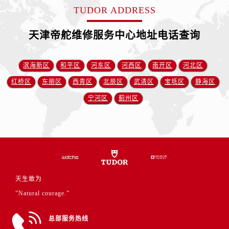
福建省龙岩市新罗区九一南路帝舵售后服务中心（需提前预约）
TUDOR ADDRESS
福建省南平市建阳区人民西路帝舵售后服务中心（需提前预约）
福建省宁德市蕉城区天湖东路帝舵售后服务中心（需提前预约）
天津帝舵维修服务中心地址电话查询
福建省莆田市城厢区霞林街道荔华东大道帝舵售后服务中心（需提前预约）
福建省三明市三元区东乾二路帝舵售后服务中心（需提前预约）
滨海新区
和平区
河东区
河西区
南开区
河北区
福建省漳州市龙文区步港路帝舵售后服务中心（需提前预约）
红桥区
东丽区
西青区
北辰区
武清区
宝坻区
静海区
江苏省常州市新北区龙锦路1590号现代传媒中心5号楼10层1008室帝舵售后服务中心（需提前预约）
宁河区
蓟州区
江苏省淮安市清江浦区淮海北路帝舵售后服务中心（需提前预约）
江苏省连云港市海州区通灌北路帝舵售后服务中心（需提前预约）
江苏省南京市秦淮区中山南路1号南京中心22层22-C1-C3室帝舵售后服务中心（需提前预约）
江苏省宿迁市宿城区西湖路帝舵售后服务中心（需提前预约）
江苏省泰州市海陵区永定东路399号置地商务中心东塔（华润万象城）17层1706室帝舵售后服务中心（需提前预约）
江苏省徐州市鼓楼区淮海东路29号苏宁广场IFC国际金融中心35层3508室帝舵售后服务中心（需提前预约）
天生敢为
江苏省盐城市盐都区世纪大道5号盐城金融城写字楼1号楼16层1604室帝舵售后服务中心（需提前预约）
"Natural courage.”
江苏省扬州市邗江区国展路29号星耀天地写字楼1号楼18层1803室帝舵售后服务中心（需提前预约）
江苏省镇江市京口区中山东路帝舵售后服务中心（需提前预约）
总部服务热线