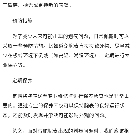
石家庄市长安区中山东路39号勒泰中心写字楼B座13层07室（需提前预约）
于微磨、抛光或更换新的表镜。
西安市碑林区南关正街88号华侨城长安国际中心E座6楼10室（需提前预约）
海口市龙华区金贸东路5号海口华润大厦B座17层1707室（需提前预约）
预防措施
唐山市路南区新华东道100号万达广场写字楼A座10层1002室（需提前预约）
台州市椒江区东海大道1800号腾达中心东1幢20楼2002室（需提前预约）
为了减少未来可能出现的划痕问题，日常佩戴时可以
黑龙江省大庆市萨尔图区会战大街帝舵售后服务中心（需提前预约）
采取一些预防措施。比如避免腕表直接接触硬物、尽量减
黑龙江省鹤岗市向阳区红军路帝舵售后服务中心（需提前预约）
少在极端环境下佩戴（如高温、潮湿环境）、定期进行专
黑龙江省黑河市爱辉区中央街帝舵售后服务中心（需提前预约）
业保养等。
黑龙江省鸡西市鸡冠区红军路帝舵售后服务中心（需提前预约）
黑龙江省佳木斯市向阳区长安路帝舵售后服务中心（需提前预约）
定期保养
黑龙江省牡丹江市东安区太平路帝舵售后服务中心（需提前预约）
黑龙江省七台河市桃山区大同街帝舵售后服务中心（需提前预约）
定期将腕表送至专业维修点进行保养检查也是非常重
黑龙江省齐齐哈尔市龙沙区龙华路帝舵售后服务中心（需提前预约）
要的。通过专业的保养不仅可以保持腕表的良好运行状
黑龙江省双鸭山市尖山区新兴大街帝舵售后服务中心（需提前预约）
态，还能及时发现并解决可能影响外观的问题。
黑龙江省绥化市北林区新华街与康庄路交叉口帝舵售后服务中心（需提前预约）
黑龙江省伊春市伊美区通河路帝舵售后服务中心（需提前预约）
总之，面对帝舵腕表出现的划痕问题时，我们应该根