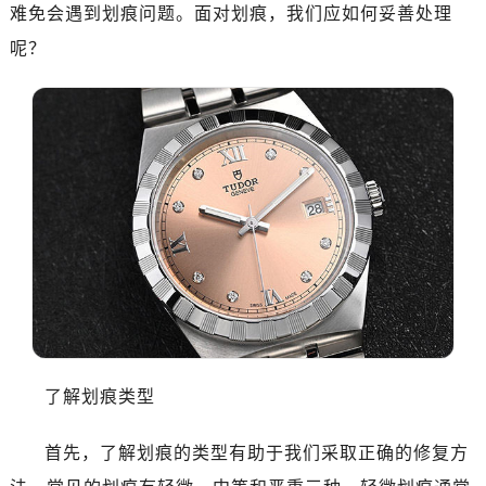
济南市历下区经十路11111号华润中心写字楼（万象城）15层1508室（需提前预约）
难免会遇到划痕问题。面对划痕，我们应如何妥善处理
广州市天河区天河路230号万菱汇国际中心写字楼A塔7层704室（需提前预约）
呢？
广州市越秀区环市东路371-375号世界贸易中心大厦南塔写字楼15层07室（需提前预约）
深圳市罗湖区深南东路5001号华润大厦写字楼17层1701室（需提前预约）
惠州市惠城区江北文昌一路7号华贸大厦写字楼1座30层05室（需提前预约）
厦门市思明区湖滨东路95号华润大厦写字楼B座11层1104室（需提前预约）
福州市晋安区横屿路9号东二环泰禾中心写字楼2号楼5层509室（需提前预约）
成都市锦江区人民东路6号SAC东原中心写字楼24层2406B室（需提前预约）
重庆市江北区观音桥步行街2号融恒时代广场写字楼9层902室（需提前预约）
长沙市芙蓉区定王台街道建湘路393号世茂环球金融中心写字楼（芙蓉广场）10层13室（需提前预约）
郑州市二七区铭功路10号华润大厦写字楼29层2905室（需提前预约）
太原市迎泽区解放路15号亨得利名表服务中心（品牌授权店）3层整层（需提前预约）
沈阳市沈河区中街路137号亨得利名表服务中心（品牌授权店）1层整层（需提前预约）
了解划痕类型
沈阳市沈河区中街路83号亨得利名表服务中心（品牌授权店）1层整层（需提前预约）
乌鲁木齐市天山区红山路26号时代广场（CCMALL）C座17层17-B（需提前预约）
首先，了解划痕的类型有助于我们采取正确的修复方
温州市鹿城区锦绣路1067号置信广场10层1015室（需提前预约）