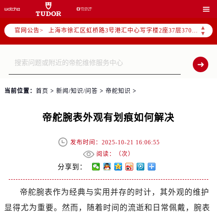
北京市朝阳区建国门外大街甲6号华熙国际中心写字楼D座11层1102室（需提前预约）

天津市和平区赤峰道136号天津国际金融中心写字楼26层2603室（需提前预约）
▲
官网公告>
上海市徐汇区虹桥路3号港汇中心写字楼2座37层3705室（需提前预约）
▼
上海市黄浦区南京东路299号宏伊国际广场写字楼8层806室（需提前预约）
南京市秦淮区中山南路1号（新街口）南京中心写字楼22层C1-1室（需提前预约）
常州市新北区龙锦路1590号现代传媒中心写字楼5号楼10层1008室（需提前预约）
徐州市鼓楼区淮海东路29号苏宁广场IFC国际金融中心写字楼35层3508室（需提前预约）
当前位置：
首页
>
新闻/知识/问答
>
帝舵知识
>
扬州市邗江区国展路29号星耀天地写字楼1号楼18层1803室（需提前预约）
盐城市盐都区世纪大道5号盐城金融城写字楼1号楼16层1604室（需提前预约）
帝舵腕表外观有划痕如何解决
泰州市海陵区永定东路399号置地商务中心东塔写字楼（华润万象城）17层1706室（需提前预约）
宁波市江北区大闸南路500号来福士广场办公楼20层2009室（需提前预约）
发布时间：2025-10-21 16:06:55
杭州市上城区钱江路1366号华润大厦写字楼A座5层503-5室（需提前预约）
阅读：（
次）
金华市金东区东市南街777号金华万达广场写字楼4号楼22层2209室（需提前预约）
分享到：
绍兴市越城区胜利东路379号世茂天际中心写字楼8层805室（需提前预约）
帝舵腕表作为经典与实用并存的时计，其外观的维护
嘉兴市南湖区广益路705号嘉兴世界贸易中心写字楼A座13层1304室（需提前预约）
显得尤为重要。然而，随着时间的流逝和日常佩戴，腕表
南昌市红谷滩新区红谷中大道998号绿地双子塔（中央广场）A1座办公楼14层07室（需提前预约）