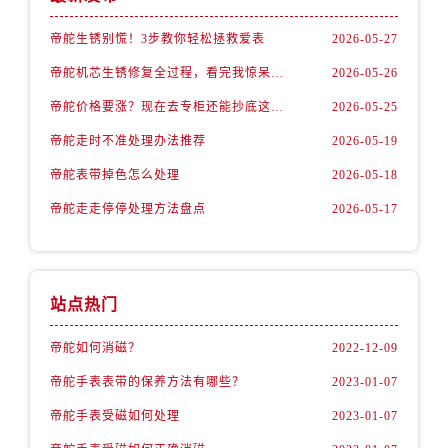
内蒙古自治区通辽市科尔沁区明仁大街帝舵售后服务中心（需提前预约）
内蒙古自治区乌海市海勃湾区人民南路帝舵售后服务中心（需提前预约）
帝舵生锈别慌！3步教你轻松拯救爱表
2026-05-27
内蒙古自治区乌兰察布市集宁区恩和大街帝舵售后服务中心（需提前预约）
帝舵机芯生锈修复全过程，看完我惊呆了！
2026-05-26
内蒙古自治区锡林郭勒盟市锡林浩特市光明街与额尔敦路交叉口帝舵售后服务中心（需提前预约）
帝舵价格要涨？现在去专柜还能抄底这些款
2026-05-25
内蒙古自治区兴安盟市乌兰浩特市兴安大街帝舵售后服务中心（需提前预约）
帝舵走时不准处理办法推荐
2026-05-19
山西省大同市平城区迎宾街帝舵售后服务中心（需提前预约）
帝舵表带掉色怎么处理
2026-05-18
山西省晋城市城区黄华街帝舵售后服务中心（需提前预约）
山西省晋中市榆次区顺城街帝舵售后服务中心（需提前预约）
帝舵走走停停处理方法盘点
2026-05-17
山西省临汾市尧都区解放路帝舵售后服务中心（需提前预约）
山西省吕梁市离石区永宁中路与建设街交叉口帝舵售后服务中心（需提前预约）
山西省朔州市朔城区怡西路与鄯阳西街交汇处帝舵售后服务中心（需提前预约）
站点热门
山西省忻州市忻府区和平东街与七一南路交叉口帝舵售后服务中心（需提前预约）
山西省阳泉市郊区平阳东街与新城大道交叉口帝舵售后服务中心（需提前预约）
帝舵如何消磁？
2022-12-09
山西省运城市盐湖区河东街帝舵售后服务中心（需提前预约）
帝舵手表表带的保养方法有哪些？
2023-01-07
山西省长治市潞州区英雄中路帝舵售后服务中心（需提前预约）
帝舵手表受磁如何处理
2023-01-07
山西省太原市迎泽区迎泽街道解放路15号亨得利名表维修授权店3楼帝舵售后服务中心（需提前预约）