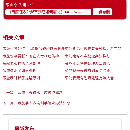
辽宁省锦州市古塔区中央大街帝舵售后服务中心（需提前预约）
本页永久地址：
辽宁省辽阳市白塔区新运大街帝舵售后服务中心（需提前预约）
一键复制
辽宁省盘锦市兴隆台区石油大街帝舵售后服务中心（需提前预约）
辽宁省铁岭市银州区南马路帝舵售后服务中心（需提前预约）
辽宁省营口市站前区市府路与渤海大街交叉口帝舵售后服务中心（需提前预约）
相关文章
辽宁省沈阳市沈河区中街路137号亨得利名表维修授权店1楼帝舵售后服务中心（需提前预约）
帝舵生锈别慌！3步教你轻松拯救爱表
帝舵机芯生锈修复全过程，看完我惊呆了！
辽宁省沈阳市沈河区中街路83号亨得利名表维修授权店1楼帝舵售后服务中心（需提前预约）
帝舵价格要涨？现在去专柜还能抄底这些款
帝舵走时不准处理办法推荐
北京市朝阳区建国门外大街甲6号华熙国际中心D座11层1102室帝舵售后服务中心（需提前预约）
帝舵表带掉色怎么处理
帝舵走走停停处理方法盘点
北京市东城区东长安街1号王府井东方广场W3座6层602室帝舵售后服务中心（需提前预约）
帝舵进水了如何处理
帝舵腕表表盘有划痕是啥原因
河北省保定市竞秀区朝阳北大街北国先天下帝舵售后服务中心（需提前预约）
帝舵表针掉了是啥原因
帝舵表壳有划痕处理方法大全
内蒙古自治区阿拉善盟市左旗土尔扈特大街帝舵售后服务中心（需提前预约）
内蒙古自治区巴彦淖尔市临河区新华街帝舵售后服务中心（需提前预约）
上一篇：
帝舵手表进水了应该咋解决
内蒙古自治区包头市青山区幸福路甲3号王府井百货名表维修帝舵售后服务中心（需提前预约）
下一篇：
帝舵手表表壳割手解决办法汇总
内蒙古自治区赤峰市红山区哈达街帝舵售后服务中心（需提前预约）
内蒙古自治区鄂尔多斯市东胜区伊金霍洛街帝舵售后服务中心（需提前预约）
内蒙古自治区呼伦贝尔市海拉尔区中央街帝舵售后服务中心（需提前预约）
最新发布