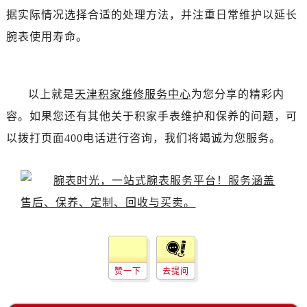
吉林省白城市洮北区明仁南街帝舵售后服务中心（需提前预约）
据实际情况选择合适的处理方法，并注重日常维护以延长
吉林省白山市浑江区浑江大街帝舵售后服务中心（需提前预约）
腕表使用寿命。
吉林省吉林市船营区河南街帝舵售后服务中心（需提前预约）
吉林省辽源市龙山区人民大街帝舵售后服务中心（需提前预约）
吉林省梅河口市新华街道梅河大街帝舵售后服务中心（需提前预约）
以上就是
天津积家维修服务中心
为您分享的精彩内
吉林省四平市铁东区紫气大路与南九经街交汇处帝舵售后服务中心（需提前预约）
容。如果您还有其他关于积家手表维护和保养的问题，可
吉林省松原市宁江区五环大街帝舵售后服务中心（需提前预约）
以拨打页面400电话进行咨询，我们将竭诚为您服务。
吉林省通化市东昌区环通乡江南大街帝舵售后服务中心（需提前预约）
吉林省延边市延吉市解放路帝舵售后服务中心（需提前预约）
辽宁省鞍山市铁东区站前街帝舵售后服务中心（需提前预约）
辽宁省本溪市平山区胜利路帝舵售后服务中心（需提前预约）
辽宁省朝阳市双塔区新华路帝舵售后服务中心（需提前预约）
辽宁省丹东市振兴区七经街帝舵售后服务中心（需提前预约）
辽宁省抚顺市新抚区东一路帝舵售后服务中心（需提前预约）
赞一下
去提问
辽宁省阜新市海州区解放大街帝舵售后服务中心（需提前预约）
辽宁省葫芦岛市连山区中央路帝舵售后服务中心（需提前预约）