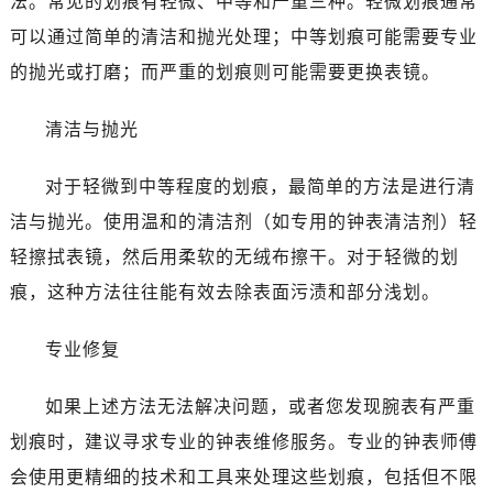
法。常见的划痕有轻微、中等和严重三种。轻微划痕通常
哈尔滨市南岗区东大直街146号上和置地广场金座12层1214室（需提前预约）
可以通过简单的清洁和抛光处理；中等划痕可能需要专业
大连市中山区人民路15号国际金融大厦7层G室（需提前预约）
佛山市禅城区季华五路57号万科金融中心C座12层1205室（需提前预约）
的抛光或打磨；而严重的划痕则可能需要更换表镜。
东莞市东城街道鸿福东路1号民盈国贸中心T1写字楼9层907室（需提前预约）
清洁与抛光
无锡市梁溪区人民中路139号恒隆广场写字楼1座11层1104室（需提前预约）
南通市崇川区工农路57号圆融广场写字楼16层1603室（需提前预约）
对于轻微到中等程度的划痕，最简单的方法是进行清
苏州市苏州工业园区星港街199号苏州中心办公楼C座22层08室（需提前预约）
洁与抛光。使用温和的清洁剂（如专用的钟表清洁剂）轻
武汉市江汉区解放大道686号世界贸易大厦38层09室（需提前预约）
南宁市青秀区金湖路59号地王大厦12楼1224室（需提前预约）
轻擦拭表镜，然后用柔软的无绒布擦干。对于轻微的划
合肥市蜀山区潜山路111号万象城华润大厦B座12楼03室（需提前预约）
痕，这种方法往往能有效去除表面污渍和部分浅划。
泉州市丰泽区宝洲路729号浦西万达中心写字楼A座7楼709室（需提前预约）
青岛市南区山东路6号华润大厦B座22层04室（需提前预约）
专业修复
烟台市芝罘区胜利路139号万达金融中心A座907室（需提前预约）
如果上述方法无法解决问题，或者您发现腕表有严重
长春市朝阳区西安大路727号中银大厦A座(旺进大厦)18层09室（需提前预约）
贵阳市南明区都司高架桥路33号亨特国际金融中心14楼14D（需提前预约）
划痕时，建议寻求专业的钟表维修服务。专业的钟表师傅
昆明市盘龙区北京路928号同德昆明广场写字楼10层06室（需提前预约）
会使用更精细的技术和工具来处理这些划痕，包括但不限