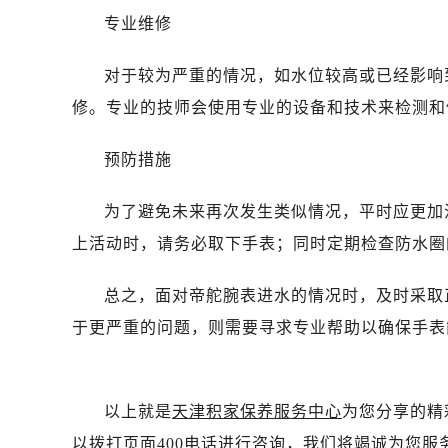
石家庄市长安区中山东路39号勒泰中
专业维修
西安市碑林区南关正街88号华侨城长
海口市龙华区金贸东路5号海口华润大厦
对于较为严重的情况，如水位较高或已经影响
唐山市路南区新华东道100号万达广场
修。专业的技师会使用专业的设备和技术来检测和
台州市椒江区东海大道1800号腾达中
黑龙江省大庆市萨尔图区会战大街帝
预防措施
黑龙江省鹤岗市向阳区红军路帝舵售
黑龙江省黑河市爱辉区中央街帝舵售
为了避免未来再次发生类似情况，平时应更加
黑龙江省鸡西市鸡冠区红军路帝舵售
上活动时，请务必取下手表；同时定期检查防水圈
黑龙江省佳木斯市向阳区长安路帝舵
黑龙江省牡丹江市东安区太平路帝舵
总之，面对帝舵腕表进水的情况时，及时采取
黑龙江省七台河市桃山区大同街帝舵
于更严重的问题，则需要寻求专业帮助以确保手表
黑龙江省齐齐哈尔市龙沙区龙华路帝
黑龙江省双鸭山市尖山区新兴大街帝
黑龙江省绥化市北林区新华街与康庄
以上就是
天津积家保养服务中心
为您分享的精
黑龙江省伊春市伊美区通河路帝舵售
以拨打页面400电话进行咨询，我们将竭诚为您服