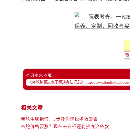
吉林省白城市洮北区明仁南街帝舵售
吉林省白山市浑江区浑江大街帝舵售
吉林省吉林市船营区河南街帝舵售后
吉林省辽源市龙山区人民大街帝舵售
吉林省梅河口市新华街道梅河大街帝
吉林省四平市铁东区紫气大路与南九
吉林省松原市宁江区五环大街帝舵售
赞
吉林省通化市东昌区环通乡江南大街
吉林省延边市延吉市解放路帝舵售后
辽宁省鞍山市铁东区站前街帝舵售后
本页永久地址：
辽宁省本溪市平山区胜利路帝舵售后
辽宁省朝阳市双塔区新华路帝舵售后
辽宁省丹东市振兴区七经街帝舵售后
辽宁省抚顺市新抚区东一路帝舵售后
相关文章
辽宁省阜新市海州区解放大街帝舵售
帝舵生锈别慌！3步教你轻松拯救爱表
辽宁省葫芦岛市连山区中央路帝舵售
帝舵价格要涨？现在去专柜还能抄底这些款