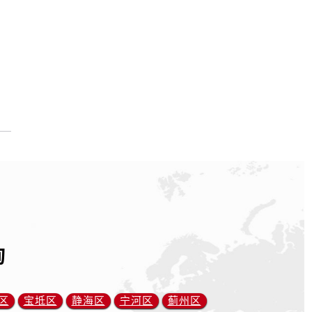
询
区
宝坻区
静海区
宁河区
蓟州区