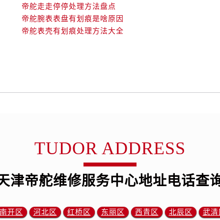
后服务中心（需提前预约）
帝舵走走停停处理方法盘点
后服务中心（需提前预约）
帝舵腕表表盘有划痕是啥原因
售后服务中心（需提前预约）
帝舵表壳有划痕处理方法大全
服务中心（需提前预约）
街交叉口帝舵售后服务中心（需提前预约）
得利名表维修授权店1楼帝舵售后服务中心（需提前预约）
得利名表维修授权店1楼帝舵售后服务中心（需提前预约）
国际中心D座11层1102室帝舵售后服务中心（需提前预约）
广场W3座6层602室帝舵售后服务中心（需提前预约）
先天下帝舵售后服务中心（需提前预约）
特大街帝舵售后服务中心（需提前预约）
TUDOR ADDRESS
街帝舵售后服务中心（需提前预约）
3号王府井百货名表维修帝舵售后服务中心（需提前预约）
天津帝舵维修服务中心地址电话查
舵售后服务中心（需提前预约）
霍洛街帝舵售后服务中心（需提前预约）
央街帝舵售后服务中心（需提前预约）
南开区
河北区
红桥区
东丽区
西青区
北辰区
武清