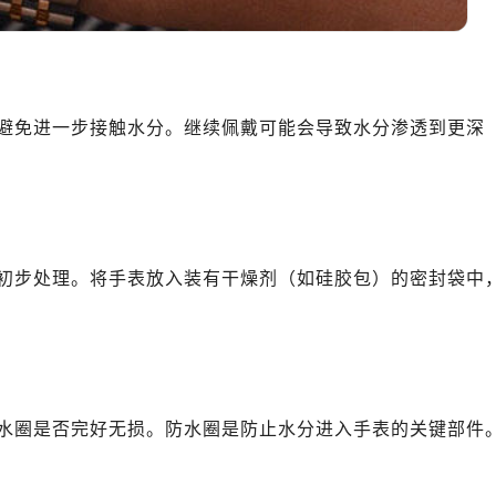
地广场金座12层1214室（需提前预约）
厦7层G室（需提前预约）
心C座12层1205室（需提前预约）
中心T1写字楼9层907室（需提前预约）
写字楼1座11层1104室（需提前预约）
避免进一步接触水分。继续佩戴可能会导致水分渗透到更深
楼16层1603室（需提前预约）
中心办公楼C座22层08室（需提前预约）
大厦38层09室（需提前预约）
楼1224室（需提前预约）
初步处理。将手表放入装有干燥剂（如硅胶包）的密封袋中
大厦B座12楼03室（需提前预约）
心写字楼A座7楼709室（需提前预约）
2层04室（需提前预约）
心A座907室（需提前预约）
A座(旺进大厦)18层09室（需提前预约）
水圈是否完好无损。防水圈是防止水分进入手表的关键部件
国际金融中心14楼14D（需提前预约）
广场写字楼10层06室（需提前预约）