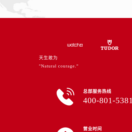
内蒙古自治区通辽市科尔沁区明仁大
内蒙古自治区乌海市海勃湾区人民南
内蒙古自治区乌兰察布市集宁区恩和
内蒙古自治区锡林郭勒盟市锡林浩特
内蒙古自治区兴安盟市乌兰浩特市兴
山西省大同市平城区迎宾街帝舵售后
山西省晋城市城区黄华街帝舵售后服
天生敢为
山西省晋中市榆次区顺城街帝舵售后
"Natural courage.”
山西省临汾市尧都区解放路帝舵售后
山西省吕梁市离石区永宁中路与建设
山西省朔州市朔城区怡西路与鄯阳西
山西省忻州市忻府区和平东街与七一
总部服务热线
400-801-538
山西省阳泉市郊区平阳东街与新城大
山西省运城市盐湖区河东街帝舵售后
山西省长治市潞州区英雄中路帝舵售
山西省太原市迎泽区迎泽街道解放路
营业时间