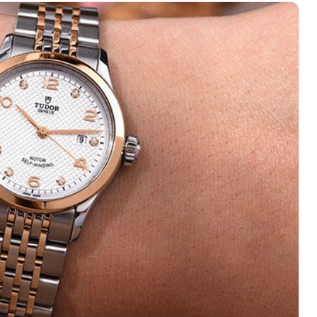
心写字楼（万象城）15层1508室（需提前预约）
际中心写字楼A塔7层704室（需提前预约）
世界贸易中心大厦南塔写字楼15层07室（需提前预约）
厦写字楼17层1701室（需提前预约）
厦写字楼1座30层05室（需提前预约）
字楼B座11层1104室（需提前预约）
心写字楼2号楼5层509室（需提前预约）
心写字楼24层2406B室（需提前预约）
代广场写字楼9层902室（需提前预约）
号世茂环球金融中心写字楼（芙蓉广场）10层13室（需提前预约
楼29层2905室（需提前预约）
表服务中心（品牌授权店）3层整层（需提前预约）
表服务中心（品牌授权店）1层整层（需提前预约）
表服务中心（品牌授权店）1层整层（需提前预约）
（CCMALL）C座17层17-B（需提前预约）
10层1015室（需提前预约）