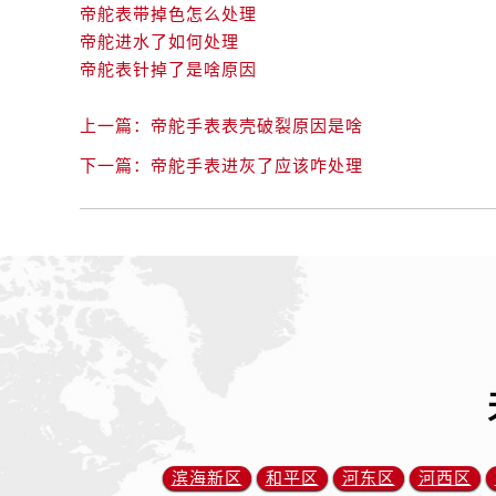
辽宁省锦州市古塔区中央大街帝舵售
帝舵表带掉色怎么处理
辽宁省辽阳市白塔区新运大街帝舵售
帝舵进水了如何处理
辽宁省盘锦市兴隆台区石油大街帝舵
帝舵表针掉了是啥原因
辽宁省铁岭市银州区南马路帝舵售后
辽宁省营口市站前区市府路与渤海大
上一篇：
帝舵手表表壳破裂原因是啥
辽宁省沈阳市沈河区中街路137号亨
下一篇：
帝舵手表进灰了应该咋处理
辽宁省沈阳市沈河区中街路83号亨
北京市朝阳区建国门外大街甲6号华熙
北京市东城区东长安街1号王府井东方
河北省保定市竞秀区朝阳北大街北国
内蒙古自治区阿拉善盟市左旗土尔扈
内蒙古自治区巴彦淖尔市临河区新华
内蒙古自治区包头市青山区幸福路甲
内蒙古自治区赤峰市红山区哈达街帝
内蒙古自治区鄂尔多斯市东胜区伊金
内蒙古自治区呼伦贝尔市海拉尔区中
滨海新区
和平区
河东区
河西区