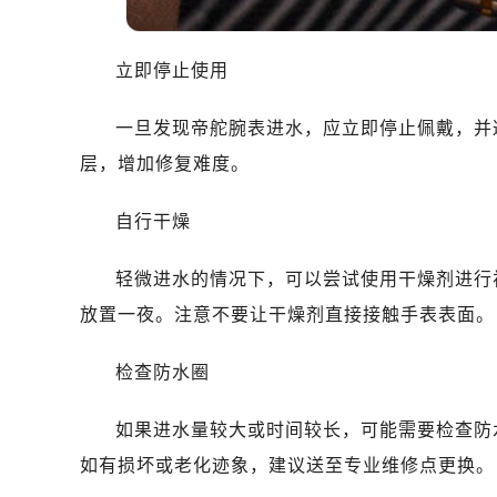
哈尔滨市南岗区东大直街146号上和置
大连市中山区人民路15号国际金融大
佛山市禅城区季华五路57号万科金融中
立即停止使用
东莞市东城街道鸿福东路1号民盈国贸
无锡市梁溪区人民中路139号恒隆广场
一旦发现帝舵腕表进水，应立即停止佩戴，并
南通市崇川区工农路57号圆融广场写字
层，增加修复难度。
苏州市苏州工业园区星港街199号苏州
武汉市江汉区解放大道686号世界贸易
自行干燥
南宁市青秀区金湖路59号地王大厦12
轻微进水的情况下，可以尝试使用干燥剂进行
合肥市蜀山区潜山路111号万象城华润
泉州市丰泽区宝洲路729号浦西万达中
放置一夜。注意不要让干燥剂直接接触手表表面。
青岛市南区山东路6号华润大厦B座2
检查防水圈
烟台市芝罘区胜利路139号万达金融中
长春市朝阳区西安大路727号中银大厦
如果进水量较大或时间较长，可能需要检查防
贵阳市南明区都司高架桥路33号亨特
如有损坏或老化迹象，建议送至专业维修点更换。
昆明市盘龙区北京路928号同德昆明