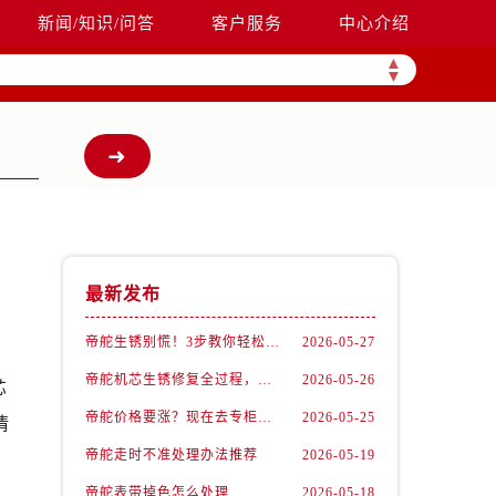
新闻/知识/问答
客户服务
中心介绍
▲
▼
最新发布
帝舵生锈别慌！3步教你轻松拯救爱表
2026-05-27
帝舵机芯生锈修复全过程，看完我惊呆了！
2026-05-26
芯
帝舵价格要涨？现在去专柜还能抄底这些款
2026-05-25
情
帝舵走时不准处理办法推荐
2026-05-19
帝舵表带掉色怎么处理
2026-05-18