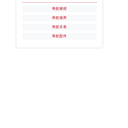
帝舵维修
帝舵保养
帝舵手表
帝舵配件
，
。