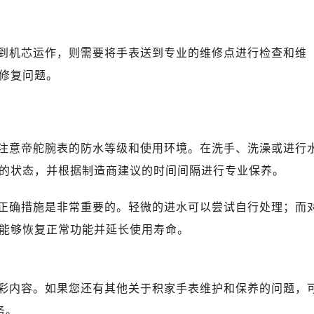
心写字楼B座13层07室（需提前预约）
安国际中心E座6楼10室（需提前预约）
B座17层1707室（需提前预约）
到机芯运作，则需要将手表送到专业的维修点进行检查和维
写字楼A座10层1002室（需提前预约）
修复问题。
心东1幢20楼2002室（需提前预约）
舵售后服务中心（需提前预约）
后服务中心（需提前预约）
后服务中心（需提前预约）
注意帝舵腕表的防水等级和使用环境。在洗手、洗澡或进行
后服务中心（需提前预约）
的状态，并根据制造商建议的时间间隔进行专业保养。
售后服务中心（需提前预约）
售后服务中心（需提前预约）
正确措施是非常重要的。轻微的进水可以尝试自行处理；而
售后服务中心（需提前预约）
能够恢复正常功能并延长使用寿命。
舵售后服务中心（需提前预约）
舵售后服务中心（需提前预约）
路交叉口帝舵售后服务中心（需提前预约）
彩内容。如果您还有其他关于积家手表维护和保养的问题，
后服务中心（需提前预约）
务。