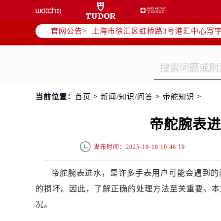
北京市朝阳区建国门外大街甲6号华熙
天津市和平区赤峰道136号天津国际金
上海市徐汇区虹桥路3号港汇中心写字楼
官网公告>
上海市黄浦区南京东路299号宏伊国
南京市秦淮区中山南路1号（新街口）
常州市新北区龙锦路1590号现代传媒
徐州市鼓楼区淮海东路29号苏宁广场I
当前位置：
首页
>
新闻/知识/问答
>
帝舵知识
>
扬州市邗江区国展路29号星耀天地写字
盐城市盐都区世纪大道5号盐城金融城写
帝舵腕表
泰州市海陵区永定东路399号置地商
宁波市江北区大闸南路500号来福士广
发布时间：2025-10-18 10:46:19
杭州市上城区钱江路1366号华润大厦
金华市金东区东市南街777号金华万达
帝舵腕表进水，是许多手表用户可能会遇到的
绍兴市越城区胜利东路379号世茂天
的损坏。因此，了解正确的处理方法至关重要。本
嘉兴市南湖区广益路705号嘉兴世界贸
况。
南昌市红谷滩新区红谷中大道998号