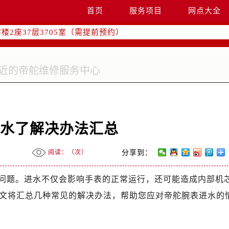
国际中心写字楼D座11层1102室（需提前预约）
首页
服务项目
网点大全
融中心写字楼26层2603室（需提前预约）
2座37层3705室（需提前预约）
际广场写字楼8层806室（需提前预约）
南京中心写字楼22层C1-1室（需提前预约）
中心写字楼5号楼10层1008室（需提前预约）
FC国际金融中心写字楼35层3508室（需提前预约）
楼1号楼18层1803室（需提前预约）
字楼1号楼16层1604室（需提前预约）
进水了解决办法汇总
务中心东塔写字楼（华润万象城）17层1706室（需提前预约）
场办公楼20层2009室（需提前预约）
阅读：（
次）
分享到：
写字楼A座5层503-5室（需提前预约）
广场写字楼4号楼22层2209室（需提前预约）
问题。进水不仅会影响手表的正常运行，还可能造成内部机
际中心写字楼8层805室（需提前预约）
文将汇总几种常见的解决办法，帮助您应对帝舵腕表进水的
易中心写字楼A座13层1304室（需提前预约）
绿地双子塔（中央广场）A1座办公楼14层07室（需提前预约）