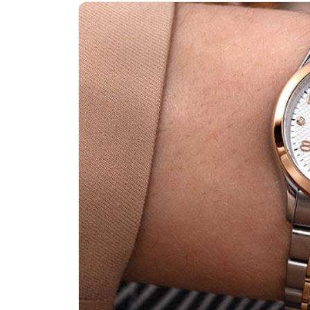
济南市历下区经十路11111号华润中
广州市天河区天河路230号万菱汇国
广州市越秀区环市东路371-375号
深圳市罗湖区深南东路5001号华润大
惠州市惠城区江北文昌一路7号华贸大
厦门市思明区湖滨东路95号华润大厦写
福州市晋安区横屿路9号东二环泰禾中
成都市锦江区人民东路6号SAC东原中
重庆市江北区观音桥步行街2号融恒时
长沙市芙蓉区定王台街道建湘路393
郑州市二七区铭功路10号华润大厦写字
太原市迎泽区解放路15号亨得利名
沈阳市沈河区中街路137号亨得利名
沈阳市沈河区中街路83号亨得利名
乌鲁木齐市天山区红山路26号时代广场
温州市鹿城区锦绣路1067号置信广场