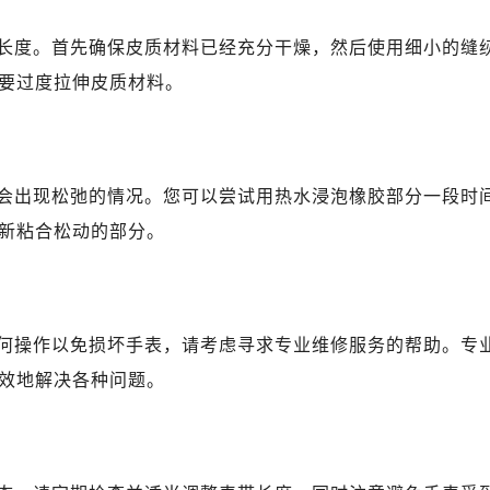
A座(旺进大厦)18层09室（需提前预约）
国际金融中心14楼14D（需提前预约）
长度。首先确保皮质材料已经充分干燥，然后使用细小的缝
广场写字楼10层06室（需提前预约）
要过度拉伸皮质材料。
心写字楼B座13层07室（需提前预约）
安国际中心E座6楼10室（需提前预约）
B座17层1707室（需提前预约）
写字楼A座10层1002室（需提前预约）
会出现松弛的情况。您可以尝试用热水浸泡橡胶部分一段时
心东1幢20楼2002室（需提前预约）
新粘合松动的部分。
舵售后服务中心（需提前预约）
后服务中心（需提前预约）
后服务中心（需提前预约）
何操作以免损坏手表，请考虑寻求专业维修服务的帮助。专
后服务中心（需提前预约）
售后服务中心（需提前预约）
效地解决各种问题。
售后服务中心（需提前预约）
售后服务中心（需提前预约）
舵售后服务中心（需提前预约）