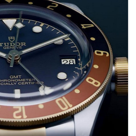
际中心写字楼8层805室（需提前预约）
易中心写字楼A座13层1304室（需提前预约）
绿地双子塔（中央广场）A1座办公楼14层07室（需提前预约）
心写字楼（万象城）15层1508室（需提前预约）
际中心写字楼A塔7层704室（需提前预约）
世界贸易中心大厦南塔写字楼15层07室（需提前预约）
厦写字楼17层1701室（需提前预约）
厦写字楼1座30层05室（需提前预约）
字楼B座11层1104室（需提前预约）
心写字楼2号楼5层509室（需提前预约）
心写字楼24层2406B室（需提前预约）
代广场写字楼9层902室（需提前预约）
号世茂环球金融中心写字楼（芙蓉广场）10层13室（需提前预约
楼29层2905室（需提前预约）
表服务中心（品牌授权店）3层整层（需提前预约）
表服务中心（品牌授权店）1层整层（需提前预约）