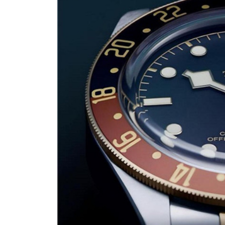
绍兴市越城区胜利东路379号世茂天
嘉兴市南湖区广益路705号嘉兴世界贸
南昌市红谷滩新区红谷中大道998号
济南市历下区经十路11111号华润中
广州市天河区天河路230号万菱汇国
广州市越秀区环市东路371-375号
深圳市罗湖区深南东路5001号华润大
惠州市惠城区江北文昌一路7号华贸大
厦门市思明区湖滨东路95号华润大厦写
福州市晋安区横屿路9号东二环泰禾中
成都市锦江区人民东路6号SAC东原中
重庆市江北区观音桥步行街2号融恒时
长沙市芙蓉区定王台街道建湘路393
郑州市二七区铭功路10号华润大厦写字
太原市迎泽区解放路15号亨得利名
沈阳市沈河区中街路137号亨得利名