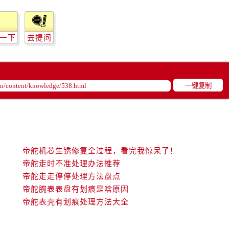
服务中心（需提前预约）
后服务中心（需提前预约）
后服务中心（需提前预约）
一下
去提问
后服务中心（需提前预约）
后服务中心（需提前预约）
售后服务中心（需提前预约）
一键复制
服务中心（需提前预约）
街交叉口帝舵售后服务中心（需提前预约）
得利名表维修授权店1楼帝舵售后服务中心（需提前预约）
得利名表维修授权店1楼帝舵售后服务中心（需提前预约）
国际中心D座11层1102室帝舵售后服务中心（需提前预约）
帝舵机芯生锈修复全过程，看完我惊呆了！
广场W3座6层602室帝舵售后服务中心（需提前预约）
帝舵走时不准处理办法推荐
帝舵走走停停处理方法盘点
先天下帝舵售后服务中心（需提前预约）
帝舵腕表表盘有划痕是啥原因
特大街帝舵售后服务中心（需提前预约）
帝舵表壳有划痕处理方法大全
街帝舵售后服务中心（需提前预约）
3号王府井百货名表维修帝舵售后服务中心（需提前预约）