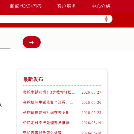
新闻/知识/问答
客户服务
中心介绍
▲
▼
最新发布
帝舵生锈别慌！3步教你轻松拯救爱表
2026-05-27
帝舵机芯生锈修复全过程，看完我惊呆了！
2026-05-26
以
帝舵价格要涨？现在去专柜还能抄底这些款
2026-05-25
帝舵走时不准处理办法推荐
2026-05-19
帝舵表带掉色怎么处理
2026-05-18