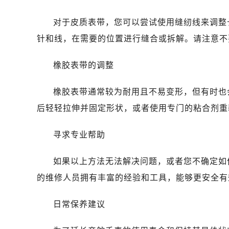
长春市朝阳区西安大路727号中银大厦
贵阳市南明区都司高架桥路33号亨特
对于皮质表带，您可以尝试使用缝纫线来调整
昆明市盘龙区北京路928号同德昆明
针和线，在需要的位置进行缝合或拆解。请注意不
石家庄市长安区中山东路39号勒泰中
西安市碑林区南关正街88号华侨城长
橡胶表带的调整
海口市龙华区金贸东路5号海口华润大厦
唐山市路南区新华东道100号万达广场
橡胶表带通常较为耐用且不易变形，但有时也
台州市椒江区东海大道1800号腾达中
后轻轻拉伸并固定形状，或者使用专门的粘合剂重
黑龙江省大庆市萨尔图区会战大街帝
黑龙江省鹤岗市向阳区红军路帝舵售
寻求专业帮助
黑龙江省黑河市爱辉区中央街帝舵售
如果以上方法无法解决问题，或者您不确定如
黑龙江省鸡西市鸡冠区红军路帝舵售
黑龙江省佳木斯市向阳区长安路帝舵
的维修人员拥有丰富的经验和工具，能够更安全有
黑龙江省牡丹江市东安区太平路帝舵
日常保养建议
黑龙江省七台河市桃山区大同街帝舵
黑龙江省齐齐哈尔市龙沙区龙华路帝