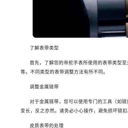
沈阳市沈河区中街路83号亨得利名
乌鲁木齐市天山区红山路26号时代广场
温州市鹿城区锦绣路1067号置信广场
哈尔滨市南岗区东大直街146号上和置
大连市中山区人民路15号国际金融大
佛山市禅城区季华五路57号万科金融中
了解表带类型
东莞市东城街道鸿福东路1号民盈国贸
无锡市梁溪区人民中路139号恒隆广场
首先，了解您的帝舵手表所使用的表带类型至
南通市崇川区工农路57号圆融广场写字
等。不同类型的表带调整方法有所不同。
苏州市苏州工业园区星港街199号苏州
武汉市江汉区解放大道686号世界贸易
调整金属链带
南宁市青秀区金湖路59号地王大厦12
合肥市蜀山区潜山路111号万象城华润
对于金属链带，您可以使用专门的工具（如链
泉州市丰泽区宝洲路729号浦西万达中
变长，反之亦然。请务必小心操作，避免损坏链扣
青岛市南区山东路6号华润大厦B座2
烟台市芝罘区胜利路139号万达金融中
皮质表带的处理