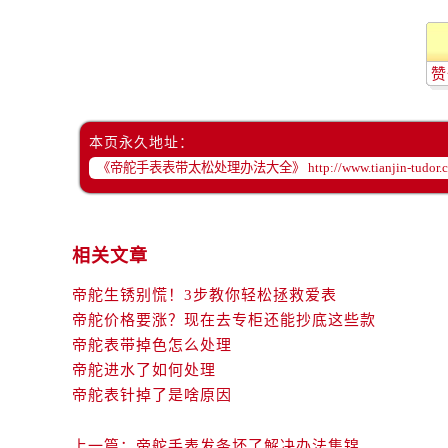
辽宁省抚顺市新抚区东一路帝舵售后
辽宁省阜新市海州区解放大街帝舵售
辽宁省葫芦岛市连山区中央路帝舵售
赞
辽宁省锦州市古塔区中央大街帝舵售
辽宁省辽阳市白塔区新运大街帝舵售
本页永久地址：
辽宁省盘锦市兴隆台区石油大街帝舵
辽宁省铁岭市银州区南马路帝舵售后
辽宁省营口市站前区市府路与渤海大
辽宁省沈阳市沈河区中街路137号亨
相关文章
辽宁省沈阳市沈河区中街路83号亨
北京市朝阳区建国门外大街甲6号华熙
帝舵生锈别慌！3步教你轻松拯救爱表
北京市东城区东长安街1号王府井东方
帝舵价格要涨？现在去专柜还能抄底这些款
帝舵表带掉色怎么处理
河北省保定市竞秀区朝阳北大街北国
帝舵进水了如何处理
内蒙古自治区阿拉善盟市左旗土尔扈
帝舵表针掉了是啥原因
内蒙古自治区巴彦淖尔市临河区新华
内蒙古自治区包头市青山区幸福路甲
上一篇：
帝舵手表发条坏了解决办法集锦