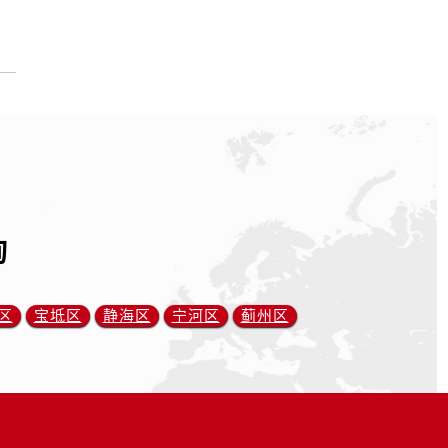
询
区
宝坻区
静海区
宁河区
蓟州区