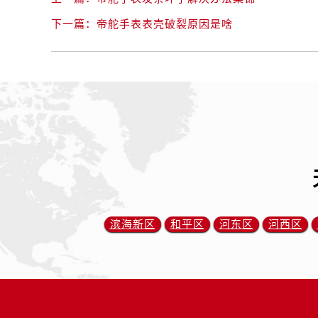
内蒙古自治区赤峰市红山区哈达街帝
下一篇：
帝舵手表表壳破裂原因是啥
内蒙古自治区鄂尔多斯市东胜区伊金
内蒙古自治区呼伦贝尔市海拉尔区中
内蒙古自治区通辽市科尔沁区明仁大
内蒙古自治区乌海市海勃湾区人民南
内蒙古自治区乌兰察布市集宁区恩和
内蒙古自治区锡林郭勒盟市锡林浩特
内蒙古自治区兴安盟市乌兰浩特市兴
山西省大同市平城区迎宾街帝舵售后
山西省晋城市城区黄华街帝舵售后服
山西省晋中市榆次区顺城街帝舵售后
滨海新区
和平区
河东区
河西区
山西省临汾市尧都区解放路帝舵售后
山西省吕梁市离石区永宁中路与建设
山西省朔州市朔城区怡西路与鄯阳西
山西省忻州市忻府区和平东街与七一
山西省阳泉市郊区平阳东街与新城大