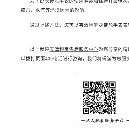
为了延长帝舵手表的使用寿命和保持其最佳状
黑龙江省双鸭山市尖山区新兴大街帝
撞击、水汽等环境因素的影响。
黑龙江省绥化市北林区新华街与康庄
黑龙江省伊春市伊美区通河路帝舵售
通过上述方法，您可以有效地解决帝舵手表表
吉林省白城市洮北区明仁南街帝舵售
吉林省白山市浑江区浑江大街帝舵售
吉林省吉林市船营区河南街帝舵售后
以上就是
天津积家售后服务中心
为您分享的精
吉林省辽源市龙山区人民大街帝舵售
以拨打页面400电话进行咨询，我们将竭诚为您服
吉林省梅河口市新华街道梅河大街帝
吉林省四平市铁东区紫气大路与南九
吉林省松原市宁江区五环大街帝舵售
吉林省通化市东昌区环通乡江南大街
吉林省延边市延吉市解放路帝舵售后
辽宁省鞍山市铁东区站前街帝舵售后
辽宁省本溪市平山区胜利路帝舵售后
辽宁省朝阳市双塔区新华路帝舵售后
辽宁省丹东市振兴区七经街帝舵售后