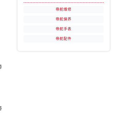
帝舵维修
帝舵保养
帝舵手表
帝舵配件
带
带