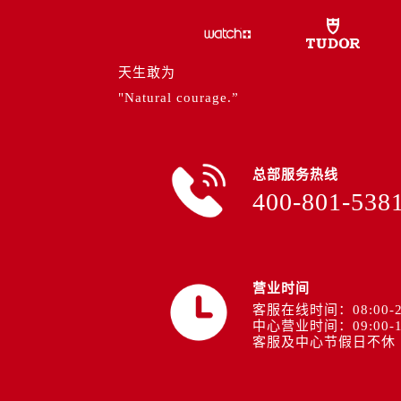
山西省运城市盐湖区河东街帝舵售后
山西省长治市潞州区英雄中路帝舵售
山西省太原市迎泽区迎泽街道解放路
天生敢为
天津市和平区赤峰道136号天津国际金
"Natural courage.”
安徽省安庆市迎江区人民路帝舵售后
安徽省蚌埠市蚌山区淮河路帝舵售后
安徽省亳州市谯城区魏武大道帝舵售
总部服务热线
安徽省池州市贵池区长江路帝舵售后
400-801-538
安徽省滁州市琅琊区南谯北路帝舵售
安徽省阜阳市颍州区颍州北路帝舵售
安徽省淮北市相山区淮海路帝舵售后
安徽省淮南市田家庵区国庆中路帝舵
营业时间
客服在线时间：08:00-2
安徽省黄山市屯溪区黄山西路帝舵售
中心营业时间：09:00-1
安徽省六安市金安区解放中路帝舵售
客服及中心节假日不休
安徽省马鞍山市雨山区湖南西路帝舵
安徽省宿州市埇桥区人民中路帝舵售