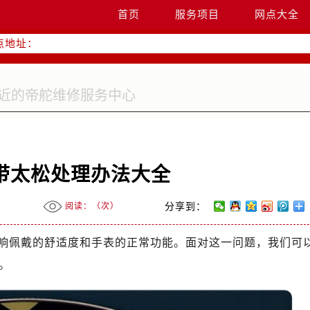
：400-801-5381
首页
服务项目
网点大全
点地址：
字楼W3座6层602室（需提前预约）
国际中心写字楼D座11层1102室（需提前预约）
融中心写字楼26层2603室（需提前预约）
2座37层3705室（需提前预约）
际广场写字楼8层806室（需提前预约）
南京中心写字楼22层C1-1室（需提前预约）
中心写字楼5号楼10层1008室（需提前预约）
带太松处理办法大全
FC国际金融中心写字楼35层3508室（需提前预约）
楼1号楼18层1803室（需提前预约）
阅读：（
次）
分享到：
字楼1号楼16层1604室（需提前预约）
务中心东塔写字楼（华润万象城）17层1706室（需提前预约）
响佩戴的舒适度和手表的正常功能。面对这一问题，我们可
场办公楼20层2009室（需提前预约）
。
写字楼A座5层503-5室（需提前预约）
广场写字楼4号楼22层2209室（需提前预约）