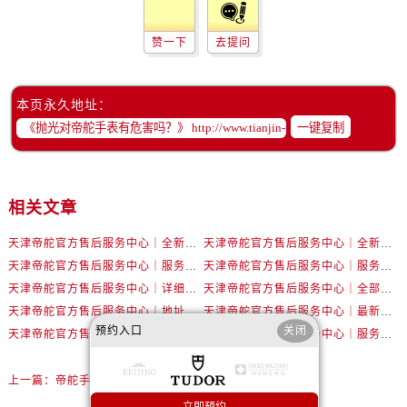
黑龙江省双鸭山市尖山区新兴大街帝舵售后服务中心（需提前预约）
黑龙江省绥化市北林区新华街与康庄路交叉口帝舵售后服务中心（需提前预约）
赞一下
去提问
黑龙江省伊春市伊美区通河路帝舵售后服务中心（需提前预约）
吉林省白城市洮北区明仁南街帝舵售后服务中心（需提前预约）
本页永久地址：
吉林省白山市浑江区浑江大街帝舵售后服务中心（需提前预约）
一键复制
吉林省吉林市船营区河南街帝舵售后服务中心（需提前预约）
吉林省辽源市龙山区人民大街帝舵售后服务中心（需提前预约）
吉林省梅河口市新华街道梅河大街帝舵售后服务中心（需提前预约）
相关文章
吉林省四平市铁东区紫气大路与南九经街交汇处帝舵售后服务中心（需提前预约）
吉林省松原市宁江区五环大街帝舵售后服务中心（需提前预约）
天津帝舵官方售后服务中心｜全新电话和网点地址权威信息公示（2026年7月最新）
天津帝舵官方售后服务中心｜全新地址及售后电话权威信息公示（2026年7月最新）
吉林省通化市东昌区环通乡江南大街帝舵售后服务中心（需提前预约）
天津帝舵官方售后服务中心｜服务热线与详细地址权威信息公示（2026年7月最新）
天津帝舵官方售后服务中心｜服务热线及具体地址权威信息公示（2026年7月最新）
天津帝舵官方售后服务中心｜详细网点地址与电话权威信息公示（2026年7月最新）
天津帝舵官方售后服务中心｜全部地址与客服热线权威信息公示（2026年7月最新）
吉林省延边市延吉市解放路帝舵售后服务中心（需提前预约）
天津帝舵官方售后服务中心｜地址与官方电话权威信息公示（2026年6月最新）
天津帝舵官方售后服务中心｜最新电话及维修地址权威信息公示（2026年6月最新）
辽宁省鞍山市铁东区站前街帝舵售后服务中心（需提前预约）
预约入口
关闭
天津帝舵官方售后服务中心｜地址与客户服务热线权威信息公示（2026年6月最新）
天津帝舵官方售后服务中心｜服务热线及门店地址权威信息公示（2026年6月最新）
辽宁省本溪市平山区胜利路帝舵售后服务中心（需提前预约）
辽宁省朝阳市双塔区新华路帝舵售后服务中心（需提前预约）
上一篇：
帝舵手表受磁走的快怎么办？
辽宁省丹东市振兴区七经街帝舵售后服务中心（需提前预约）
立即预约