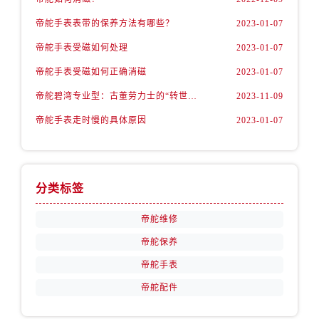
内蒙古自治区赤峰市红山区哈达街帝舵售后服务中心（需提前预约）
帝舵手表表带的保养方法有哪些？
2023-01-07
内蒙古自治区鄂尔多斯市东胜区伊金霍洛街帝舵售后服务中心（需提前预约）
帝舵手表受磁如何处理
2023-01-07
内蒙古自治区呼伦贝尔市海拉尔区中央街帝舵售后服务中心（需提前预约）
内蒙古自治区通辽市科尔沁区明仁大街帝舵售后服务中心（需提前预约）
帝舵手表受磁如何正确消磁
2023-01-07
内蒙古自治区乌海市海勃湾区人民南路帝舵售后服务中心（需提前预约）
帝舵碧湾专业型：古董劳力士的“转世重生”
2023-11-09
内蒙古自治区乌兰察布市集宁区恩和大街帝舵售后服务中心（需提前预约）
帝舵手表走时慢的具体原因
2023-01-07
内蒙古自治区锡林郭勒盟市锡林浩特市光明街与额尔敦路交叉口帝舵售后服务中心（需提前预约）
内蒙古自治区兴安盟市乌兰浩特市兴安大街帝舵售后服务中心（需提前预约）
山西省大同市平城区迎宾街帝舵售后服务中心（需提前预约）
分类标签
山西省晋城市城区黄华街帝舵售后服务中心（需提前预约）
山西省晋中市榆次区顺城街帝舵售后服务中心（需提前预约）
帝舵维修
山西省临汾市尧都区解放路帝舵售后服务中心（需提前预约）
帝舵保养
山西省吕梁市离石区永宁中路与建设街交叉口帝舵售后服务中心（需提前预约）
帝舵手表
山西省朔州市朔城区怡西路与鄯阳西街交汇处帝舵售后服务中心（需提前预约）
帝舵配件
山西省忻州市忻府区和平东街与七一南路交叉口帝舵售后服务中心（需提前预约）
山西省阳泉市郊区平阳东街与新城大道交叉口帝舵售后服务中心（需提前预约）