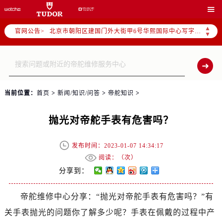
北京市东城区东长安街1号东方广场写字楼W3座6层602室（需提前预约）

北京市朝阳区建国门外大街甲6号华熙国际中心写字楼D座11层1102室（需提前预约）
▲
官网公告>
天津市和平区赤峰道136号天津国际金融中心写字楼26层2603室（需提前预约）
▼
上海市徐汇区虹桥路3号港汇中心写字楼2座37层3705室（需提前预约）
上海市黄浦区南京东路299号宏伊国际广场写字楼8层806室（需提前预约）
南京市秦淮区中山南路1号（新街口）南京中心写字楼22层C1-1室（需提前预约）
常州市新北区龙锦路1590号现代传媒中心写字楼5号楼10层1008室（需提前预约）
当前位置：
首页
>
新闻/知识/问答
>
帝舵知识
>
徐州市鼓楼区淮海东路29号苏宁广场IFC国际金融中心写字楼35层3508室（需提前预约）
扬州市邗江区国展路29号星耀天地写字楼1号楼18层1803室（需提前预约）
抛光对帝舵手表有危害吗？
盐城市盐都区世纪大道5号盐城金融城写字楼1号楼16层1604室（需提前预约）
泰州市海陵区永定东路399号置地商务中心东塔写字楼（华润万象城）17层1706室（需提前预约）
发布时间：2023-01-07 14:34:17
阅读：（
次）
宁波市江北区大闸南路500号来福士广场办公楼20层2009室（需提前预约）
分享到：
杭州市上城区钱江路1366号华润大厦写字楼A座5层503-5室（需提前预约）
金华市金东区东市南街777号金华万达广场写字楼4号楼22层2209室（需提前预约）
帝舵维修中心分享：“抛光对帝舵手表有危害吗？”有
绍兴市越城区胜利东路379号世茂天际中心写字楼8层805室（需提前预约）
关手表抛光的问题你了解多少呢？手表在佩戴的过程中产
嘉兴市南湖区广益路705号嘉兴世界贸易中心写字楼A座13层1304室（需提前预约）