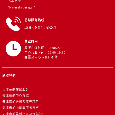
天生敢为
安徽省铜陵市铜官区石城大道帝舵售后服务中心（需提前预约）
"Natural courage.”
安徽省芜湖市镜湖区中山路步行街帝舵售后服务中心（需提前预约）
安徽省宣城市宣州区叠嶂西路帝舵售后服务中心（需提前预约）
总部服务热线
福建省龙岩市新罗区九一南路帝舵售后服务中心（需提前预约）
400-801-5381
福建省南平市建阳区人民西路帝舵售后服务中心（需提前预约）
福建省宁德市蕉城区天湖东路帝舵售后服务中心（需提前预约）
营业时间
福建省莆田市城厢区霞林街道荔华东大道帝舵售后服务中心（需提前预约）
客服在线时间：08:00-22:00
中心营业时间：09:00-19:30
福建省三明市三元区东乾二路帝舵售后服务中心（需提前预约）
客服及中心节假日不休
福建省漳州市龙文区步港路帝舵售后服务中心（需提前预约）
江苏省常州市新北区龙锦路1590号现代传媒中心5号楼10层1008室帝舵售后服务中心（需提前预约）
江苏省淮安市清江浦区淮海北路帝舵售后服务中心（需提前预约）
站点导航
江苏省连云港市海州区通灌北路帝舵售后服务中心（需提前预约）
江苏省南京市秦淮区中山南路1号南京中心22层22-C1-C3室帝舵售后服务中心（需提前预约）
天津帝舵在线服务
天津帝舵中心介绍
江苏省宿迁市宿城区西湖路帝舵售后服务中心（需提前预约）
天津帝舵维修及保养项目
江苏省泰州市海陵区永定东路399号置地商务中心东塔（华润万象城）17层1706室帝舵售后服务中心（需提前预约）
天津帝舵中国区服务网点
江苏省徐州市鼓楼区淮海东路29号苏宁广场IFC国际金融中心35层3508室帝舵售后服务中心（需提前预约）
天津帝舵最新资讯及保养知识