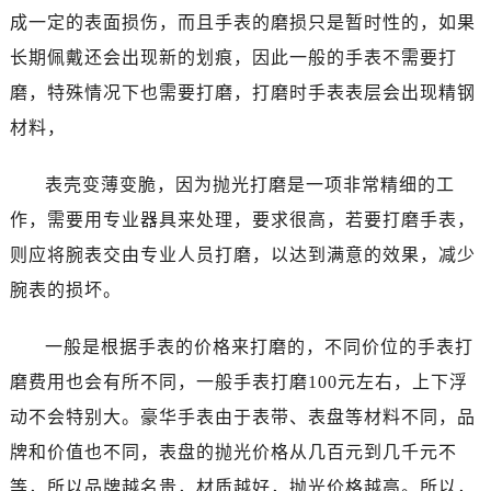
温州市鹿城区锦绣路1067号置信广场10层1015室（需提前预约）
成一定的表面损伤，而且手表的磨损只是暂时性的，如果
哈尔滨市道里区友谊西路600号富力中心T2座写字楼29层03室（需提前预约）
长期佩戴还会出现新的划痕，因此一般的手表不需要打
大连市中山区人民路15号国际金融大厦7层G室（需提前预约）
磨，特殊情况下也需要打磨，打磨时手表表层会出现精钢
佛山市禅城区季华五路57号万科金融中心C座12层1205室（需提前预约）
材料，
东莞市东城街道鸿福东路1号民盈国贸中心T1写字楼9层907室（需提前预约）
无锡市梁溪区人民中路139号恒隆广场写字楼1座11层1104室（需提前预约）
表壳变薄变脆，因为抛光打磨是一项非常精细的工
南通市崇川区工农路57号圆融广场写字楼16层1603室（需提前预约）
作，需要用专业器具来处理，要求很高，若要打磨手表，
苏州市苏州工业园区星港街199号苏州中心办公楼C座22层08室（需提前预约）
则应将腕表交由专业人员打磨，以达到满意的效果，减少
武汉市江汉区解放大道686号世界贸易大厦38层09室（需提前预约）
腕表的损坏。
南宁市青秀区金湖路59号地王大厦12楼1224室（需提前预约）
合肥市蜀山区潜山路111号万象城华润大厦B座12楼03室（需提前预约）
一般是根据手表的价格来打磨的，不同价位的手表打
泉州市丰泽区宝洲路729号浦西万达中心写字楼A座7楼709室（需提前预约）
磨费用也会有所不同，一般手表打磨100元左右，上下浮
青岛市南区山东路6号华润大厦B座22层04室（需提前预约）
烟台市芝罘区胜利路139号万达金融中心A座907室（需提前预约）
动不会特别大。豪华手表由于表带、表盘等材料不同，品
长春市朝阳区西安大路727号中银大厦A座(旺进大厦)18层09室（需提前预约）
牌和价值也不同，表盘的抛光价格从几百元到几千元不
贵阳市南明区都司高架桥路33号亨特国际金融中心14楼14D（需提前预约）
等，所以品牌越名贵，材质越好，抛光价格越高。所以，