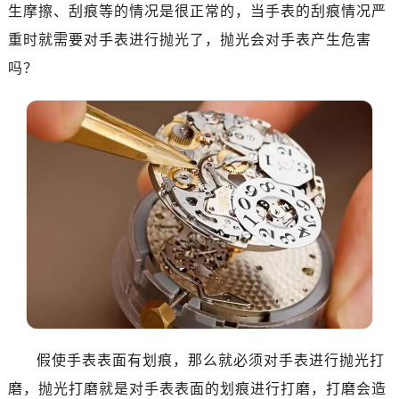
生摩擦、刮痕等的情况是很正常的，当手表的刮痕情况严
南昌市红谷滩新区红谷中大道998号绿地双子塔（中央广场）A1座办公楼14层07室（需提前预约）
济南市历下区经十路11111号华润中心写字楼（万象城）15层1508室（需提前预约）
重时就需要对手表进行抛光了，抛光会对手表产生危害
广州市天河区天河路230号万菱汇国际中心写字楼A塔7层704室（需提前预约）
吗？
广州市越秀区环市东路371-375号世界贸易中心大厦南塔写字楼15层07室（需提前预约）
深圳市罗湖区深南东路5001号华润大厦写字楼17层1701室（需提前预约）
惠州市惠城区江北文昌一路7号华贸大厦写字楼1座30层05室（需提前预约）
厦门市思明区湖滨东路95号华润大厦写字楼B座11层1104室（需提前预约）
福州市鼓楼区五四路128-1号恒力城写字楼15层03室（需提前预约）
成都市锦江区人民东路6号SAC东原中心写字楼24层2406B室（需提前预约）
重庆市江北区观音桥步行街2号融恒时代广场写字楼9层902室（需提前预约）
长沙市芙蓉区定王台街道建湘路393号世茂环球金融中心写字楼（芙蓉广场）10层13室（需提前预约）
郑州市二七区铭功路10号华润大厦写字楼29层2905室（需提前预约）
太原市迎泽区解放路15号亨得利名表服务中心（品牌授权店）3层整层（需提前预约）
沈阳市沈河区中街路137号亨得利名表服务中心（品牌授权店）1层整层（需提前预约）
假使手表表面有划痕，那么就必须对手表进行抛光打
沈阳市沈河区中街路83号亨得利名表服务中心（品牌授权店）1层整层（需提前预约）
乌鲁木齐市天山区红山路26号时代广场（CCMALL）C座17层17-B（需提前预约）
磨，抛光打磨就是对手表表面的划痕进行打磨，打磨会造