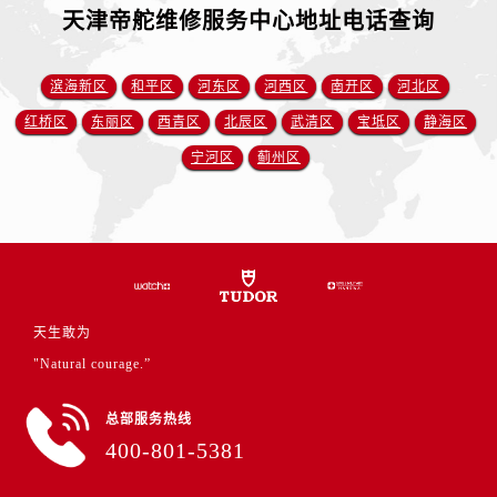
福建省龙岩市新罗区九一南路帝舵售后服务中心（需提前预约）
天津帝舵维修服务中心地址电话查询
福建省南平市建阳区人民西路帝舵售后服务中心（需提前预约）
福建省宁德市蕉城区天湖东路帝舵售后服务中心（需提前预约）
滨海新区
和平区
河东区
河西区
南开区
河北区
福建省莆田市城厢区霞林街道荔华东大道帝舵售后服务中心（需提前预约）
红桥区
东丽区
西青区
北辰区
武清区
宝坻区
静海区
福建省三明市三元区东乾二路帝舵售后服务中心（需提前预约）
宁河区
蓟州区
福建省漳州市龙文区步港路帝舵售后服务中心（需提前预约）
江苏省常州市新北区龙锦路1590号现代传媒中心5号楼10层1008室帝舵售后服务中心（需提前预约）
江苏省淮安市清江浦区淮海北路帝舵售后服务中心（需提前预约）
江苏省连云港市海州区通灌北路帝舵售后服务中心（需提前预约）
江苏省南京市秦淮区中山南路1号南京中心22层22-C1-C3室帝舵售后服务中心（需提前预约）
江苏省宿迁市宿城区西湖路帝舵售后服务中心（需提前预约）
天生敢为
江苏省泰州市海陵区永定东路399号置地商务中心东塔（华润万象城）17层1706室帝舵售后服务中心（需提前预约）
"Natural courage.”
江苏省徐州市鼓楼区淮海东路29号苏宁广场IFC国际金融中心35层3508室帝舵售后服务中心（需提前预约）
江苏省盐城市盐都区世纪大道5号盐城金融城写字楼1号楼16层1604室帝舵售后服务中心（需提前预约）
总部服务热线
江苏省扬州市邗江区国展路29号星耀天地写字楼1号楼18层1803室帝舵售后服务中心（需提前预约）
400-801-5381
江苏省镇江市京口区中山东路帝舵售后服务中心（需提前预约）