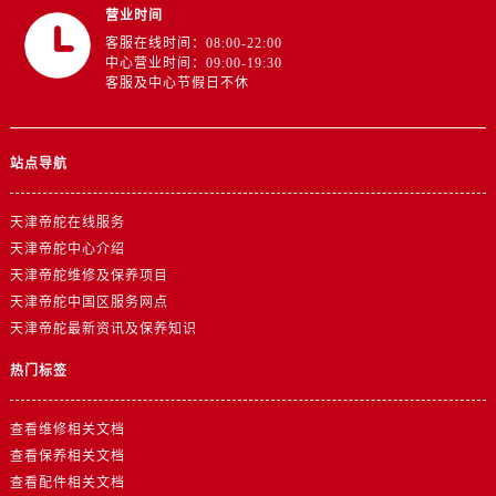
江西省抚州市临川区赣东大道帝舵售后服务中心（需提前预约）
营业时间
江西省赣州市章贡区文清路帝舵售后服务中心（需提前预约）
客服在线时间：08:00-22:00
中心营业时间：09:00-19:30
江西省吉安市吉州区井冈山大道帝舵售后服务中心（需提前预约）
客服及中心节假日不休
江西省景德镇市珠山区珠山中路帝舵售后服务中心（需提前预约）
江西省九江市浔阳区浔阳路帝舵售后服务中心（需提前预约）
江西省南昌市红谷滩新区红谷中大道998号绿地双子塔（中央广场）A1座办公楼14层1407室帝舵售后服务中心（需提前预约）
站点导航
江西省萍乡市安源区萍安北大道与康庄路交叉口帝舵售后服务中心（需提前预约）
天津帝舵在线服务
江西省上饶市信州区滨江西路帝舵售后服务中心（需提前预约）
天津帝舵中心介绍
江西省新余市渝水区北湖西路帝舵售后服务中心（需提前预约）
天津帝舵维修及保养项目
江西省宜春市袁州区中山中路帝舵售后服务中心（需提前预约）
天津帝舵中国区服务网点
江西省鹰潭市月湖区胜利东路帝舵售后服务中心（需提前预约）
天津帝舵最新资讯及保养知识
山东省德州市德城区东风中路帝舵售后服务中心（需提前预约）
热门标签
山东省东营市东营区济南路帝舵售后服务中心（需提前预约）
山东省济南市历下区经十路11111号华润中心写字楼（万象城）15层1508室帝舵售后服务中心（需提前预约）
查看维修相关文档
山东省济宁市任城区太白楼路帝舵售后服务中心（需提前预约）
查看保养相关文档
山东省莱芜市文化南路8号银座商城名表维修一楼名表维修帝舵售后服务中心（需提前预约）
查看配件相关文档