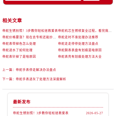
辽宁省锦州市古塔区中央大街帝舵售后服务中心（需提前预约）
辽宁省辽阳市白塔区新运大街帝舵售后服务中心（需提前预约）
辽宁省盘锦市兴隆台区石油大街帝舵售后服务中心（需提前预约）
相关文章
辽宁省铁岭市银州区南马路帝舵售后服务中心（需提前预约）
辽宁省营口市站前区市府路与渤海大街交叉口帝舵售后服务中心（需提前预约）
帝舵生锈别慌！3步教你轻松拯救爱表
帝舵机芯生锈修复全过程，看完我惊呆了！
帝舵价格要涨？现在去专柜还能抄底这些款
帝舵走时不准处理办法推荐
辽宁省沈阳市沈河区中街路137号亨得利名表维修授权店1楼帝舵售后服务中心（需提前预约）
帝舵表带掉色怎么处理
帝舵走走停停处理方法盘点
辽宁省沈阳市沈河区中街路83号亨得利名表维修授权店1楼帝舵售后服务中心（需提前预约）
帝舵进水了如何处理
帝舵腕表表盘有划痕是啥原因
北京市朝阳区建国门外大街甲6号华熙国际中心D座11层1102室帝舵售后服务中心（需提前预约）
帝舵表针掉了是啥原因
帝舵表壳有划痕处理方法大全
北京市东城区东长安街1号王府井东方广场W3座6层602室帝舵售后服务中心（需提前预约）
河北省保定市竞秀区朝阳北大街北国先天下帝舵售后服务中心（需提前预约）
上一篇：
帝舵手表停走解决办法盘点
内蒙古自治区阿拉善盟市左旗土尔扈特大街帝舵售后服务中心（需提前预约）
下一篇：
帝舵手表进灰了处理方法深度解析
内蒙古自治区巴彦淖尔市临河区新华街帝舵售后服务中心（需提前预约）
内蒙古自治区包头市青山区幸福路甲3号王府井百货名表维修帝舵售后服务中心（需提前预约）
内蒙古自治区赤峰市红山区哈达街帝舵售后服务中心（需提前预约）
最新发布
内蒙古自治区鄂尔多斯市东胜区伊金霍洛街帝舵售后服务中心（需提前预约）
内蒙古自治区呼伦贝尔市海拉尔区中央街帝舵售后服务中心（需提前预约）
帝舵生锈别慌！3步教你轻松拯救爱表
2026-05-27