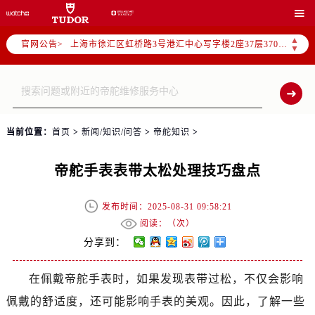
北京市朝阳区建国门外大街甲6号华熙国际中心写字楼D座11层1102室（需提前预约）

天津市和平区赤峰道136号天津国际金融中心写字楼26层2603室（需提前预约）
▲
官网公告>
上海市徐汇区虹桥路3号港汇中心写字楼2座37层3705室（需提前预约）
▼
上海市黄浦区南京东路299号宏伊国际广场写字楼8层806室（需提前预约）
南京市秦淮区中山南路1号（新街口）南京中心写字楼22层C1-1室（需提前预约）
常州市新北区龙锦路1590号现代传媒中心写字楼5号楼10层1008室（需提前预约）
徐州市鼓楼区淮海东路29号苏宁广场IFC国际金融中心写字楼35层3508室（需提前预约）
当前位置：
首页
>
新闻/知识/问答
>
帝舵知识
>
扬州市邗江区国展路29号星耀天地写字楼1号楼18层1803室（需提前预约）
盐城市盐都区世纪大道5号盐城金融城写字楼1号楼16层1604室（需提前预约）
帝舵手表表带太松处理技巧盘点
泰州市海陵区永定东路399号置地商务中心东塔写字楼（华润万象城）17层1706室（需提前预约）
宁波市江北区大闸南路500号来福士广场办公楼20层2009室（需提前预约）
发布时间：2025-08-31 09:58:21
杭州市上城区钱江路1366号华润大厦写字楼A座5层503-5室（需提前预约）
阅读：（
次）
金华市金东区东市南街777号金华万达广场写字楼4号楼22层2209室（需提前预约）
分享到：
绍兴市越城区胜利东路379号世茂天际中心写字楼8层805室（需提前预约）
在佩戴帝舵手表时，如果发现表带过松，不仅会影响
嘉兴市南湖区广益路705号嘉兴世界贸易中心写字楼A座13层1304室（需提前预约）
佩戴的舒适度，还可能影响手表的美观。因此，了解一些
南昌市红谷滩新区红谷中大道998号绿地双子塔（中央广场）A1座办公楼14层07室（需提前预约）