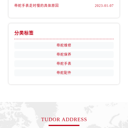
天津市和平区赤峰道136号天津国际金融中心26层2603室帝舵售后服务中心（需提前预约）
帝舵手表走时慢的具体原因
2023-01-07
安徽省安庆市迎江区人民路帝舵售后服务中心（需提前预约）
安徽省蚌埠市蚌山区淮河路帝舵售后服务中心（需提前预约）
安徽省亳州市谯城区魏武大道帝舵售后服务中心（需提前预约）
分类标签
安徽省池州市贵池区长江路帝舵售后服务中心（需提前预约）
安徽省滁州市琅琊区南谯北路帝舵售后服务中心（需提前预约）
帝舵维修
安徽省阜阳市颍州区颍州北路帝舵售后服务中心（需提前预约）
帝舵保养
安徽省淮北市相山区淮海路帝舵售后服务中心（需提前预约）
帝舵手表
安徽省淮南市田家庵区国庆中路帝舵售后服务中心（需提前预约）
帝舵配件
安徽省黄山市屯溪区黄山西路帝舵售后服务中心（需提前预约）
安徽省六安市金安区解放中路帝舵售后服务中心（需提前预约）
安徽省马鞍山市雨山区湖南西路帝舵售后服务中心（需提前预约）
安徽省宿州市埇桥区人民中路帝舵售后服务中心（需提前预约）
安徽省铜陵市铜官区石城大道帝舵售后服务中心（需提前预约）
安徽省芜湖市镜湖区中山路步行街帝舵售后服务中心（需提前预约）
TUDOR ADDRESS
安徽省宣城市宣州区叠嶂西路帝舵售后服务中心（需提前预约）