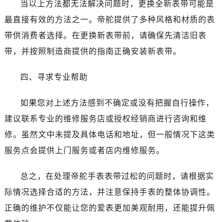
当以上方法都无法解决问题时，更换全新表带可能是
石家庄市长安区中山东路39号勒泰中心写字楼B座13层07室（需提前预约）
西安市碑林区南关正街88号华侨城长安国际中心E座6楼10室（需提前预约）
最直接有效的方法之一。帝舵提供了多种风格和材质的表
海口市龙华区金贸东路5号海口华润大厦B座17层1707室（需提前预约）
带供消费者选择。在更换新表带前，请确保先清洁旧表
唐山市路南区新华东道100号万达广场写字楼A座10层1002室（需提前预约）
带，并按照制造商提供的指南正确安装新表带。
台州市椒江区东海大道1800号腾达中心东1幢20楼2002室（需提前预约）
黑龙江省大庆市萨尔图区会战大街帝舵售后服务中心（需提前预约）
四、寻求专业帮助
黑龙江省鹤岗市向阳区红军路帝舵售后服务中心（需提前预约）
黑龙江省黑河市爱辉区中央街帝舵售后服务中心（需提前预约）
如果您对上述方法感到不确定或没有把握自行操作，
黑龙江省鸡西市鸡冠区红军路帝舵售后服务中心（需提前预约）
建议联系专业的维修服务店或授权经销商进行咨询和维
黑龙江省佳木斯市向阳区长安路帝舵售后服务中心（需提前预约）
修。虽然文中未提及具体电话和地址，但一般情况下这类
黑龙江省牡丹江市东安区太平路帝舵售后服务中心（需提前预约）
服务点会提供上门服务或者店内维修服务。
黑龙江省七台河市桃山区大同街帝舵售后服务中心（需提前预约）
黑龙江省齐齐哈尔市龙沙区龙华路帝舵售后服务中心（需提前预约）
总之，在处理帝舵手表表带过松的问题时，请根据实
黑龙江省双鸭山市尖山区新兴大街帝舵售后服务中心（需提前预约）
际情况选择合适的方法，并注意保持手表的整体协调性。
黑龙江省绥化市北林区新华街与康庄路交叉口帝舵售后服务中心（需提前预约）
正确的维护不仅能让您的爱表更加美观耐用，还能提升佩
黑龙江省伊春市伊美区通河路帝舵售后服务中心（需提前预约）