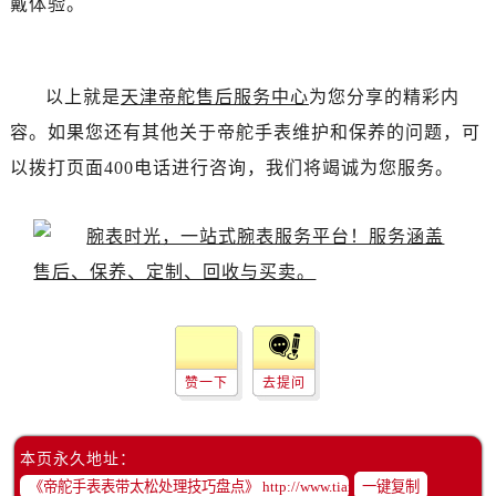
戴体验。
吉林省白城市洮北区明仁南街帝舵售后服务中心（需提前预约）
吉林省白山市浑江区浑江大街帝舵售后服务中心（需提前预约）
吉林省吉林市船营区河南街帝舵售后服务中心（需提前预约）
以上就是
天津帝舵售后服务中心
为您分享的精彩内
吉林省辽源市龙山区人民大街帝舵售后服务中心（需提前预约）
容。如果您还有其他关于帝舵手表维护和保养的问题，可
吉林省梅河口市新华街道梅河大街帝舵售后服务中心（需提前预约）
吉林省四平市铁东区紫气大路与南九经街交汇处帝舵售后服务中心（需提前预约）
以拨打页面400电话进行咨询，我们将竭诚为您服务。
吉林省松原市宁江区五环大街帝舵售后服务中心（需提前预约）
吉林省通化市东昌区环通乡江南大街帝舵售后服务中心（需提前预约）
吉林省延边市延吉市解放路帝舵售后服务中心（需提前预约）
辽宁省鞍山市铁东区站前街帝舵售后服务中心（需提前预约）
辽宁省本溪市平山区胜利路帝舵售后服务中心（需提前预约）
辽宁省朝阳市双塔区新华路帝舵售后服务中心（需提前预约）
辽宁省丹东市振兴区七经街帝舵售后服务中心（需提前预约）
赞一下
去提问
辽宁省抚顺市新抚区东一路帝舵售后服务中心（需提前预约）
辽宁省阜新市海州区解放大街帝舵售后服务中心（需提前预约）
本页永久地址：
辽宁省葫芦岛市连山区中央路帝舵售后服务中心（需提前预约）
一键复制