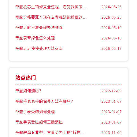
内蒙古自治区通辽市科尔沁区明仁大街帝舵售后服务中心（需提前预约）
帝舵机芯生锈修复全过程，看完我惊呆了！
2026-05-26
内蒙古自治区乌海市海勃湾区人民南路帝舵售后服务中心（需提前预约）
帝舵价格要涨？现在去专柜还能抄底这些款
2026-05-25
内蒙古自治区乌兰察布市集宁区恩和大街帝舵售后服务中心（需提前预约）
内蒙古自治区锡林郭勒盟市锡林浩特市光明街与额尔敦路交叉口帝舵售后服务中心（需提前预约）
帝舵走时不准处理办法推荐
2026-05-19
内蒙古自治区兴安盟市乌兰浩特市兴安大街帝舵售后服务中心（需提前预约）
帝舵表带掉色怎么处理
2026-05-18
山西省大同市平城区迎宾街帝舵售后服务中心（需提前预约）
帝舵走走停停处理方法盘点
2026-05-17
山西省晋城市城区黄华街帝舵售后服务中心（需提前预约）
山西省晋中市榆次区顺城街帝舵售后服务中心（需提前预约）
山西省临汾市尧都区解放路帝舵售后服务中心（需提前预约）
站点热门
山西省吕梁市离石区永宁中路与建设街交叉口帝舵售后服务中心（需提前预约）
山西省朔州市朔城区怡西路与鄯阳西街交汇处帝舵售后服务中心（需提前预约）
帝舵如何消磁？
2022-12-09
山西省忻州市忻府区和平东街与七一南路交叉口帝舵售后服务中心（需提前预约）
帝舵手表表带的保养方法有哪些？
2023-01-07
山西省阳泉市郊区平阳东街与新城大道交叉口帝舵售后服务中心（需提前预约）
帝舵手表受磁如何处理
2023-01-07
山西省运城市盐湖区河东街帝舵售后服务中心（需提前预约）
山西省长治市潞州区英雄中路帝舵售后服务中心（需提前预约）
帝舵手表受磁如何正确消磁
2023-01-07
山西省太原市迎泽区迎泽街道解放路15号亨得利名表维修授权店3楼帝舵售后服务中心（需提前预约）
帝舵碧湾专业型：古董劳力士的“转世重生”
2023-11-09