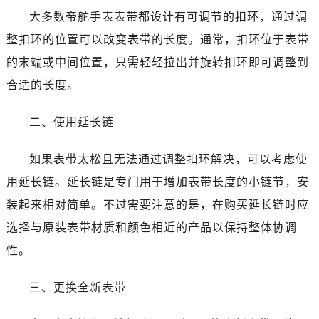
哈尔滨市南岗区东大直街146号上和置地广场金座12层1214室（需提前预约）
大多数帝舵手表表带都设计有可调节的扣环，通过调
大连市中山区人民路15号国际金融大厦7层G室（需提前预约）
整扣环的位置可以改变表带的长度。通常，扣环位于表带
佛山市禅城区季华五路57号万科金融中心C座12层1205室（需提前预约）
的末端或中间位置，只需轻轻拉出并旋转扣环即可调整到
东莞市东城街道鸿福东路1号民盈国贸中心T1写字楼9层907室（需提前预约）
合适的长度。
无锡市梁溪区人民中路139号恒隆广场写字楼1座11层1104室（需提前预约）
南通市崇川区工农路57号圆融广场写字楼16层1603室（需提前预约）
二、使用延长链
苏州市苏州工业园区星港街199号苏州中心办公楼C座22层08室（需提前预约）
武汉市江汉区解放大道686号世界贸易大厦38层09室（需提前预约）
如果表带太松且无法通过调整扣环解决，可以考虑使
南宁市青秀区金湖路59号地王大厦12楼1224室（需提前预约）
用延长链。延长链是专门用于增加表带长度的小链节，安
合肥市蜀山区潜山路111号万象城华润大厦B座12楼03室（需提前预约）
装起来相对简单。不过需要注意的是，在购买延长链时应
泉州市丰泽区宝洲路729号浦西万达中心写字楼A座7楼709室（需提前预约）
青岛市南区山东路6号华润大厦B座22层04室（需提前预约）
选择与原装表带材质和颜色相近的产品以保持整体协调
烟台市芝罘区胜利路139号万达金融中心A座907室（需提前预约）
性。
长春市朝阳区西安大路727号中银大厦A座(旺进大厦)18层09室（需提前预约）
贵阳市南明区都司高架桥路33号亨特国际金融中心14楼14D（需提前预约）
三、更换全新表带
昆明市盘龙区北京路928号同德昆明广场写字楼10层06室（需提前预约）