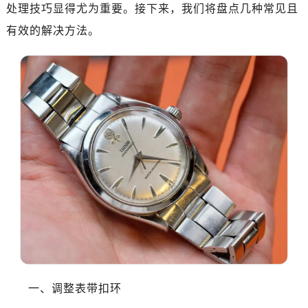
济南市历下区经十路11111号华润中心写字楼（万象城）15层1508室（需提前预约）
处理技巧显得尤为重要。接下来，我们将盘点几种常见且
广州市天河区天河路230号万菱汇国际中心写字楼A塔7层704室（需提前预约）
有效的解决方法。
广州市越秀区环市东路371-375号世界贸易中心大厦南塔写字楼15层07室（需提前预约）
深圳市罗湖区深南东路5001号华润大厦写字楼17层1701室（需提前预约）
惠州市惠城区江北文昌一路7号华贸大厦写字楼1座30层05室（需提前预约）
厦门市思明区湖滨东路95号华润大厦写字楼B座11层1104室（需提前预约）
福州市晋安区横屿路9号东二环泰禾中心写字楼2号楼5层509室（需提前预约）
成都市锦江区人民东路6号SAC东原中心写字楼24层2406B室（需提前预约）
重庆市江北区观音桥步行街2号融恒时代广场写字楼9层902室（需提前预约）
长沙市芙蓉区定王台街道建湘路393号世茂环球金融中心写字楼（芙蓉广场）10层13室（需提前预约）
郑州市二七区铭功路10号华润大厦写字楼29层2905室（需提前预约）
太原市迎泽区解放路15号亨得利名表服务中心（品牌授权店）3层整层（需提前预约）
沈阳市沈河区中街路137号亨得利名表服务中心（品牌授权店）1层整层（需提前预约）
沈阳市沈河区中街路83号亨得利名表服务中心（品牌授权店）1层整层（需提前预约）
乌鲁木齐市天山区红山路26号时代广场（CCMALL）C座17层17-B（需提前预约）
一、调整表带扣环
温州市鹿城区锦绣路1067号置信广场10层1015室（需提前预约）