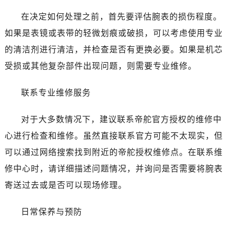
无锡市梁溪区人民中路139号恒隆广场写字楼1座11层1104室（需提前预约）
在决定如何处理之前，首先要评估腕表的损伤程度。
南通市崇川区工农路57号圆融广场写字楼16层1603室（需提前预约）
如果是表镜或表带的轻微划痕或破损，可以考虑使用专业
苏州市苏州工业园区星港街199号苏州中心办公楼C座22层08室（需提前预约）
武汉市江汉区解放大道686号世界贸易大厦38层09室（需提前预约）
的清洁剂进行清洁，并检查是否有更换必要。如果是机芯
南宁市青秀区金湖路59号地王大厦12楼1224室（需提前预约）
受损或其他复杂部件出现问题，则需要专业维修。
合肥市蜀山区潜山路111号万象城华润大厦B座12楼03室（需提前预约）
泉州市丰泽区宝洲路729号浦西万达中心写字楼A座7楼709室（需提前预约）
联系专业维修服务
青岛市南区山东路6号华润大厦B座22层04室（需提前预约）
对于大多数情况下，建议联系帝舵官方授权的维修中
烟台市芝罘区胜利路139号万达金融中心A座907室（需提前预约）
长春市朝阳区西安大路727号中银大厦A座(旺进大厦)18层09室（需提前预约）
心进行检查和维修。虽然直接联系官方可能不太现实，但
贵阳市南明区都司高架桥路33号亨特国际金融中心14楼14D（需提前预约）
可以通过网络搜索找到附近的帝舵授权维修点。在联系维
昆明市盘龙区北京路928号同德昆明广场写字楼10层06室（需提前预约）
修中心时，请详细描述问题情况，并询问是否需要将腕表
石家庄市长安区中山东路39号勒泰中心写字楼B座13层07室（需提前预约）
寄送过去或是否可以现场修理。
西安市碑林区南关正街88号华侨城长安国际中心E座6楼10室（需提前预约）
海口市龙华区金贸东路5号海口华润大厦B座17层1707室（需提前预约）
日常保养与预防
唐山市路南区新华东道100号万达广场写字楼A座10层1002室（需提前预约）