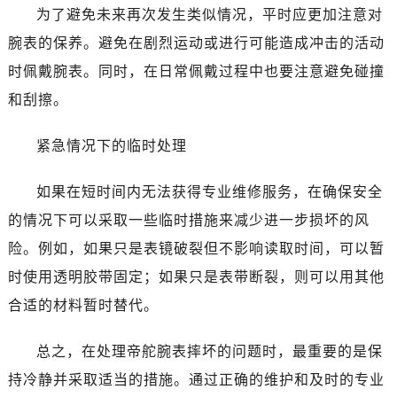
台州市椒江区东海大道1800号腾达中心东1幢20楼2002室（需提前预约）
为了避免未来再次发生类似情况，平时应更加注意对
黑龙江省大庆市萨尔图区会战大街帝舵售后服务中心（需提前预约）
腕表的保养。避免在剧烈运动或进行可能造成冲击的活动
黑龙江省鹤岗市向阳区红军路帝舵售后服务中心（需提前预约）
时佩戴腕表。同时，在日常佩戴过程中也要注意避免碰撞
黑龙江省黑河市爱辉区中央街帝舵售后服务中心（需提前预约）
和刮擦。
黑龙江省鸡西市鸡冠区红军路帝舵售后服务中心（需提前预约）
黑龙江省佳木斯市向阳区长安路帝舵售后服务中心（需提前预约）
紧急情况下的临时处理
黑龙江省牡丹江市东安区太平路帝舵售后服务中心（需提前预约）
黑龙江省七台河市桃山区大同街帝舵售后服务中心（需提前预约）
如果在短时间内无法获得专业维修服务，在确保安全
黑龙江省齐齐哈尔市龙沙区龙华路帝舵售后服务中心（需提前预约）
的情况下可以采取一些临时措施来减少进一步损坏的风
黑龙江省双鸭山市尖山区新兴大街帝舵售后服务中心（需提前预约）
险。例如，如果只是表镜破裂但不影响读取时间，可以暂
黑龙江省绥化市北林区新华街与康庄路交叉口帝舵售后服务中心（需提前预约）
时使用透明胶带固定；如果只是表带断裂，则可以用其他
黑龙江省伊春市伊美区通河路帝舵售后服务中心（需提前预约）
合适的材料暂时替代。
吉林省白城市洮北区明仁南街帝舵售后服务中心（需提前预约）
吉林省白山市浑江区浑江大街帝舵售后服务中心（需提前预约）
总之，在处理帝舵腕表摔坏的问题时，最重要的是保
吉林省吉林市船营区河南街帝舵售后服务中心（需提前预约）
持冷静并采取适当的措施。通过正确的维护和及时的专业
吉林省辽源市龙山区人民大街帝舵售后服务中心（需提前预约）