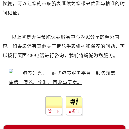
吉林省梅河口市新华街道梅河大街帝舵售后服务中心（需提前预约）
修复，可以让您的帝舵腕表继续为您带来优雅与精准的时
吉林省四平市铁东区紫气大路与南九经街交汇处帝舵售后服务中心（需提前预约）
间见证。
吉林省松原市宁江区五环大街帝舵售后服务中心（需提前预约）
吉林省通化市东昌区环通乡江南大街帝舵售后服务中心（需提前预约）
吉林省延边市延吉市解放路帝舵售后服务中心（需提前预约）
以上就是
天津帝舵保养服务中心
为您分享的精彩内
辽宁省鞍山市铁东区站前街帝舵售后服务中心（需提前预约）
容。如果您还有其他关于帝舵手表维护和保养的问题，可
辽宁省本溪市平山区胜利路帝舵售后服务中心（需提前预约）
以拨打页面400电话进行咨询，我们将竭诚为您服务。
辽宁省朝阳市双塔区新华路帝舵售后服务中心（需提前预约）
辽宁省丹东市振兴区七经街帝舵售后服务中心（需提前预约）
辽宁省抚顺市新抚区东一路帝舵售后服务中心（需提前预约）
辽宁省阜新市海州区解放大街帝舵售后服务中心（需提前预约）
辽宁省葫芦岛市连山区中央路帝舵售后服务中心（需提前预约）
辽宁省锦州市古塔区中央大街帝舵售后服务中心（需提前预约）
辽宁省辽阳市白塔区新运大街帝舵售后服务中心（需提前预约）
赞一下
去提问
辽宁省盘锦市兴隆台区石油大街帝舵售后服务中心（需提前预约）
辽宁省铁岭市银州区南马路帝舵售后服务中心（需提前预约）