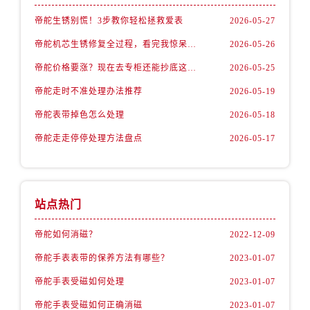
内蒙古自治区兴安盟市乌兰浩特市兴安大街帝舵售后服务中心（需提前预约）
帝舵生锈别慌！3步教你轻松拯救爱表
2026-05-27
山西省大同市平城区迎宾街帝舵售后服务中心（需提前预约）
山西省晋城市城区黄华街帝舵售后服务中心（需提前预约）
帝舵机芯生锈修复全过程，看完我惊呆了！
2026-05-26
山西省晋中市榆次区顺城街帝舵售后服务中心（需提前预约）
帝舵价格要涨？现在去专柜还能抄底这些款
2026-05-25
山西省临汾市尧都区解放路帝舵售后服务中心（需提前预约）
帝舵走时不准处理办法推荐
2026-05-19
山西省吕梁市离石区永宁中路与建设街交叉口帝舵售后服务中心（需提前预约）
帝舵表带掉色怎么处理
2026-05-18
山西省朔州市朔城区怡西路与鄯阳西街交汇处帝舵售后服务中心（需提前预约）
帝舵走走停停处理方法盘点
2026-05-17
山西省忻州市忻府区和平东街与七一南路交叉口帝舵售后服务中心（需提前预约）
山西省阳泉市郊区平阳东街与新城大道交叉口帝舵售后服务中心（需提前预约）
山西省运城市盐湖区河东街帝舵售后服务中心（需提前预约）
山西省长治市潞州区英雄中路帝舵售后服务中心（需提前预约）
站点热门
山西省太原市迎泽区迎泽街道解放路15号亨得利名表维修授权店3楼帝舵售后服务中心（需提前预约）
帝舵如何消磁？
2022-12-09
天津市和平区赤峰道136号天津国际金融中心26层2603室帝舵售后服务中心（需提前预约）
安徽省安庆市迎江区人民路帝舵售后服务中心（需提前预约）
帝舵手表表带的保养方法有哪些？
2023-01-07
安徽省蚌埠市蚌山区淮河路帝舵售后服务中心（需提前预约）
帝舵手表受磁如何处理
2023-01-07
安徽省亳州市谯城区魏武大道帝舵售后服务中心（需提前预约）
帝舵手表受磁如何正确消磁
2023-01-07