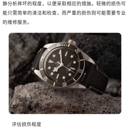
惠州市惠城区江北文昌一路7号华贸大厦写字楼1座30层05室（需提前预约）
静分析摔坏的程度，以便采取相应的措施。轻微的损伤可
厦门市思明区湖滨东路95号华润大厦写字楼B座11层1104室（需提前预约）
能只需简单的清洁和检查，而严重的损伤则可能需要专业
福州市晋安区横屿路9号东二环泰禾中心写字楼2号楼5层509室（需提前预约）
的维修服务。
成都市锦江区人民东路6号SAC东原中心写字楼24层2406B室（需提前预约）
重庆市江北区观音桥步行街2号融恒时代广场写字楼9层902室（需提前预约）
长沙市芙蓉区定王台街道建湘路393号世茂环球金融中心写字楼（芙蓉广场）10层13室（需提前预约）
郑州市二七区铭功路10号华润大厦写字楼29层2905室（需提前预约）
太原市迎泽区解放路15号亨得利名表服务中心（品牌授权店）3层整层（需提前预约）
沈阳市沈河区中街路137号亨得利名表服务中心（品牌授权店）1层整层（需提前预约）
沈阳市沈河区中街路83号亨得利名表服务中心（品牌授权店）1层整层（需提前预约）
乌鲁木齐市天山区红山路26号时代广场（CCMALL）C座17层17-B（需提前预约）
温州市鹿城区锦绣路1067号置信广场10层1015室（需提前预约）
哈尔滨市南岗区东大直街146号上和置地广场金座12层1214室（需提前预约）
大连市中山区人民路15号国际金融大厦7层G室（需提前预约）
佛山市禅城区季华五路57号万科金融中心C座12层1205室（需提前预约）
评估损伤程度
东莞市东城街道鸿福东路1号民盈国贸中心T1写字楼9层907室（需提前预约）