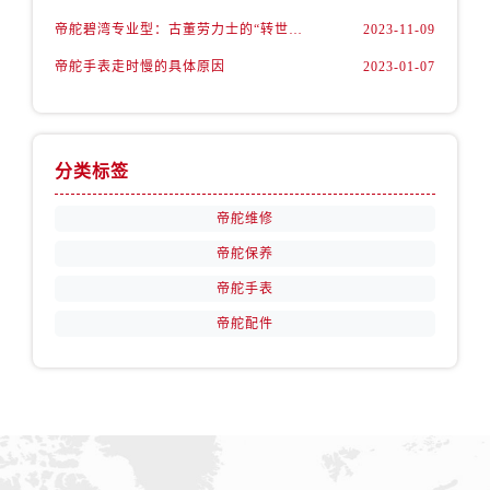
安徽省池州市贵池区长江路帝舵售后服务中心（需提前预约）
帝舵碧湾专业型：古董劳力士的“转世重生”
2023-11-09
安徽省滁州市琅琊区南谯北路帝舵售后服务中心（需提前预约）
帝舵手表走时慢的具体原因
2023-01-07
安徽省阜阳市颍州区颍州北路帝舵售后服务中心（需提前预约）
安徽省淮北市相山区淮海路帝舵售后服务中心（需提前预约）
安徽省淮南市田家庵区国庆中路帝舵售后服务中心（需提前预约）
安徽省黄山市屯溪区黄山西路帝舵售后服务中心（需提前预约）
分类标签
安徽省六安市金安区解放中路帝舵售后服务中心（需提前预约）
帝舵维修
安徽省马鞍山市雨山区湖南西路帝舵售后服务中心（需提前预约）
安徽省宿州市埇桥区人民中路帝舵售后服务中心（需提前预约）
帝舵保养
安徽省铜陵市铜官区石城大道帝舵售后服务中心（需提前预约）
帝舵手表
安徽省芜湖市镜湖区中山路步行街帝舵售后服务中心（需提前预约）
帝舵配件
安徽省宣城市宣州区叠嶂西路帝舵售后服务中心（需提前预约）
福建省龙岩市新罗区九一南路帝舵售后服务中心（需提前预约）
福建省南平市建阳区人民西路帝舵售后服务中心（需提前预约）
福建省宁德市蕉城区天湖东路帝舵售后服务中心（需提前预约）
福建省莆田市城厢区霞林街道荔华东大道帝舵售后服务中心（需提前预约）