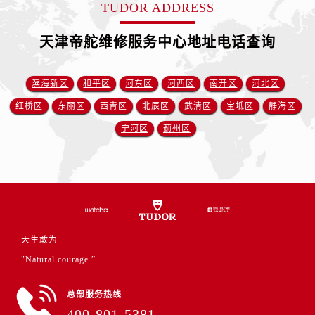
福建省三明市三元区东乾二路帝舵售后服务中心（需提前预约）
TUDOR ADDRESS
福建省漳州市龙文区步港路帝舵售后服务中心（需提前预约）
天津帝舵维修服务中心地址电话查询
江苏省常州市新北区龙锦路1590号现代传媒中心5号楼10层1008室帝舵售后服务中心（需提前预约）
江苏省淮安市清江浦区淮海北路帝舵售后服务中心（需提前预约）
滨海新区
和平区
河东区
河西区
南开区
河北区
江苏省连云港市海州区通灌北路帝舵售后服务中心（需提前预约）
江苏省南京市秦淮区中山南路1号南京中心22层22-C1-C3室帝舵售后服务中心（需提前预约）
红桥区
东丽区
西青区
北辰区
武清区
宝坻区
静海区
江苏省宿迁市宿城区西湖路帝舵售后服务中心（需提前预约）
宁河区
蓟州区
江苏省泰州市海陵区永定东路399号置地商务中心东塔（华润万象城）17层1706室帝舵售后服务中心（需提前预约）
江苏省徐州市鼓楼区淮海东路29号苏宁广场IFC国际金融中心35层3508室帝舵售后服务中心（需提前预约）
江苏省盐城市盐都区世纪大道5号盐城金融城写字楼1号楼16层1604室帝舵售后服务中心（需提前预约）
江苏省扬州市邗江区国展路29号星耀天地写字楼1号楼18层1803室帝舵售后服务中心（需提前预约）
江苏省镇江市京口区中山东路帝舵售后服务中心（需提前预约）
天生敢为
江西省抚州市临川区赣东大道帝舵售后服务中心（需提前预约）
"Natural courage.”
江西省赣州市章贡区文清路帝舵售后服务中心（需提前预约）
江西省吉安市吉州区井冈山大道帝舵售后服务中心（需提前预约）
总部服务热线
江西省景德镇市珠山区珠山中路帝舵售后服务中心（需提前预约）
400-801-5381