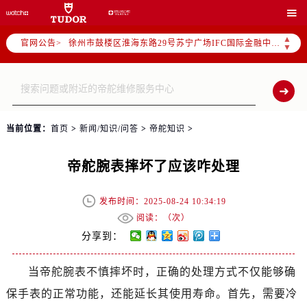
南京市秦淮区中山南路1号（新街口）南京中心写字楼22层C1-1室（需提前预约）

常州市新北区龙锦路1590号现代传媒中心写字楼5号楼10层1008室（需提前预约）
▲
官网公告>
徐州市鼓楼区淮海东路29号苏宁广场IFC国际金融中心写字楼35层3508室（需提前预约）
▼
扬州市邗江区国展路29号星耀天地写字楼1号楼18层1803室（需提前预约）
盐城市盐都区世纪大道5号盐城金融城写字楼1号楼16层1604室（需提前预约）
泰州市海陵区永定东路399号置地商务中心东塔写字楼（华润万象城）17层1706室（需提前预约）
宁波市江北区大闸南路500号来福士广场办公楼20层2009室（需提前预约）
当前位置：
首页
>
新闻/知识/问答
>
帝舵知识
>
杭州市上城区钱江路1366号华润大厦写字楼A座5层503-5室（需提前预约）
金华市金东区东市南街777号金华万达广场写字楼4号楼22层2209室（需提前预约）
帝舵腕表摔坏了应该咋处理
绍兴市越城区胜利东路379号世茂天际中心写字楼8层805室（需提前预约）
嘉兴市南湖区广益路705号嘉兴世界贸易中心写字楼A座13层1304室（需提前预约）
发布时间：2025-08-24 10:34:19
南昌市红谷滩新区红谷中大道998号绿地双子塔（中央广场）A1座办公楼14层07室（需提前预约）
阅读：（
次）
济南市历下区经十路11111号华润中心写字楼（万象城）15层1508室（需提前预约）
分享到：
广州市天河区天河路230号万菱汇国际中心写字楼A塔7层704室（需提前预约）
当帝舵腕表不慎摔坏时，正确的处理方式不仅能够确
广州市越秀区环市东路371-375号世界贸易中心大厦南塔写字楼15层07室（需提前预约）
保手表的正常功能，还能延长其使用寿命。首先，需要冷
深圳市罗湖区深南东路5001号华润大厦写字楼17层1701室（需提前预约）