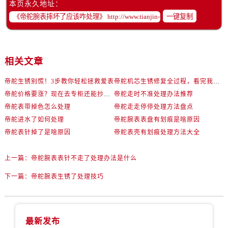
本页永久地址：
辽宁省营口市站前区市府路与渤海大街交叉口帝舵售后服务中心（需提前预约）
一键复制
辽宁省沈阳市沈河区中街路137号亨得利名表维修授权店1楼帝舵售后服务中心（需提前预约）
辽宁省沈阳市沈河区中街路83号亨得利名表维修授权店1楼帝舵售后服务中心（需提前预约）
北京市朝阳区建国门外大街甲6号华熙国际中心D座11层1102室帝舵售后服务中心（需提前预约）
相关文章
北京市东城区东长安街1号王府井东方广场W3座6层602室帝舵售后服务中心（需提前预约）
河北省保定市竞秀区朝阳北大街北国先天下帝舵售后服务中心（需提前预约）
帝舵生锈别慌！3步教你轻松拯救爱表
帝舵机芯生锈修复全过程，看完我惊呆了！
内蒙古自治区阿拉善盟市左旗土尔扈特大街帝舵售后服务中心（需提前预约）
帝舵价格要涨？现在去专柜还能抄底这些款
帝舵走时不准处理办法推荐
内蒙古自治区巴彦淖尔市临河区新华街帝舵售后服务中心（需提前预约）
帝舵表带掉色怎么处理
帝舵走走停停处理方法盘点
内蒙古自治区包头市青山区幸福路甲3号王府井百货名表维修帝舵售后服务中心（需提前预约）
帝舵进水了如何处理
帝舵腕表表盘有划痕是啥原因
内蒙古自治区赤峰市红山区哈达街帝舵售后服务中心（需提前预约）
帝舵表针掉了是啥原因
帝舵表壳有划痕处理方法大全
内蒙古自治区鄂尔多斯市东胜区伊金霍洛街帝舵售后服务中心（需提前预约）
上一篇：
帝舵腕表表针不走了处理办法是什么
内蒙古自治区呼伦贝尔市海拉尔区中央街帝舵售后服务中心（需提前预约）
内蒙古自治区通辽市科尔沁区明仁大街帝舵售后服务中心（需提前预约）
下一篇：
帝舵腕表生锈了处理技巧
内蒙古自治区乌海市海勃湾区人民南路帝舵售后服务中心（需提前预约）
内蒙古自治区乌兰察布市集宁区恩和大街帝舵售后服务中心（需提前预约）
内蒙古自治区锡林郭勒盟市锡林浩特市光明街与额尔敦路交叉口帝舵售后服务中心（需提前预约）
最新发布