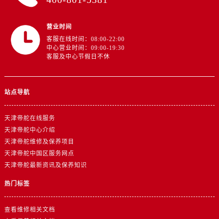
江西省九江市浔阳区浔阳路帝舵售后服务中心（需提前预约）
江西省南昌市红谷滩新区红谷中大道998号绿地双子塔（中央广场）A1座办公楼14层1407室帝舵售后服务中心（需提前预约）
营业时间
江西省萍乡市安源区萍安北大道与康庄路交叉口帝舵售后服务中心（需提前预约）
客服在线时间：08:00-22:00
江西省上饶市信州区滨江西路帝舵售后服务中心（需提前预约）
中心营业时间：09:00-19:30
客服及中心节假日不休
江西省新余市渝水区北湖西路帝舵售后服务中心（需提前预约）
江西省宜春市袁州区中山中路帝舵售后服务中心（需提前预约）
江西省鹰潭市月湖区胜利东路帝舵售后服务中心（需提前预约）
站点导航
山东省德州市德城区东风中路帝舵售后服务中心（需提前预约）
山东省东营市东营区济南路帝舵售后服务中心（需提前预约）
天津帝舵在线服务
山东省济南市历下区经十路11111号华润中心写字楼（万象城）15层1508室帝舵售后服务中心（需提前预约）
天津帝舵中心介绍
山东省济宁市任城区太白楼路帝舵售后服务中心（需提前预约）
天津帝舵维修及保养项目
天津帝舵中国区服务网点
山东省莱芜市文化南路8号银座商城名表维修一楼名表维修帝舵售后服务中心（需提前预约）
天津帝舵最新资讯及保养知识
山东省临沂市兰山区解放路帝舵售后服务中心（需提前预约）
山东省日照市东港区烟台路帝舵售后服务中心（需提前预约）
热门标签
山东省泰安市泰山区财源街道泰山大街帝舵售后服务中心（需提前预约）
山东省威海市环翠区新威海路89号振华商厦一楼名表维修帝舵售后服务中心（需提前预约）
查看维修相关文档