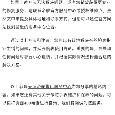
吉林省白山市浑江区浑江大街帝舵售后服务中心（需提前预约）
如果上述方法无法解决问题，或者您希望获得更专业
吉林省吉林市船营区河南街帝舵售后服务中心（需提前预约）
的修复服务，请联系帝舵官方服务中心或授权维修点。虽
吉林省辽源市龙山区人民大街帝舵售后服务中心（需提前预约）
然文中未提及具体地址和联系方式，但您可以通过官方网
吉林省梅河口市新华街道梅河大街帝舵售后服务中心（需提前预约）
站找到最近的服务中心位置。
吉林省四平市铁东区紫气大路与南九经街交汇处帝舵售后服务中心（需提前预约）
吉林省松原市宁江区五环大街帝舵售后服务中心（需提前预约）
通过以上方法和建议，您可以有效地解决帝舵腕表指
吉林省通化市东昌区环通乡江南大街帝舵售后服务中心（需提前预约）
针生锈的问题，并延长腕表使用寿命。重要的是，在处理
吉林省延边市延吉市解放路帝舵售后服务中心（需提前预约）
任何问题时都要小心谨慎，并根据实际情况选择最合适的
辽宁省鞍山市铁东区站前街帝舵售后服务中心（需提前预约）
解决方案。
辽宁省本溪市平山区胜利路帝舵售后服务中心（需提前预约）
辽宁省朝阳市双塔区新华路帝舵售后服务中心（需提前预约）
辽宁省丹东市振兴区七经街帝舵售后服务中心（需提前预约）
以上就是
天津帝舵售后服务中心
为您分享的精彩内
辽宁省抚顺市新抚区东一路帝舵售后服务中心（需提前预约）
容。如果您还有其他关于帝舵手表维护和保养的问题，可
辽宁省阜新市海州区解放大街帝舵售后服务中心（需提前预约）
辽宁省葫芦岛市连山区中央路帝舵售后服务中心（需提前预约）
以拨打页面400电话进行咨询，我们将竭诚为您服务。
辽宁省锦州市古塔区中央大街帝舵售后服务中心（需提前预约）