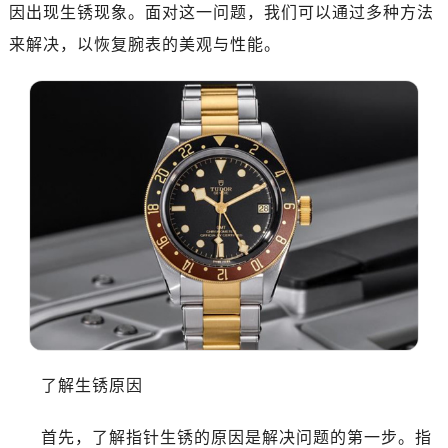
广州市天河区天河路230号万菱汇国际中心写字楼A塔7层704室（需提前预约）
因出现生锈现象。面对这一问题，我们可以通过多种方法
广州市越秀区环市东路371-375号世界贸易中心大厦南塔写字楼15层07室（需提前预约）
来解决，以恢复腕表的美观与性能。
深圳市罗湖区深南东路5001号华润大厦写字楼17层1701室（需提前预约）
惠州市惠城区江北文昌一路7号华贸大厦写字楼1座30层05室（需提前预约）
厦门市思明区湖滨东路95号华润大厦写字楼B座11层1104室（需提前预约）
福州市晋安区横屿路9号东二环泰禾中心写字楼2号楼5层509室（需提前预约）
成都市锦江区人民东路6号SAC东原中心写字楼24层2406B室（需提前预约）
重庆市江北区观音桥步行街2号融恒时代广场写字楼9层902室（需提前预约）
长沙市芙蓉区定王台街道建湘路393号世茂环球金融中心写字楼（芙蓉广场）10层13室（需提前预约）
郑州市二七区铭功路10号华润大厦写字楼29层2905室（需提前预约）
太原市迎泽区解放路15号亨得利名表服务中心（品牌授权店）3层整层（需提前预约）
沈阳市沈河区中街路137号亨得利名表服务中心（品牌授权店）1层整层（需提前预约）
沈阳市沈河区中街路83号亨得利名表服务中心（品牌授权店）1层整层（需提前预约）
乌鲁木齐市天山区红山路26号时代广场（CCMALL）C座17层17-B（需提前预约）
了解生锈原因
温州市鹿城区锦绣路1067号置信广场10层1015室（需提前预约）
哈尔滨市南岗区东大直街146号上和置地广场金座12层1214室（需提前预约）
首先，了解指针生锈的原因是解决问题的第一步。指