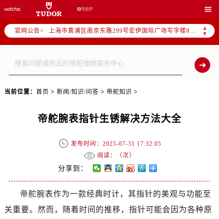
天津市和平区赤峰道136号天津国际金融中心写字楼26层2603室（需提前预约）

上海市徐汇区虹桥路3号港汇中心写字楼2座37层3705室（需提前预约）
▲
官网公告>
上海市黄浦区南京东路299号宏伊国际广场写字楼8层806室（需提前预约）
▼
南京市秦淮区中山南路1号（新街口）南京中心写字楼22层C1-1室（需提前预约）
常州市新北区龙锦路1590号现代传媒中心写字楼5号楼10层1008室（需提前预约）
徐州市鼓楼区淮海东路29号苏宁广场IFC国际金融中心写字楼35层3508室（需提前预约）
扬州市邗江区国展路29号星耀天地写字楼1号楼18层1803室（需提前预约）
当前位置：
首页
>
新闻/知识/问答
>
帝舵知识
>
盐城市盐都区世纪大道5号盐城金融城写字楼1号楼16层1604室（需提前预约）
泰州市海陵区永定东路399号置地商务中心东塔写字楼（华润万象城）17层1706室（需提前预约）
帝舵腕表指针生锈解决方法大全
宁波市江北区大闸南路500号来福士广场办公楼20层2009室（需提前预约）
杭州市上城区钱江路1366号华润大厦写字楼A座5层503-5室（需提前预约）
发布时间：2025-07-31 17:32:05
金华市金东区东市南街777号金华万达广场写字楼4号楼22层2209室（需提前预约）
阅读：（
次）
绍兴市越城区胜利东路379号世茂天际中心写字楼8层805室（需提前预约）
分享到：
嘉兴市南湖区广益路705号嘉兴世界贸易中心写字楼A座13层1304室（需提前预约）
帝舵腕表作为一款经典时计，其指针的美观与功能至
南昌市红谷滩新区红谷中大道998号绿地双子塔（中央广场）A1座办公楼14层07室（需提前预约）
关重要。然而，随着时间的推移，指针可能会因为各种原
济南市历下区经十路11111号华润中心写字楼（万象城）15层1508室（需提前预约）