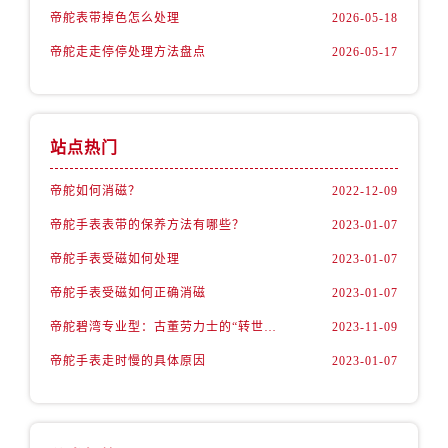
安徽省安庆市迎江区人民路帝舵售后服务中心（需提前预约）
帝舵表带掉色怎么处理
2026-05-18
安徽省蚌埠市蚌山区淮河路帝舵售后服务中心（需提前预约）
帝舵走走停停处理方法盘点
2026-05-17
安徽省亳州市谯城区魏武大道帝舵售后服务中心（需提前预约）
安徽省池州市贵池区长江路帝舵售后服务中心（需提前预约）
安徽省滁州市琅琊区南谯北路帝舵售后服务中心（需提前预约）
站点热门
安徽省阜阳市颍州区颍州北路帝舵售后服务中心（需提前预约）
安徽省淮北市相山区淮海路帝舵售后服务中心（需提前预约）
帝舵如何消磁？
2022-12-09
安徽省淮南市田家庵区国庆中路帝舵售后服务中心（需提前预约）
帝舵手表表带的保养方法有哪些？
2023-01-07
安徽省黄山市屯溪区黄山西路帝舵售后服务中心（需提前预约）
安徽省六安市金安区解放中路帝舵售后服务中心（需提前预约）
帝舵手表受磁如何处理
2023-01-07
安徽省马鞍山市雨山区湖南西路帝舵售后服务中心（需提前预约）
帝舵手表受磁如何正确消磁
2023-01-07
安徽省宿州市埇桥区人民中路帝舵售后服务中心（需提前预约）
帝舵碧湾专业型：古董劳力士的“转世重生”
2023-11-09
安徽省铜陵市铜官区石城大道帝舵售后服务中心（需提前预约）
帝舵手表走时慢的具体原因
2023-01-07
安徽省芜湖市镜湖区中山路步行街帝舵售后服务中心（需提前预约）
安徽省宣城市宣州区叠嶂西路帝舵售后服务中心（需提前预约）
福建省龙岩市新罗区九一南路帝舵售后服务中心（需提前预约）