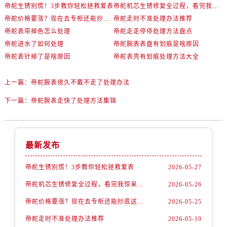
内蒙古自治区乌海市海勃湾区人民南路帝舵售后服务中心（需提前预约）
帝舵生锈别慌！3步教你轻松拯救爱表
帝舵机芯生锈修复全过程，看完我惊呆了！
内蒙古自治区乌兰察布市集宁区恩和大街帝舵售后服务中心（需提前预约）
帝舵价格要涨？现在去专柜还能抄底这些款
帝舵走时不准处理办法推荐
帝舵表带掉色怎么处理
帝舵走走停停处理方法盘点
内蒙古自治区锡林郭勒盟市锡林浩特市光明街与额尔敦路交叉口帝舵售后服务中心（需提前预约）
帝舵进水了如何处理
帝舵腕表表盘有划痕是啥原因
内蒙古自治区兴安盟市乌兰浩特市兴安大街帝舵售后服务中心（需提前预约）
帝舵表针掉了是啥原因
帝舵表壳有划痕处理方法大全
山西省大同市平城区迎宾街帝舵售后服务中心（需提前预约）
山西省晋城市城区黄华街帝舵售后服务中心（需提前预约）
上一篇：
帝舵腕表很久不戴不走了处理办法
山西省晋中市榆次区顺城街帝舵售后服务中心（需提前预约）
下一篇：
帝舵腕表走快了处理方法集锦
山西省临汾市尧都区解放路帝舵售后服务中心（需提前预约）
山西省吕梁市离石区永宁中路与建设街交叉口帝舵售后服务中心（需提前预约）
山西省朔州市朔城区怡西路与鄯阳西街交汇处帝舵售后服务中心（需提前预约）
最新发布
山西省忻州市忻府区和平东街与七一南路交叉口帝舵售后服务中心（需提前预约）
山西省阳泉市郊区平阳东街与新城大道交叉口帝舵售后服务中心（需提前预约）
帝舵生锈别慌！3步教你轻松拯救爱表
2026-05-27
山西省运城市盐湖区河东街帝舵售后服务中心（需提前预约）
帝舵机芯生锈修复全过程，看完我惊呆了！
2026-05-26
山西省长治市潞州区英雄中路帝舵售后服务中心（需提前预约）
帝舵价格要涨？现在去专柜还能抄底这些款
2026-05-25
山西省太原市迎泽区迎泽街道解放路15号亨得利名表维修授权店3楼帝舵售后服务中心（需提前预约）
天津市和平区赤峰道136号天津国际金融中心26层2603室帝舵售后服务中心（需提前预约）
帝舵走时不准处理办法推荐
2026-05-19