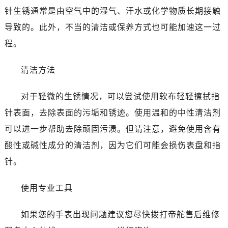
大连市中山区人民路15号国际金融大厦7层G室（需提前预约）
针生锈通常是由空气中的湿气、汗水或化学物质长期接触
佛山市禅城区季华五路57号万科金融中心C座12层1205室（需提前预约）
导致的。此外，不当的清洁或保养方式也可能加速这一过
东莞市东城街道鸿福东路1号民盈国贸中心T1写字楼9层907室（需提前预约）
程。
无锡市梁溪区人民中路139号恒隆广场写字楼1座11层1104室（需提前预约）
南通市崇川区工农路57号圆融广场写字楼16层1603室（需提前预约）
清洁方法
苏州市苏州工业园区星港街199号苏州中心办公楼C座22层08室（需提前预约）
武汉市江汉区解放大道686号世界贸易大厦38层09室（需提前预约）
对于轻微的生锈情况，可以尝试使用软布轻轻擦拭指
南宁市青秀区金湖路59号地王大厦12楼1224室（需提前预约）
针表面，去除表面的污垢和锈迹。使用温和的中性清洁剂
合肥市蜀山区潜山路111号万象城华润大厦B座12楼03室（需提前预约）
可以进一步帮助去除顽固污渍。但请注意，避免使用含有
泉州市丰泽区宝洲路729号浦西万达中心写字楼A座7楼709室（需提前预约）
酸性或碱性成分的清洁剂，因为它们可能会损伤表盘和指
青岛市南区山东路6号华润大厦B座22层04室（需提前预约）
烟台市芝罘区胜利路139号万达金融中心A座907室（需提前预约）
针。
长春市朝阳区西安大路727号中银大厦A座(旺进大厦)18层09室（需提前预约）
使用专业工具
贵阳市南明区都司高架桥路33号亨特国际金融中心14楼14D（需提前预约）
昆明市盘龙区北京路928号同德昆明广场写字楼10层06室（需提前预约）
如果您的手表出现问题建议您尽快拨打帝舵售后维修
石家庄市长安区中山东路39号勒泰中心写字楼B座13层07室（需提前预约）