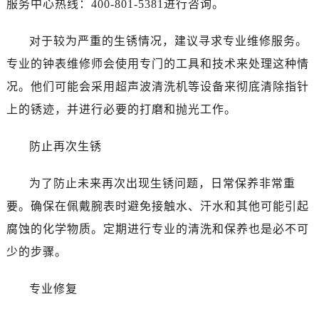
服务中心热线：400-801-5381进行咨询。
西安市碑林区南关正街88号华侨城长安国际中心E座6楼10室（需提前预约）
海口市龙华区金贸东路5号海口华润大厦B座17层1707室（需提前预约）
对于较为严重的生锈情况，建议寻求专业维修服务。
唐山市路南区新华东道100号万达广场写字楼A座10层1002室（需提前预约）
专业的钟表维修师会使用专门的工具和技术来处理这种情
台州市椒江区东海大道1800号腾达中心东1幢20楼2002室（需提前预约）
黑龙江省大庆市萨尔图区会战大街帝舵售后服务中心（需提前预约）
况。他们可能会采用超声波清洗机等设备来彻底清除指针
黑龙江省鹤岗市向阳区红军路帝舵售后服务中心（需提前预约）
上的锈迹，并进行必要的打磨和抛光工作。
黑龙江省黑河市爱辉区中央街帝舵售后服务中心（需提前预约）
黑龙江省鸡西市鸡冠区红军路帝舵售后服务中心（需提前预约）
防止再次生锈
黑龙江省佳木斯市向阳区长安路帝舵售后服务中心（需提前预约）
为了防止未来再次出现生锈问题，日常保养非常重
黑龙江省牡丹江市东安区太平路帝舵售后服务中心（需提前预约）
黑龙江省七台河市桃山区大同街帝舵售后服务中心（需提前预约）
要。确保在佩戴腕表时避免接触水、汗水和其他可能引起
黑龙江省齐齐哈尔市龙沙区龙华路帝舵售后服务中心（需提前预约）
腐蚀的化学物质。定期进行专业的清洗和保养也是必不可
黑龙江省双鸭山市尖山区新兴大街帝舵售后服务中心（需提前预约）
少的步骤。
黑龙江省绥化市北林区新华街与康庄路交叉口帝舵售后服务中心（需提前预约）
黑龙江省伊春市伊美区通河路帝舵售后服务中心（需提前预约）
专业修复
吉林省白城市洮北区明仁南街帝舵售后服务中心（需提前预约）