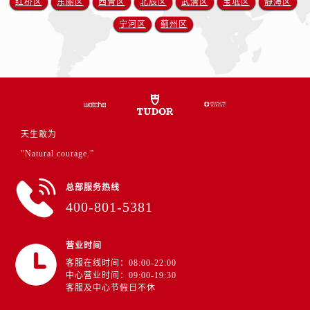
红桥区
东丽区
西青区
北辰区
武清区
宝坻区
静海区
江西省赣州市章贡区文清路帝舵售后服务中心（需提前预约）
江西省吉安市吉州区井冈山大道帝舵售后服务中心（需提前预约）
宁河区
蓟州区
江西省景德镇市珠山区珠山中路帝舵售后服务中心（需提前预约）
江西省九江市浔阳区浔阳路帝舵售后服务中心（需提前预约）
江西省南昌市红谷滩新区红谷中大道998号绿地双子塔（中央广场）A1座办公楼14层1407室帝舵售后服务中心（需提前预约）
江西省萍乡市安源区萍安北大道与康庄路交叉口帝舵售后服务中心（需提前预约）
江西省上饶市信州区滨江西路帝舵售后服务中心（需提前预约）
天生敢为
江西省新余市渝水区北湖西路帝舵售后服务中心（需提前预约）
"Natural courage.”
江西省宜春市袁州区中山中路帝舵售后服务中心（需提前预约）
江西省鹰潭市月湖区胜利东路帝舵售后服务中心（需提前预约）
总部服务热线
山东省德州市德城区东风中路帝舵售后服务中心（需提前预约）
400-801-5381
山东省东营市东营区济南路帝舵售后服务中心（需提前预约）
山东省济南市历下区经十路11111号华润中心写字楼（万象城）15层1508室帝舵售后服务中心（需提前预约）
营业时间
山东省济宁市任城区太白楼路帝舵售后服务中心（需提前预约）
客服在线时间：08:00-22:00
中心营业时间：09:00-19:30
山东省莱芜市文化南路8号银座商城名表维修一楼名表维修帝舵售后服务中心（需提前预约）
客服及中心节假日不休
山东省临沂市兰山区解放路帝舵售后服务中心（需提前预约）