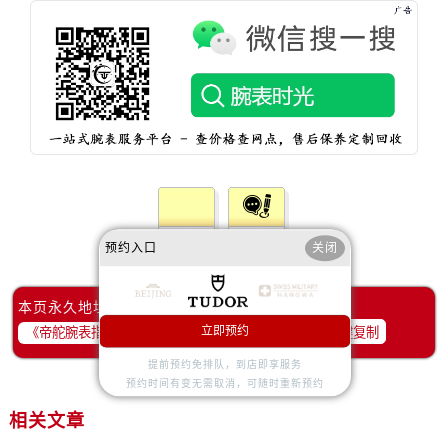
辽宁省辽阳市白塔区新运大街帝舵售后服务中心（需提前预约）
辽宁省盘锦市兴隆台区石油大街帝舵售后服务中心（需提前预约）
辽宁省铁岭市银州区南马路帝舵售后服务中心（需提前预约）
辽宁省营口市站前区市府路与渤海大街交叉口帝舵售后服务中心（需提前预约）
辽宁省沈阳市沈河区中街路137号亨得利名表维修授权店1楼帝舵售后服务中心（需提前预约）
辽宁省沈阳市沈河区中街路83号亨得利名表维修授权店1楼帝舵售后服务中心（需提前预约）
北京市朝阳区建国门外大街甲6号华熙国际中心D座11层1102室帝舵售后服务中心（需提前预约）
北京市东城区东长安街1号王府井东方广场W3座6层602室帝舵售后服务中心（需提前预约）
河北省保定市竞秀区朝阳北大街北国先天下帝舵售后服务中心（需提前预约）
赞一下
去提问
预约入口
关闭
内蒙古自治区阿拉善盟市左旗土尔扈特大街帝舵售后服务中心（需提前预约）
内蒙古自治区巴彦淖尔市临河区新华街帝舵售后服务中心（需提前预约）
本页永久地址：
内蒙古自治区包头市青山区幸福路甲3号王府井百货名表维修帝舵售后服务中心（需提前预约）
立即预约
一键复制
内蒙古自治区赤峰市红山区哈达街帝舵售后服务中心（需提前预约）
提前预约免排队，到店即享服务
内蒙古自治区鄂尔多斯市东胜区伊金霍洛街帝舵售后服务中心（需提前预约）
预约时间有变无需取消，可随时重新预约
内蒙古自治区呼伦贝尔市海拉尔区中央街帝舵售后服务中心（需提前预约）
相关文章
内蒙古自治区通辽市科尔沁区明仁大街帝舵售后服务中心（需提前预约）