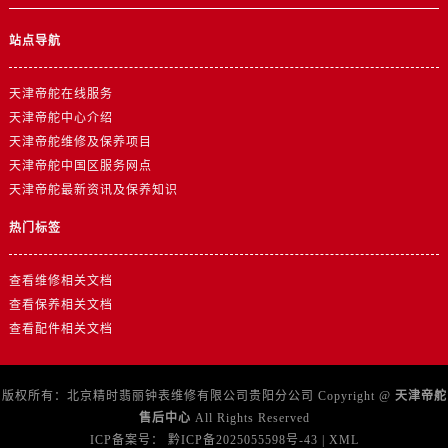
山东省日照市东港区烟台路帝舵售后服务中心（需提前预约）
山东省泰安市泰山区财源街道泰山大街帝舵售后服务中心（需提前预约）
站点导航
山东省威海市环翠区新威海路89号振华商厦一楼名表维修帝舵售后服务中心（需提前预约）
山东省潍坊市奎文区东风东街帝舵售后服务中心（需提前预约）
天津帝舵在线服务
天津帝舵中心介绍
山东省枣庄市滕州市北辛路与善国路交叉口帝舵售后服务中心（需提前预约）
天津帝舵维修及保养项目
山东省淄博市张店区金晶大道帝舵售后服务中心（需提前预约）
天津帝舵中国区服务网点
上海市黄浦区南京东路299号宏伊国际广场写字楼8层806室帝舵售后服务中心（需提前预约）
天津帝舵最新资讯及保养知识
上海市徐汇区虹桥路3号港汇中心2座37层3705室帝舵售后服务中心（需提前预约）
热门标签
浙江省杭州市上城区钱江路1366号华润大厦A座5层503-5室帝舵售后服务中心（需提前预约）
浙江省湖州市吴兴区劳动路帝舵售后服务中心（需提前预约）
查看维修相关文档
浙江省嘉兴市南湖区广益路705号嘉兴世界贸易中心A座13层1304室帝舵售后服务中心（需提前预约）
查看保养相关文档
浙江省金华市金东区东市南街777号金华万达广场4号楼22楼2209室帝舵售后服务中心（需提前预约）
查看配件相关文档
浙江省丽水市莲都区解放街帝舵售后服务中心（需提前预约）
浙江省宁波市江北区大闸南路500号来福士广场办公楼20层2009室帝舵售后服务中心（需提前预约）
版权所有：北京精时翡丽钟表维修有限公司贵阳分公司 Copyright @
天津帝舵
浙江省衢州市柯城区上街帝舵售后服务中心（需提前预约）
售后中心
All Rights Reserved
浙江省绍兴市越城区胜利东路379号世茂天际中心写字楼8层805室帝舵售后服务中心（需提前预约）
ICP备案号：
黔ICP备2025055598号-43
|
XML