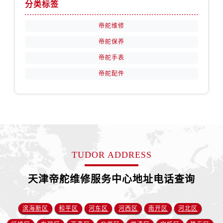
福建省南平市建阳区人民西路帝舵售后服务中心（需提前预约）
分类标签
福建省宁德市蕉城区天湖东路帝舵售后服务中心（需提前预约）
帝舵维修
福建省莆田市城厢区霞林街道荔华东大道帝舵售后服务中心（需提前预约）
帝舵保养
福建省三明市三元区东乾二路帝舵售后服务中心（需提前预约）
帝舵手表
福建省漳州市龙文区步港路帝舵售后服务中心（需提前预约）
江苏省常州市新北区龙锦路1590号现代传媒中心5号楼10层1008室帝舵售后服务中心（需提前预约）
帝舵配件
江苏省淮安市清江浦区淮海北路帝舵售后服务中心（需提前预约）
江苏省连云港市海州区通灌北路帝舵售后服务中心（需提前预约）
江苏省南京市秦淮区中山南路1号南京中心22层22-C1-C3室帝舵售后服务中心（需提前预约）
江苏省宿迁市宿城区西湖路帝舵售后服务中心（需提前预约）
江苏省泰州市海陵区永定东路399号置地商务中心东塔（华润万象城）17层1706室帝舵售后服务中心（需提前预约）
TUDOR ADDRESS
江苏省徐州市鼓楼区淮海东路29号苏宁广场IFC国际金融中心35层3508室帝舵售后服务中心（需提前预约）
江苏省盐城市盐都区世纪大道5号盐城金融城写字楼1号楼16层1604室帝舵售后服务中心（需提前预约）
天津帝舵维修服务中心地址电话查询
江苏省扬州市邗江区国展路29号星耀天地写字楼1号楼18层1803室帝舵售后服务中心（需提前预约）
江苏省镇江市京口区中山东路帝舵售后服务中心（需提前预约）
滨海新区
和平区
河东区
河西区
南开区
河北区
江西省抚州市临川区赣东大道帝舵售后服务中心（需提前预约）