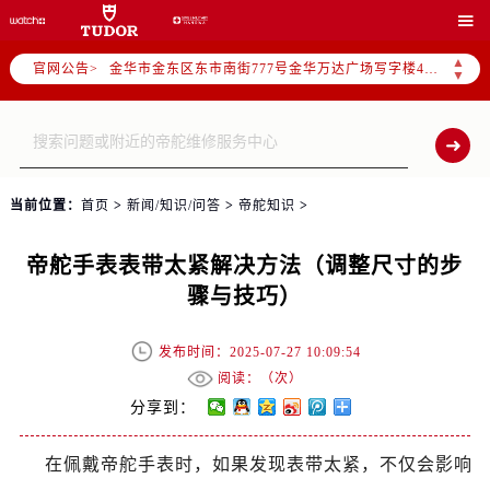
杭州市上城区钱江路1366号华润大厦写字楼A座5层503-5室（需提前预约）

金华市金东区东市南街777号金华万达广场写字楼4号楼22层2209室（需提前预约）
▲
官网公告>
绍兴市越城区胜利东路379号世茂天际中心写字楼8层805室（需提前预约）
▼
嘉兴市南湖区广益路705号嘉兴世界贸易中心写字楼A座13层1304室（需提前预约）
南昌市红谷滩新区红谷中大道998号绿地双子塔（中央广场）A1座办公楼14层07室（需提前预约）
济南市历下区经十路11111号华润中心写字楼（万象城）15层1508室（需提前预约）
广州市天河区天河路230号万菱汇国际中心写字楼A塔7层704室（需提前预约）
当前位置：
首页
>
新闻/知识/问答
>
帝舵知识
>
广州市越秀区环市东路371-375号世界贸易中心大厦南塔写字楼15层07室（需提前预约）
深圳市罗湖区深南东路5001号华润大厦写字楼17层1701室（需提前预约）
帝舵手表表带太紧解决方法（调整尺寸的步
惠州市惠城区江北文昌一路7号华贸大厦写字楼1座30层05室（需提前预约）
骤与技巧）
厦门市思明区湖滨东路95号华润大厦写字楼B座11层1104室（需提前预约）
福州市晋安区横屿路9号东二环泰禾中心写字楼2号楼5层509室（需提前预约）
发布时间：2025-07-27 10:09:54
成都市锦江区人民东路6号SAC东原中心写字楼24层2406B室（需提前预约）
阅读：（
次）
分享到：
重庆市江北区观音桥步行街2号融恒时代广场写字楼9层902室（需提前预约）
长沙市芙蓉区定王台街道建湘路393号世茂环球金融中心写字楼（芙蓉广场）10层13室（需提前预约）
在佩戴帝舵手表时，如果发现表带太紧，不仅会影响
郑州市二七区铭功路10号华润大厦写字楼29层2905室（需提前预约）