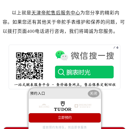
内蒙古自治区巴彦淖尔市临河区新华街帝舵售后服务中心（需提前预约）
内蒙古自治区包头市青山区幸福路甲3号王府井百货名表维修帝舵售后服务中心（需提前预约）
以上就是
天津帝舵售后服务中心
为您分享的精彩内
内蒙古自治区赤峰市红山区哈达街帝舵售后服务中心（需提前预约）
容。如果您还有其他关于帝舵手表维护和保养的问题，可
内蒙古自治区鄂尔多斯市东胜区伊金霍洛街帝舵售后服务中心（需提前预约）
以拨打页面400电话进行咨询，我们将竭诚为您服务。
内蒙古自治区呼伦贝尔市海拉尔区中央街帝舵售后服务中心（需提前预约）
内蒙古自治区通辽市科尔沁区明仁大街帝舵售后服务中心（需提前预约）
内蒙古自治区乌海市海勃湾区人民南路帝舵售后服务中心（需提前预约）
内蒙古自治区乌兰察布市集宁区恩和大街帝舵售后服务中心（需提前预约）
内蒙古自治区锡林郭勒盟市锡林浩特市光明街与额尔敦路交叉口帝舵售后服务中心（需提前预约）
内蒙古自治区兴安盟市乌兰浩特市兴安大街帝舵售后服务中心（需提前预约）
山西省大同市平城区迎宾街帝舵售后服务中心（需提前预约）
山西省晋城市城区黄华街帝舵售后服务中心（需提前预约）
预约入口
关闭
山西省晋中市榆次区顺城街帝舵售后服务中心（需提前预约）
山西省临汾市尧都区解放路帝舵售后服务中心（需提前预约）
赞一下
去提问
山西省吕梁市离石区永宁中路与建设街交叉口帝舵售后服务中心（需提前预约）
立即预约
山西省朔州市朔城区怡西路与鄯阳西街交汇处帝舵售后服务中心（需提前预约）
提前预约免排队，到店即享服务