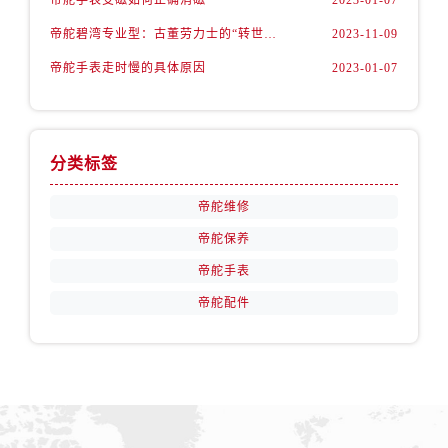
帝舵手表受磁如何正确消磁
2023-01-07
江苏省泰州市海陵区永定东路399号置地商务中心东塔（华润万象城）17层1706室帝舵售后服务中心（需提前预约）
帝舵碧湾专业型：古董劳力士的“转世重生”
2023-11-09
江苏省徐州市鼓楼区淮海东路29号苏宁广场IFC国际金融中心35层3508室帝舵售后服务中心（需提前预约）
江苏省盐城市盐都区世纪大道5号盐城金融城写字楼1号楼16层1604室帝舵售后服务中心（需提前预约）
帝舵手表走时慢的具体原因
2023-01-07
江苏省扬州市邗江区国展路29号星耀天地写字楼1号楼18层1803室帝舵售后服务中心（需提前预约）
江苏省镇江市京口区中山东路帝舵售后服务中心（需提前预约）
江西省抚州市临川区赣东大道帝舵售后服务中心（需提前预约）
分类标签
江西省赣州市章贡区文清路帝舵售后服务中心（需提前预约）
江西省吉安市吉州区井冈山大道帝舵售后服务中心（需提前预约）
帝舵维修
江西省景德镇市珠山区珠山中路帝舵售后服务中心（需提前预约）
帝舵保养
江西省九江市浔阳区浔阳路帝舵售后服务中心（需提前预约）
帝舵手表
江西省南昌市红谷滩新区红谷中大道998号绿地双子塔（中央广场）A1座办公楼14层1407室帝舵售后服务中心（需提前预约）
帝舵配件
江西省萍乡市安源区萍安北大道与康庄路交叉口帝舵售后服务中心（需提前预约）
江西省上饶市信州区滨江西路帝舵售后服务中心（需提前预约）
江西省新余市渝水区北湖西路帝舵售后服务中心（需提前预约）
江西省宜春市袁州区中山中路帝舵售后服务中心（需提前预约）
江西省鹰潭市月湖区胜利东路帝舵售后服务中心（需提前预约）