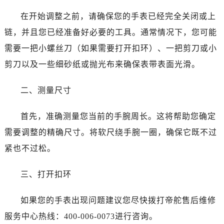
青岛市南区山东路6号华润大厦B座22层04室（需提前预约）
在开始调整之前，请确保您的手表已经完全关闭或上
烟台市芝罘区胜利路139号万达金融中心A座907室（需提前预约）
链，并且您已经准备好必要的工具。通常情况下，您可能
长春市朝阳区西安大路727号中银大厦A座(旺进大厦)18层09室（需提前预约）
贵阳市南明区都司高架桥路33号亨特国际金融中心14楼14D（需提前预约）
需要一把小螺丝刀（如果需要打开扣环）、一把剪刀或小
昆明市盘龙区北京路928号同德昆明广场写字楼10层06室（需提前预约）
剪刀以及一些细砂纸或抛光布来确保表带表面光滑。
石家庄市长安区中山东路39号勒泰中心写字楼B座13层07室（需提前预约）
西安市碑林区南关正街88号华侨城长安国际中心E座6楼10室（需提前预约）
二、测量尺寸
海口市龙华区金贸东路5号海口华润大厦B座17层1707室（需提前预约）
首先，准确测量您当前的手腕周长。这将帮助您确定
唐山市路南区新华东道100号万达广场写字楼A座10层1002室（需提前预约）
台州市椒江区东海大道1800号腾达中心东1幢20楼2002室（需提前预约）
需要调整的精确尺寸。将软尺绕手腕一圈，确保它既不过
黑龙江省大庆市萨尔图区会战大街帝舵售后服务中心（需提前预约）
紧也不过松。
黑龙江省鹤岗市向阳区红军路帝舵售后服务中心（需提前预约）
黑龙江省黑河市爱辉区中央街帝舵售后服务中心（需提前预约）
三、打开扣环
黑龙江省鸡西市鸡冠区红军路帝舵售后服务中心（需提前预约）
如果您的手表出现问题建议您尽快拨打帝舵售后维修
黑龙江省佳木斯市向阳区长安路帝舵售后服务中心（需提前预约）
黑龙江省牡丹江市东安区太平路帝舵售后服务中心（需提前预约）
服务中心热线：400-006-0073进行咨询。