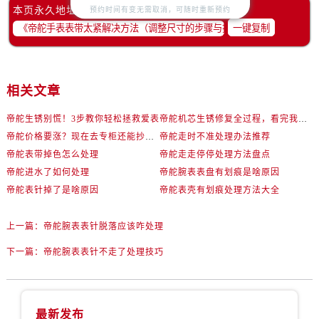
山西省忻州市忻府区和平东街与七一南路交叉口帝舵售后服务中心（需提前预约）
本页永久地址：
预约时间有变无需取消，可随时重新预约
山西省阳泉市郊区平阳东街与新城大道交叉口帝舵售后服务中心（需提前预约）
一键复制
山西省运城市盐湖区河东街帝舵售后服务中心（需提前预约）
山西省长治市潞州区英雄中路帝舵售后服务中心（需提前预约）
山西省太原市迎泽区迎泽街道解放路15号亨得利名表维修授权店3楼帝舵售后服务中心（需提前预约）
相关文章
天津市和平区赤峰道136号天津国际金融中心26层2603室帝舵售后服务中心（需提前预约）
帝舵生锈别慌！3步教你轻松拯救爱表
帝舵机芯生锈修复全过程，看完我惊呆了！
安徽省安庆市迎江区人民路帝舵售后服务中心（需提前预约）
帝舵价格要涨？现在去专柜还能抄底这些款
帝舵走时不准处理办法推荐
安徽省蚌埠市蚌山区淮河路帝舵售后服务中心（需提前预约）
帝舵表带掉色怎么处理
帝舵走走停停处理方法盘点
安徽省亳州市谯城区魏武大道帝舵售后服务中心（需提前预约）
帝舵进水了如何处理
帝舵腕表表盘有划痕是啥原因
安徽省池州市贵池区长江路帝舵售后服务中心（需提前预约）
帝舵表针掉了是啥原因
帝舵表壳有划痕处理方法大全
安徽省滁州市琅琊区南谯北路帝舵售后服务中心（需提前预约）
安徽省阜阳市颍州区颍州北路帝舵售后服务中心（需提前预约）
上一篇：
帝舵腕表表针脱落应该咋处理
安徽省淮北市相山区淮海路帝舵售后服务中心（需提前预约）
下一篇：
帝舵腕表表针不走了处理技巧
安徽省淮南市田家庵区国庆中路帝舵售后服务中心（需提前预约）
安徽省黄山市屯溪区黄山西路帝舵售后服务中心（需提前预约）
安徽省六安市金安区解放中路帝舵售后服务中心（需提前预约）
最新发布