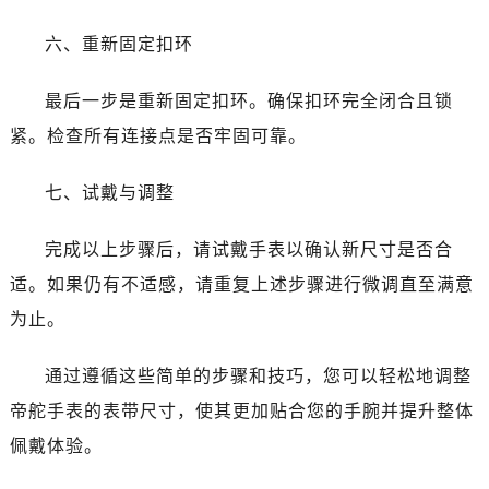
辽宁省朝阳市双塔区新华路帝舵售后服务中心（需提前预约）
辽宁省丹东市振兴区七经街帝舵售后服务中心（需提前预约）
六、重新固定扣环
辽宁省抚顺市新抚区东一路帝舵售后服务中心（需提前预约）
最后一步是重新固定扣环。确保扣环完全闭合且锁
辽宁省阜新市海州区解放大街帝舵售后服务中心（需提前预约）
辽宁省葫芦岛市连山区中央路帝舵售后服务中心（需提前预约）
紧。检查所有连接点是否牢固可靠。
辽宁省锦州市古塔区中央大街帝舵售后服务中心（需提前预约）
七、试戴与调整
辽宁省辽阳市白塔区新运大街帝舵售后服务中心（需提前预约）
辽宁省盘锦市兴隆台区石油大街帝舵售后服务中心（需提前预约）
完成以上步骤后，请试戴手表以确认新尺寸是否合
辽宁省铁岭市银州区南马路帝舵售后服务中心（需提前预约）
适。如果仍有不适感，请重复上述步骤进行微调直至满意
辽宁省营口市站前区市府路与渤海大街交叉口帝舵售后服务中心（需提前预约）
辽宁省沈阳市沈河区中街路137号亨得利名表维修授权店1楼帝舵售后服务中心（需提前预约）
为止。
辽宁省沈阳市沈河区中街路83号亨得利名表维修授权店1楼帝舵售后服务中心（需提前预约）
通过遵循这些简单的步骤和技巧，您可以轻松地调整
北京市朝阳区建国门外大街甲6号华熙国际中心D座11层1102室帝舵售后服务中心（需提前预约）
北京市东城区东长安街1号王府井东方广场W3座6层602室帝舵售后服务中心（需提前预约）
帝舵手表的表带尺寸，使其更加贴合您的手腕并提升整体
河北省保定市竞秀区朝阳北大街北国先天下帝舵售后服务中心（需提前预约）
佩戴体验。
内蒙古自治区阿拉善盟市左旗土尔扈特大街帝舵售后服务中心（需提前预约）