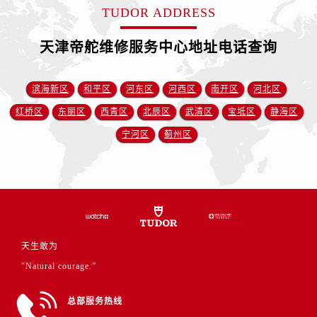
山东省德州市德城区东风中路帝舵售后服务中心（需提前预约）
TUDOR ADDRESS
山东省东营市东营区济南路帝舵售后服务中心（需提前预约）
天津帝舵维修服务中心地址电话查询
山东省济南市历下区经十路11111号华润中心写字楼（万象城）15层1508室帝舵售后服务中心（需提前预约）
山东省济宁市任城区太白楼路帝舵售后服务中心（需提前预约）
山东省莱芜市文化南路8号银座商城名表维修一楼名表维修帝舵售后服务中心（需提前预约）
滨海新区
和平区
河东区
河西区
南开区
河北区
山东省临沂市兰山区解放路帝舵售后服务中心（需提前预约）
红桥区
东丽区
西青区
北辰区
武清区
宝坻区
静海区
山东省日照市东港区烟台路帝舵售后服务中心（需提前预约）
宁河区
蓟州区
山东省泰安市泰山区财源街道泰山大街帝舵售后服务中心（需提前预约）
山东省威海市环翠区新威海路89号振华商厦一楼名表维修帝舵售后服务中心（需提前预约）
山东省潍坊市奎文区东风东街帝舵售后服务中心（需提前预约）
山东省枣庄市滕州市北辛路与善国路交叉口帝舵售后服务中心（需提前预约）
山东省淄博市张店区金晶大道帝舵售后服务中心（需提前预约）
上海市黄浦区南京东路299号宏伊国际广场写字楼8层806室帝舵售后服务中心（需提前预约）
天生敢为
上海市徐汇区虹桥路3号港汇中心2座37层3705室帝舵售后服务中心（需提前预约）
"Natural courage.”
浙江省杭州市上城区钱江路1366号华润大厦A座5层503-5室帝舵售后服务中心（需提前预约）
总部服务热线
浙江省湖州市吴兴区劳动路帝舵售后服务中心（需提前预约）