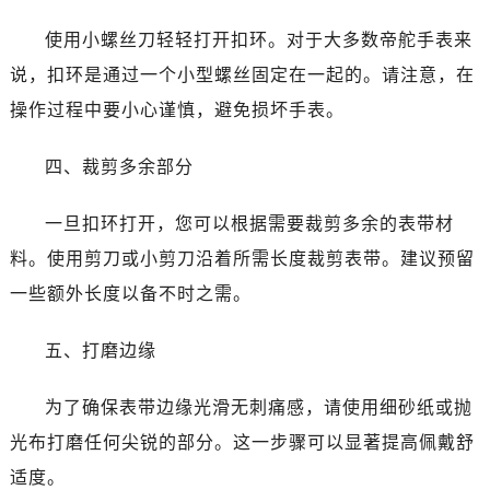
黑龙江省七台河市桃山区大同街帝舵售后服务中心（需提前预约）
使用小螺丝刀轻轻打开扣环。对于大多数帝舵手表来
黑龙江省齐齐哈尔市龙沙区龙华路帝舵售后服务中心（需提前预约）
黑龙江省双鸭山市尖山区新兴大街帝舵售后服务中心（需提前预约）
说，扣环是通过一个小型螺丝固定在一起的。请注意，在
黑龙江省绥化市北林区新华街与康庄路交叉口帝舵售后服务中心（需提前预约）
操作过程中要小心谨慎，避免损坏手表。
黑龙江省伊春市伊美区通河路帝舵售后服务中心（需提前预约）
吉林省白城市洮北区明仁南街帝舵售后服务中心（需提前预约）
四、裁剪多余部分
吉林省白山市浑江区浑江大街帝舵售后服务中心（需提前预约）
一旦扣环打开，您可以根据需要裁剪多余的表带材
吉林省吉林市船营区河南街帝舵售后服务中心（需提前预约）
吉林省辽源市龙山区人民大街帝舵售后服务中心（需提前预约）
料。使用剪刀或小剪刀沿着所需长度裁剪表带。建议预留
吉林省梅河口市新华街道梅河大街帝舵售后服务中心（需提前预约）
一些额外长度以备不时之需。
吉林省四平市铁东区紫气大路与南九经街交汇处帝舵售后服务中心（需提前预约）
吉林省松原市宁江区五环大街帝舵售后服务中心（需提前预约）
五、打磨边缘
吉林省通化市东昌区环通乡江南大街帝舵售后服务中心（需提前预约）
为了确保表带边缘光滑无刺痛感，请使用细砂纸或抛
吉林省延边市延吉市解放路帝舵售后服务中心（需提前预约）
辽宁省鞍山市铁东区站前街帝舵售后服务中心（需提前预约）
光布打磨任何尖锐的部分。这一步骤可以显著提高佩戴舒
辽宁省本溪市平山区胜利路帝舵售后服务中心（需提前预约）
适度。