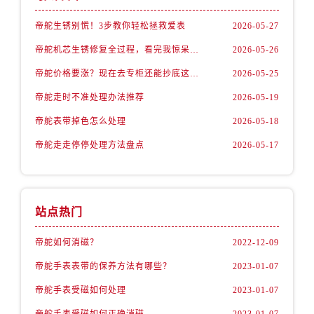
安徽省马鞍山市雨山区湖南西路帝舵售后服务中心（需提前预约）
安徽省宿州市埇桥区人民中路帝舵售后服务中心（需提前预约）
帝舵生锈别慌！3步教你轻松拯救爱表
2026-05-27
安徽省铜陵市铜官区石城大道帝舵售后服务中心（需提前预约）
帝舵机芯生锈修复全过程，看完我惊呆了！
2026-05-26
安徽省芜湖市镜湖区中山路步行街帝舵售后服务中心（需提前预约）
帝舵价格要涨？现在去专柜还能抄底这些款
2026-05-25
安徽省宣城市宣州区叠嶂西路帝舵售后服务中心（需提前预约）
帝舵走时不准处理办法推荐
2026-05-19
福建省龙岩市新罗区九一南路帝舵售后服务中心（需提前预约）
帝舵表带掉色怎么处理
2026-05-18
福建省南平市建阳区人民西路帝舵售后服务中心（需提前预约）
福建省宁德市蕉城区天湖东路帝舵售后服务中心（需提前预约）
帝舵走走停停处理方法盘点
2026-05-17
福建省莆田市城厢区霞林街道荔华东大道帝舵售后服务中心（需提前预约）
福建省三明市三元区东乾二路帝舵售后服务中心（需提前预约）
福建省漳州市龙文区步港路帝舵售后服务中心（需提前预约）
站点热门
江苏省常州市新北区龙锦路1590号现代传媒中心5号楼10层1008室帝舵售后服务中心（需提前预约）
江苏省淮安市清江浦区淮海北路帝舵售后服务中心（需提前预约）
帝舵如何消磁？
2022-12-09
江苏省连云港市海州区通灌北路帝舵售后服务中心（需提前预约）
帝舵手表表带的保养方法有哪些？
2023-01-07
江苏省南京市秦淮区中山南路1号南京中心22层22-C1-C3室帝舵售后服务中心（需提前预约）
帝舵手表受磁如何处理
2023-01-07
江苏省宿迁市宿城区西湖路帝舵售后服务中心（需提前预约）