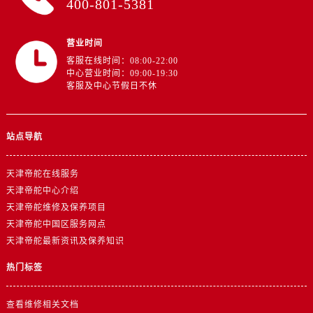
400-801-5381
浙江省嘉兴市南湖区广益路705号嘉兴世界贸易中心A座13层1304室帝舵售后服务中心（需提前预约）
浙江省金华市金东区东市南街777号金华万达广场4号楼22楼2209室帝舵售后服务中心（需提前预约）
营业时间
浙江省丽水市莲都区解放街帝舵售后服务中心（需提前预约）
客服在线时间：08:00-22:00
浙江省宁波市江北区大闸南路500号来福士广场办公楼20层2009室帝舵售后服务中心（需提前预约）
中心营业时间：09:00-19:30
浙江省衢州市柯城区上街帝舵售后服务中心（需提前预约）
客服及中心节假日不休
浙江省绍兴市越城区胜利东路379号世茂天际中心写字楼8层805室帝舵售后服务中心（需提前预约）
浙江省舟山市定海区解放东路帝舵售后服务中心（需提前预约）
站点导航
澳门特别行政区大堂区议事亭前地（新马路）帝舵售后服务中心（需提前预约）
澳门特别行政区风顺堂区南湾大马路帝舵售后服务中心（需提前预约）
天津帝舵在线服务
澳门特别行政区花地玛堂区关闸广场帝舵售后服务中心（需提前预约）
天津帝舵中心介绍
澳门特别行政区花王堂区大三巴商圈帝舵售后服务中心（需提前预约）
天津帝舵维修及保养项目
澳门特别行政区嘉模堂区官也街帝舵售后服务中心（需提前预约）
天津帝舵中国区服务网点
澳门省路氹城市金光大道帝舵售后服务中心（需提前预约）
天津帝舵最新资讯及保养知识
澳门特别行政区望德堂区塔石广场帝舵售后服务中心（需提前预约）
热门标签
福建省福州市晋安区竹屿路6号东二环泰禾广场2号楼5层509室帝舵售后服务中心（需提前预约）
福建省厦门市思明区湖滨东路95号万象城华润大厦B座11层1104室帝舵售后服务中心（需提前预约）
查看维修相关文档