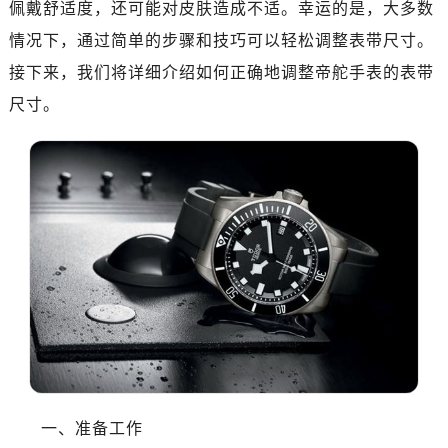
佩戴舒适度，还可能对皮肤造成不适。幸运的是，大多数
太原市迎泽区解放路15号亨得利名表服务中心（品牌授权店）3层整层（需提前预约）
沈阳市沈河区中街路137号亨得利名表服务中心（品牌授权店）1层整层（需提前预约）
情况下，通过简单的步骤和技巧可以轻松调整表带尺寸。
沈阳市沈河区中街路83号亨得利名表服务中心（品牌授权店）1层整层（需提前预约）
接下来，我们将详细介绍如何正确地调整帝舵手表的表带
乌鲁木齐市天山区红山路26号时代广场（CCMALL）C座17层17-B（需提前预约）
尺寸。
温州市鹿城区锦绣路1067号置信广场10层1015室（需提前预约）
哈尔滨市南岗区东大直街146号上和置地广场金座12层1214室（需提前预约）
大连市中山区人民路15号国际金融大厦7层G室（需提前预约）
佛山市禅城区季华五路57号万科金融中心C座12层1205室（需提前预约）
东莞市东城街道鸿福东路1号民盈国贸中心T1写字楼9层907室（需提前预约）
无锡市梁溪区人民中路139号恒隆广场写字楼1座11层1104室（需提前预约）
南通市崇川区工农路57号圆融广场写字楼16层1603室（需提前预约）
苏州市苏州工业园区星港街199号苏州中心办公楼C座22层08室（需提前预约）
武汉市江汉区解放大道686号世界贸易大厦38层09室（需提前预约）
南宁市青秀区金湖路59号地王大厦12楼1224室（需提前预约）
合肥市蜀山区潜山路111号万象城华润大厦B座12楼03室（需提前预约）
一、准备工作
泉州市丰泽区宝洲路729号浦西万达中心写字楼A座7楼709室（需提前预约）