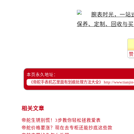
吉林省白城市洮北区明仁南街帝舵售
吉林省白山市浑江区浑江大街帝舵售
吉林省吉林市船营区河南街帝舵售后
吉林省辽源市龙山区人民大街帝舵售
吉林省梅河口市新华街道梅河大街帝
吉林省四平市铁东区紫气大路与南九
吉林省松原市宁江区五环大街帝舵售
赞
吉林省通化市东昌区环通乡江南大街
吉林省延边市延吉市解放路帝舵售后
本页永久地址：
辽宁省鞍山市铁东区站前街帝舵售后
辽宁省本溪市平山区胜利路帝舵售后
辽宁省朝阳市双塔区新华路帝舵售后
辽宁省丹东市振兴区七经街帝舵售后
相关文章
辽宁省抚顺市新抚区东一路帝舵售后
辽宁省阜新市海州区解放大街帝舵售
帝舵生锈别慌！3步教你轻松拯救爱表
辽宁省葫芦岛市连山区中央路帝舵售
帝舵价格要涨？现在去专柜还能抄底这些款