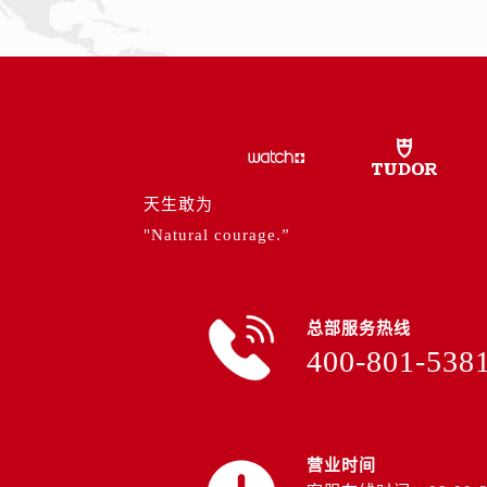
内蒙古自治区通辽市科尔沁区明仁大
内蒙古自治区乌海市海勃湾区人民南
内蒙古自治区乌兰察布市集宁区恩和
内蒙古自治区锡林郭勒盟市锡林浩特
内蒙古自治区兴安盟市乌兰浩特市兴
山西省大同市平城区迎宾街帝舵售后
山西省晋城市城区黄华街帝舵售后服
天生敢为
山西省晋中市榆次区顺城街帝舵售后
"Natural courage.”
山西省临汾市尧都区解放路帝舵售后
山西省吕梁市离石区永宁中路与建设
山西省朔州市朔城区怡西路与鄯阳西
总部服务热线
山西省忻州市忻府区和平东街与七一
400-801-538
山西省阳泉市郊区平阳东街与新城大
山西省运城市盐湖区河东街帝舵售后
山西省长治市潞州区英雄中路帝舵售
山西省太原市迎泽区迎泽街道解放路
营业时间