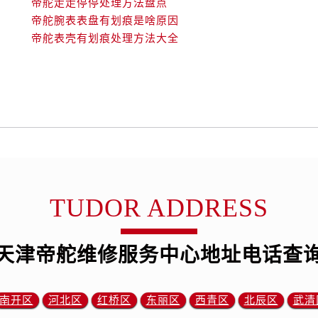
帝舵走走停停处理方法盘点
后服务中心（需提前预约）
帝舵腕表表盘有划痕是啥原因
后服务中心（需提前预约）
帝舵表壳有划痕处理方法大全
售后服务中心（需提前预约）
服务中心（需提前预约）
街交叉口帝舵售后服务中心（需提前预约）
得利名表维修授权店1楼帝舵售后服务中心（需提前预约）
得利名表维修授权店1楼帝舵售后服务中心（需提前预约）
国际中心D座11层1102室帝舵售后服务中心（需提前预约）
广场W3座6层602室帝舵售后服务中心（需提前预约）
先天下帝舵售后服务中心（需提前预约）
TUDOR ADDRESS
特大街帝舵售后服务中心（需提前预约）
街帝舵售后服务中心（需提前预约）
3号王府井百货名表维修帝舵售后服务中心（需提前预约）
天津帝舵维修服务中心地址电话查
舵售后服务中心（需提前预约）
霍洛街帝舵售后服务中心（需提前预约）
南开区
河北区
红桥区
东丽区
西青区
北辰区
武清
央街帝舵售后服务中心（需提前预约）