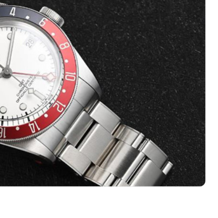
心写字楼（万象城）15层1508室（需提前预约）
际中心写字楼A塔7层704室（需提前预约）
世界贸易中心大厦南塔写字楼15层07室（需提前预约）
厦写字楼17层1701室（需提前预约）
厦写字楼1座30层05室（需提前预约）
字楼B座11层1104室（需提前预约）
心写字楼2号楼5层509室（需提前预约）
心写字楼24层2406B室（需提前预约）
代广场写字楼9层902室（需提前预约）
号世茂环球金融中心写字楼（芙蓉广场）10层13室（需提前预约
楼29层2905室（需提前预约）
表服务中心（品牌授权店）3层整层（需提前预约）
表服务中心（品牌授权店）1层整层（需提前预约）
表服务中心（品牌授权店）1层整层（需提前预约）
（CCMALL）C座17层17-B（需提前预约）
10层1015室（需提前预约）