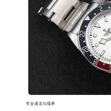
济南市历下区经十路11111号华润中
广州市天河区天河路230号万菱汇国
广州市越秀区环市东路371-375号
深圳市罗湖区深南东路5001号华润大
惠州市惠城区江北文昌一路7号华贸大
厦门市思明区湖滨东路95号华润大厦写
福州市晋安区横屿路9号东二环泰禾中
成都市锦江区人民东路6号SAC东原中
重庆市江北区观音桥步行街2号融恒时
长沙市芙蓉区定王台街道建湘路393
郑州市二七区铭功路10号华润大厦写字
太原市迎泽区解放路15号亨得利名
沈阳市沈河区中街路137号亨得利名
沈阳市沈河区中街路83号亨得利名
乌鲁木齐市天山区红山路26号时代广场
专业清洁与保养
温州市鹿城区锦绣路1067号置信广场