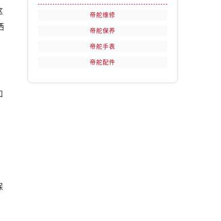
这
帝舵维修
洒
帝舵保养
帝舵手表
帝舵配件
和
保