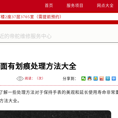
国际中心写字楼D座11层1102室（需提前预约）
首页
服务项目
网点大全
融中心写字楼26层2603室（需提前预约）
2座37层3705室（需提前预约）
际广场写字楼8层806室（需提前预约）
南京中心写字楼22层C1-1室（需提前预约）
中心写字楼5号楼10层1008室（需提前预约）
FC国际金融中心写字楼35层3508室（需提前预约）
楼1号楼18层1803室（需提前预约）
字楼1号楼16层1604室（需提前预约）
里面有划痕处理方法大全
务中心东塔写字楼（华润万象城）17层1706室（需提前预约）
场办公楼20层2009室（需提前预约）
阅读：（
次）
分享到：
写字楼A座5层503-5室（需提前预约）
广场写字楼4号楼22层2209室（需提前预约）
了解一些处理方法对于保持手表的美观和延长使用寿命非常
际中心写字楼8层805室（需提前预约）
方法大全。
易中心写字楼A座13层1304室（需提前预约）
绿地双子塔（中央广场）A1座办公楼14层07室（需提前预约）