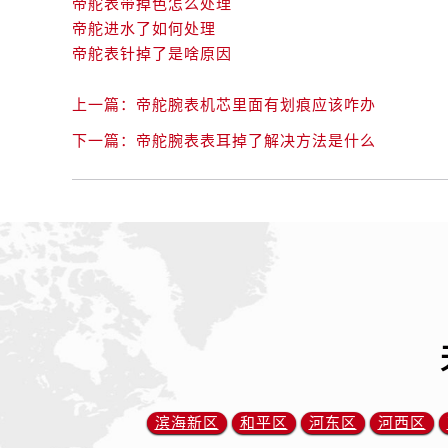
帝舵表带掉色怎么处理
辽宁省锦州市古塔区中央大街帝舵售
帝舵进水了如何处理
辽宁省辽阳市白塔区新运大街帝舵售
帝舵表针掉了是啥原因
辽宁省盘锦市兴隆台区石油大街帝舵
辽宁省铁岭市银州区南马路帝舵售后
上一篇：
帝舵腕表机芯里面有划痕应该咋办
辽宁省营口市站前区市府路与渤海大
下一篇：
帝舵腕表表耳掉了解决方法是什么
辽宁省沈阳市沈河区中街路137号亨
辽宁省沈阳市沈河区中街路83号亨
北京市朝阳区建国门外大街甲6号华熙
北京市东城区东长安街1号王府井东方
河北省保定市竞秀区朝阳北大街北国
内蒙古自治区阿拉善盟市左旗土尔扈
内蒙古自治区巴彦淖尔市临河区新华
内蒙古自治区包头市青山区幸福路甲
内蒙古自治区赤峰市红山区哈达街帝
内蒙古自治区鄂尔多斯市东胜区伊金
滨海新区
和平区
河东区
河西区
内蒙古自治区呼伦贝尔市海拉尔区中