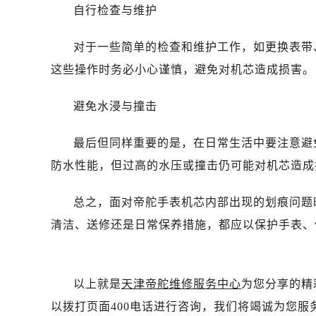
石家庄市长安区中山东路39号勒泰中
自行检查与维护
西安市碑林区南关正街88号华侨城长
海口市龙华区金贸东路5号海口华润大厦
对于一些简单的检查和维护工作，如更换表带
唐山市路南区新华东道100号万达广场
这些操作时务必小心谨慎，避免对机芯造成损害。
台州市椒江区东海大道1800号腾达中
黑龙江省大庆市萨尔图区会战大街帝
避免水浸与撞击
黑龙江省鹤岗市向阳区红军路帝舵售
最后但同样重要的是，在日常生活中要注意避
黑龙江省黑河市爱辉区中央街帝舵售
黑龙江省鸡西市鸡冠区红军路帝舵售
防水性能，但过高的水压或撞击仍可能对机芯造成
黑龙江省佳木斯市向阳区长安路帝舵
总之，面对帝舵手表机芯内部出现的划痕问题
黑龙江省牡丹江市东安区太平路帝舵
黑龙江省七台河市桃山区大同街帝舵
清洁、送修还是日常保养措施，都应以保护手表、
黑龙江省齐齐哈尔市龙沙区龙华路帝
黑龙江省双鸭山市尖山区新兴大街帝
黑龙江省绥化市北林区新华街与康庄
以上就是
天津帝舵维修服务中心
为您分享的精
黑龙江省伊春市伊美区通河路帝舵售
以拨打页面400电话进行咨询，我们将竭诚为您服