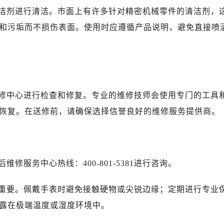
地广场金座12层1214室（需提前预约）
洁剂进行清洁。市面上有许多针对精密机械零件的清洁剂，
厦7层G室（需提前预约）
和污垢而不损伤表面。使用时应遵循产品说明，避免直接喷
心C座12层1205室（需提前预约）
中心T1写字楼9层907室（需提前预约）
写字楼1座11层1104室（需提前预约）
楼16层1603室（需提前预约）
中心办公楼C座22层08室（需提前预约）
修中心进行检查和修复。专业的维修技师会使用专门的工具
大厦38层09室（需提前预约）
恢复。在送修前，请确保选择信誉良好的维修服务提供商。
楼1224室（需提前预约）
大厦B座12楼03室（需提前预约）
心写字楼A座7楼709室（需提前预约）
2层04室（需提前预约）
服务中心热线：400-801-5381进行咨询。
心A座907室（需提前预约）
A座(旺进大厦)18层09室（需提前预约）
重要。佩戴手表时避免接触硬物或尖锐边缘；定期进行专业
国际金融中心14楼14D（需提前预约）
露在极端温度或湿度环境中。
广场写字楼10层06室（需提前预约）