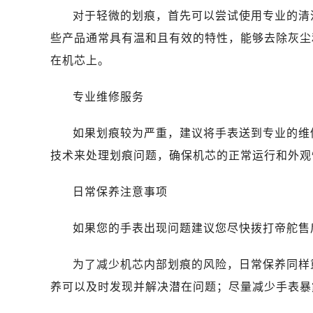
哈尔滨市南岗区东大直街146号上和置
对于轻微的划痕，首先可以尝试使用专业的清
大连市中山区人民路15号国际金融大
些产品通常具有温和且有效的特性，能够去除灰尘
佛山市禅城区季华五路57号万科金融中
在机芯上。
东莞市东城街道鸿福东路1号民盈国贸
无锡市梁溪区人民中路139号恒隆广场
专业维修服务
南通市崇川区工农路57号圆融广场写字
苏州市苏州工业园区星港街199号苏州
如果划痕较为严重，建议将手表送到专业的维
武汉市江汉区解放大道686号世界贸易
技术来处理划痕问题，确保机芯的正常运行和外观
南宁市青秀区金湖路59号地王大厦12
合肥市蜀山区潜山路111号万象城华润
日常保养注意事项
泉州市丰泽区宝洲路729号浦西万达中
青岛市南区山东路6号华润大厦B座2
如果您的手表出现问题建议您尽快拨打帝舵售后维修
烟台市芝罘区胜利路139号万达金融中
长春市朝阳区西安大路727号中银大厦
为了减少机芯内部划痕的风险，日常保养同样
贵阳市南明区都司高架桥路33号亨特
养可以及时发现并解决潜在问题；尽量减少手表暴
昆明市盘龙区北京路928号同德昆明