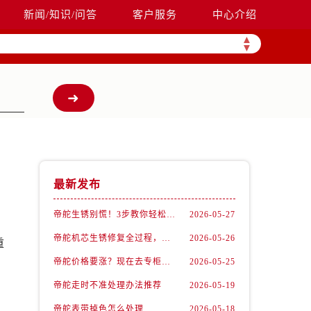
新闻/知识/问答
客户服务
中心介绍
▲
▼
最新发布
帝舵生锈别慌！3步教你轻松拯救爱表
2026-05-27
帝舵机芯生锈修复全过程，看完我惊呆了！
2026-05-26
重
帝舵价格要涨？现在去专柜还能抄底这些款
2026-05-25
帝舵走时不准处理办法推荐
2026-05-19
帝舵表带掉色怎么处理
2026-05-18