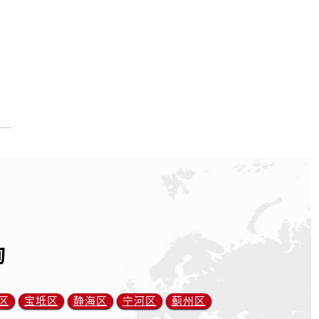
询
区
宝坻区
静海区
宁河区
蓟州区