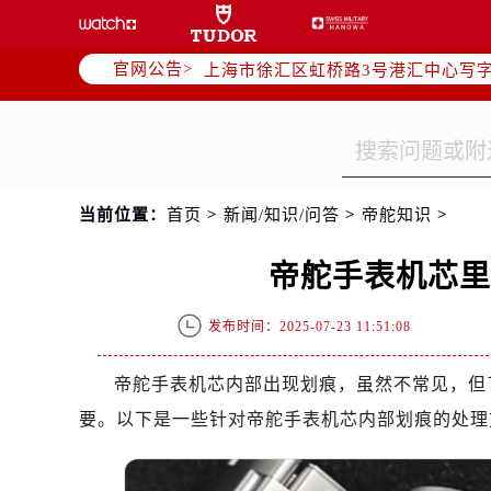
北京市朝阳区建国门外大街甲6号华熙
天津市和平区赤峰道136号天津国际金
官网公告>
上海市徐汇区虹桥路3号港汇中心写字楼
上海市黄浦区南京东路299号宏伊国
南京市秦淮区中山南路1号（新街口）
常州市新北区龙锦路1590号现代传媒
徐州市鼓楼区淮海东路29号苏宁广场I
当前位置：
首页
>
新闻/知识/问答
>
帝舵知识
>
扬州市邗江区国展路29号星耀天地写字
盐城市盐都区世纪大道5号盐城金融城写
帝舵手表机芯
泰州市海陵区永定东路399号置地商
宁波市江北区大闸南路500号来福士广
发布时间：2025-07-23 11:51:08
杭州市上城区钱江路1366号华润大厦
金华市金东区东市南街777号金华万达
帝舵手表机芯内部出现划痕，虽然不常见，但
绍兴市越城区胜利东路379号世茂天
要。以下是一些针对帝舵手表机芯内部划痕的处理
嘉兴市南湖区广益路705号嘉兴世界贸
南昌市红谷滩新区红谷中大道998号