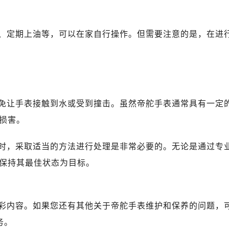
心写字楼B座13层07室（需提前预约）
安国际中心E座6楼10室（需提前预约）
B座17层1707室（需提前预约）
、定期上油等，可以在家自行操作。但需要注意的是，在进
写字楼A座10层1002室（需提前预约）
心东1幢20楼2002室（需提前预约）
舵售后服务中心（需提前预约）
后服务中心（需提前预约）
免让手表接触到水或受到撞击。虽然帝舵手表通常具有一定
后服务中心（需提前预约）
后服务中心（需提前预约）
损害。
售后服务中心（需提前预约）
时，采取适当的方法进行处理是非常必要的。无论是通过专
售后服务中心（需提前预约）
售后服务中心（需提前预约）
保持其最佳状态为目标。
舵售后服务中心（需提前预约）
舵售后服务中心（需提前预约）
路交叉口帝舵售后服务中心（需提前预约）
彩内容。如果您还有其他关于帝舵手表维护和保养的问题，
后服务中心（需提前预约）
务。