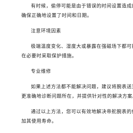
西安市碑林区南关正街88号华侨城长
有时候，偷停可能是由于错误的时间设置造成
海口市龙华区金贸东路5号海口华润大厦
确保正确地设置了时间和日期。
唐山市路南区新华东道100号万达广场
台州市椒江区东海大道1800号腾达中
注意环境因素
黑龙江省大庆市萨尔图区会战大街帝
黑龙江省鹤岗市向阳区红军路帝舵售
极端温度变化、湿度大或暴露在强磁场下都可
黑龙江省黑河市爱辉区中央街帝舵售
在必要时采取保护措施。
黑龙江省鸡西市鸡冠区红军路帝舵售
黑龙江省佳木斯市向阳区长安路帝舵
专业维修
黑龙江省牡丹江市东安区太平路帝舵
黑龙江省七台河市桃山区大同街帝舵
如果上述方法都不能解决问题，建议将腕表送
黑龙江省齐齐哈尔市龙沙区龙华路帝
更准确地诊断问题所在，并提供针对性的解决方案
黑龙江省双鸭山市尖山区新兴大街帝
黑龙江省绥化市北林区新华街与康庄
通过以上方法，您可以有效地解决帝舵腕表的
黑龙江省伊春市伊美区通河路帝舵售
加其使用寿命。
吉林省白城市洮北区明仁南街帝舵售