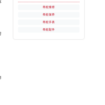
体
帝舵维修
帝舵保养
帝舵手表
帝舵配件
对
修