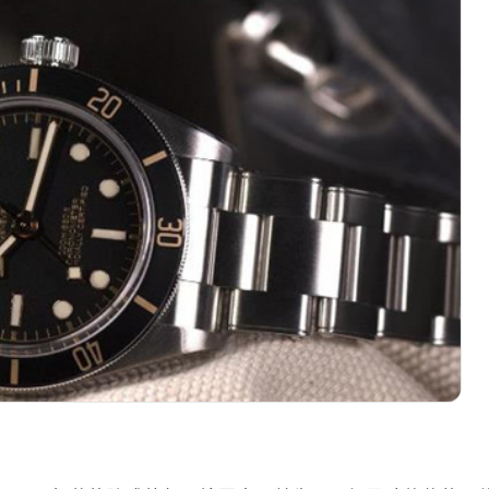
际中心写字楼A塔7层704室（需提前预约）
世界贸易中心大厦南塔写字楼15层07室（需提前预约）
厦写字楼17层1701室（需提前预约）
厦写字楼1座30层05室（需提前预约）
字楼B座11层1104室（需提前预约）
心写字楼2号楼5层509室（需提前预约）
心写字楼24层2406B室（需提前预约）
代广场写字楼9层902室（需提前预约）
号世茂环球金融中心写字楼（芙蓉广场）10层13室（需提前预约
楼29层2905室（需提前预约）
表服务中心（品牌授权店）3层整层（需提前预约）
表服务中心（品牌授权店）1层整层（需提前预约）
表服务中心（品牌授权店）1层整层（需提前预约）
（CCMALL）C座17层17-B（需提前预约）
10层1015室（需提前预约）
地广场金座12层1214室（需提前预约）