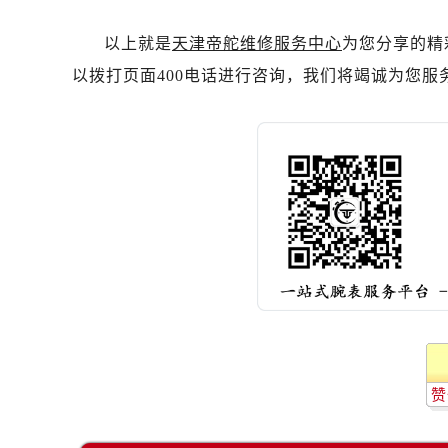
吉林省白山市浑江区浑江大街帝舵售
吉林省吉林市船营区河南街帝舵售后
以上就是
天津帝舵维修服务中心
为您分享的精
吉林省辽源市龙山区人民大街帝舵售
以拨打页面400电话进行咨询，我们将竭诚为您服
吉林省梅河口市新华街道梅河大街帝
吉林省四平市铁东区紫气大路与南九
吉林省松原市宁江区五环大街帝舵售
吉林省通化市东昌区环通乡江南大街
吉林省延边市延吉市解放路帝舵售后
辽宁省鞍山市铁东区站前街帝舵售后
辽宁省本溪市平山区胜利路帝舵售后
辽宁省朝阳市双塔区新华路帝舵售后
辽宁省丹东市振兴区七经街帝舵售后
辽宁省抚顺市新抚区东一路帝舵售后
辽宁省阜新市海州区解放大街帝舵售
赞
辽宁省葫芦岛市连山区中央路帝舵售
辽宁省锦州市古塔区中央大街帝舵售