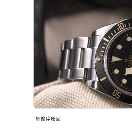
广州市天河区天河路230号万菱汇国
广州市越秀区环市东路371-375号
深圳市罗湖区深南东路5001号华润大
惠州市惠城区江北文昌一路7号华贸大
厦门市思明区湖滨东路95号华润大厦写
福州市晋安区横屿路9号东二环泰禾中
成都市锦江区人民东路6号SAC东原中
重庆市江北区观音桥步行街2号融恒时
长沙市芙蓉区定王台街道建湘路393
郑州市二七区铭功路10号华润大厦写字
太原市迎泽区解放路15号亨得利名
沈阳市沈河区中街路137号亨得利名
沈阳市沈河区中街路83号亨得利名
乌鲁木齐市天山区红山路26号时代广场
温州市鹿城区锦绣路1067号置信广场
了解偷停原因
哈尔滨市南岗区东大直街146号上和置