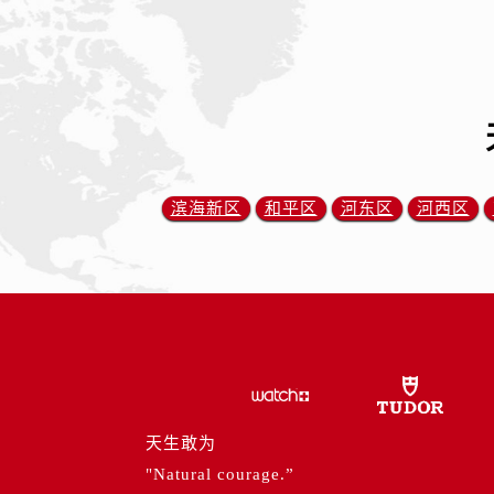
内蒙古自治区乌海市海勃湾区人民南
内蒙古自治区乌兰察布市集宁区恩和
内蒙古自治区锡林郭勒盟市锡林浩特
内蒙古自治区兴安盟市乌兰浩特市兴
山西省大同市平城区迎宾街帝舵售后
山西省晋城市城区黄华街帝舵售后服
山西省晋中市榆次区顺城街帝舵售后
滨海新区
和平区
河东区
河西区
山西省临汾市尧都区解放路帝舵售后
山西省吕梁市离石区永宁中路与建设
山西省朔州市朔城区怡西路与鄯阳西
山西省忻州市忻府区和平东街与七一
山西省阳泉市郊区平阳东街与新城大
山西省运城市盐湖区河东街帝舵售后
山西省长治市潞州区英雄中路帝舵售
山西省太原市迎泽区迎泽街道解放路
天生敢为
天津市和平区赤峰道136号天津国际金
"Natural courage.”