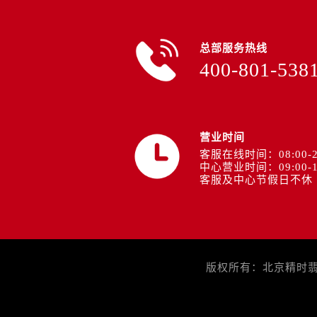
安徽省安庆市迎江区人民路帝舵售后
安徽省蚌埠市蚌山区淮河路帝舵售后
安徽省亳州市谯城区魏武大道帝舵售
总部服务热线
400-801-538
安徽省池州市贵池区长江路帝舵售后
安徽省滁州市琅琊区南谯北路帝舵售
安徽省阜阳市颍州区颍州北路帝舵售
安徽省淮北市相山区淮海路帝舵售后
营业时间
安徽省淮南市田家庵区国庆中路帝舵
客服在线时间：08:00-2
安徽省黄山市屯溪区黄山西路帝舵售
中心营业时间：09:00-1
客服及中心节假日不休
安徽省六安市金安区解放中路帝舵售
安徽省马鞍山市雨山区湖南西路帝舵
安徽省宿州市埇桥区人民中路帝舵售
安徽省铜陵市铜官区石城大道帝舵售
安徽省芜湖市镜湖区中山路步行街帝
版权所有：北京精时翡丽
安徽省宣城市宣州区叠嶂西路帝舵售
福建省龙岩市新罗区九一南路帝舵售