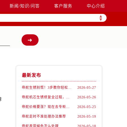
新闻/知识/问答
客户服务
中心介绍
▲
▼
最新发布
帝舵生锈别慌！3步教你轻松拯救爱表
2026-05-27
帝舵机芯生锈修复全过程，看完我惊呆了！
2026-05-26
荐
帝舵价格要涨？现在去专柜还能抄底这些款
2026-05-25
帝舵走时不准处理办法推荐
2026-05-19
帝舵表带掉色怎么处理
2026-05-18