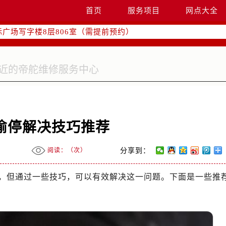
融中心写字楼26层2603室（需提前预约）
首页
服务项目
网点大全
2座37层3705室（需提前预约）
际广场写字楼8层806室（需提前预约）
南京中心写字楼22层C1-1室（需提前预约）
中心写字楼5号楼10层1008室（需提前预约）
FC国际金融中心写字楼35层3508室（需提前预约）
楼1号楼18层1803室（需提前预约）
字楼1号楼16层1604室（需提前预约）
务中心东塔写字楼（华润万象城）17层1706室（需提前预约）
偷停解决技巧推荐
场办公楼20层2009室（需提前预约）
写字楼A座5层503-5室（需提前预约）
阅读：（
次）
分享到：
广场写字楼4号楼22层2209室（需提前预约）
际中心写字楼8层805室（需提前预约）
，但通过一些技巧，可以有效解决这一问题。下面是一些推
易中心写字楼A座13层1304室（需提前预约）
绿地双子塔（中央广场）A1座办公楼14层07室（需提前预约）
心写字楼（万象城）15层1508室（需提前预约）