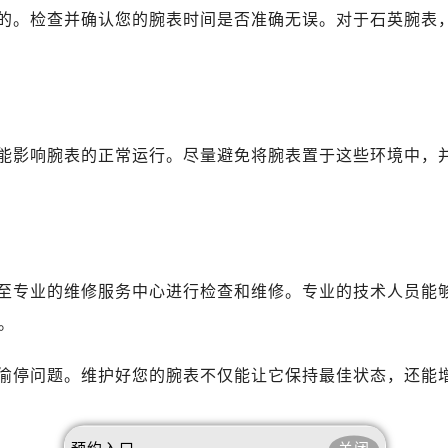
安国际中心E座6楼10室（需提前预约）
的。检查并确认您的腕表时间是否准确无误。对于石英腕表
B座17层1707室（需提前预约）
写字楼A座10层1002室（需提前预约）
心东1幢20楼2002室（需提前预约）
舵售后服务中心（需提前预约）
后服务中心（需提前预约）
能影响腕表的正常运行。尽量避免将腕表置于这些环境中，
后服务中心（需提前预约）
后服务中心（需提前预约）
售后服务中心（需提前预约）
售后服务中心（需提前预约）
售后服务中心（需提前预约）
至专业的维修服务中心进行检查和维修。专业的技术人员能
舵售后服务中心（需提前预约）
。
舵售后服务中心（需提前预约）
路交叉口帝舵售后服务中心（需提前预约）
偷停问题。维护好您的腕表不仅能让它保持最佳状态，还能
后服务中心（需提前预约）
后服务中心（需提前预约）