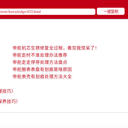
后服务中心（需提前预约）
售后服务中心（需提前预约）
一键复制
服务中心（需提前预约）
街交叉口帝舵售后服务中心（需提前预约）
得利名表维修授权店1楼帝舵售后服务中心（需提前预约）
得利名表维修授权店1楼帝舵售后服务中心（需提前预约）
帝舵机芯生锈修复全过程，看完我惊呆了！
国际中心D座11层1102室帝舵售后服务中心（需提前预约）
帝舵走时不准处理办法推荐
广场W3座6层602室帝舵售后服务中心（需提前预约）
帝舵走走停停处理方法盘点
先天下帝舵售后服务中心（需提前预约）
帝舵腕表表盘有划痕是啥原因
特大街帝舵售后服务中心（需提前预约）
帝舵表壳有划痕处理方法大全
街帝舵售后服务中心（需提前预约）
3号王府井百货名表维修帝舵售后服务中心（需提前预约）
理技巧）
舵售后服务中心（需提前预约）
保养技巧）
霍洛街帝舵售后服务中心（需提前预约）
央街帝舵售后服务中心（需提前预约）
街帝舵售后服务中心（需提前预约）