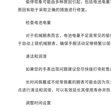
偷停现象可能由多种原因引起，包括电池电量
大连市中山区人民路15号国际金融大
佛山市禅城区季华五路57号万科金融中
原因有助于采取正确的措施进行修复。
东莞市东城街道鸿福东路1号民盈国贸
检查电池电量
无锡市梁溪区人民中路139号恒隆广场
南通市崇川区工农路57号圆融广场写字
对于机械腕表而言，电池电量不足是常见的偷
苏州市苏州工业园区星港街199号苏州
于自动上链机械腕表，确保手腕活动足够频繁以保
武汉市江汉区解放大道686号世界贸易
南宁市青秀区金湖路59号地王大厦12
清洁和润滑
合肥市蜀山区潜山路111号万象城华润
泉州市丰泽区宝洲路729号浦西万达中
如果您的手表出现问题建议您尽快拨打帝舵售后维修
青岛市南区山东路6号华润大厦B座2
烟台市芝罘区胜利路139号万达金融中
长时间佩戴或不经常佩戴的腕表可能会因为灰
长春市朝阳区西安大路727号中银大厦
点进行清洁和润滑，可以有效延长其使用寿命并防
贵阳市南明区都司高架桥路33号亨特
昆明市盘龙区北京路928号同德昆明
调整时间设置
石家庄市长安区中山东路39号勒泰中