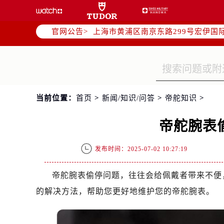
天津市和平区赤峰道136号天津国际金
上海市徐汇区虹桥路3号港汇中心写字楼
官网公告>
上海市黄浦区南京东路299号宏伊国
南京市秦淮区中山南路1号（新街口）
常州市新北区龙锦路1590号现代传媒
徐州市鼓楼区淮海东路29号苏宁广场I
扬州市邗江区国展路29号星耀天地写字
当前位置：
首页
>
新闻/知识/问答
>
帝舵知识
>
盐城市盐都区世纪大道5号盐城金融城写
泰州市海陵区永定东路399号置地商
帝舵腕表
宁波市江北区大闸南路500号来福士广
杭州市上城区钱江路1366号华润大厦
发布时间：2025-07-02 10:27:19
金华市金东区东市南街777号金华万达
绍兴市越城区胜利东路379号世茂天
帝舵腕表偷停问题，往往会给佩戴者带来不便
嘉兴市南湖区广益路705号嘉兴世界贸
的解决方法，帮助您更好地维护您的帝舵腕表。
南昌市红谷滩新区红谷中大道998号
济南市历下区经十路11111号华润中