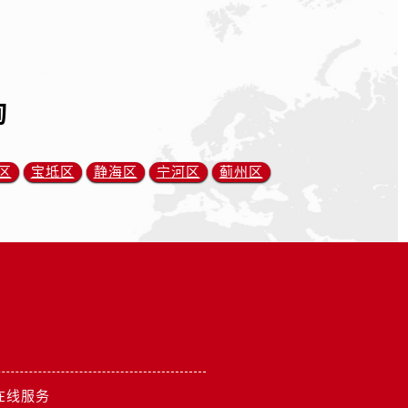
询
区
宝坻区
静海区
宁河区
蓟州区
）
在线服务