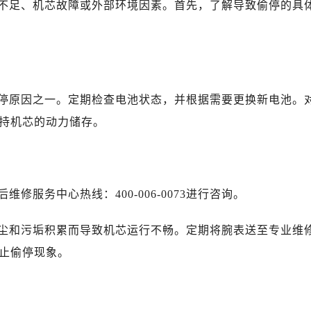
不足、机芯故障或外部环境因素。首先，了解导致偷停的具
厦7层G室（需提前预约）
心C座12层1205室（需提前预约）
中心T1写字楼9层907室（需提前预约）
写字楼1座11层1104室（需提前预约）
楼16层1603室（需提前预约）
停原因之一。定期检查电池状态，并根据需要更换新电池。
中心办公楼C座22层08室（需提前预约）
持机芯的动力储存。
大厦38层09室（需提前预约）
楼1224室（需提前预约）
大厦B座12楼03室（需提前预约）
心写字楼A座7楼709室（需提前预约）
服务中心热线：400-006-0073进行咨询。
2层04室（需提前预约）
心A座907室（需提前预约）
尘和污垢积累而导致机芯运行不畅。定期将腕表送至专业维
A座(旺进大厦)18层09室（需提前预约）
止偷停现象。
国际金融中心14楼14D（需提前预约）
广场写字楼10层06室（需提前预约）
心写字楼B座13层07室（需提前预约）