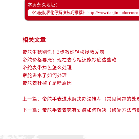
辽宁省辽阳市白塔区新运大街帝舵售
本页永久地址：
辽宁省盘锦市兴隆台区石油大街帝舵
辽宁省铁岭市银州区南马路帝舵售后
辽宁省营口市站前区市府路与渤海大
辽宁省沈阳市沈河区中街路137号亨
相关文章
辽宁省沈阳市沈河区中街路83号亨
帝舵生锈别慌！3步教你轻松拯救爱表
北京市朝阳区建国门外大街甲6号华熙
帝舵价格要涨？现在去专柜还能抄底这些款
北京市东城区东长安街1号王府井东方
帝舵表带掉色怎么处理
河北省保定市竞秀区朝阳北大街北国
帝舵进水了如何处理
内蒙古自治区阿拉善盟市左旗土尔扈
帝舵表针掉了是啥原因
内蒙古自治区巴彦淖尔市临河区新华
内蒙古自治区包头市青山区幸福路甲
上一篇：
帝舵手表进水解决办法推荐（常见问题的处
内蒙古自治区赤峰市红山区哈达街帝
下一篇：
帝舵手表表壳有划痕如何解决（修复方法与
内蒙古自治区鄂尔多斯市东胜区伊金
内蒙古自治区呼伦贝尔市海拉尔区中
内蒙古自治区通辽市科尔沁区明仁大