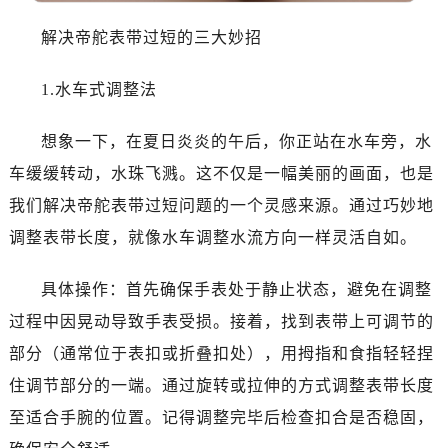
无锡市梁溪区人民中路139号恒隆广场写字楼1座11层1104室（需提前预约）
南通市崇川区工农路57号圆融广场写字楼16层1603室（需提前预约）
解决帝舵表带过短的三大妙招
苏州市苏州工业园区星港街199号苏州中心办公楼C座22层08室（需提前预约）
1.水车式调整法
武汉市江汉区解放大道686号世界贸易大厦38层09室（需提前预约）
南宁市青秀区金湖路59号地王大厦12楼1224室（需提前预约）
想象一下，在夏日炎炎的午后，你正站在水车旁，水
合肥市蜀山区潜山路111号万象城华润大厦B座12楼03室（需提前预约）
车缓缓转动，水珠飞溅。这不仅是一幅美丽的画面，也是
泉州市丰泽区宝洲路729号浦西万达中心写字楼A座7楼709室（需提前预约）
青岛市南区山东路6号华润大厦B座22层04室（需提前预约）
我们解决帝舵表带过短问题的一个灵感来源。通过巧妙地
烟台市芝罘区胜利路139号万达金融中心A座907室（需提前预约）
调整表带长度，就像水车调整水流方向一样灵活自如。
长春市朝阳区西安大路727号中银大厦A座(旺进大厦)18层09室（需提前预约）
贵阳市南明区都司高架桥路33号亨特国际金融中心14楼14D（需提前预约）
具体操作：首先确保手表处于静止状态，避免在调整
昆明市盘龙区北京路928号同德昆明广场写字楼10层06室（需提前预约）
过程中因晃动导致手表受损。接着，找到表带上可调节的
石家庄市长安区中山东路39号勒泰中心写字楼B座13层07室（需提前预约）
部分（通常位于表扣或折叠扣处），用拇指和食指轻轻捏
西安市碑林区南关正街88号华侨城长安国际中心E座6楼10室（需提前预约）
住调节部分的一端。通过旋转或拉伸的方式调整表带长度
海口市龙华区金贸东路5号海口华润大厦B座17层1707室（需提前预约）
至适合手腕的位置。记得调整完毕后检查扣合是否稳固，
唐山市路南区新华东道100号万达广场写字楼A座10层1002室（需提前预约）