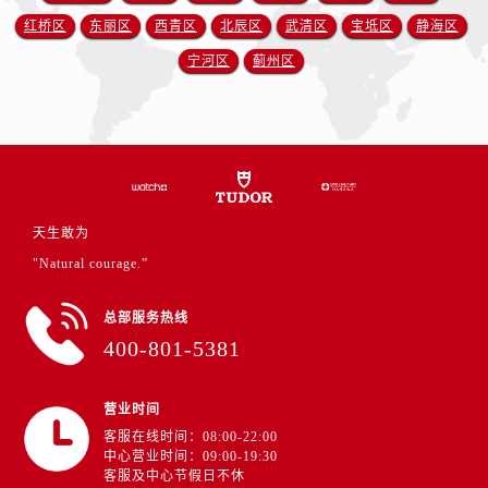
江西省九江市浔阳区浔阳路帝舵售后服务中心（需提前预约）
红桥区
东丽区
西青区
北辰区
武清区
宝坻区
静海区
江西省南昌市红谷滩新区红谷中大道998号绿地双子塔（中央广场）A1座办公楼14层1407室帝舵售后服务中心（需提前预约）
宁河区
蓟州区
江西省萍乡市安源区萍安北大道与康庄路交叉口帝舵售后服务中心（需提前预约）
江西省上饶市信州区滨江西路帝舵售后服务中心（需提前预约）
江西省新余市渝水区北湖西路帝舵售后服务中心（需提前预约）
江西省宜春市袁州区中山中路帝舵售后服务中心（需提前预约）
江西省鹰潭市月湖区胜利东路帝舵售后服务中心（需提前预约）
山东省德州市德城区东风中路帝舵售后服务中心（需提前预约）
天生敢为
山东省东营市东营区济南路帝舵售后服务中心（需提前预约）
"Natural courage.”
山东省济南市历下区经十路11111号华润中心写字楼（万象城）15层1508室帝舵售后服务中心（需提前预约）
山东省济宁市任城区太白楼路帝舵售后服务中心（需提前预约）
总部服务热线
山东省莱芜市文化南路8号银座商城名表维修一楼名表维修帝舵售后服务中心（需提前预约）
400-801-5381
山东省临沂市兰山区解放路帝舵售后服务中心（需提前预约）
山东省日照市东港区烟台路帝舵售后服务中心（需提前预约）
营业时间
山东省泰安市泰山区财源街道泰山大街帝舵售后服务中心（需提前预约）
客服在线时间：08:00-22:00
中心营业时间：09:00-19:30
山东省威海市环翠区新威海路89号振华商厦一楼名表维修帝舵售后服务中心（需提前预约）
客服及中心节假日不休