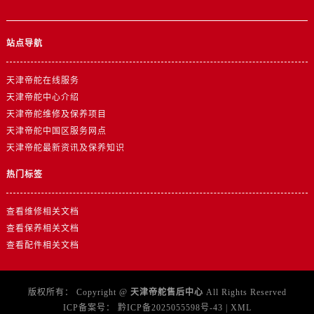
山东省潍坊市奎文区东风东街帝舵售后服务中心（需提前预约）
山东省枣庄市滕州市北辛路与善国路交叉口帝舵售后服务中心（需提前预约）
站点导航
山东省淄博市张店区金晶大道帝舵售后服务中心（需提前预约）
上海市黄浦区南京东路299号宏伊国际广场写字楼8层806室帝舵售后服务中心（需提前预约）
天津帝舵在线服务
上海市徐汇区虹桥路3号港汇中心2座37层3705室帝舵售后服务中心（需提前预约）
天津帝舵中心介绍
浙江省杭州市上城区钱江路1366号华润大厦A座5层503-5室帝舵售后服务中心（需提前预约）
天津帝舵维修及保养项目
浙江省湖州市吴兴区劳动路帝舵售后服务中心（需提前预约）
天津帝舵中国区服务网点
浙江省嘉兴市南湖区广益路705号嘉兴世界贸易中心A座13层1304室帝舵售后服务中心（需提前预约）
天津帝舵最新资讯及保养知识
浙江省金华市金东区东市南街777号金华万达广场4号楼22楼2209室帝舵售后服务中心（需提前预约）
热门标签
浙江省丽水市莲都区解放街帝舵售后服务中心（需提前预约）
浙江省宁波市江北区大闸南路500号来福士广场办公楼20层2009室帝舵售后服务中心（需提前预约）
查看维修相关文档
浙江省衢州市柯城区上街帝舵售后服务中心（需提前预约）
查看保养相关文档
浙江省绍兴市越城区胜利东路379号世茂天际中心写字楼8层805室帝舵售后服务中心（需提前预约）
查看配件相关文档
浙江省舟山市定海区解放东路帝舵售后服务中心（需提前预约）
澳门特别行政区大堂区议事亭前地（新马路）帝舵售后服务中心（需提前预约）
版权所有：
Copyright @
天津帝舵售后中心
All Rights Reserved
澳门特别行政区风顺堂区南湾大马路帝舵售后服务中心（需提前预约）
ICP备案号：
黔ICP备2025055598号-43
|
XML