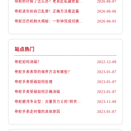
帝舵秒针掉了怎么办？老表匠私藏修复法曝光
2026-06-07
安徽省池州市贵池区长江路帝舵售后服务中心（需提前预约）
安徽省滁州市琅琊区南谯北路帝舵售后服务中心（需提前预约）
帝舵进灰别自己乱擦！正确方法看这篇
2026-06-06
安徽省阜阳市颍州区颍州北路帝舵售后服务中心（需提前预约）
帝舵日历机制大揭秘：一秒钟完成切换的秘密
2026-06-05
安徽省淮北市相山区淮海路帝舵售后服务中心（需提前预约）
安徽省淮南市田家庵区国庆中路帝舵售后服务中心（需提前预约）
安徽省黄山市屯溪区黄山西路帝舵售后服务中心（需提前预约）
站点热门
安徽省六安市金安区解放中路帝舵售后服务中心（需提前预约）
安徽省马鞍山市雨山区湖南西路帝舵售后服务中心（需提前预约）
帝舵如何消磁？
2022-12-09
安徽省宿州市埇桥区人民中路帝舵售后服务中心（需提前预约）
帝舵手表表带的保养方法有哪些？
2023-01-07
安徽省铜陵市铜官区石城大道帝舵售后服务中心（需提前预约）
帝舵手表受磁如何处理
2023-01-07
安徽省芜湖市镜湖区中山路步行街帝舵售后服务中心（需提前预约）
帝舵手表受磁如何正确消磁
2023-01-07
安徽省宣城市宣州区叠嶂西路帝舵售后服务中心（需提前预约）
福建省龙岩市新罗区九一南路帝舵售后服务中心（需提前预约）
帝舵碧湾专业型：古董劳力士的“转世重生”
2023-11-09
福建省南平市建阳区人民西路帝舵售后服务中心（需提前预约）
帝舵手表走时慢的具体原因
2023-01-07
福建省宁德市蕉城区天湖东路帝舵售后服务中心（需提前预约）
福建省莆田市城厢区霞林街道荔华东大道帝舵售后服务中心（需提前预约）