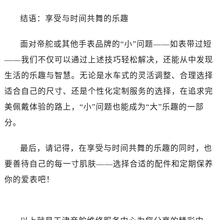
吉林省梅河口市新华街道梅河大街帝舵售后服务中心（需提前预约）
吉林省四平市铁东区紫气大路与南九经街交汇处帝舵售后服务中心（需提前预约）
结语：享受与时间共舞的乐趣
吉林省松原市宁江区五环大街帝舵售后服务中心（需提前预约）
面对帝舵或其他手表品牌的“小”问题——如表带过短
吉林省通化市东昌区环通乡江南大街帝舵售后服务中心（需提前预约）
吉林省延边市延吉市解放路帝舵售后服务中心（需提前预约）
——我们不仅可以通过上述技巧轻松解决，还能从中发现
辽宁省鞍山市铁东区站前街帝舵售后服务中心（需提前预约）
生活的乐趣与智慧。无论是水车式的灵活调整、合理选择
辽宁省本溪市平山区胜利路帝舵售后服务中心（需提前预约）
适合自己的尺寸、还是个性化定制服务的选择，在追求完
辽宁省朝阳市双塔区新华路帝舵售后服务中心（需提前预约）
美佩戴体验的路上，“小”问题也能成为“大”乐趣的一部
辽宁省丹东市振兴区七经街帝舵售后服务中心（需提前预约）
分。
辽宁省抚顺市新抚区东一路帝舵售后服务中心（需提前预约）
辽宁省阜新市海州区解放大街帝舵售后服务中心（需提前预约）
最后，请记得，在享受与时间共舞的乐趣的同时，也
辽宁省葫芦岛市连山区中央路帝舵售后服务中心（需提前预约）
要善待自己的每一寸肌肤——选择合适的配件和定期保养
辽宁省锦州市古塔区中央大街帝舵售后服务中心（需提前预约）
你的爱表吧！
辽宁省辽阳市白塔区新运大街帝舵售后服务中心（需提前预约）
辽宁省盘锦市兴隆台区石油大街帝舵售后服务中心（需提前预约）
辽宁省铁岭市银州区南马路帝舵售后服务中心（需提前预约）