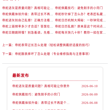
内蒙古自治区兴安盟市乌兰浩特市兴安大街帝舵售后服务中心（需提前预约）
帝舵进灰是质量问题？真相可能让你意外
帝舵佩戴技巧：避免割手的小窍门
山西省大同市平城区迎宾街帝舵售后服务中心（需提前预约）
帝舵佩戴体验升级：表带过长不再是个难题
帝舵秒针掉了怎么办？老表匠私藏修复法曝光
山西省晋城市城区黄华街帝舵售后服务中心（需提前预约）
帝舵进灰别自己乱擦！正确方法看这篇
帝舵日历机制大揭秘：一秒钟完成切换的秘密
山西省晋中市榆次区顺城街帝舵售后服务中心（需提前预约）
帝舵上链频率多少才合适？答案在这里
帝舵日历乱跳？原来是这个时间点搞错了！
山西省临汾市尧都区解放路帝舵售后服务中心（需提前预约）
帝舵日期跳转慢？别急着调，先看是不是在危险期
帝舵每天快几十秒？教你一招在家轻松解决
山西省吕梁市离石区永宁中路与建设街交叉口帝舵售后服务中心（需提前预约）
山西省朔州市朔城区怡西路与鄯阳西街交汇处帝舵售后服务中心（需提前预约）
上一篇：
帝舵表带过长怎么处理（轻松调整佩戴舒适度的技巧）
山西省忻州市忻府区和平东街与七一南路交叉口帝舵售后服务中心（需提前预约）
下一篇：
帝舵腕表摔坏了怎么处理（专业维修指南与注意事项）
山西省阳泉市郊区平阳东街与新城大道交叉口帝舵售后服务中心（需提前预约）
山西省运城市盐湖区河东街帝舵售后服务中心（需提前预约）
山西省长治市潞州区英雄中路帝舵售后服务中心（需提前预约）
最新发布
山西省太原市迎泽区迎泽街道解放路15号亨得利名表维修授权店3楼帝舵售后服务中心（需提前预约）
天津市和平区赤峰道136号天津国际金融中心26层2603室帝舵售后服务中心（需提前预约）
帝舵进灰是质量问题？真相可能让你意外
2026-06-10
安徽省安庆市迎江区人民路帝舵售后服务中心（需提前预约）
帝舵佩戴技巧：避免割手的小窍门
2026-06-09
安徽省蚌埠市蚌山区淮河路帝舵售后服务中心（需提前预约）
帝舵佩戴体验升级：表带过长不再是个难题
2026-06-08
安徽省亳州市谯城区魏武大道帝舵售后服务中心（需提前预约）