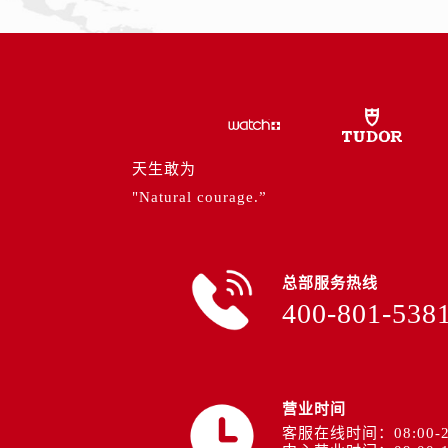
天津市和平区赤峰道136号天津国际金
安徽省安庆市迎江区人民路帝舵售后
安徽省蚌埠市蚌山区淮河路帝舵售后
安徽省亳州市谯城区魏武大道帝舵售
安徽省池州市贵池区长江路帝舵售后
安徽省滁州市琅琊区南谯北路帝舵售
天生敢为
安徽省阜阳市颍州区颍州北路帝舵售
"Natural courage.”
安徽省淮北市相山区淮海路帝舵售后
安徽省淮南市田家庵区国庆中路帝舵
安徽省黄山市屯溪区黄山西路帝舵售
总部服务热线
安徽省六安市金安区解放中路帝舵售
400-801-538
安徽省马鞍山市雨山区湖南西路帝舵
安徽省宿州市埇桥区人民中路帝舵售
安徽省铜陵市铜官区石城大道帝舵售
安徽省芜湖市镜湖区中山路步行街帝
营业时间
安徽省宣城市宣州区叠嶂西路帝舵售
客服在线时间：08:00-2