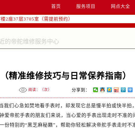
国际中心写字楼D座11层1102室（需提前预约）
首页
服务项目
网点大全
融中心写字楼26层2603室（需提前预约）
2座37层3705室（需提前预约）
际广场写字楼8层806室（需提前预约）
南京中心写字楼22层C1-1室（需提前预约）
中心写字楼5号楼10层1008室（需提前预约）
FC国际金融中心写字楼35层3508室（需提前预约）
楼1号楼18层1803室（需提前预约）
字楼1号楼16层1604室（需提前预约）
锦（精准维修技巧与日常保养指南）
务中心东塔写字楼（华润万象城）17层1706室（需提前预约）
场办公楼20层2009室（需提前预约）
阅读：（
次）
分享到：
写字楼A座5层503-5室（需提前预约）
广场写字楼4号楼22层2209室（需提前预约）
当我们心急如焚地看手表时，却发现它总是慢半拍或快半拍
际中心写字楼8层805室（需提前预约）
钟爱帝舵手表的朋友们来说，当心爱的手表出现走时不准的
易中心写字楼A座13层1304室（需提前预约）
一份特别的“黑芝麻秘籍”，帮助你轻松解决帝舵手表走时不
绿地双子塔（中央广场）A1座办公楼14层07室（需提前预约）