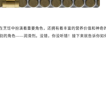
T2座写字楼29层03室（需提前预约，营业时间：8:30-18:30
厦7层G室（需提前预约）
心C座12层1205室（需提前预约）
中心T1写字楼9层907室（需提前预约）
在烹饪中扮演着重要角色，还拥有着丰富的营养价值和神奇
写字楼1座11层1104室（需提前预约）
楼16层1603室（需提前预约）
别的角色——润滑剂。没错，你没听错！接下来就告诉你如
中心办公楼C座22层08室（需提前预约）
大厦38层09室（需提前预约）
楼1224室（需提前预约）
大厦B座12楼03室（需提前预约）
心写字楼A座7楼709室（需提前预约）
2层04室（需提前预约）
心A座907室（需提前预约）
A座(旺进大厦)18层09室（需提前预约）
国际金融中心14楼14D（需提前预约）
广场写字楼10层06室（需提前预约）