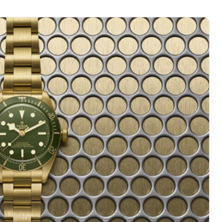
心写字楼（万象城）15层1508室（需提前预约）
际中心写字楼A塔7层704室（需提前预约）
世界贸易中心大厦南塔写字楼15层07室（需提前预约）
厦写字楼17层1701室（需提前预约）
厦写字楼1座30层05室（需提前预约）
字楼B座11层1104室（需提前预约）
写字楼15层03室（需提前预约）
心写字楼24层2406B室（需提前预约）
代广场写字楼9层902室（需提前预约）
号世茂环球金融中心写字楼（芙蓉广场）10层13室（需提前预约
楼29层2905室（需提前预约）
表服务中心（品牌授权店）3层整层（需提前预约）
表服务中心（品牌授权店）1层整层（需提前预约）
表服务中心（品牌授权店）1层整层（需提前预约）
（CCMALL）C座17层17-B（需提前预约）
10层1015室（需提前预约）