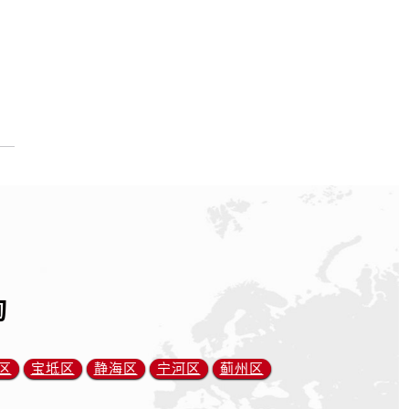
询
区
宝坻区
静海区
宁河区
蓟州区
）