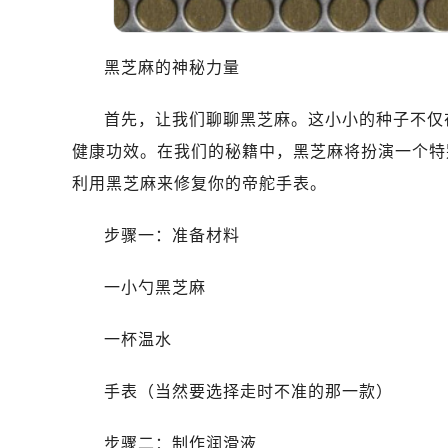
哈尔滨市道里区友谊西路600号富力中心
大连市中山区人民路15号国际金融大
佛山市禅城区季华五路57号万科金融中
黑芝麻的神秘力量
东莞市东城街道鸿福东路1号民盈国贸
首先，让我们聊聊黑芝麻。这小小的种子不仅
无锡市梁溪区人民中路139号恒隆广场
南通市崇川区工农路57号圆融广场写字
健康功效。在我们的秘籍中，黑芝麻将扮演一个特
苏州市苏州工业园区星港街199号苏州
利用黑芝麻来修复你的帝舵手表。
武汉市江汉区解放大道686号世界贸易
南宁市青秀区金湖路59号地王大厦12
步骤一：准备材料
合肥市蜀山区潜山路111号万象城华润
一小勺黑芝麻
泉州市丰泽区宝洲路729号浦西万达中
青岛市南区山东路6号华润大厦B座2
一杯温水
烟台市芝罘区胜利路139号万达金融中
长春市朝阳区西安大路727号中银大厦
手表（当然要选择走时不准的那一款）
贵阳市南明区都司高架桥路33号亨特
昆明市盘龙区北京路928号同德昆明
步骤二：制作润滑液