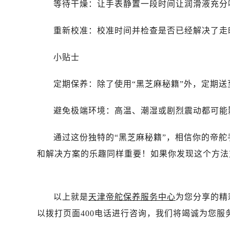
等待干燥：让手表静置一段时间让润滑液充分
吉林省白城市洮北区明仁南街帝舵售
吉林省白山市浑江区浑江大街帝舵售
重新校准：校准时间并检查是否已经解决了走
吉林省吉林市船营区河南街帝舵售后
吉林省辽源市龙山区人民大街帝舵售
小贴士
吉林省梅河口市新华街道梅河大街帝
吉林省四平市铁东区紫气大路与南九
定期保养：除了使用“黑芝麻秘籍”外，定期
吉林省松原市宁江区五环大街帝舵售
吉林省通化市东昌区环通乡江南大街
避免极端环境：高温、潮湿或剧烈震动都可能
吉林省延边市延吉市解放路帝舵售后
辽宁省鞍山市铁东区站前街帝舵售后
通过这份独特的“黑芝麻秘籍”，相信你的帝
辽宁省本溪市平山区胜利路帝舵售后
和解决方案的乐趣同样重要！如果你发现这个方法
辽宁省朝阳市双塔区新华路帝舵售后
辽宁省丹东市振兴区七经街帝舵售后
辽宁省抚顺市新抚区东一路帝舵售后
以上就是
天津帝舵保养服务中心
为您分享的精
辽宁省阜新市海州区解放大街帝舵售
以拨打页面400电话进行咨询，我们将竭诚为您服
辽宁省葫芦岛市连山区中央路帝舵售