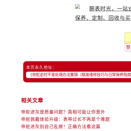
辽宁省锦州市古塔区中央大街帝舵售
辽宁省辽阳市白塔区新运大街帝舵售
辽宁省盘锦市兴隆台区石油大街帝舵
辽宁省铁岭市银州区南马路帝舵售后
辽宁省营口市站前区市府路与渤海大
辽宁省沈阳市沈河区中街路137号亨
赞
辽宁省沈阳市沈河区中街路83号亨
北京市朝阳区建国门外大街甲6号华熙
本页永久地址：
北京市东城区东长安街1号王府井东方
河北省保定市竞秀区朝阳北大街北国
内蒙古自治区阿拉善盟市左旗土尔扈
内蒙古自治区巴彦淖尔市临河区新华
相关文章
内蒙古自治区包头市青山区幸福路甲
内蒙古自治区赤峰市红山区哈达街帝
帝舵进灰是质量问题？真相可能让你意外
内蒙古自治区鄂尔多斯市东胜区伊金
帝舵佩戴体验升级：表带过长不再是个难题
内蒙古自治区呼伦贝尔市海拉尔区中
帝舵进灰别自己乱擦！正确方法看这篇