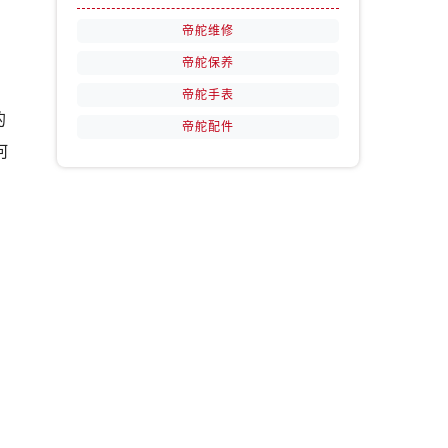
）
帝舵维修
帝舵保养
帝舵手表
的
帝舵配件
何