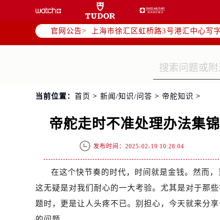
北京市朝阳区建国门外大街甲6号华熙
天津市和平区赤峰道136号天津国际金
官网公告>
上海市徐汇区虹桥路3号港汇中心写字楼
上海市黄浦区南京东路299号宏伊国
南京市秦淮区中山南路1号（新街口）
常州市新北区龙锦路1590号现代传媒
徐州市鼓楼区淮海东路29号苏宁广场I
当前位置：
首页
>
新闻/知识/问答
>
帝舵知识
>
扬州市邗江区国展路29号星耀天地写字
盐城市盐都区世纪大道5号盐城金融城写
帝舵走时不准处理办法集
泰州市海陵区永定东路399号置地商
宁波市江北区大闸南路500号来福士广
发布时间：2025-02-19 10:28:04
杭州市上城区钱江路1366号华润大厦
金华市金东区东市南街777号金华万达
在这个快节奏的时代，时间就是金钱。然而，
绍兴市越城区胜利东路379号世茂天
这无疑是对我们耐心的一大考验。尤其是对于那些
嘉兴市南湖区广益路705号嘉兴世界贸
题时，更是让人头疼不已。别担心，今天就来分享
南昌市红谷滩新区红谷中大道998号
的问题。