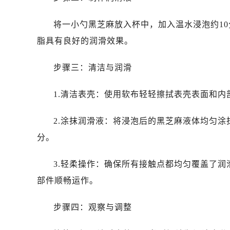
石家庄市长安区中山东路39号勒泰中
西安市碑林区南关正街88号华侨城长
将一小勺黑芝麻放入杯中，加入温水浸泡约1
海口市龙华区金贸东路5号海口华润大厦
脂具有良好的润滑效果。
唐山市路南区新华东道100号万达广场
台州市椒江区东海大道1800号腾达中
步骤三：清洁与润滑
黑龙江省大庆市萨尔图区会战大街帝
黑龙江省鹤岗市向阳区红军路帝舵售
1.清洁表壳：使用软布轻轻擦拭表壳表面和
黑龙江省黑河市爱辉区中央街帝舵售
黑龙江省鸡西市鸡冠区红军路帝舵售
2.涂抹润滑液：将浸泡后的黑芝麻液体均匀
黑龙江省佳木斯市向阳区长安路帝舵
分。
黑龙江省牡丹江市东安区太平路帝舵
黑龙江省七台河市桃山区大同街帝舵
3.轻柔操作：确保所有接触点都均匀覆盖了
黑龙江省齐齐哈尔市龙沙区龙华路帝
部件顺畅运作。
黑龙江省双鸭山市尖山区新兴大街帝
黑龙江省绥化市北林区新华街与康庄
步骤四：观察与调整
黑龙江省伊春市伊美区通河路帝舵售