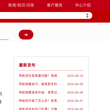
新闻/知识/问答
客户服务
中心介绍
▲
▼
最新发布
帝舵进灰是质量问题？真相可能让你意外
2026-06-10
帝舵佩戴技巧：避免割手的小窍门
2026-06-09
，
帝舵佩戴体验升级：表带过长不再是个难题
2026-06-08
问
帝舵秒针掉了怎么办？老表匠私藏修复法曝光
2026-06-07
准
帝舵进灰别自己乱擦！正确方法看这篇
2026-06-06