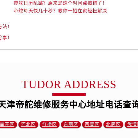
街帝舵售后服务中心（需提前预约）
帝舵日历乱跳？原来是这个时间点搞错了！
帝舵每天快几十秒？教你一招在家轻松解决
路帝舵售后服务中心（需提前预约）
大街帝舵售后服务中心（需提前预约）
方法）
市光明街与额尔敦路交叉口帝舵售后服务中心（需提前预约）
安大街帝舵售后服务中心（需提前预约）
分享）
服务中心（需提前预约）
务中心（需提前预约）
服务中心（需提前预约）
服务中心（需提前预约）
街交叉口帝舵售后服务中心（需提前预约）
TUDOR ADDRESS
街交汇处帝舵售后服务中心（需提前预约）
南路交叉口帝舵售后服务中心（需提前预约）
天津帝舵维修服务中心地址电话查
道交叉口帝舵售后服务中心（需提前预约）
服务中心（需提前预约）
后服务中心（需提前预约）
南开区
河北区
红桥区
东丽区
西青区
北辰区
武清
15号亨得利名表维修授权店3楼帝舵售后服务中心（需提前预约