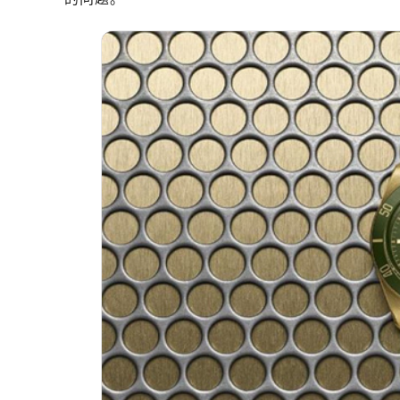
济南市历下区经十路11111号华润中
广州市天河区天河路230号万菱汇国
广州市越秀区环市东路371-375号
深圳市罗湖区深南东路5001号华润大
惠州市惠城区江北文昌一路7号华贸大
厦门市思明区湖滨东路95号华润大厦写
福州市鼓楼区五四路128-1号恒力城
成都市锦江区人民东路6号SAC东原中
重庆市江北区观音桥步行街2号融恒时
长沙市芙蓉区定王台街道建湘路393
郑州市二七区铭功路10号华润大厦写字
太原市迎泽区解放路15号亨得利名
沈阳市沈河区中街路137号亨得利名
沈阳市沈河区中街路83号亨得利名
乌鲁木齐市天山区红山路26号时代广场
温州市鹿城区锦绣路1067号置信广场