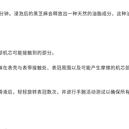
心写字楼B座13层07室（需提前预约）
安国际中心E座6楼10室（需提前预约）
0分钟。浸泡后的黑芝麻会释放出一种天然的油脂成分，这种
B座17层1707室（需提前预约）
写字楼A座10层1002室（需提前预约）
心东1幢20楼2002室（需提前预约）
舵售后服务中心（需提前预约）
后服务中心（需提前预约）
内部机芯可能接触到的部分。
后服务中心（需提前预约）
后服务中心（需提前预约）
涂抹在表壳与表带接触处、表冠周围以及可能产生摩擦的机芯
售后服务中心（需提前预约）
售后服务中心（需提前预约）
售后服务中心（需提前预约）
润滑液后，轻轻旋转表冠数次，并进行手腕活动测试以确保所
舵售后服务中心（需提前预约）
舵售后服务中心（需提前预约）
路交叉口帝舵售后服务中心（需提前预约）
后服务中心（需提前预约）