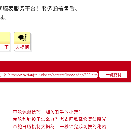
后服务中心（需提前预约）
后服务中心（需提前预约）
售后服务中心（需提前预约）
服务中心（需提前预约）
街交叉口帝舵售后服务中心（需提前预约）
得利名表维修授权店1楼帝舵售后服务中心（需提前预约）
一下
去提问
得利名表维修授权店1楼帝舵售后服务中心（需提前预约）
国际中心D座11层1102室帝舵售后服务中心（需提前预约）
广场W3座6层602室帝舵售后服务中心（需提前预约）
一键复制
先天下帝舵售后服务中心（需提前预约）
特大街帝舵售后服务中心（需提前预约）
街帝舵售后服务中心（需提前预约）
3号王府井百货名表维修帝舵售后服务中心（需提前预约）
舵售后服务中心（需提前预约）
帝舵佩戴技巧：避免割手的小窍门
霍洛街帝舵售后服务中心（需提前预约）
帝舵秒针掉了怎么办？老表匠私藏修复法曝光
央街帝舵售后服务中心（需提前预约）
帝舵日历机制大揭秘：一秒钟完成切换的秘密