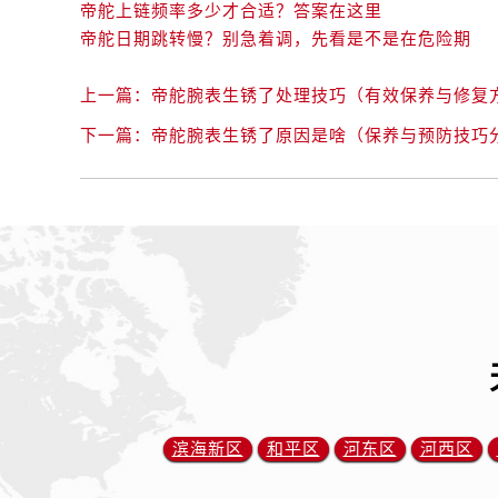
内蒙古自治区通辽市科尔沁区明仁大
帝舵上链频率多少才合适？答案在这里
帝舵日期跳转慢？别急着调，先看是不是在危险期
内蒙古自治区乌海市海勃湾区人民南
内蒙古自治区乌兰察布市集宁区恩和
上一篇：
帝舵腕表生锈了处理技巧（有效保养与修复
内蒙古自治区锡林郭勒盟市锡林浩特
内蒙古自治区兴安盟市乌兰浩特市兴
下一篇：
帝舵腕表生锈了原因是啥（保养与预防技巧
山西省大同市平城区迎宾街帝舵售后
山西省晋城市城区黄华街帝舵售后服
山西省晋中市榆次区顺城街帝舵售后
山西省临汾市尧都区解放路帝舵售后
山西省吕梁市离石区永宁中路与建设
山西省朔州市朔城区怡西路与鄯阳西
山西省忻州市忻府区和平东街与七一
山西省阳泉市郊区平阳东街与新城大
山西省运城市盐湖区河东街帝舵售后
山西省长治市潞州区英雄中路帝舵售
滨海新区
和平区
河东区
河西区
山西省太原市迎泽区迎泽街道解放路