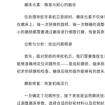
无锡市梁溪区人民中路139号恒隆广场
磨床元素：精准与耐心的融合
南通市崇川区工农路57号圆融广场写字
苏州市苏州工业园区星港街199号苏州
在处理帝舵手表机芯受损时，磨床元素不仅体
武汉市江汉区解放大道686号世界贸易
在磨床上，每一次轻微的旋转、每一次精确的调整
南宁市青秀区金湖路59号地王大厦12
小的磨损都需要通过磨床进行细致打磨，恢复其原
合肥市蜀山区潜山路111号万象城华润
泉州市丰泽区宝洲路729号浦西万达中
诊断与分析：找出问题根源
青岛市南区山东路6号华润大厦B座2
烟台市芝罘区胜利路139号万达金融中
首先，面对受损的帝舵机芯，我们需要像医生
长春市朝阳区西安大路727号中银大厦
能够准确地定位问题所在——是齿轮磨损、轴承损
贵阳市南明区都司高架桥路33号亨特
初步的研磨和检查，确保后续的操作能够有的放矢
昆明市盘龙区北京路928号同德昆明
石家庄市长安区中山东路39号勒泰中
磨削修复：恢复机械活力
西安市碑林区南关正街88号华侨城长
海口市龙华区金贸东路5号海口华润大厦
一旦确定了问题所在，接下来就是运用磨床技
唐山市路南区新华东道100号万达广场
过调整磨床参数、选择合适的砂轮材料以及控制好