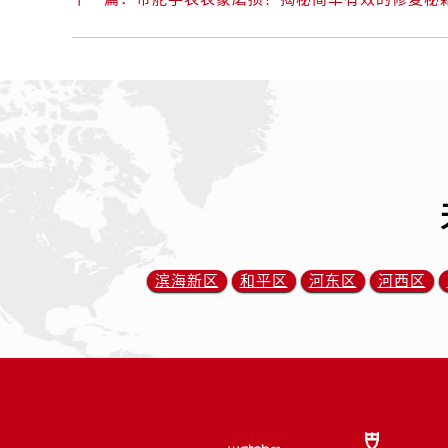
内蒙古自治区兴安盟市乌兰浩特市兴
山西省大同市平城区迎宾街帝舵售后
山西省晋城市城区黄华街帝舵售后服
山西省晋中市榆次区顺城街帝舵售后
山西省临汾市尧都区解放路帝舵售后
山西省吕梁市离石区永宁中路与建设
山西省朔州市朔城区怡西路与鄯阳西
山西省忻州市忻府区和平东街与七一
山西省阳泉市郊区平阳东街与新城大
山西省运城市盐湖区河东街帝舵售后
滨海新区
和平区
河东区
河西区
山西省长治市潞州区英雄中路帝舵售
山西省太原市迎泽区迎泽街道解放路
天津市和平区赤峰道136号天津国际金
安徽省安庆市迎江区人民路帝舵售后
安徽省蚌埠市蚌山区淮河路帝舵售后
安徽省亳州市谯城区魏武大道帝舵售