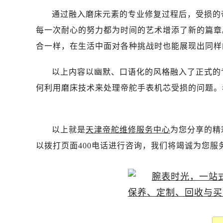
吉林省梅河口市新华街道梅河大街帝
通过融入磨床元素的专业修复过程后，受损的
吉林省四平市铁东区紫气大路与南九
每一次耐心的努力都为时间的艺术增添了新的篇章
吉林省松原市宁江区五环大街帝舵售
吉林省通化市东昌区环通乡江南大街
合一样，在生活中面对各种挑战时也能展现出同样
吉林省延边市延吉市解放路帝舵售后
以上内容以幽默、口语化的风格融入了正式的
辽宁省鞍山市铁东区站前街帝舵售后
辽宁省本溪市平山区胜利路帝舵售后
何利用磨床技术来处理帝舵手表机芯受损的问题。
辽宁省朝阳市双塔区新华路帝舵售后
辽宁省丹东市振兴区七经街帝舵售后
辽宁省抚顺市新抚区东一路帝舵售后
以上就是
天津帝舵维修服务中心
为您分享的精
辽宁省阜新市海州区解放大街帝舵售
以拨打页面400电话进行咨询，我们将竭诚为您服
辽宁省葫芦岛市连山区中央路帝舵售
辽宁省锦州市古塔区中央大街帝舵售
辽宁省辽阳市白塔区新运大街帝舵售
辽宁省盘锦市兴隆台区石油大街帝舵
辽宁省铁岭市银州区南马路帝舵售后