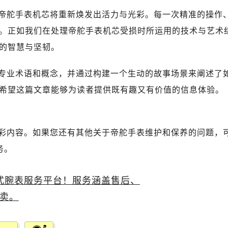
舵售后服务中心（需提前预约）
帝舵手表机芯将重新焕发出活力与光彩。每一次精准的操作
经街交汇处帝舵售后服务中心（需提前预约）
。正如我们在处理帝舵手表机芯受损时所运用的技术与艺术
后服务中心（需提前预约）
帝舵售后服务中心（需提前预约）
的智慧与坚韧。
服务中心（需提前预约）
专业术语和概念，并通过构建一个生动的故事场景来阐述了
服务中心（需提前预约）
服务中心（需提前预约）
希望这篇文章能够为读者提供既有趣又有价值的信息体验。
服务中心（需提前预约）
服务中心（需提前预约）
服务中心（需提前预约）
彩内容。如果您还有其他关于帝舵手表维护和保养的问题，
后服务中心（需提前预约）
务。
后服务中心（需提前预约）
后服务中心（需提前预约）
后服务中心（需提前预约）
售后服务中心（需提前预约）
服务中心（需提前预约）