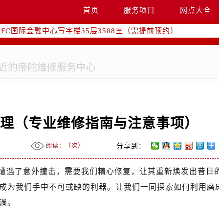
南京中心写字楼22层C1-1室（需提前预约）
首页
服务项目
网点大全
中心写字楼5号楼10层1008室（需提前预约）
FC国际金融中心写字楼35层3508室（需提前预约）
楼1号楼18层1803室（需提前预约）
字楼1号楼16层1604室（需提前预约）
务中心东塔写字楼（华润万象城）17层1706室（需提前预约）
场办公楼20层2009室（需提前预约）
写字楼A座5层503-5室（需提前预约）
广场写字楼4号楼22层2209室（需提前预约）
处理（专业维修指南与注意事项）
际中心写字楼8层805室（需提前预约）
易中心写字楼A座13层1304室（需提前预约）
阅读：（
次）
分享到：
绿地双子塔（中央广场）A1座办公楼14层07室（需提前预约）
心写字楼（万象城）15层1508室（需提前预约）
遭遇了意外撞击，需要我们精心修复，让其重新焕发出昔日
际中心写字楼A塔7层704室（需提前预约）
成为我们手中不可或缺的利器。让我们一同探索如何利用磨
世界贸易中心大厦南塔写字楼15层07室（需提前预约）
淌。
厦写字楼17层1701室（需提前预约）