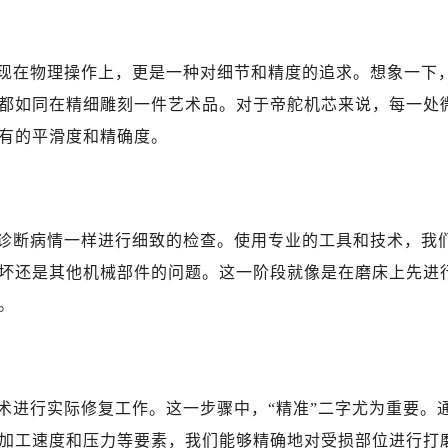
写字楼1座11层1104室（需提前预约）
楼16层1603室（需提前预约）
中心办公楼C座22层08室（需提前预约）
现在物理操作上，更是一种对细节和精度的追求。想象一下
大厦38层09室（需提前预约）
都如同在精细雕刻一件艺术品。对于帝舵机芯来说，每一处
楼1224室（需提前预约）
有的平滑度和精确度。
大厦B座12楼03室（需提前预约）
心写字楼A座7楼709室（需提前预约）
2层04室（需提前预约）
心A座907室（需提前预约）
诊断病情一样进行细致的检查。使用专业的工具和技术，我
A座(旺进大厦)18层09室（需提前预约）
坏还是其他机械部件的问题。这一阶段就像是在磨床上先进
国际金融中心14楼14D（需提前预约）
。
广场写字楼10层06室（需提前预约）
心写字楼B座13层07室（需提前预约）
安国际中心E座6楼10室（需提前预约）
B座17层1707室（需提前预约）
术进行实际修复工作。这一步骤中，“精准”二字尤为重要。
写字楼A座10层1002室（需提前预约）
加工速度和压力等要素，我们能够精确地对受损部位进行打