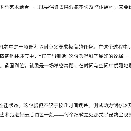
心东1幢20楼2002室（需提前预约）
术与艺术结合——既要保证去除瑕疵不伤及整体结构，又要
舵售后服务中心（需提前预约）
后服务中心（需提前预约）
后服务中心（需提前预约）
后服务中心（需提前预约）
售后服务中心（需提前预约）
机芯中是一项既考验耐心又要求极高的任务。在这个过程中
售后服务中心（需提前预约）
精密组装环节中，“慢工出细活”这句话得到了最好的诠释—
售后服务中心（需提前预约）
、紧固到位。就像是一场精密舞蹈，在时间与空间中优雅地
舵售后服务中心（需提前预约）
舵售后服务中心（需提前预约）
路交叉口帝舵售后服务中心（需提前预约）
后服务中心（需提前预约）
后服务中心（需提前预约）
性能状态。这包括但不限于校准时间误差、测试动力储存以
后服务中心（需提前预约）
艺术品进行最后润色一般——每个细微之处都关乎最终呈现
服务中心（需提前预约）
后服务中心（需提前预约）