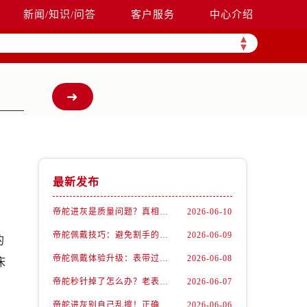
新闻/知识/问答
客户服务
中心介绍
▲
▼
最新发布
帝舵进灰是质量问题？真相可能让你意外
2026-06-10
帝舵佩戴技巧：避免割手的小窍门
2026-06-09
的
帝舵佩戴体验升级：表带过长不再是个难题
2026-06-08
床
帝舵秒针掉了怎么办？老表匠私藏修复法曝光
2026-06-07
帝舵进灰别自己乱擦！正确方法看这篇
2026-06-06