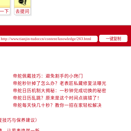
街交叉口帝舵售后服务中心（需提前预约）
得利名表维修授权店1楼帝舵售后服务中心（需提前预约）
一下
去提问
得利名表维修授权店1楼帝舵售后服务中心（需提前预约）
国际中心D座11层1102室帝舵售后服务中心（需提前预约）
广场W3座6层602室帝舵售后服务中心（需提前预约）
一键复制
先天下帝舵售后服务中心（需提前预约）
特大街帝舵售后服务中心（需提前预约）
街帝舵售后服务中心（需提前预约）
3号王府井百货名表维修帝舵售后服务中心（需提前预约）
舵售后服务中心（需提前预约）
帝舵佩戴技巧：避免割手的小窍门
帝舵秒针掉了怎么办？老表匠私藏修复法曝光
霍洛街帝舵售后服务中心（需提前预约）
帝舵日历机制大揭秘：一秒钟完成切换的秘密
央街帝舵售后服务中心（需提前预约）
帝舵日历乱跳？原来是这个时间点搞错了！
街帝舵售后服务中心（需提前预约）
帝舵每天快几十秒？教你一招在家轻松解决
路帝舵售后服务中心（需提前预约）
大街帝舵售后服务中心（需提前预约）
复技巧与保养建议）
市光明街与额尔敦路交叉口帝舵售后服务中心（需提前预约）
籍，让爱表焕然一新