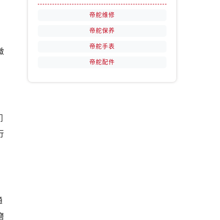
帝舵维修
帝舵保养
，
帝舵手表
微
帝舵配件
们
行
通
磨