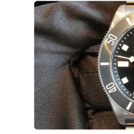
惠州市惠城区江北文昌一路7号华贸大
厦门市思明区湖滨东路95号华润大厦写
福州市鼓楼区五四路128-1号恒力城
成都市锦江区人民东路6号SAC东原中
重庆市江北区观音桥步行街2号融恒时
长沙市芙蓉区定王台街道建湘路393
郑州市二七区铭功路10号华润大厦写字
太原市迎泽区解放路15号亨得利名
沈阳市沈河区中街路137号亨得利名
沈阳市沈河区中街路83号亨得利名
乌鲁木齐市天山区红山路26号时代广场
温州市鹿城区锦绣路1067号置信广场
哈尔滨市道里区友谊西路600号富力中心
大连市中山区人民路15号国际金融大
佛山市禅城区季华五路57号万科金融中
东莞市东城街道鸿福东路1号民盈国贸