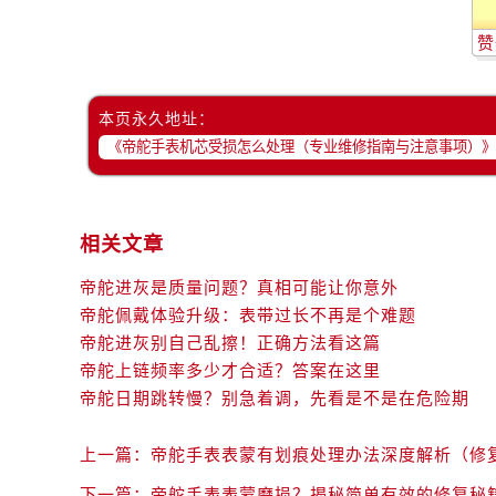
辽宁省营口市站前区市府路与渤海大
辽宁省沈阳市沈河区中街路137号亨
赞
辽宁省沈阳市沈河区中街路83号亨
北京市朝阳区建国门外大街甲6号华熙
本页永久地址：
北京市东城区东长安街1号王府井东方
河北省保定市竞秀区朝阳北大街北国
内蒙古自治区阿拉善盟市左旗土尔扈
内蒙古自治区巴彦淖尔市临河区新华
相关文章
内蒙古自治区包头市青山区幸福路甲
内蒙古自治区赤峰市红山区哈达街帝
帝舵进灰是质量问题？真相可能让你意外
帝舵佩戴体验升级：表带过长不再是个难题
内蒙古自治区鄂尔多斯市东胜区伊金
帝舵进灰别自己乱擦！正确方法看这篇
内蒙古自治区呼伦贝尔市海拉尔区中
帝舵上链频率多少才合适？答案在这里
内蒙古自治区通辽市科尔沁区明仁大
帝舵日期跳转慢？别急着调，先看是不是在危险期
内蒙古自治区乌海市海勃湾区人民南
内蒙古自治区乌兰察布市集宁区恩和
上一篇：
帝舵手表表蒙有划痕处理办法深度解析（修
内蒙古自治区锡林郭勒盟市锡林浩特
下一篇：
帝舵手表表蒙磨损？揭秘简单有效的修复秘