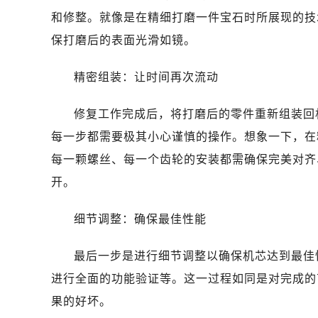
台州市椒江区东海大道1800号腾达中
和修整。就像是在精细打磨一件宝石时所展现的技
黑龙江省大庆市萨尔图区会战大街帝
保打磨后的表面光滑如镜。
黑龙江省鹤岗市向阳区红军路帝舵售
黑龙江省黑河市爱辉区中央街帝舵售
精密组装：让时间再次流动
黑龙江省鸡西市鸡冠区红军路帝舵售
黑龙江省佳木斯市向阳区长安路帝舵
修复工作完成后，将打磨后的零件重新组装回
黑龙江省牡丹江市东安区太平路帝舵
每一步都需要极其小心谨慎的操作。想象一下，在
黑龙江省七台河市桃山区大同街帝舵
每一颗螺丝、每一个齿轮的安装都需确保完美对齐
黑龙江省齐齐哈尔市龙沙区龙华路帝
开。
黑龙江省双鸭山市尖山区新兴大街帝
黑龙江省绥化市北林区新华街与康庄
细节调整：确保最佳性能
黑龙江省伊春市伊美区通河路帝舵售
吉林省白城市洮北区明仁南街帝舵售
最后一步是进行细节调整以确保机芯达到最佳
吉林省白山市浑江区浑江大街帝舵售
进行全面的功能验证等。这一过程如同是对完成的
吉林省吉林市船营区河南街帝舵售后
果的好坏。
吉林省辽源市龙山区人民大街帝舵售