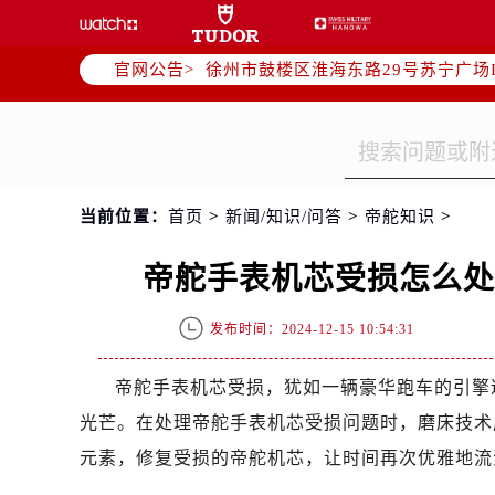
南京市秦淮区中山南路1号（新街口）
常州市新北区龙锦路1590号现代传媒
官网公告>
徐州市鼓楼区淮海东路29号苏宁广场I
扬州市邗江区国展路29号星耀天地写字
盐城市盐都区世纪大道5号盐城金融城写
泰州市海陵区永定东路399号置地商
宁波市江北区大闸南路500号来福士广
当前位置：
首页
>
新闻/知识/问答
>
帝舵知识
>
杭州市上城区钱江路1366号华润大厦
金华市金东区东市南街777号金华万达
帝舵手表机芯受损怎么
绍兴市越城区胜利东路379号世茂天
嘉兴市南湖区广益路705号嘉兴世界贸
发布时间：2024-12-15 10:54:31
南昌市红谷滩新区红谷中大道998号
济南市历下区经十路11111号华润中
帝舵手表机芯受损，犹如一辆豪华跑车的引擎
广州市天河区天河路230号万菱汇国
光芒。在处理帝舵手表机芯受损问题时，磨床技术
广州市越秀区环市东路371-375号
元素，修复受损的帝舵机芯，让时间再次优雅地流
深圳市罗湖区深南东路5001号华润大