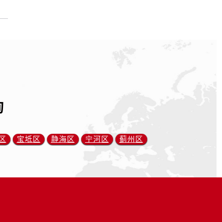
询
区
宝坻区
静海区
宁河区
蓟州区
）