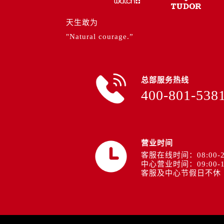
安徽省池州市贵池区长江路帝舵售后
安徽省滁州市琅琊区南谯北路帝舵售
天生敢为
安徽省阜阳市颍州区颍州北路帝舵售
"Natural courage.”
安徽省淮北市相山区淮海路帝舵售后
安徽省淮南市田家庵区国庆中路帝舵
安徽省黄山市屯溪区黄山西路帝舵售
总部服务热线
安徽省六安市金安区解放中路帝舵售
400-801-538
安徽省马鞍山市雨山区湖南西路帝舵
安徽省宿州市埇桥区人民中路帝舵售
安徽省铜陵市铜官区石城大道帝舵售
营业时间
安徽省芜湖市镜湖区中山路步行街帝
客服在线时间：08:00-2
安徽省宣城市宣州区叠嶂西路帝舵售
中心营业时间：09:00-1
福建省龙岩市新罗区九一南路帝舵售
客服及中心节假日不休
福建省南平市建阳区人民西路帝舵售
福建省宁德市蕉城区天湖东路帝舵售
福建省莆田市城厢区霞林街道荔华东