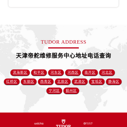
山东省临沂市兰山区解放路帝舵售后服务中心（需提前预约）
山东省日照市东港区烟台路帝舵售后服务中心（需提前预约）
山东省泰安市泰山区财源街道泰山大街帝舵售后服务中心（需提前预约）
山东省威海市环翠区新威海路89号振华商厦一楼名表维修帝舵售后服务中心（需提前预约）
山东省潍坊市奎文区东风东街帝舵售后服务中心（需提前预约）
TUDOR ADDRESS
山东省枣庄市滕州市北辛路与善国路交叉口帝舵售后服务中心（需提前预约）
山东省淄博市张店区金晶大道帝舵售后服务中心（需提前预约）
天津帝舵维修服务中心地址电话查询
上海市黄浦区南京东路299号宏伊国际广场写字楼8层806室帝舵售后服务中心（需提前预约）
上海市徐汇区虹桥路3号港汇中心2座37层3705室帝舵售后服务中心（需提前预约）
滨海新区
和平区
河东区
河西区
南开区
河北区
浙江省杭州市上城区钱江路1366号华润大厦A座5层503-5室帝舵售后服务中心（需提前预约）
浙江省湖州市吴兴区劳动路帝舵售后服务中心（需提前预约）
红桥区
东丽区
西青区
北辰区
武清区
宝坻区
静海区
浙江省嘉兴市南湖区广益路705号嘉兴世界贸易中心A座13层1304室帝舵售后服务中心（需提前预约）
宁河区
蓟州区
浙江省金华市金东区东市南街777号金华万达广场4号楼22楼2209室帝舵售后服务中心（需提前预约）
浙江省丽水市莲都区解放街帝舵售后服务中心（需提前预约）
浙江省宁波市江北区大闸南路500号来福士广场办公楼20层2009室帝舵售后服务中心（需提前预约）
浙江省衢州市柯城区上街帝舵售后服务中心（需提前预约）