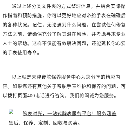
内蒙古自治区通辽市科尔沁区明仁大街帝舵售后服务中心（需提前预约）
通过上述分类文件夹的方式整理信息，并结合实际操
内蒙古自治区乌海市海勃湾区人民南路帝舵售后服务中心（需提前预约）
作指南和预防措施，你可以更好地应对帝舵手表在磕碰后
内蒙古自治区乌兰察布市集宁区恩和大街帝舵售后服务中心（需提前预约）
的各种状况。记住，无论遇到什么问题，在尝试任何修复
内蒙古自治区锡林郭勒盟市锡林浩特市光明街与额尔敦路交叉口帝舵售后服务中心（需提前预约）
方法之前，请确保充分了解其潜在风险，并考虑寻求专业
内蒙古自治区兴安盟市乌兰浩特市兴安大街帝舵售后服务中心（需提前预约）
山西省大同市平城区迎宾街帝舵售后服务中心（需提前预约）
人士的帮助。这样不仅能有效解决问题，还能延长你心爱
山西省晋城市城区黄华街帝舵售后服务中心（需提前预约）
的手表使用寿命。
山西省晋中市榆次区顺城街帝舵售后服务中心（需提前预约）
山西省临汾市尧都区解放路帝舵售后服务中心（需提前预约）
山西省吕梁市离石区永宁中路与建设街交叉口帝舵售后服务中心（需提前预约）
以上就是
天津帝舵保养服务中心
为您分享的精彩内
山西省朔州市朔城区怡西路与鄯阳西街交汇处帝舵售后服务中心（需提前预约）
容。如果您还有其他关于帝舵手表维护和保养的问题，可
山西省忻州市忻府区和平东街与七一南路交叉口帝舵售后服务中心（需提前预约）
以拨打页面400电话进行咨询，我们将竭诚为您服务。
山西省阳泉市郊区平阳东街与新城大道交叉口帝舵售后服务中心（需提前预约）
山西省运城市盐湖区河东街帝舵售后服务中心（需提前预约）
山西省长治市潞州区英雄中路帝舵售后服务中心（需提前预约）
山西省太原市迎泽区迎泽街道解放路15号亨得利名表维修授权店3楼帝舵售后服务中心（需提前预约）