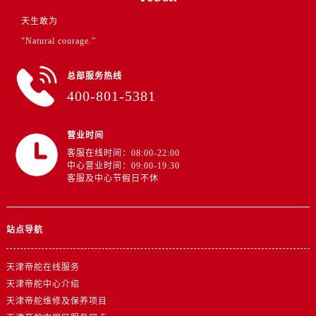
浙江省绍兴市越城区胜利东路379号世茂天际中心写字楼8层805室帝舵售后服务中心（需提前预约）
天生敢为
浙江省舟山市定海区解放东路帝舵售后服务中心（需提前预约）
"Natural courage.”
澳门特别行政区大堂区议事亭前地（新马路）帝舵售后服务中心（需提前预约）
澳门特别行政区风顺堂区南湾大马路帝舵售后服务中心（需提前预约）
总部服务热线
澳门特别行政区花地玛堂区关闸广场帝舵售后服务中心（需提前预约）
400-801-5381
澳门特别行政区花王堂区大三巴商圈帝舵售后服务中心（需提前预约）
澳门特别行政区嘉模堂区官也街帝舵售后服务中心（需提前预约）
营业时间
澳门省路氹城市金光大道帝舵售后服务中心（需提前预约）
客服在线时间：08:00-22:00
澳门特别行政区望德堂区塔石广场帝舵售后服务中心（需提前预约）
中心营业时间：09:00-19:30
客服及中心节假日不休
福建省福州市鼓楼区五四路128-1号恒力城写字楼15层03室帝舵售后服务中心（需提前预约）
福建省厦门市思明区湖滨东路95号万象城华润大厦B座11层1104室帝舵售后服务中心（需提前预约）
广东省潮州市潮安区新风路与潮汕路交汇处帝舵售后服务中心（需提前预约）
站点导航
广东省广州市天河区天河路230号万菱汇国际中心A塔7层704室帝舵售后服务中心（需提前预约）
广东省广州市越秀区环市东路371-375号世界贸易中心大厦南塔15层1507室帝舵售后服务中心（需提前预约）
天津帝舵在线服务
广东省河源市源城区越王大道帝舵售后服务中心（需提前预约）
天津帝舵中心介绍
广东省惠州市惠城区江北文昌一路7号华贸大厦1座30层3005室帝舵售后服务中心（需提前预约）
天津帝舵维修及保养项目