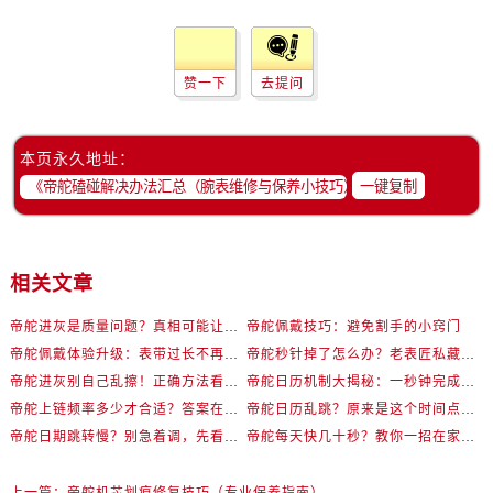
天津市和平区赤峰道136号天津国际金融中心26层2603室帝舵售后服务中心（需提前预约）
安徽省安庆市迎江区人民路帝舵售后服务中心（需提前预约）
安徽省蚌埠市蚌山区淮河路帝舵售后服务中心（需提前预约）
赞一下
去提问
安徽省亳州市谯城区魏武大道帝舵售后服务中心（需提前预约）
安徽省池州市贵池区长江路帝舵售后服务中心（需提前预约）
本页永久地址：
安徽省滁州市琅琊区南谯北路帝舵售后服务中心（需提前预约）
一键复制
安徽省阜阳市颍州区颍州北路帝舵售后服务中心（需提前预约）
安徽省淮北市相山区淮海路帝舵售后服务中心（需提前预约）
安徽省淮南市田家庵区国庆中路帝舵售后服务中心（需提前预约）
相关文章
安徽省黄山市屯溪区黄山西路帝舵售后服务中心（需提前预约）
安徽省六安市金安区解放中路帝舵售后服务中心（需提前预约）
帝舵进灰是质量问题？真相可能让你意外
帝舵佩戴技巧：避免割手的小窍门
安徽省马鞍山市雨山区湖南西路帝舵售后服务中心（需提前预约）
帝舵佩戴体验升级：表带过长不再是个难题
帝舵秒针掉了怎么办？老表匠私藏修复法曝光
安徽省宿州市埇桥区人民中路帝舵售后服务中心（需提前预约）
帝舵进灰别自己乱擦！正确方法看这篇
帝舵日历机制大揭秘：一秒钟完成切换的秘密
安徽省铜陵市铜官区石城大道帝舵售后服务中心（需提前预约）
帝舵上链频率多少才合适？答案在这里
帝舵日历乱跳？原来是这个时间点搞错了！
帝舵日期跳转慢？别急着调，先看是不是在危险期
帝舵每天快几十秒？教你一招在家轻松解决
安徽省芜湖市镜湖区中山路步行街帝舵售后服务中心（需提前预约）
安徽省宣城市宣州区叠嶂西路帝舵售后服务中心（需提前预约）