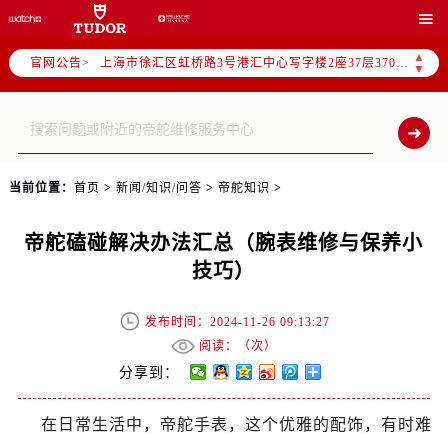
北京市朝阳区建国门外大街甲6号华熙国际中心写字楼D座11层1102室（需提前预约）

天津市和平区赤峰道136号天津国际金融中心写字楼26层2603室（需提前预约）
▲
官网公告>
上海市徐汇区虹桥路3号港汇中心写字楼2座37层3705室（需提前预约）
▼
上海市黄浦区南京东路299号宏伊国际广场写字楼8层806室（需提前预约）
南京市秦淮区中山南路1号（新街口）南京中心写字楼22层C1-1室（需提前预约）
常州市新北区龙锦路1590号现代传媒中心写字楼5号楼10层1008室（需提前预约）
徐州市鼓楼区淮海东路29号苏宁广场IFC国际金融中心写字楼35层3508室（需提前预约）
当前位置：
首页
>
新闻/知识/问答
>
帝舵知识
>
扬州市邗江区国展路29号星耀天地写字楼1号楼18层1803室（需提前预约）
盐城市盐都区世纪大道5号盐城金融城写字楼1号楼16层1604室（需提前预约）
帝舵磕碰解决办法汇总（腕表维修与保养小
泰州市海陵区永定东路399号置地商务中心东塔写字楼（华润万象城）17层1706室（需提前预约）
技巧）
宁波市江北区大闸南路500号来福士广场办公楼20层2009室（需提前预约）
杭州市上城区钱江路1366号华润大厦写字楼A座5层503-5室（需提前预约）
发布时间：2024-11-26 09:13:27
金华市金东区东市南街777号金华万达广场写字楼4号楼22层2209室（需提前预约）
阅读：（
次）
绍兴市越城区胜利东路379号世茂天际中心写字楼8层805室（需提前预约）
分享到：
嘉兴市南湖区广益路705号嘉兴世界贸易中心写字楼A座13层1304室（需提前预约）
在日常生活中，帝舵手表，这个优雅的配饰，有时难
南昌市红谷滩新区红谷中大道998号绿地双子塔（中央广场）A1座办公楼14层07室（需提前预约）