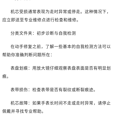
石家庄市长安区中山东路39号勒泰中心写字楼B座13层07室（需提前预约）
西安市碑林区南关正街88号华侨城长安国际中心E座6楼10室（需提前预约）
机芯受损通常表现为走时异常或停走。这种情况下，
海口市龙华区金贸东路5号海口华润大厦B座17层1707室（需提前预约）
应立即送至专业维修点进行检查和维修。
唐山市路南区新华东道100号万达广场写字楼A座10层1002室（需提前预约）
台州市椒江区东海大道1800号腾达中心东1幢20楼2002室（需提前预约）
分类文件夹：初步诊断与自我检测
黑龙江省大庆市萨尔图区会战大街帝舵售后服务中心（需提前预约）
黑龙江省鹤岗市向阳区红军路帝舵售后服务中心（需提前预约）
在动手修复之前，了解一些基本的自我检测方法可以
黑龙江省黑河市爱辉区中央街帝舵售后服务中心（需提前预约）
帮助你准确判断问题所在：
黑龙江省鸡西市鸡冠区红军路帝舵售后服务中心（需提前预约）
黑龙江省佳木斯市向阳区长安路帝舵售后服务中心（需提前预约）
表盘划痕：用放大镜仔细观察表盘表面是否有明显划
黑龙江省牡丹江市东安区太平路帝舵售后服务中心（需提前预约）
痕。
黑龙江省七台河市桃山区大同街帝舵售后服务中心（需提前预约）
黑龙江省齐齐哈尔市龙沙区龙华路帝舵售后服务中心（需提前预约）
表带损伤：检查表带是否有裂纹或断裂痕迹。
黑龙江省双鸭山市尖山区新兴大街帝舵售后服务中心（需提前预约）
黑龙江省绥化市北林区新华街与康庄路交叉口帝舵售后服务中心（需提前预约）
机芯故障：如果手表长时间不走或走时异常，请停止
黑龙江省伊春市伊美区通河路帝舵售后服务中心（需提前预约）
佩戴并寻找专业帮助。