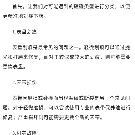
哈尔滨市道里区友谊西路600号富力中心T2座写字楼29层03室（需提前预约，营业时间：8:30-18:30）
首先，让我们对可能遇到的磕碰类型进行分类，以便
大连市中山区人民路15号国际金融大厦7层G室（需提前预约）
更精准地对症下药。
佛山市禅城区季华五路57号万科金融中心C座12层1205室（需提前预约）
东莞市东城街道鸿福东路1号民盈国贸中心T1写字楼9层907室（需提前预约）
1.表盘划痕
无锡市梁溪区人民中路139号恒隆广场写字楼1座11层1104室（需提前预约）
南通市崇川区工农路57号圆融广场写字楼16层1603室（需提前预约）
表盘划痕是最常见的问题之一。轻微划痕可以通过抛
苏州市苏州工业园区星港街199号苏州中心办公楼C座22层08室（需提前预约）
光和打磨来修复；而对于较深或较大的划痕，则可能需要
武汉市江汉区解放大道686号世界贸易大厦38层09室（需提前预约）
更换表盘。
南宁市青秀区金湖路59号地王大厦12楼1224室（需提前预约）
合肥市蜀山区潜山路111号万象城华润大厦B座12楼03室（需提前预约）
2.表带损伤
泉州市丰泽区宝洲路729号浦西万达中心写字楼A座7楼709室（需提前预约）
青岛市南区山东路6号华润大厦B座22层04室（需提前预约）
表带因磨损或碰撞而出现裂纹或断裂是另一个常见问
烟台市芝罘区胜利路139号万达金融中心A座907室（需提前预约）
题。对于轻微磨损，可以尝试使用专业的表带保养油进行
长春市朝阳区西安大路727号中银大厦A座(旺进大厦)18层09室（需提前预约）
修复；严重损坏则可能需要更换全新的表带。
贵阳市南明区都司高架桥路33号亨特国际金融中心14楼14D（需提前预约）
昆明市盘龙区北京路928号同德昆明广场写字楼10层06室（需提前预约）
3.机芯故障