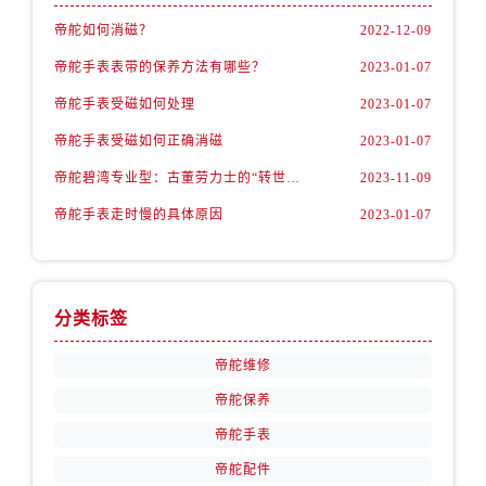
江西省抚州市临川区赣东大道帝舵售后服务中心（需提前预约）
帝舵如何消磁？
2022-12-09
江西省赣州市章贡区文清路帝舵售后服务中心（需提前预约）
帝舵手表表带的保养方法有哪些？
2023-01-07
江西省吉安市吉州区井冈山大道帝舵售后服务中心（需提前预约）
江西省景德镇市珠山区珠山中路帝舵售后服务中心（需提前预约）
帝舵手表受磁如何处理
2023-01-07
江西省九江市浔阳区浔阳路帝舵售后服务中心（需提前预约）
帝舵手表受磁如何正确消磁
2023-01-07
江西省南昌市红谷滩新区红谷中大道998号绿地双子塔（中央广场）A1座办公楼14层1407室帝舵售后服务中心（需提前预约）
帝舵碧湾专业型：古董劳力士的“转世重生”
2023-11-09
江西省萍乡市安源区萍安北大道与康庄路交叉口帝舵售后服务中心（需提前预约）
帝舵手表走时慢的具体原因
2023-01-07
江西省上饶市信州区滨江西路帝舵售后服务中心（需提前预约）
江西省新余市渝水区北湖西路帝舵售后服务中心（需提前预约）
江西省宜春市袁州区中山中路帝舵售后服务中心（需提前预约）
江西省鹰潭市月湖区胜利东路帝舵售后服务中心（需提前预约）
分类标签
山东省德州市德城区东风中路帝舵售后服务中心（需提前预约）
帝舵维修
山东省东营市东营区济南路帝舵售后服务中心（需提前预约）
帝舵保养
山东省济南市历下区经十路11111号华润中心写字楼（万象城）15层1508室帝舵售后服务中心（需提前预约）
山东省济宁市任城区太白楼路帝舵售后服务中心（需提前预约）
帝舵手表
山东省莱芜市文化南路8号银座商城名表维修一楼名表维修帝舵售后服务中心（需提前预约）
帝舵配件