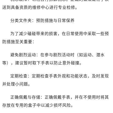
辽宁省锦州市古塔区中央大街帝舵售后服务中心（需提前预约）
送到具备资质的维修中心进行专业检修。
辽宁省辽阳市白塔区新运大街帝舵售后服务中心（需提前预约）
辽宁省盘锦市兴隆台区石油大街帝舵售后服务中心（需提前预约）
分类文件夹：预防措施与日常保养
辽宁省铁岭市银州区南马路帝舵售后服务中心（需提前预约）
辽宁省营口市站前区市府路与渤海大街交叉口帝舵售后服务中心（需提前预约）
为了减少磕碰带来的损害，在日常使用中采取一些预
辽宁省沈阳市沈河区中街路137号亨得利名表维修授权店1楼帝舵售后服务中心（需提前预约）
防措施至关重要：
辽宁省沈阳市沈河区中街路83号亨得利名表维修授权店1楼帝舵售后服务中心（需提前预约）
北京市朝阳区建国门外大街甲6号华熙国际中心D座11层1102室帝舵售后服务中心（需提前预约）
避免剧烈运动：在参与剧烈活动时（如运动、潜水
北京市东城区东长安街1号王府井东方广场W3座6层602室帝舵售后服务中心（需提前预约）
等），建议暂时取下手表以防止意外碰撞。
河北省保定市竞秀区朝阳北大街北国先天下帝舵售后服务中心（需提前预约）
内蒙古自治区阿拉善盟市左旗土尔扈特大街帝舵售后服务中心（需提前预约）
定期检查：定期检查手表外观和功能状态，及时发现
内蒙古自治区巴彦淖尔市临河区新华街帝舵售后服务中心（需提前预约）
并处理小问题。
内蒙古自治区包头市青山区幸福路甲3号王府井百货名表维修帝舵售后服务中心（需提前预约）
内蒙古自治区赤峰市红山区哈达街帝舵售后服务中心（需提前预约）
正确佩戴与存储：正确佩戴手表，并在不使用时将其
内蒙古自治区鄂尔多斯市东胜区伊金霍洛街帝舵售后服务中心（需提前预约）
存放在专用的盒子中以减少损坏风险。
内蒙古自治区呼伦贝尔市海拉尔区中央街帝舵售后服务中心（需提前预约）