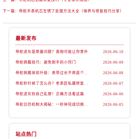
上一篇：
帝舵机芯划痕修复技巧（专业保养指南）
福建省龙岩市新罗区九一南路帝舵售后服务中心（需提前预约）
福建省南平市建阳区人民西路帝舵售后服务中心（需提前预约）
下一篇：
帝舵手表机芯生锈了处理方法大全（保养与修复技巧分享）
福建省宁德市蕉城区天湖东路帝舵售后服务中心（需提前预约）
福建省莆田市城厢区霞林街道荔华东大道帝舵售后服务中心（需提前预约）
福建省三明市三元区东乾二路帝舵售后服务中心（需提前预约）
最新发布
福建省漳州市龙文区步港路帝舵售后服务中心（需提前预约）
帝舵进灰是质量问题？真相可能让你意外
2026-06-10
江苏省常州市新北区龙锦路1590号现代传媒中心5号楼10层1008室帝舵售后服务中心（需提前预约）
帝舵佩戴技巧：避免割手的小窍门
2026-06-09
江苏省淮安市清江浦区淮海北路帝舵售后服务中心（需提前预约）
江苏省连云港市海州区通灌北路帝舵售后服务中心（需提前预约）
帝舵佩戴体验升级：表带过长不再是个难题
2026-06-08
江苏省南京市秦淮区中山南路1号南京中心22层22-C1-C3室帝舵售后服务中心（需提前预约）
帝舵秒针掉了怎么办？老表匠私藏修复法曝光
2026-06-07
江苏省宿迁市宿城区西湖路帝舵售后服务中心（需提前预约）
帝舵进灰别自己乱擦！正确方法看这篇
2026-06-06
江苏省泰州市海陵区永定东路399号置地商务中心东塔（华润万象城）17层1706室帝舵售后服务中心（需提前预约）
帝舵日历机制大揭秘：一秒钟完成切换的秘密
2026-06-05
江苏省徐州市鼓楼区淮海东路29号苏宁广场IFC国际金融中心35层3508室帝舵售后服务中心（需提前预约）
江苏省盐城市盐都区世纪大道5号盐城金融城写字楼1号楼16层1604室帝舵售后服务中心（需提前预约）
江苏省扬州市邗江区国展路29号星耀天地写字楼1号楼18层1803室帝舵售后服务中心（需提前预约）
江苏省镇江市京口区中山东路帝舵售后服务中心（需提前预约）
站点热门