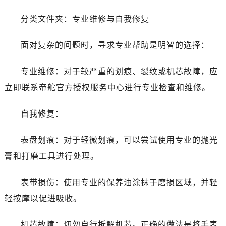
吉林省白城市洮北区明仁南街帝舵售后服务中心（需提前预约）
吉林省白山市浑江区浑江大街帝舵售后服务中心（需提前预约）
分类文件夹：专业维修与自我修复
吉林省吉林市船营区河南街帝舵售后服务中心（需提前预约）
面对复杂的问题时，寻求专业帮助是明智的选择：
吉林省辽源市龙山区人民大街帝舵售后服务中心（需提前预约）
吉林省梅河口市新华街道梅河大街帝舵售后服务中心（需提前预约）
专业维修：对于较严重的划痕、裂纹或机芯故障，应
吉林省四平市铁东区紫气大路与南九经街交汇处帝舵售后服务中心（需提前预约）
立即联系帝舵官方授权服务中心进行专业检查和维修。
吉林省松原市宁江区五环大街帝舵售后服务中心（需提前预约）
吉林省通化市东昌区环通乡江南大街帝舵售后服务中心（需提前预约）
自我修复：
吉林省延边市延吉市解放路帝舵售后服务中心（需提前预约）
辽宁省鞍山市铁东区站前街帝舵售后服务中心（需提前预约）
表盘划痕：对于轻微划痕，可以尝试使用专业的抛光
辽宁省本溪市平山区胜利路帝舵售后服务中心（需提前预约）
膏和打磨工具进行处理。
辽宁省朝阳市双塔区新华路帝舵售后服务中心（需提前预约）
辽宁省丹东市振兴区七经街帝舵售后服务中心（需提前预约）
表带损伤：使用专业的保养油涂抹于磨损区域，并轻
辽宁省抚顺市新抚区东一路帝舵售后服务中心（需提前预约）
轻按摩以促进吸收。
辽宁省阜新市海州区解放大街帝舵售后服务中心（需提前预约）
辽宁省葫芦岛市连山区中央路帝舵售后服务中心（需提前预约）
机芯故障：切勿自行拆解机芯。正确的做法是将手表