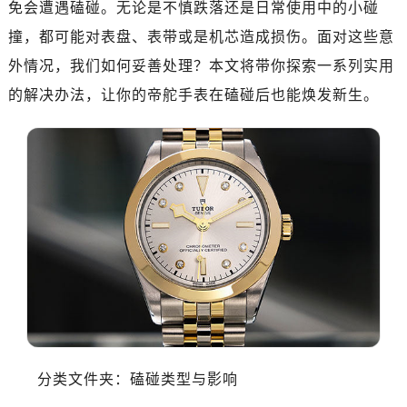
免会遭遇磕碰。无论是不慎跌落还是日常使用中的小碰
济南市历下区经十路11111号华润中心写字楼（万象城）15层1508室（需提前预约）
广州市天河区天河路230号万菱汇国际中心写字楼A塔7层704室（需提前预约）
撞，都可能对表盘、表带或是机芯造成损伤。面对这些意
广州市越秀区环市东路371-375号世界贸易中心大厦南塔写字楼15层07室（需提前预约）
外情况，我们如何妥善处理？本文将带你探索一系列实用
深圳市罗湖区深南东路5001号华润大厦写字楼17层1701室（需提前预约）
的解决办法，让你的帝舵手表在磕碰后也能焕发新生。
惠州市惠城区江北文昌一路7号华贸大厦写字楼1座30层05室（需提前预约）
厦门市思明区湖滨东路95号华润大厦写字楼B座11层1104室（需提前预约）
福州市鼓楼区五四路128-1号恒力城写字楼15层03室（需提前预约）
成都市锦江区人民东路6号SAC东原中心写字楼24层2406B室（需提前预约）
重庆市江北区观音桥步行街2号融恒时代广场写字楼9层902室（需提前预约）
长沙市芙蓉区定王台街道建湘路393号世茂环球金融中心写字楼（芙蓉广场）10层13室（需提前预约）
郑州市二七区铭功路10号华润大厦写字楼29层2905室（需提前预约）
太原市迎泽区解放路15号亨得利名表服务中心（品牌授权店）3层整层（需提前预约）
沈阳市沈河区中街路137号亨得利名表服务中心（品牌授权店）1层整层（需提前预约）
沈阳市沈河区中街路83号亨得利名表服务中心（品牌授权店）1层整层（需提前预约）
乌鲁木齐市天山区红山路26号时代广场（CCMALL）C座17层17-B（需提前预约）
分类文件夹：磕碰类型与影响
温州市鹿城区锦绣路1067号置信广场10层1015室（需提前预约）