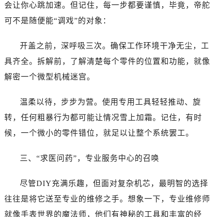
昆明市盘龙区北京路928号同德昆明广场写字楼10层06室（需提前预约）
会让你心跳加速。但记住，每一步都要谨慎，毕竟，帝舵
石家庄市长安区中山东路39号勒泰中心写字楼B座13层07室（需提前预约）
可不是随便能“调戏”的对象：
西安市碑林区南关正街88号华侨城长安国际中心E座6楼10室（需提前预约）
海口市龙华区金贸东路5号海口华润大厦B座17层1707室（需提前预约）
开盖之前，深呼吸三次。确保工作环境干净无尘，工
唐山市路南区新华东道100号万达广场写字楼A座10层1002室（需提前预约）
具齐全。拆解前，了解清楚每个零件的位置和功能，就像
台州市椒江区东海大道1800号腾达中心东1幢20楼2002室（需提前预约）
解密一个微型机械迷宫。
内蒙古自治区呼和浩特市玉泉区大学西街70号华润万象城写字楼（鄂尔多斯大厦）23层2326室（需提前预约）
甘肃省兰州市七里河区西津西路16号兰州中心写字楼21层2102室（需提前预约）
温柔以待，步步为营。使用专用工具轻轻推动、旋
黑龙江省大庆市萨尔图区会战大街帝舵售后服务中心（需提前预约）
转，任何粗暴行为都可能让情况雪上加霜。记住，有时
黑龙江省鹤岗市向阳区红军路帝舵售后服务中心（需提前预约）
候，一个微小的零件错位，就足以让整个系统罢工。
黑龙江省黑河市爱辉区中央街帝舵售后服务中心（需提前预约）
黑龙江省鸡西市鸡冠区红军路帝舵售后服务中心（需提前预约）
三、“求医问药”，专业服务中心的召唤
黑龙江省佳木斯市向阳区长安路帝舵售后服务中心（需提前预约）
黑龙江省牡丹江市东安区太平路帝舵售后服务中心（需提前预约）
尽管DIY充满乐趣，但面对复杂机芯，最明智的选择
黑龙江省七台河市桃山区大同街帝舵售后服务中心（需提前预约）
往往是将它送至专业的维修之手。想象一下，专业维修师
黑龙江省齐齐哈尔市龙沙区龙华路帝舵售后服务中心（需提前预约）
就像手表世界的魔法师，他们有神秘的工具和丰富的经