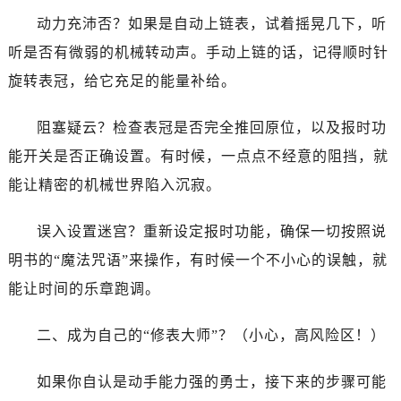
温州市鹿城区锦绣路1067号置信广场10层1015室（需提前预约）
动力充沛否？如果是自动上链表，试着摇晃几下，听
哈尔滨市道里区友谊西路600号富力中心T2座写字楼29层03室（需提前预约）
听是否有微弱的机械转动声。手动上链的话，记得顺时针
大连市中山区人民路15号国际金融大厦7层G室（需提前预约）
旋转表冠，给它充足的能量补给。
佛山市禅城区季华五路57号万科金融中心C座12层1205室（需提前预约）
东莞市东城街道鸿福东路1号民盈国贸中心T1写字楼9层907室（需提前预约）
阻塞疑云？检查表冠是否完全推回原位，以及报时功
无锡市梁溪区人民中路139号恒隆广场写字楼1座11层1104室（需提前预约）
能开关是否正确设置。有时候，一点点不经意的阻挡，就
南通市崇川区工农路57号圆融广场写字楼16层1603室（需提前预约）
苏州市苏州工业园区星港街199号苏州中心办公楼C座22层08室（需提前预约）
能让精密的机械世界陷入沉寂。
武汉市江汉区解放大道686号世界贸易大厦38层09室（需提前预约）
误入设置迷宫？重新设定报时功能，确保一切按照说
南宁市青秀区金湖路59号地王大厦12楼1224室（需提前预约）
合肥市蜀山区潜山路111号万象城华润大厦B座12楼03室（需提前预约）
明书的“魔法咒语”来操作，有时候一个不小心的误触，就
泉州市丰泽区宝洲路729号浦西万达中心写字楼A座7楼709室（需提前预约）
能让时间的乐章跑调。
青岛市南区山东路6号华润大厦B座22层04室（需提前预约）
烟台市芝罘区胜利路139号万达金融中心A座907室（需提前预约）
二、成为自己的“修表大师”？（小心，高风险区！）
长春市朝阳区西安大路727号中银大厦A座(旺进大厦)18层09室（需提前预约）
如果你自认是动手能力强的勇士，接下来的步骤可能
贵阳市南明区都司高架桥路33号亨特国际金融中心14楼14D（需提前预约）