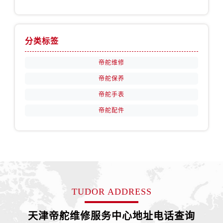
安徽省铜陵市铜官区石城大道帝舵售后服务中心（需提前预约）
安徽省芜湖市镜湖区中山路步行街帝舵售后服务中心（需提前预约）
安徽省宣城市宣州区叠嶂西路帝舵售后服务中心（需提前预约）
分类标签
福建省龙岩市新罗区九一南路帝舵售后服务中心（需提前预约）
福建省南平市建阳区人民西路帝舵售后服务中心（需提前预约）
帝舵维修
福建省宁德市蕉城区天湖东路帝舵售后服务中心（需提前预约）
帝舵保养
福建省莆田市城厢区霞林街道荔华东大道帝舵售后服务中心（需提前预约）
帝舵手表
福建省三明市三元区东乾二路帝舵售后服务中心（需提前预约）
帝舵配件
福建省漳州市龙文区步港路帝舵售后服务中心（需提前预约）
江苏省常州市新北区龙锦路1590号现代传媒中心5号楼10层1008室帝舵售后服务中心（需提前预约）
江苏省淮安市清江浦区淮海北路帝舵售后服务中心（需提前预约）
江苏省连云港市海州区通灌北路帝舵售后服务中心（需提前预约）
江苏省南京市秦淮区中山南路1号南京中心22层22-C1-C3室帝舵售后服务中心（需提前预约）
江苏省宿迁市宿城区西湖路帝舵售后服务中心（需提前预约）
TUDOR ADDRESS
江苏省泰州市海陵区永定东路399号置地商务中心东塔（华润万象城）17层1706室帝舵售后服务中心（需提前预约）
江苏省徐州市鼓楼区淮海东路29号苏宁广场IFC国际金融中心35层3508室帝舵售后服务中心（需提前预约）
天津帝舵维修服务中心地址电话查询