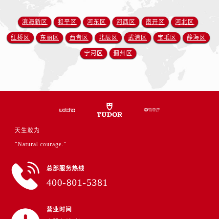
江苏省盐城市盐都区世纪大道5号盐城金融城写字楼1号楼16层1604室帝舵售后服务中心（需提前预约）
江苏省扬州市邗江区国展路29号星耀天地写字楼1号楼18层1803室帝舵售后服务中心（需提前预约）
滨海新区
和平区
河东区
河西区
南开区
河北区
江苏省镇江市京口区中山东路帝舵售后服务中心（需提前预约）
红桥区
东丽区
西青区
北辰区
武清区
宝坻区
静海区
江西省抚州市临川区赣东大道帝舵售后服务中心（需提前预约）
宁河区
蓟州区
江西省赣州市章贡区文清路帝舵售后服务中心（需提前预约）
江西省吉安市吉州区井冈山大道帝舵售后服务中心（需提前预约）
江西省景德镇市珠山区珠山中路帝舵售后服务中心（需提前预约）
江西省九江市浔阳区浔阳路帝舵售后服务中心（需提前预约）
江西省南昌市红谷滩新区红谷中大道998号绿地双子塔（中央广场）A1座办公楼14层1407室帝舵售后服务中心（需提前预约）
江西省萍乡市安源区萍安北大道与康庄路交叉口帝舵售后服务中心（需提前预约）
天生敢为
江西省上饶市信州区滨江西路帝舵售后服务中心（需提前预约）
"Natural courage.”
江西省新余市渝水区北湖西路帝舵售后服务中心（需提前预约）
江西省宜春市袁州区中山中路帝舵售后服务中心（需提前预约）
总部服务热线
400-801-5381
江西省鹰潭市月湖区胜利东路帝舵售后服务中心（需提前预约）
山东省德州市德城区东风中路帝舵售后服务中心（需提前预约）
山东省东营市东营区济南路帝舵售后服务中心（需提前预约）
营业时间