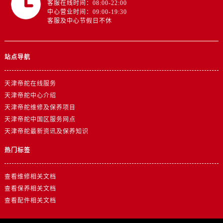
客服在线时间：08:00-22:00
山东省济南市历下区经十路11111号华润中心写字楼（万象城）15层1508室帝舵售后服务中心（需提前预约）
中心营业时间：09:00-19:30
山东省济宁市任城区太白楼路帝舵售后服务中心（需提前预约）
客服及中心节假日不休
山东省莱芜市文化南路8号银座商城名表维修一楼名表维修帝舵售后服务中心（需提前预约）
山东省临沂市兰山区解放路帝舵售后服务中心（需提前预约）
站点导航
山东省日照市东港区烟台路帝舵售后服务中心（需提前预约）
山东省泰安市泰山区财源街道泰山大街帝舵售后服务中心（需提前预约）
天津帝舵在线服务
山东省威海市环翠区新威海路89号振华商厦一楼名表维修帝舵售后服务中心（需提前预约）
天津帝舵中心介绍
山东省潍坊市奎文区东风东街帝舵售后服务中心（需提前预约）
天津帝舵维修及保养项目
山东省枣庄市滕州市北辛路与善国路交叉口帝舵售后服务中心（需提前预约）
天津帝舵中国区服务网点
山东省淄博市张店区金晶大道帝舵售后服务中心（需提前预约）
天津帝舵最新资讯及保养知识
上海市黄浦区南京东路299号宏伊国际广场写字楼8层806室帝舵售后服务中心（需提前预约）
热门标签
上海市徐汇区虹桥路3号港汇中心2座37层3705室帝舵售后服务中心（需提前预约）
浙江省杭州市上城区钱江路1366号华润大厦A座5层503-5室帝舵售后服务中心（需提前预约）
查看维修相关文档
浙江省湖州市吴兴区劳动路帝舵售后服务中心（需提前预约）
查看保养相关文档
浙江省嘉兴市南湖区广益路705号嘉兴世界贸易中心A座13层1304室帝舵售后服务中心（需提前预约）
查看配件相关文档
浙江省金华市金东区东市南街777号金华万达广场4号楼22楼2209室帝舵售后服务中心（需提前预约）