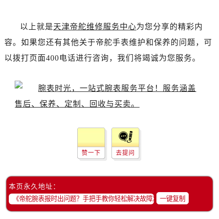
辽宁省抚顺市新抚区东一路帝舵售后服务中心（需提前预约）
辽宁省阜新市海州区解放大街帝舵售后服务中心（需提前预约）
以上就是
天津帝舵维修服务中心
为您分享的精彩内
辽宁省葫芦岛市连山区中央路帝舵售后服务中心（需提前预约）
容。如果您还有其他关于帝舵手表维护和保养的问题，可
辽宁省锦州市古塔区中央大街帝舵售后服务中心（需提前预约）
以拨打页面400电话进行咨询，我们将竭诚为您服务。
辽宁省辽阳市白塔区新运大街帝舵售后服务中心（需提前预约）
辽宁省盘锦市兴隆台区石油大街帝舵售后服务中心（需提前预约）
辽宁省铁岭市银州区南马路帝舵售后服务中心（需提前预约）
辽宁省营口市站前区市府路与渤海大街交叉口帝舵售后服务中心（需提前预约）
辽宁省沈阳市沈河区中街路137号亨得利名表维修授权店1楼帝舵售后服务中心（需提前预约）
辽宁省沈阳市沈河区中街路83号亨得利名表维修授权店1楼帝舵售后服务中心（需提前预约）
北京市朝阳区建国门外大街甲6号华熙国际中心D座11层1102室帝舵售后服务中心（需提前预约）
赞一下
去提问
北京市东城区东长安街1号王府井东方广场W3座6层602室帝舵售后服务中心（需提前预约）
河北省保定市竞秀区朝阳北大街北国先天下帝舵售后服务中心（需提前预约）
内蒙古自治区阿拉善盟市左旗土尔扈特大街帝舵售后服务中心（需提前预约）
本页永久地址：
内蒙古自治区巴彦淖尔市临河区新华街帝舵售后服务中心（需提前预约）
一键复制
内蒙古自治区包头市青山区幸福路甲3号王府井百货名表维修帝舵售后服务中心（需提前预约）