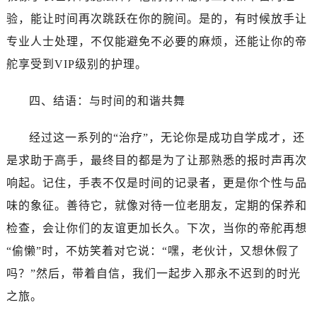
黑龙江省双鸭山市尖山区新兴大街帝舵售后服务中心（需提前预约）
验，能让时间再次跳跃在你的腕间。是的，有时候放手让
黑龙江省绥化市北林区新华街与康庄路交叉口帝舵售后服务中心（需提前预约）
专业人士处理，不仅能避免不必要的麻烦，还能让你的帝
黑龙江省伊春市伊美区通河路帝舵售后服务中心（需提前预约）
舵享受到VIP级别的护理。
吉林省白城市洮北区明仁南街帝舵售后服务中心（需提前预约）
吉林省白山市浑江区浑江大街帝舵售后服务中心（需提前预约）
四、结语：与时间的和谐共舞
吉林省吉林市船营区河南街帝舵售后服务中心（需提前预约）
吉林省辽源市龙山区人民大街帝舵售后服务中心（需提前预约）
经过这一系列的“治疗”，无论你是成功自学成才，还
吉林省梅河口市新华街道梅河大街帝舵售后服务中心（需提前预约）
是求助于高手，最终目的都是为了让那熟悉的报时声再次
吉林省四平市铁东区紫气大路与南九经街交汇处帝舵售后服务中心（需提前预约）
响起。记住，手表不仅是时间的记录者，更是你个性与品
吉林省松原市宁江区五环大街帝舵售后服务中心（需提前预约）
吉林省通化市东昌区环通乡江南大街帝舵售后服务中心（需提前预约）
味的象征。善待它，就像对待一位老朋友，定期的保养和
吉林省延边市延吉市解放路帝舵售后服务中心（需提前预约）
检查，会让你们的友谊更加长久。下次，当你的帝舵再想
辽宁省鞍山市铁东区站前街帝舵售后服务中心（需提前预约）
“偷懒”时，不妨笑着对它说：“嘿，老伙计，又想休假了
辽宁省本溪市平山区胜利路帝舵售后服务中心（需提前预约）
吗？”然后，带着自信，我们一起步入那永不迟到的时光
辽宁省朝阳市双塔区新华路帝舵售后服务中心（需提前预约）
之旅。
辽宁省丹东市振兴区七经街帝舵售后服务中心（需提前预约）