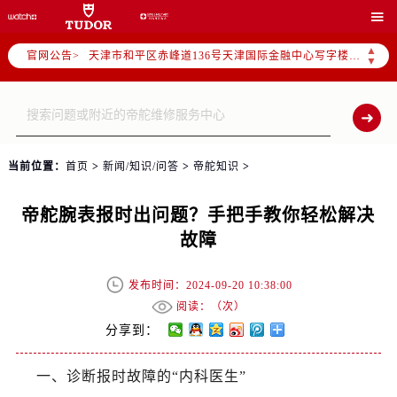
北京市东城区东长安街1号东方广场写字楼W3座6层602室（需提前预约）

北京市朝阳区建国门外大街甲6号华熙国际中心写字楼D座11层1102室（需提前预约）
▲
官网公告>
天津市和平区赤峰道136号天津国际金融中心写字楼26层2603室（需提前预约）
▼
上海市徐汇区虹桥路3号港汇中心写字楼2座37层3705室（需提前预约）
上海市黄浦区南京东路299号宏伊国际广场写字楼8层806室（需提前预约）
南京市秦淮区中山南路1号（新街口）南京中心写字楼22层C1-1室（需提前预约）
常州市新北区龙锦路1590号现代传媒中心写字楼5号楼10层1008室（需提前预约）
当前位置：
首页
>
新闻/知识/问答
>
帝舵知识
>
徐州市鼓楼区淮海东路29号苏宁广场IFC国际金融中心写字楼35层3508室（需提前预约）
扬州市邗江区国展路29号星耀天地写字楼1号楼18层1803室（需提前预约）
帝舵腕表报时出问题？手把手教你轻松解决
盐城市盐都区世纪大道5号盐城金融城写字楼1号楼16层1604室（需提前预约）
故障
泰州市海陵区永定东路399号置地商务中心东塔写字楼（华润万象城）17层1706室（需提前预约）
宁波市江北区大闸南路500号来福士广场办公楼20层2009室（需提前预约）
发布时间：2024-09-20 10:38:00
杭州市上城区钱江路1366号华润大厦写字楼A座5层503-5室（需提前预约）
阅读：（
次）
金华市金东区东市南街777号金华万达广场写字楼4号楼22层2209室（需提前预约）
分享到：
绍兴市越城区胜利东路379号世茂天际中心写字楼8层805室（需提前预约）
一、诊断报时故障的“内科医生”
嘉兴市南湖区广益路705号嘉兴世界贸易中心写字楼A座13层1304室（需提前预约）