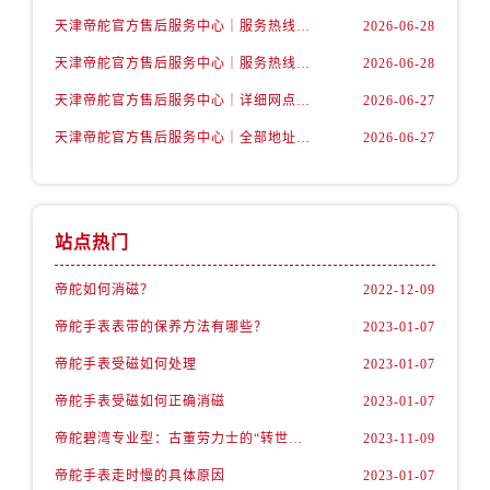
山西省运城市盐湖区河东街帝舵售后服务中心（需提前预约）
天津帝舵官方售后服务中心｜服务热线与详细地址权威信息公示（2026年7月最新）
2026-06-28
山西省长治市潞州区英雄中路帝舵售后服务中心（需提前预约）
天津帝舵官方售后服务中心｜服务热线及具体地址权威信息公示（2026年7月最新）
2026-06-28
山西省太原市迎泽区迎泽街道解放路15号亨得利名表维修授权店3楼帝舵售后服务中心（需提前预约）
天津市和平区赤峰道136号天津国际金融中心26层2603室帝舵售后服务中心（需提前预约）
天津帝舵官方售后服务中心｜详细网点地址与电话权威信息公示（2026年7月最新）
2026-06-27
安徽省安庆市迎江区人民路帝舵售后服务中心（需提前预约）
天津帝舵官方售后服务中心｜全部地址与客服热线权威信息公示（2026年7月最新）
2026-06-27
安徽省蚌埠市蚌山区淮河路帝舵售后服务中心（需提前预约）
安徽省亳州市谯城区魏武大道帝舵售后服务中心（需提前预约）
安徽省池州市贵池区长江路帝舵售后服务中心（需提前预约）
站点热门
安徽省滁州市琅琊区南谯北路帝舵售后服务中心（需提前预约）
安徽省阜阳市颍州区颍州北路帝舵售后服务中心（需提前预约）
帝舵如何消磁？
2022-12-09
安徽省淮北市相山区淮海路帝舵售后服务中心（需提前预约）
帝舵手表表带的保养方法有哪些？
2023-01-07
安徽省淮南市田家庵区国庆中路帝舵售后服务中心（需提前预约）
帝舵手表受磁如何处理
2023-01-07
安徽省黄山市屯溪区黄山西路帝舵售后服务中心（需提前预约）
帝舵手表受磁如何正确消磁
2023-01-07
安徽省六安市金安区解放中路帝舵售后服务中心（需提前预约）
安徽省马鞍山市雨山区湖南西路帝舵售后服务中心（需提前预约）
帝舵碧湾专业型：古董劳力士的“转世重生”
2023-11-09
安徽省宿州市埇桥区人民中路帝舵售后服务中心（需提前预约）
帝舵手表走时慢的具体原因
2023-01-07