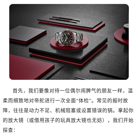
南昌市红谷滩新区红谷中大道998号绿地双子塔（中央广场）A1座办公楼14层07室（需提前预约）
济南市历下区经十路11111号华润中心写字楼（万象城）15层1508室（需提前预约）
广州市天河区天河路230号万菱汇国际中心写字楼A塔7层704室（需提前预约）
广州市越秀区环市东路371-375号世界贸易中心大厦南塔写字楼15层07室（需提前预约）
深圳市罗湖区深南东路5001号华润大厦写字楼17层1701室（需提前预约）
惠州市惠城区江北文昌一路7号华贸大厦写字楼1座30层05室（需提前预约）
厦门市思明区湖滨东路95号华润大厦写字楼B座11层1104室（需提前预约）
福州市鼓楼区五四路128-1号恒力城写字楼15层03室（需提前预约）
成都市锦江区人民东路6号SAC东原中心写字楼24层2406B室（需提前预约）
重庆市江北区观音桥步行街2号融恒时代广场写字楼9层902室（需提前预约）
长沙市芙蓉区定王台街道建湘路393号世茂环球金融中心写字楼（芙蓉广场）10层13室（需提前预约）
首先，我们要像对待一位偶尔闹脾气的朋友一样，温
郑州市二七区铭功路10号华润大厦写字楼29层2905室（需提前预约）
柔而细致地对帝舵进行一次全面“体检”。常见的报时故
太原市迎泽区解放路15号亨得利名表服务中心（品牌授权店）3层整层（需提前预约）
障，往往是动力不足、机械阻塞或设置错误的锅。拿起你
沈阳市沈河区中街路137号亨得利名表服务中心（品牌授权店）1层整层（需提前预约）
的放大镜（或借用孩子的玩具放大镜也无妨），我们开始
沈阳市沈河区中街路83号亨得利名表服务中心（品牌授权店）1层整层（需提前预约）
探查：
乌鲁木齐市天山区红山路26号时代广场（CCMALL）C座17层17-B（需提前预约）