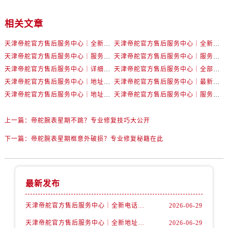
内蒙古自治区赤峰市红山区哈达街帝舵售后服务中心（需提前预约）
内蒙古自治区鄂尔多斯市东胜区伊金霍洛街帝舵售后服务中心（需提前预约）
相关文章
内蒙古自治区呼伦贝尔市海拉尔区中央街帝舵售后服务中心（需提前预约）
天津帝舵官方售后服务中心｜全新电话和网点地址权威信息公示（2026年7月最新）
天津帝舵官方售后服务中心｜全新地址及售后电话权威信息公示（2026年7月最新）
内蒙古自治区通辽市科尔沁区明仁大街帝舵售后服务中心（需提前预约）
天津帝舵官方售后服务中心｜服务热线与详细地址权威信息公示（2026年7月最新）
天津帝舵官方售后服务中心｜服务热线及具体地址权威信息公示（2026年7月最新）
内蒙古自治区乌海市海勃湾区人民南路帝舵售后服务中心（需提前预约）
天津帝舵官方售后服务中心｜详细网点地址与电话权威信息公示（2026年7月最新）
天津帝舵官方售后服务中心｜全部地址与客服热线权威信息公示（2026年7月最新）
内蒙古自治区乌兰察布市集宁区恩和大街帝舵售后服务中心（需提前预约）
天津帝舵官方售后服务中心｜地址与官方电话权威信息公示（2026年6月最新）
天津帝舵官方售后服务中心｜最新电话及维修地址权威信息公示（2026年6月最新）
内蒙古自治区锡林郭勒盟市锡林浩特市光明街与额尔敦路交叉口帝舵售后服务中心（需提前预约）
天津帝舵官方售后服务中心｜地址与客户服务热线权威信息公示（2026年6月最新）
天津帝舵官方售后服务中心｜服务热线及门店地址权威信息公示（2026年6月最新）
内蒙古自治区兴安盟市乌兰浩特市兴安大街帝舵售后服务中心（需提前预约）
山西省大同市平城区迎宾街帝舵售后服务中心（需提前预约）
上一篇：
帝舵腕表星期不跳？专业修复技巧大公开
山西省晋城市城区黄华街帝舵售后服务中心（需提前预约）
下一篇：
帝舵腕表星期框意外破损？专业修复秘籍在此
山西省晋中市榆次区顺城街帝舵售后服务中心（需提前预约）
山西省临汾市尧都区解放路帝舵售后服务中心（需提前预约）
山西省吕梁市离石区永宁中路与建设街交叉口帝舵售后服务中心（需提前预约）
最新发布
山西省朔州市朔城区怡西路与鄯阳西街交汇处帝舵售后服务中心（需提前预约）
山西省忻州市忻府区和平东街与七一南路交叉口帝舵售后服务中心（需提前预约）
天津帝舵官方售后服务中心｜全新电话和网点地址权威信息公示（2026年7月最新）
2026-06-29
山西省阳泉市郊区平阳东街与新城大道交叉口帝舵售后服务中心（需提前预约）
天津帝舵官方售后服务中心｜全新地址及售后电话权威信息公示（2026年7月最新）
2026-06-29