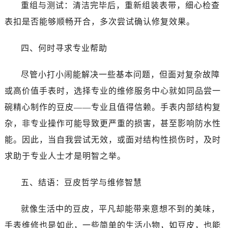
黑龙江省双鸭山市尖山区新兴大街帝舵售后服务中心（需提前预约）
重组与测试：清洁完毕后，重新组装表带，细心检查
黑龙江省绥化市北林区新华街与康庄路交叉口帝舵售后服务中心（需提前预约）
表扣是否能够顺畅开合，多次尝试确认修复效果。
黑龙江省伊春市伊美区通河路帝舵售后服务中心（需提前预约）
吉林省白城市洮北区明仁南街帝舵售后服务中心（需提前预约）
四、何时寻求专业帮助
吉林省白山市浑江区浑江大街帝舵售后服务中心（需提前预约）
尽管小打小闹能解决一些基本问题，但面对复杂故障
吉林省吉林市船营区河南街帝舵售后服务中心（需提前预约）
吉林省辽源市龙山区人民大街帝舵售后服务中心（需提前预约）
或高价值手表时，选择专业的维修服务中心就如同品尝一
吉林省梅河口市新华街道梅河大街帝舵售后服务中心（需提前预约）
碗精心制作的豆皮——专业且值得信赖。手表内部结构复
吉林省四平市铁东区紫气大路与南九经街交汇处帝舵售后服务中心（需提前预约）
杂，非专业操作可能导致更严重的损害，甚至影响防水性
吉林省松原市宁江区五环大街帝舵售后服务中心（需提前预约）
能。因此，当自我尝试无效，或面对结构性损伤时，及时
吉林省通化市东昌区环通乡江南大街帝舵售后服务中心（需提前预约）
求助于专业人士才是明智之举。
吉林省延边市延吉市解放路帝舵售后服务中心（需提前预约）
辽宁省鞍山市铁东区站前街帝舵售后服务中心（需提前预约）
五、结语：豆皮哲学与维修智慧
辽宁省本溪市平山区胜利路帝舵售后服务中心（需提前预约）
辽宁省朝阳市双塔区新华路帝舵售后服务中心（需提前预约）
就像生活中的豆皮，平凡却能带来意想不到的美味，
辽宁省丹东市振兴区七经街帝舵售后服务中心（需提前预约）
手表维修也是如此，一些简单的生活小物，如豆皮，也能