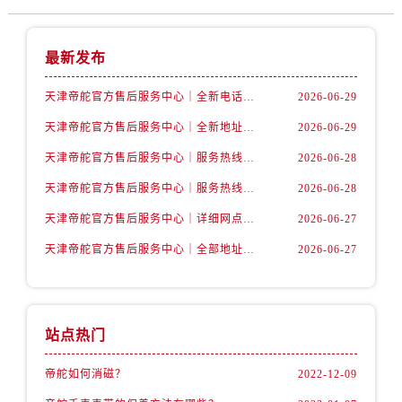
山西省运城市盐湖区河东街帝舵售后服务中心（需提前预约）
山西省长治市潞州区英雄中路帝舵售后服务中心（需提前预约）
山西省太原市迎泽区迎泽街道解放路15号亨得利名表维修授权店3楼帝舵售后服务中心（需提前预约）
最新发布
天津市和平区赤峰道136号天津国际金融中心26层2603室帝舵售后服务中心（需提前预约）
天津帝舵官方售后服务中心｜全新电话和网点地址权威信息公示（2026年7月最新）
2026-06-29
安徽省安庆市迎江区人民路帝舵售后服务中心（需提前预约）
天津帝舵官方售后服务中心｜全新地址及售后电话权威信息公示（2026年7月最新）
2026-06-29
安徽省蚌埠市蚌山区淮河路帝舵售后服务中心（需提前预约）
安徽省亳州市谯城区魏武大道帝舵售后服务中心（需提前预约）
天津帝舵官方售后服务中心｜服务热线与详细地址权威信息公示（2026年7月最新）
2026-06-28
安徽省池州市贵池区长江路帝舵售后服务中心（需提前预约）
天津帝舵官方售后服务中心｜服务热线及具体地址权威信息公示（2026年7月最新）
2026-06-28
安徽省滁州市琅琊区南谯北路帝舵售后服务中心（需提前预约）
天津帝舵官方售后服务中心｜详细网点地址与电话权威信息公示（2026年7月最新）
2026-06-27
安徽省阜阳市颍州区颍州北路帝舵售后服务中心（需提前预约）
天津帝舵官方售后服务中心｜全部地址与客服热线权威信息公示（2026年7月最新）
2026-06-27
安徽省淮北市相山区淮海路帝舵售后服务中心（需提前预约）
安徽省淮南市田家庵区国庆中路帝舵售后服务中心（需提前预约）
安徽省黄山市屯溪区黄山西路帝舵售后服务中心（需提前预约）
安徽省六安市金安区解放中路帝舵售后服务中心（需提前预约）
站点热门
安徽省马鞍山市雨山区湖南西路帝舵售后服务中心（需提前预约）
帝舵如何消磁？
2022-12-09
安徽省宿州市埇桥区人民中路帝舵售后服务中心（需提前预约）