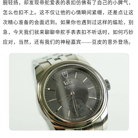
腕轻扬，却发现帝舵爱表的表扣仿佛有了自己的小脾气，
南昌市红谷滩新区红谷中大道998号绿地双子塔（中央广场）A1座办公楼14层07室（需提前预约）
济南市历下区经十路11111号华润中心写字楼（万象城）15层1508室（需提前预约）
怎么也扣不上。这不仅让他的心情瞬间紧绷，还差点让这
广州市天河区天河路230号万菱汇国际中心写字楼A塔7层704室（需提前预约）
次精心准备的会面迟到。如果你也遇到过这样的尴尬，别
广州市越秀区环市东路371-375号世界贸易中心大厦南塔写字楼15层07室（需提前预约）
急，今天我们就来聊聊帝舵手表表扣不听话时，如何巧妙
深圳市罗湖区深南东路5001号华润大厦写字楼17层1701室（需提前预约）
应对，当然，还有我们的神秘嘉宾——豆皮的意外登场。
惠州市惠城区江北文昌一路7号华贸大厦写字楼1座30层05室（需提前预约）
厦门市思明区湖滨东路95号华润大厦写字楼B座11层1104室（需提前预约）
福州市鼓楼区五四路128-1号恒力城写字楼15层03室（需提前预约）
成都市锦江区人民东路6号SAC东原中心写字楼24层2406B室（需提前预约）
重庆市江北区观音桥步行街2号融恒时代广场写字楼9层902室（需提前预约）
长沙市芙蓉区定王台街道建湘路393号世茂环球金融中心写字楼（芙蓉广场）10层13室（需提前预约）
郑州市二七区铭功路10号华润大厦写字楼29层2905室（需提前预约）
太原市迎泽区解放路15号亨得利名表服务中心（品牌授权店）3层整层（需提前预约）
沈阳市沈河区中街路137号亨得利名表服务中心（品牌授权店）1层整层（需提前预约）
沈阳市沈河区中街路83号亨得利名表服务中心（品牌授权店）1层整层（需提前预约）
乌鲁木齐市天山区红山路26号时代广场（CCMALL）C座17层17-B（需提前预约）