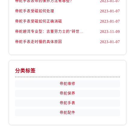
帝舵手表表带的保养方法有哪些？
2023-01-07
安徽省铜陵市铜官区石城大道帝舵售后服务中心（需提前预约）
安徽省芜湖市镜湖区中山路步行街帝舵售后服务中心（需提前预约）
帝舵手表受磁如何处理
2023-01-07
安徽省宣城市宣州区叠嶂西路帝舵售后服务中心（需提前预约）
帝舵手表受磁如何正确消磁
2023-01-07
福建省龙岩市新罗区九一南路帝舵售后服务中心（需提前预约）
帝舵碧湾专业型：古董劳力士的“转世重生”
2023-11-09
福建省南平市建阳区人民西路帝舵售后服务中心（需提前预约）
帝舵手表走时慢的具体原因
2023-01-07
福建省宁德市蕉城区天湖东路帝舵售后服务中心（需提前预约）
福建省莆田市城厢区霞林街道荔华东大道帝舵售后服务中心（需提前预约）
福建省三明市三元区东乾二路帝舵售后服务中心（需提前预约）
福建省漳州市龙文区步港路帝舵售后服务中心（需提前预约）
分类标签
江苏省常州市新北区龙锦路1590号现代传媒中心5号楼10层1008室帝舵售后服务中心（需提前预约）
帝舵维修
江苏省淮安市清江浦区淮海北路帝舵售后服务中心（需提前预约）
帝舵保养
江苏省连云港市海州区通灌北路帝舵售后服务中心（需提前预约）
帝舵手表
江苏省南京市秦淮区中山南路1号南京中心22层22-C1-C3室帝舵售后服务中心（需提前预约）
江苏省宿迁市宿城区西湖路帝舵售后服务中心（需提前预约）
帝舵配件
江苏省泰州市海陵区永定东路399号置地商务中心东塔（华润万象城）17层1706室帝舵售后服务中心（需提前预约）
江苏省徐州市鼓楼区淮海东路29号苏宁广场IFC国际金融中心35层3508室帝舵售后服务中心（需提前预约）