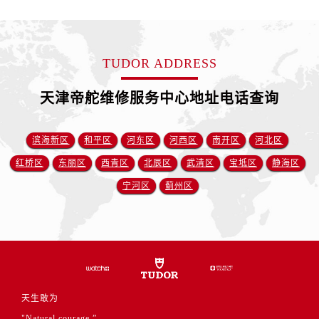
江苏省盐城市盐都区世纪大道5号盐城金融城写字楼1号楼16层1604室帝舵售后服务中心（需提前预约）
江苏省扬州市邗江区国展路29号星耀天地写字楼1号楼18层1803室帝舵售后服务中心（需提前预约）
江苏省镇江市京口区中山东路帝舵售后服务中心（需提前预约）
TUDOR ADDRESS
江西省抚州市临川区赣东大道帝舵售后服务中心（需提前预约）
江西省赣州市章贡区文清路帝舵售后服务中心（需提前预约）
天津帝舵维修服务中心地址电话查询
江西省吉安市吉州区井冈山大道帝舵售后服务中心（需提前预约）
江西省景德镇市珠山区珠山中路帝舵售后服务中心（需提前预约）
滨海新区
和平区
河东区
河西区
南开区
河北区
江西省九江市浔阳区浔阳路帝舵售后服务中心（需提前预约）
红桥区
东丽区
西青区
北辰区
武清区
宝坻区
静海区
江西省南昌市红谷滩新区红谷中大道998号绿地双子塔（中央广场）A1座办公楼14层1407室帝舵售后服务中心（需提前预约）
江西省萍乡市安源区萍安北大道与康庄路交叉口帝舵售后服务中心（需提前预约）
宁河区
蓟州区
江西省上饶市信州区滨江西路帝舵售后服务中心（需提前预约）
江西省新余市渝水区北湖西路帝舵售后服务中心（需提前预约）
江西省宜春市袁州区中山中路帝舵售后服务中心（需提前预约）
江西省鹰潭市月湖区胜利东路帝舵售后服务中心（需提前预约）
山东省德州市德城区东风中路帝舵售后服务中心（需提前预约）
天生敢为
山东省东营市东营区济南路帝舵售后服务中心（需提前预约）
"Natural courage.”