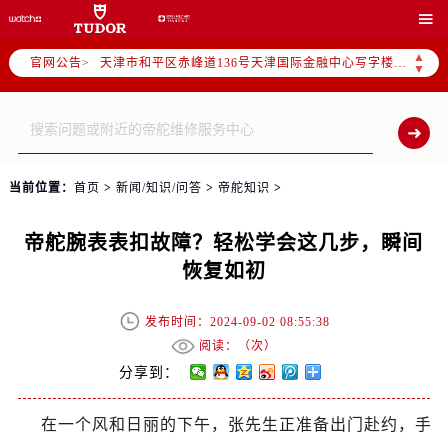
北京市东城区东长安街1号东方广场写字楼W3座6层602室（需提前预约）

北京市朝阳区建国门外大街甲6号华熙国际中心写字楼D座11层1102室（需提前预约）
▲
官网公告>
天津市和平区赤峰道136号天津国际金融中心写字楼26层2603室（需提前预约）
▼
上海市徐汇区虹桥路3号港汇中心写字楼2座37层3705室（需提前预约）
上海市黄浦区南京东路299号宏伊国际广场写字楼8层806室（需提前预约）
南京市秦淮区中山南路1号（新街口）南京中心写字楼22层C1-1室（需提前预约）
常州市新北区龙锦路1590号现代传媒中心写字楼5号楼10层1008室（需提前预约）
当前位置：
首页
>
新闻/知识/问答
>
帝舵知识
>
徐州市鼓楼区淮海东路29号苏宁广场IFC国际金融中心写字楼35层3508室（需提前预约）
扬州市邗江区国展路29号星耀天地写字楼1号楼18层1803室（需提前预约）
帝舵腕表表扣故障？轻松学会这几步，瞬间
盐城市盐都区世纪大道5号盐城金融城写字楼1号楼16层1604室（需提前预约）
恢复如初
泰州市海陵区永定东路399号置地商务中心东塔写字楼（华润万象城）17层1706室（需提前预约）
宁波市江北区大闸南路500号来福士广场办公楼20层2009室（需提前预约）
发布时间：2024-09-02 08:55:38
杭州市上城区钱江路1366号华润大厦写字楼A座5层503-5室（需提前预约）
阅读：（
次）
金华市金东区东市南街777号金华万达广场写字楼4号楼22层2209室（需提前预约）
分享到：
绍兴市越城区胜利东路379号世茂天际中心写字楼8层805室（需提前预约）
在一个风和日丽的下午，张先生正准备出门赴约，手
嘉兴市南湖区广益路705号嘉兴世界贸易中心写字楼A座13层1304室（需提前预约）