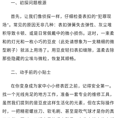
温州市鹿城区锦绣路1067号置信广场10层1015室（需提前预约）
一、初探问题根源
哈尔滨市道里区友谊西路600号富力中心T2座写字楼29层03室（需提前预约）
首先，让我们像侦探一样，仔细检查表扣的“犯罪现
大连市中山区人民路15号国际金融大厦7层G室（需提前预约）
佛山市禅城区季华五路57号万科金融中心C座12层1205室（需提前预约）
场”。常见的原因无非几种：表扣弹簧失去弹性、灰尘堆
东莞市东城街道鸿福东路1号民盈国贸中心T1写字楼9层907室（需提前预约）
积导致卡顿、或是日常佩戴中的微小损伤。这时，一束柔
无锡市梁溪区人民中路139号恒隆广场写字楼1座11层1104室（需提前预约）
和的灯光和一枚小巧的豆皮（此处请想象为一支精细的微
南通市崇川区工农路57号圆融广场写字楼16层1603室（需提前预约）
型刷子）就派上用场了。用豆皮轻扫表扣缝隙，温柔去除
苏州市苏州工业园区星港街199号苏州中心办公楼C座22层08室（需提前预约）
那些隐藏的尘埃与微粒，恢复其顺畅。
武汉市江汉区解放大道686号世界贸易大厦38层09室（需提前预约）
南宁市青秀区金湖路59号地王大厦12楼1224室（需提前预约）
二、动手前的小贴士
合肥市蜀山区潜山路111号万象城华润大厦B座12楼03室（需提前预约）
泉州市丰泽区宝洲路729号浦西万达中心写字楼A座7楼709室（需提前预约）
在你变身成为家中小小修表匠之前，记得安全第一。
青岛市南区山东路6号华润大厦B座22层04室（需提前预约）
找一个光线充足的地方工作，准备一套专业的维修工具，
烟台市芝罘区胜利路139号万达金融中心A座907室（需提前预约）
虽然我们提到的是豆皮这样生活化的元素，但在实际操作
长春市朝阳区西安大路727号中银大厦A座(旺进大厦)18层09室（需提前预约）
时，一把精密螺丝刀、软毛刷、甚至是吹气球才是你的真
贵阳市南明区都司高架桥路33号亨特国际金融中心14楼14D（需提前预约）