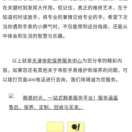
辽宁省抚顺市新抚区东一路帝舵售后服务中心（需提前预约）
在关键时刻发挥大作用。但记住，真正的维修艺术，在于
辽宁省阜新市海州区解放大街帝舵售后服务中心（需提前预约）
知道何时该放手，将专业的事情交给专业的手。希望下次
辽宁省葫芦岛市连山区中央路帝舵售后服务中心（需提前预约）
当你遇到手表的小脾气时，不仅能想到这份指南，还能从
辽宁省锦州市古塔区中央大街帝舵售后服务中心（需提前预约）
辽宁省辽阳市白塔区新运大街帝舵售后服务中心（需提前预约）
中体会到生活的智慧与乐趣。
辽宁省盘锦市兴隆台区石油大街帝舵售后服务中心（需提前预约）
辽宁省铁岭市银州区南马路帝舵售后服务中心（需提前预约）
辽宁省营口市站前区市府路与渤海大街交叉口帝舵售后服务中心（需提前预约）
以上就是
天津帝舵保养服务中心
为您分享的精彩内
辽宁省沈阳市沈河区中街路137号亨得利名表维修授权店1楼帝舵售后服务中心（需提前预约）
容。如果您还有其他关于帝舵手表维护和保养的问题，可
辽宁省沈阳市沈河区中街路83号亨得利名表维修授权店1楼帝舵售后服务中心（需提前预约）
以拨打页面400电话进行咨询，我们将竭诚为您服务。
北京市朝阳区建国门外大街甲6号华熙国际中心D座11层1102室帝舵售后服务中心（需提前预约）
北京市东城区东长安街1号王府井东方广场W3座6层602室帝舵售后服务中心（需提前预约）
河北省保定市竞秀区朝阳北大街北国先天下帝舵售后服务中心（需提前预约）
内蒙古自治区阿拉善盟市左旗土尔扈特大街帝舵售后服务中心（需提前预约）
内蒙古自治区巴彦淖尔市临河区新华街帝舵售后服务中心（需提前预约）
内蒙古自治区包头市青山区幸福路甲3号王府井百货名表维修帝舵售后服务中心（需提前预约）