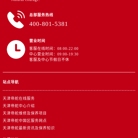
山东省济南市历下区经十路11111号华润中心写字楼（万象城）15层1508室帝舵售后服务中心（需提前预约）
山东省济宁市任城区太白楼路帝舵售后服务中心（需提前预约）
总部服务热线
山东省莱芜市文化南路8号银座商城名表维修一楼名表维修帝舵售后服务中心（需提前预约）
400-801-5381
山东省临沂市兰山区解放路帝舵售后服务中心（需提前预约）
山东省日照市东港区烟台路帝舵售后服务中心（需提前预约）
营业时间
山东省泰安市泰山区财源街道泰山大街帝舵售后服务中心（需提前预约）
客服在线时间：08:00-22:00
山东省威海市环翠区新威海路89号振华商厦一楼名表维修帝舵售后服务中心（需提前预约）
中心营业时间：09:00-19:30
客服及中心节假日不休
山东省潍坊市奎文区东风东街帝舵售后服务中心（需提前预约）
山东省枣庄市滕州市北辛路与善国路交叉口帝舵售后服务中心（需提前预约）
山东省淄博市张店区金晶大道帝舵售后服务中心（需提前预约）
站点导航
上海市黄浦区南京东路299号宏伊国际广场写字楼8层806室帝舵售后服务中心（需提前预约）
上海市徐汇区虹桥路3号港汇中心2座37层3705室帝舵售后服务中心（需提前预约）
天津帝舵在线服务
浙江省杭州市上城区钱江路1366号华润大厦A座5层503-5室帝舵售后服务中心（需提前预约）
天津帝舵中心介绍
天津帝舵维修及保养项目
浙江省湖州市吴兴区劳动路帝舵售后服务中心（需提前预约）
天津帝舵中国区服务网点
浙江省嘉兴市南湖区广益路705号嘉兴世界贸易中心A座13层1304室帝舵售后服务中心（需提前预约）
天津帝舵最新资讯及保养知识
浙江省金华市金东区东市南街777号金华万达广场4号楼22楼2209室帝舵售后服务中心（需提前预约）