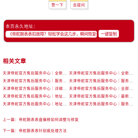
内蒙古自治区赤峰市红山区哈达街帝舵售后服务中心（需提前预约）
赞一下
去提问
内蒙古自治区鄂尔多斯市东胜区伊金霍洛街帝舵售后服务中心（需提前预约）
内蒙古自治区呼伦贝尔市海拉尔区中央街帝舵售后服务中心（需提前预约）
本页永久地址：
内蒙古自治区通辽市科尔沁区明仁大街帝舵售后服务中心（需提前预约）
一键复制
内蒙古自治区乌海市海勃湾区人民南路帝舵售后服务中心（需提前预约）
内蒙古自治区乌兰察布市集宁区恩和大街帝舵售后服务中心（需提前预约）
内蒙古自治区锡林郭勒盟市锡林浩特市光明街与额尔敦路交叉口帝舵售后服务中心（需提前预约）
相关文章
内蒙古自治区兴安盟市乌兰浩特市兴安大街帝舵售后服务中心（需提前预约）
山西省大同市平城区迎宾街帝舵售后服务中心（需提前预约）
天津帝舵官方售后服务中心｜全新电话和网点地址权威信息公示（2026年7月最新）
天津帝舵官方售后服务中心｜全新地址及售后电话权威信息公示（2026年7月最新）
山西省晋城市城区黄华街帝舵售后服务中心（需提前预约）
天津帝舵官方售后服务中心｜服务热线与详细地址权威信息公示（2026年7月最新）
天津帝舵官方售后服务中心｜服务热线及具体地址权威信息公示（2026年7月最新）
山西省晋中市榆次区顺城街帝舵售后服务中心（需提前预约）
天津帝舵官方售后服务中心｜详细网点地址与电话权威信息公示（2026年7月最新）
天津帝舵官方售后服务中心｜全部地址与客服热线权威信息公示（2026年7月最新）
天津帝舵官方售后服务中心｜地址与官方电话权威信息公示（2026年6月最新）
天津帝舵官方售后服务中心｜最新电话及维修地址权威信息公示（2026年6月最新）
山西省临汾市尧都区解放路帝舵售后服务中心（需提前预约）
天津帝舵官方售后服务中心｜地址与客户服务热线权威信息公示（2026年6月最新）
天津帝舵官方售后服务中心｜服务热线及门店地址权威信息公示（2026年6月最新）
山西省吕梁市离石区永宁中路与建设街交叉口帝舵售后服务中心（需提前预约）
山西省朔州市朔城区怡西路与鄯阳西街交汇处帝舵售后服务中心（需提前预约）
上一篇：
帝舵腕表表盘偏移如何调整与修复
山西省忻州市忻府区和平东街与七一南路交叉口帝舵售后服务中心（需提前预约）
下一篇：
帝舵腕表表针刮痕处理方法
山西省阳泉市郊区平阳东街与新城大道交叉口帝舵售后服务中心（需提前预约）