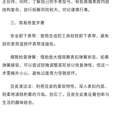
正伙伴。同时，了解自己的手表型号，有些高端表款内部
昆明市盘龙区北京路928号同德昆明广场写字楼10层06室（需提前预约）
石家庄市长安区中山东路39号勒泰中心写字楼B座13层07室（需提前预约）
结构复杂，自行拆解风险较大，切记谨慎行事。
西安市碑林区南关正街88号华侨城长安国际中心E座6楼10室（需提前预约）
三、简易修复步骤
海口市龙华区金贸东路5号海口华润大厦B座17层1707室（需提前预约）
唐山市路南区新华东道100号万达广场写字楼A座10层1002室（需提前预约）
安全卸下表带：使用合适的工具轻轻卸下表带，避免
台州市椒江区东海大道1800号腾达中心东1幢20楼2002室（需提前预约）
刮伤表壳或损坏表带连接处。
内蒙古自治区呼和浩特市玉泉区大学西街70号华润万象城写字楼（鄂尔多斯大厦）23层2326室（需提前预约）
甘肃省兰州市七里河区西津西路16号兰州中心写字楼21层2102室（需提前预约）
细致检查弹簧：借助放大镜观察表扣弹簧状态，如果
黑龙江省大庆市萨尔图区会战大街帝舵售后服务中心（需提前预约）
弹簧疲软，可以尝试轻微调整其形状以恢复弹性，但这一
黑龙江省鹤岗市向阳区红军路帝舵售后服务中心（需提前预约）
黑龙江省黑河市爱辉区中央街帝舵售后服务中心（需提前预约）
步需格外小心，避免过度用力导致损坏。
黑龙江省鸡西市鸡冠区红军路帝舵售后服务中心（需提前预约）
豆皮清洁法：利用豆皮的柔软特性，深入表扣内部，
黑龙江省佳木斯市向阳区长安路帝舵售后服务中心（需提前预约）
黑龙江省牡丹江市东安区太平路帝舵售后服务中心（需提前预约）
轻柔地清除积累的污垢。别忘了，豆皮在此象征着创新与
黑龙江省七台河市桃山区大同街帝舵售后服务中心（需提前预约）
生活的趣味结合。
黑龙江省齐齐哈尔市龙沙区龙华路帝舵售后服务中心（需提前预约）